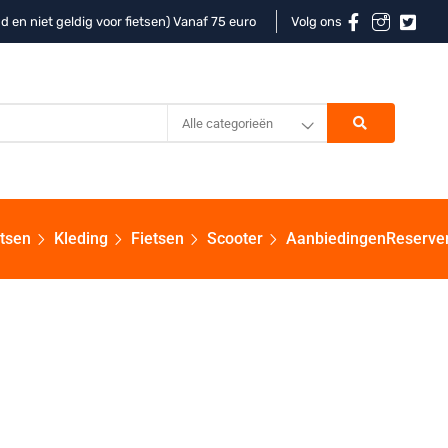
d en niet geldig voor fietsen) Vanaf 75 euro
Volg ons
Alle categorieën
etsen
Kleding
Fietsen
Scooter
Aanbiedingen
Reserve