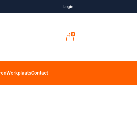
Login
0
ren
Werkplaats
Contact