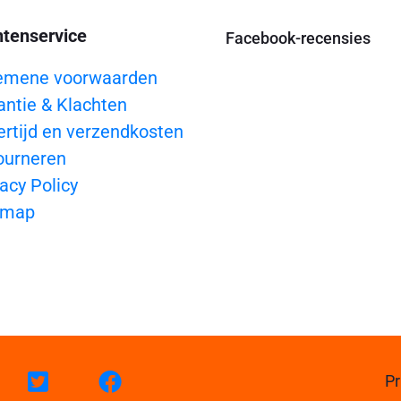
ntenservice
Facebook-recensies
emene voorwaarden
antie & Klachten
ertijd en verzendkosten
ourneren
acy Policy
emap
Pr