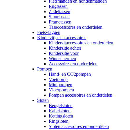
Fietsmanden en hondenmanden
Rugtassen
Zadeltassen
Stuurtassen
Frametassen
Tasaccessoires en onderdelen
Fietsvlaggen
Kinderzitjes en accessoires
Kinderzitaccessoires en onderdelen
Kinderzitje achter
Kinderzitje voor
Windschermen
Accessoires en onderdelen
Pompen
Hand- en CO2pompen
Voetpomp
Minipompen
Vloerpompen
Pompen accessoires en onderdelen
Sloten
Beugelsloten
Kabelsloten
Kettingsloten
Ringsloten
Sloten accessoires en onderdelen