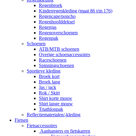
Regenbroek
Kinderregenkleding (maat 86 t/m 176)
Regencape/poncho
Regenhoofddeksel
Regenjas
Regenoverschoenen
Regenpak
Schoenen
ATB/MTB schoenen
Overige schoenaccessoires
Raceschoenen
Spinningschoenen
Sportieve kleding
Broek kort
Broek lang
Jas / jack
Rok / Skirt
Shirt korte mouw
Shirt lange mouw
Triathlonpak
Reflectiematerialen/-kleding
Fietsen
Fietsaccessoires
Aanhangers en fietskarren