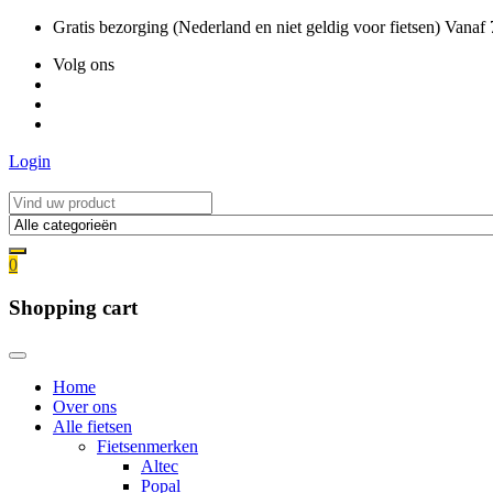
Ga
Gratis bezorging (Nederland en niet geldig voor fietsen) Vanaf
naar
Volg ons
de
inhoud
Login
0
Shopping cart
Home
Over ons
Alle fietsen
Fietsenmerken
Altec
Popal