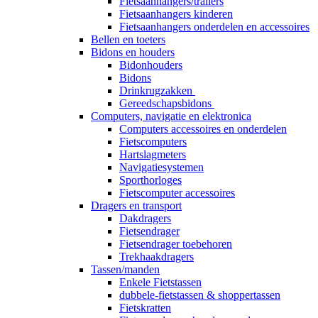
Fietsaanhangers/trailers
Fietsaanhangers kinderen
Fietsaanhangers onderdelen en accessoires
Bellen en toeters
Bidons en houders
Bidonhouders
Bidons
Drinkrugzakken
Gereedschapsbidons
Computers, navigatie en elektronica
Computers accessoires en onderdelen
Fietscomputers
Hartslagmeters
Navigatiesystemen
Sporthorloges
Fietscomputer accessoires
Dragers en transport
Dakdragers
Fietsendrager
Fietsendrager toebehoren
Trekhaakdragers
Tassen/manden
Enkele Fietstassen
dubbele-fietstassen & shoppertassen
Fietskratten