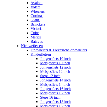
Avalon
Volare
Wheelers
Cortina
Giant
Brinckers
Victoria
Cube
Merida
Batavus
Nieuwefietsen
Driewielers & Elektrische driewielers
Kinderfietsen
Jongensfiets 10 inch
Meisjesfiets 10 inch
Jongensfiets 12 inch
Meisjesfiets 12 inch
Steps 12 inch
Jongensfiets 14 inch
Meisjesfiets 14 inch
Jongensfiets 16 inch
Meisjesfiets 16 inch
Steps 16 inch
Jongensfiets 18 inch
Meisjesfiets 18 inch