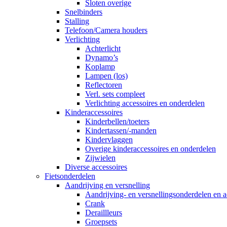
Sloten overige
Snelbinders
Stalling
Telefoon/Camera houders
Verlichting
Achterlicht
Dynamo’s
Koplamp
Lampen (los)
Reflectoren
Verl. sets compleet
Verlichting accessoires en onderdelen
Kinderaccessoires
Kinderbellen/toeters
Kindertassen/-manden
Kindervlaggen
Overige kinderaccessoires en onderdelen
Zijwielen
Diverse accessoires
Fietsonderdelen
Aandrijving en versnelling
Aandrijving- en versnellingsonderdelen en a
Crank
Deraillleurs
Groepsets