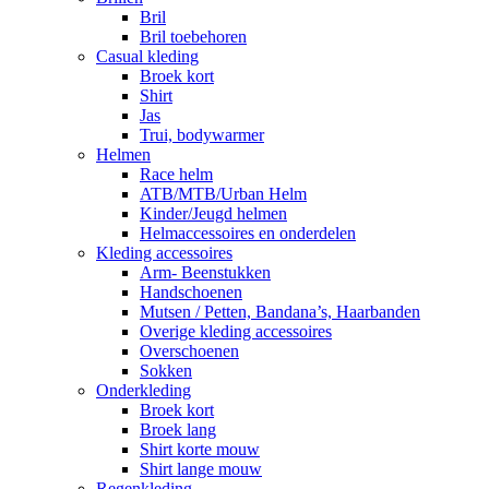
Bril
Bril toebehoren
Casual kleding
Broek kort
Shirt
Jas
Trui, bodywarmer
Helmen
Race helm
ATB/MTB/Urban Helm
Kinder/Jeugd helmen
Helmaccessoires en onderdelen
Kleding accessoires
Arm- Beenstukken
Handschoenen
Mutsen / Petten, Bandana’s, Haarbanden
Overige kleding accessoires
Overschoenen
Sokken
Onderkleding
Broek kort
Broek lang
Shirt korte mouw
Shirt lange mouw
Regenkleding