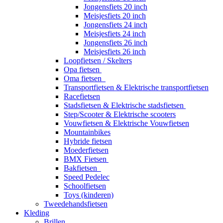
Jongensfiets 20 inch
Meisjesfiets 20 inch
Jongensfiets 24 inch
Meisjesfiets 24 inch
Jongensfiets 26 inch
Meisjesfiets 26 inch
Loopfietsen / Skelters
Opa fietsen
Oma fietsen
Transportfietsen & Elektrische transportfietsen
Racefietsen
Stadsfietsen & Elektrische stadsfietsen
Step/Scooter & Elektrische scooters
Vouwfietsen & Elektrische Vouwfietsen
Mountainbikes
Hybride fietsen
Moederfietsen
BMX Fietsen
Bakfietsen
Speed Pedelec
Schoolfietsen
Toys (kinderen)
Tweedehandsfietsen
Kleding
Brillen