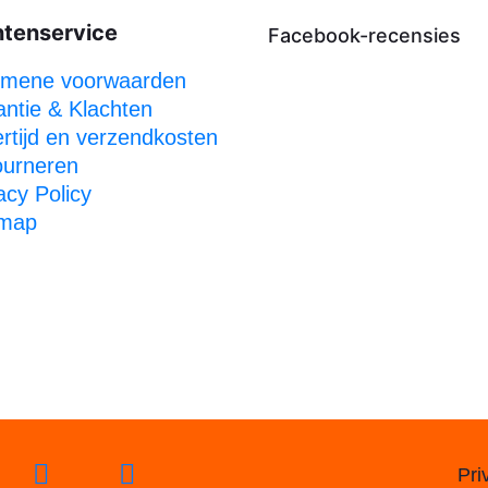
ntenservice
Facebook-recensies
emene voorwaarden
ntie & Klachten
rtijd en verzendkosten
ourneren
acy Policy
emap
Pri