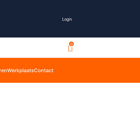
Login
0
ren
Werkplaats
Contact