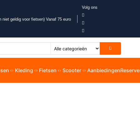
Volg ons
 niet geldig voor fietsen) Vanaf 75 euro
etsen
Kleding
Fietsen
Scooter
Aanbiedingen
Reserve