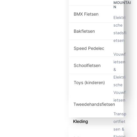
MOUNTAI
N
BMX Fietsen
Elektri
sche
Bakfietsen
stadsfi
etsen
Speed Pedelec
Vouwf
ietsen
Schoolfietsen
&
Elektri
Toys (kinderen)
sche
Vouwf
ietsen
Tweedehandsfietsen
Transp
Kleding
ortfiet
sen &
Elektri