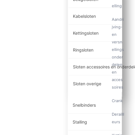
elling
Kabelsloten
Aandri
jving-
Kettingsloten
en
versn
ellings
Ringsloten
onder
delen
Sloten accessoires en onderde
en
acces
Sloten overige
soires
Crank
Snelbinders
Derailll
Stalling
eurs