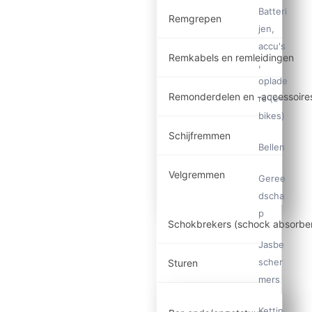
Batteri
Remgrepen
jen,
accu's
Remkabels en remleidingen
,
oplade
Remonderdelen en -accessoire
rs (e-
bikes)
Schijfremmen
Bellen
Velgremmen
Geree
dscha
p
Schokbrekers (schock absorbe
Jasbe
scher
Sturen
mers
Kettin