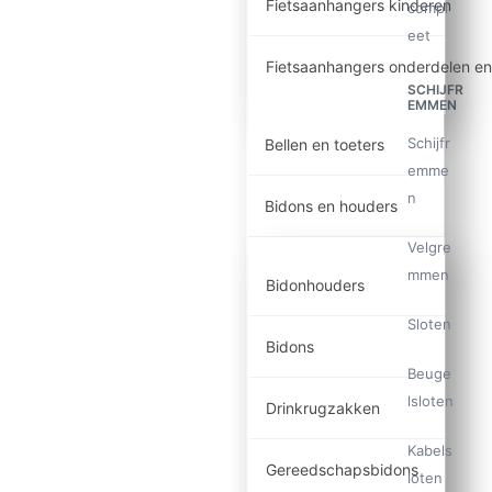
Fietsaanhangers kinderen
compl
eet
Fietsaanhangers onderdelen en
SCHIJFR
EMMEN
Schijfr
Bellen en toeters
emme
n
Bidons en houders
Velgre
mmen
Bidonhouders
Sloten
Bidons
Beuge
lsloten
Drinkrugzakken
Kabels
Gereedschapsbidons
loten