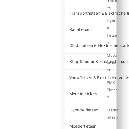
ainbik
es
Transportfietsen & Elektrische t
Hybrid
e
Racefietsen
fietse
n
Stadsfietsen & Elektrische stad
Moed
Step/Scooter & Elektrische sco
erfiets
en
Vouwfietsen & Elektrische Vouw
BMX
Fietse
Mountainbikes
n
Hybride fietsen
Stadsf
ietsen
Moederfietsen