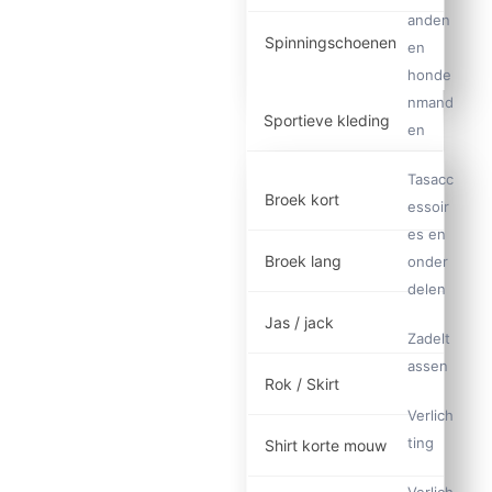
anden
Spinningschoenen
en
honde
nmand
Sportieve kleding
en
Tasacc
Broek kort
essoir
es en
Broek lang
onder
delen
Jas / jack
Zadelt
assen
Rok / Skirt
Verlich
ting
Shirt korte mouw
Verlich