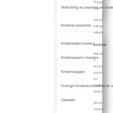
Trapas
Verlichting accessoires en ond
sen
Versn
Kinderaccessoires
ellings
kabels
Kinderbellen/toeters
BANDEN
Bande
Kindertassen/-manden
n
acces
Kindervlaggen
soires
en
onder
Overige kinderaccessoires en 
delen
Zijwielen
Binne
nband