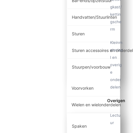
Bar-ends/opzetstuur
gkast/
kettin
Handvatten/Stuurlinten
gsche
rm
Sturen
Kleinm
ateriaa
Sturen accessoires en onderde
l en
overig
Stuurpen/voorbouw
e
onder
delen
Voorvorken
Overigen
Wielen en wielonderdelen
Lectu
ur
Spaken