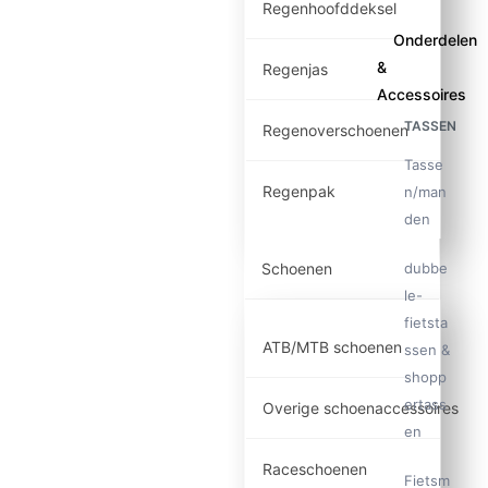
Regenhoofddeksel
Onderdelen
&
Regenjas
Accessoires
TASSEN
Regenoverschoenen
Tasse
Regenpak
n/man
den
dubbe
Schoenen
le-
fietsta
ATB/MTB schoenen
ssen &
shopp
ertass
Overige schoenaccessoires
en
Raceschoenen
Fietsm