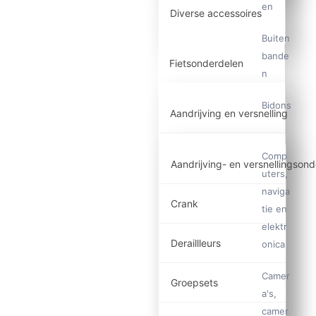
en
Diverse accessoires
Buiten
bande
Fietsonderdelen
n
Bidons
Aandrijving en versnelling
Comp
Aandrijving- en versnellingson
uters,
naviga
Crank
tie en
elektr
Deraillleurs
onica
Camer
Groepsets
a's,
camer