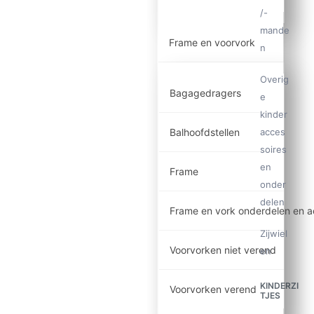
/-
mande
Frame en voorvork
n
Overig
Bagagedragers
e
kinder
Balhoofdstellen
acces
soires
en
Frame
onder
delen
Frame en vork onderdelen en a
Zijwiel
Voorvorken niet verend
en
KINDERZI
Voorvorken verend
TJES