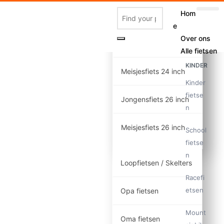
Hom
Meisjesfiets 20 inch
e
Over ons
Jongensfiets 24 inch
Alle fietsen
KINDER
Meisjesfiets 24 inch
Kinder
fietse
Jongensfiets 26 inch
n
Meisjesfiets 26 inch
School
fietse
n
Loopfietsen / Skelters
Racefi
etsen
Opa fietsen
Mount
Oma fietsen