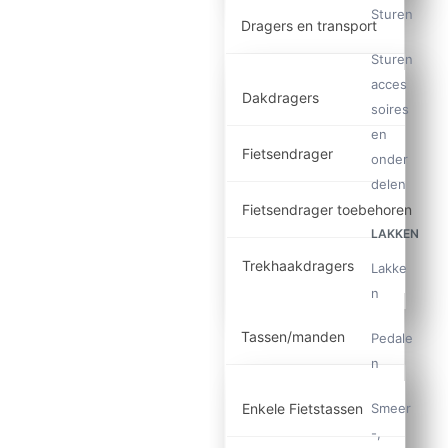
Sturen
Dragers en transport
Sturen
acces
Dakdragers
soires
en
Fietsendrager
onder
delen
Fietsendrager toebehoren
LAKKEN
Trekhaakdragers
Lakke
n
Tassen/manden
Pedale
n
Smeer
Enkele Fietstassen
-,