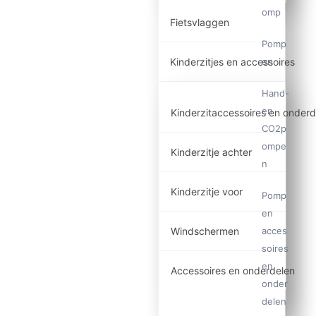
omp
Fietsvlaggen
Pomp
en
Kinderzitjes en accessoires
Hand-
en
Kinderzitaccessoires en onderd
CO2p
ompe
Kinderzitje achter
n
Kinderzitje voor
Pomp
en
acces
Windschermen
soires
en
Accessoires en onderdelen
onder
delen