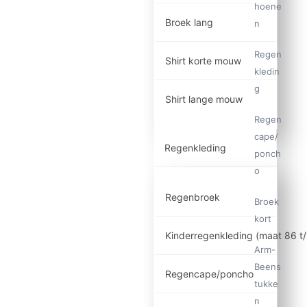
hoene
Broek lang
n
Regen
Shirt korte mouw
kledin
g
Shirt lange mouw
Regen
cape/
Regenkleding
ponch
o
Regenbroek
Broek
kort
Kinderregenkleding (maat 86 t
Arm-
Beens
Regencape/poncho
tukke
n