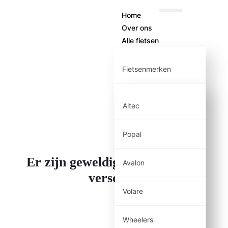
Home
Over ons
Alle fietsen
Fietsenmerken
Altec
Popal
Er zijn geweldige dingen in het
Avalon
verschiet
Volare
Wheelers