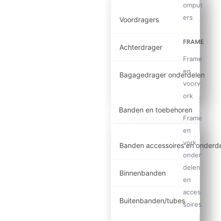
omput
ers
Voordragers
FRAME
Achterdrager
Frame
en
Bagagedrager onderdelen
voorv
ork
Banden en toebehoren
Frame
en
vork
Banden accessoires en onderd
onder
delen
Binnenbanden
en
acces
Buitenbanden/tubes
soires