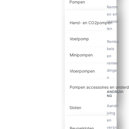
Pompen
Remm
en en
remde
Hand- en CO2pompen
len
Voetpomp
Remka
bels
Minipompen
en
remlei
dinge
Vloerpompen
n
Pompen accessoires en onderd
ANDRIJVI
NG
Aandri
Sloten
jving
en
versn
Beugelsloten