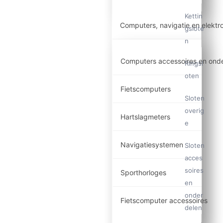
Kettin
Computers, navigatie en elektr
gslote
n
Computers accessoires en ond
Ringsl
oten
Fietscomputers
Sloten
overig
Hartslagmeters
e
Navigatiesystemen
Sloten
acces
soires
Sporthorloges
en
onder
Fietscomputer accessoires
delen