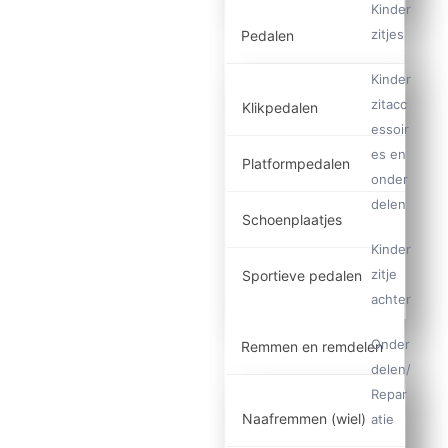
Kinder
zitjes
Pedalen
Kinder
zitacc
Klikpedalen
essoir
es en
Platformpedalen
onder
delen
Schoenplaatjes
Kinder
zitje
Sportieve pedalen
achter
Onder
Remmen en remdelen
delen/
Repar
Naafremmen (wiel)
atie