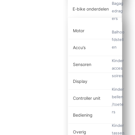
Bagag
E-bike onderdelen
edrag
ers
Motor
Balhoo
fdstell
en
Accu’s
Kinder
Sensoren
acces
soires
Display
Kinder
bellen
Controller unit
/toete
rs
Bediening
Kinder
Overig
tassen