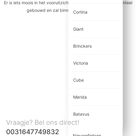
Er is iets moois in het vooruitzicht! Onze winkel wordt momenteel
gebouwd en zal binnenkort online komen!
Cortina
Giant
Brinckers
Victoria
Cube
Merida
Batavus
Vraagje? Bel ons direct!
0031647749832
Nieuwefietsen