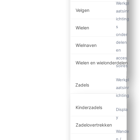
Werkpl
Velgen
aatsinr
ichting
s
Wielen
onder
delen
Wielnaven
en
acces
Wielen en wielonderdelen
soires
Werkpl
Zadels
aatsinr
ichting
Kinderzadels
Displa
y
Zadelovertrekken
Wande
n /