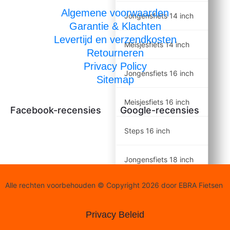
Algemene voorwaarden
Jongensfiets 14 inch
Garantie & Klachten
Levertijd en verzendkosten
Meisjesfiets 14 inch
Retourneren
Privacy Policy
Jongensfiets 16 inch
Sitemap
Meisjesfiets 16 inch
Facebook-recensies
Google-recensies
Steps 16 inch
Jongensfiets 18 inch
Alle rechten voorbehouden © Copyright 2026 door EBRA Fietsen
Meisjesfiets 18 inch
Privacy Beleid
Jongensfiets 20 inch