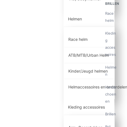
BRILLEN
Race
Helmen
helm
Kledin
Race helm
g
acces
soires
ATB/MTB/Urban Helm
Helme
Kinder/Jeugd helmen
n
Helmaccessoires en onderdele
Hands
choen
en
Kleding accessoires
Brillen
Bril