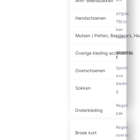
Arm- Beenstukken
ATB/M
Handschoenen
TB/Ur
ban
Mutsen / Petten, Bandana’s, H
Helm
Overige kleding accessoires
SPORTIV
E
Sporti
Overschoenen
eve
kledin
Sokken
g
Regen
Onderkleding
pak
Regen
Broek kort
oversc