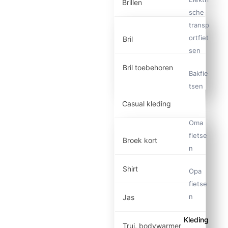
Brillen
sche
transp
ortfiet
Bril
sen
Bril toebehoren
Bakfie
tsen
Casual kleding
Oma
fietse
Broek kort
n
Shirt
Opa
fietse
n
Jas
Kleding
Trui, bodywarmer