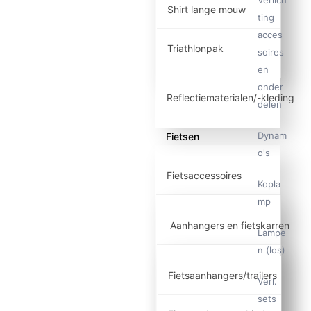
Shirt lange mouw
ting
acces
Triathlonpak
soires
en
onder
Reflectiematerialen/-kleding
delen
Dynam
Fietsen
o's
Fietsaccessoires
Kopla
mp
Aanhangers en fietskarren
Lampe
n (los)
Fietsaanhangers/trailers
Verl.
sets