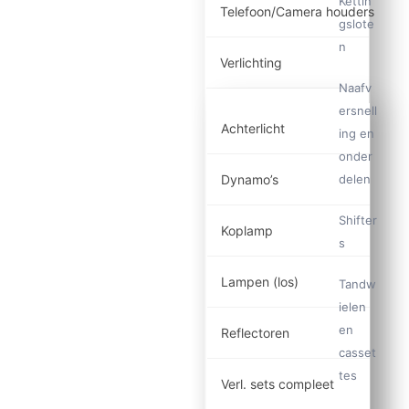
Kettin
Telefoon/Camera houders
gslote
n
Verlichting
Naafv
ersnell
Achterlicht
ing en
onder
Dynamo’s
delen
Shifter
Koplamp
s
Lampen (los)
Tandw
ielen
en
Reflectoren
casset
tes
Verl. sets compleet