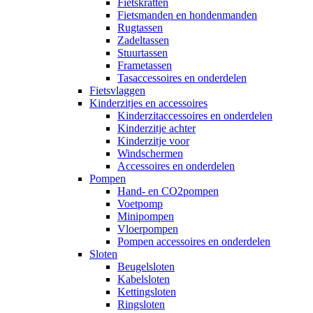
Fietskratten
Fietsmanden en hondenmanden
Rugtassen
Zadeltassen
Stuurtassen
Frametassen
Tasaccessoires en onderdelen
Fietsvlaggen
Kinderzitjes en accessoires
Kinderzitaccessoires en onderdelen
Kinderzitje achter
Kinderzitje voor
Windschermen
Accessoires en onderdelen
Pompen
Hand- en CO2pompen
Voetpomp
Minipompen
Vloerpompen
Pompen accessoires en onderdelen
Sloten
Beugelsloten
Kabelsloten
Kettingsloten
Ringsloten