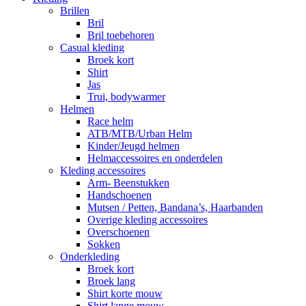
Brillen
Bril
Bril toebehoren
Casual kleding
Broek kort
Shirt
Jas
Trui, bodywarmer
Helmen
Race helm
ATB/MTB/Urban Helm
Kinder/Jeugd helmen
Helmaccessoires en onderdelen
Kleding accessoires
Arm- Beenstukken
Handschoenen
Mutsen / Petten, Bandana’s, Haarbanden
Overige kleding accessoires
Overschoenen
Sokken
Onderkleding
Broek kort
Broek lang
Shirt korte mouw
Shirt lange mouw