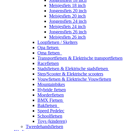
Jongensfiets 18 inch
Meisjesfiets 18 inch
Jongensfiets 20 inch
Meisjesfiets 20 inch
Jongensfiets 24 inch
Meisjesfiets 24 inch
Jongensfiets 26 inch
Meisjesfiets 26 inch
Loopfietsen / Skelters
Opa fietsen
Oma fietsen
Transportfietsen & Elektrische transportfietsen
Racefietsen
Stadsfietsen & Elektrische stadsfietsen
Step/Scooter & Elektrische scooters
Vouwfietsen & Elektrische Vouwfietsen
Mountainbikes
Hybride fietsen
Moederfietsen
BMX Fietsen
Bakfietsen
Speed Pedelec
Schoolfietsen
Toys (kinderen)
Tweedehandsfietsen