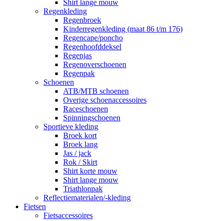
Shirt lange mouw
Regenkleding
Regenbroek
Kinderregenkleding (maat 86 t/m 176)
Regencape/poncho
Regenhoofddeksel
Regenjas
Regenoverschoenen
Regenpak
Schoenen
ATB/MTB schoenen
Overige schoenaccessoires
Raceschoenen
Spinningschoenen
Sportieve kleding
Broek kort
Broek lang
Jas / jack
Rok / Skirt
Shirt korte mouw
Shirt lange mouw
Triathlonpak
Reflectiematerialen/-kleding
Fietsen
Fietsaccessoires