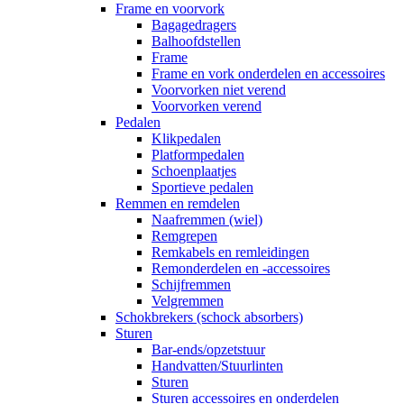
Frame en voorvork
Bagagedragers
Balhoofdstellen
Frame
Frame en vork onderdelen en accessoires
Voorvorken niet verend
Voorvorken verend
Pedalen
Klikpedalen
Platformpedalen
Schoenplaatjes
Sportieve pedalen
Remmen en remdelen
Naafremmen (wiel)
Remgrepen
Remkabels en remleidingen
Remonderdelen en -accessoires
Schijfremmen
Velgremmen
Schokbrekers (schock absorbers)
Sturen
Bar-ends/opzetstuur
Handvatten/Stuurlinten
Sturen
Sturen accessoires en onderdelen