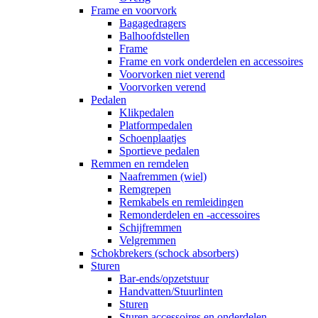
Frame en voorvork
Bagagedragers
Balhoofdstellen
Frame
Frame en vork onderdelen en accessoires
Voorvorken niet verend
Voorvorken verend
Pedalen
Klikpedalen
Platformpedalen
Schoenplaatjes
Sportieve pedalen
Remmen en remdelen
Naafremmen (wiel)
Remgrepen
Remkabels en remleidingen
Remonderdelen en -accessoires
Schijfremmen
Velgremmen
Schokbrekers (schock absorbers)
Sturen
Bar-ends/opzetstuur
Handvatten/Stuurlinten
Sturen
Sturen accessoires en onderdelen