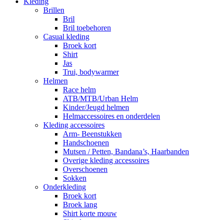
Kleding
Brillen
Bril
Bril toebehoren
Casual kleding
Broek kort
Shirt
Jas
Trui, bodywarmer
Helmen
Race helm
ATB/MTB/Urban Helm
Kinder/Jeugd helmen
Helmaccessoires en onderdelen
Kleding accessoires
Arm- Beenstukken
Handschoenen
Mutsen / Petten, Bandana’s, Haarbanden
Overige kleding accessoires
Overschoenen
Sokken
Onderkleding
Broek kort
Broek lang
Shirt korte mouw