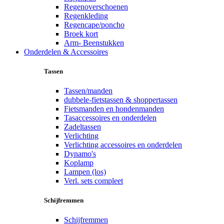
Regenoverschoenen
Regenkleding
Regencape/poncho
Broek kort
Arm- Beenstukken
Onderdelen & Accessoires
Tassen
Tassen/manden
dubbele-fietstassen & shoppertassen
Fietsmanden en hondenmanden
Tasaccessoires en onderdelen
Zadeltassen
Verlichting
Verlichting accessoires en onderdelen
Dynamo's
Koplamp
Lampen (los)
Verl. sets compleet
Schijfremmen
Schijfremmen