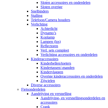
Sloten accessoires en onderdelen
Sloten overige
Snelbinders
Stalling
Telefoon/Camera houders
Verlichting
Achterlicht
Dynamo’s
Koplamp
Lampen (los)
Reflectoren
Verl. sets compleet
Verlichting accessoires en onderdelen
Kinderaccessoires
Kinderbellen/toeters
Kindertassen/-manden
Kindervlaggen
Overige kinderaccessoires en onderdelen
Zijwielen
Diverse accessoires
Fietsonderdelen
Aandrijving en versnelling
Aandrijving- en versnellingsonderdelen en
accessoires
Crank