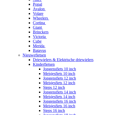
Popal
Avalon
Volare
Wheelers
Cortina
Giant
Brinckers
Victoria
Cube
Merida
Batavus
Nieuwefietsen
Driewielers & Elektrische driewielers
Kinderfietsen
Jongensfiets 10 inch
Meisjesfiets 10 inch
Jongensfiets 12 inch
Meisjesfiets 12 inch
Steps 12 inch
Jongensfiets 14 inch
Meisjesfiets 14 inch
Jongensfiets 16 inch
Meisjesfiets 16 inch
Steps 16 inch