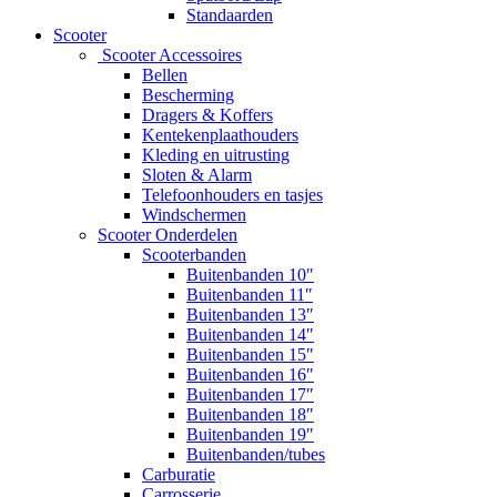
Standaarden
Scooter
Scooter Accessoires
Bellen
Bescherming
Dragers & Koffers
Kentekenplaathouders
Kleding en uitrusting
Sloten & Alarm
Telefoonhouders en tasjes
Windschermen
Scooter Onderdelen
Scooterbanden
Buitenbanden 10″
Buitenbanden 11″
Buitenbanden 13″
Buitenbanden 14″
Buitenbanden 15″
Buitenbanden 16″
Buitenbanden 17″
Buitenbanden 18″
Buitenbanden 19″
Buitenbanden/tubes
Carburatie
Carrosserie