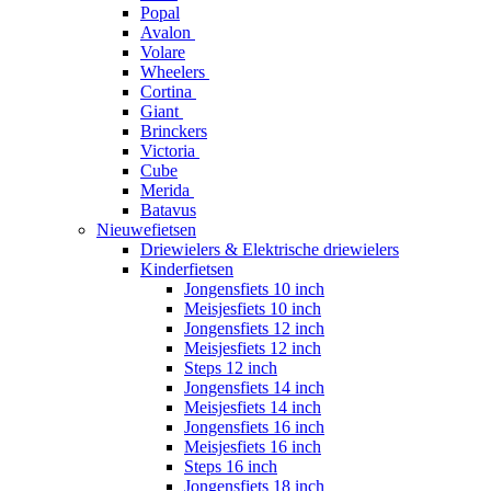
Popal
Avalon
Volare
Wheelers
Cortina
Giant
Brinckers
Victoria
Cube
Merida
Batavus
Nieuwefietsen
Driewielers & Elektrische driewielers
Kinderfietsen
Jongensfiets 10 inch
Meisjesfiets 10 inch
Jongensfiets 12 inch
Meisjesfiets 12 inch
Steps 12 inch
Jongensfiets 14 inch
Meisjesfiets 14 inch
Jongensfiets 16 inch
Meisjesfiets 16 inch
Steps 16 inch
Jongensfiets 18 inch