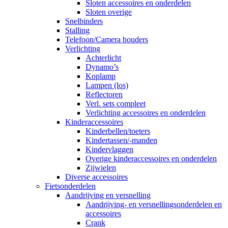
Sloten accessoires en onderdelen
Sloten overige
Snelbinders
Stalling
Telefoon/Camera houders
Verlichting
Achterlicht
Dynamo’s
Koplamp
Lampen (los)
Reflectoren
Verl. sets compleet
Verlichting accessoires en onderdelen
Kinderaccessoires
Kinderbellen/toeters
Kindertassen/-manden
Kindervlaggen
Overige kinderaccessoires en onderdelen
Zijwielen
Diverse accessoires
Fietsonderdelen
Aandrijving en versnelling
Aandrijving- en versnellingsonderdelen en
accessoires
Crank