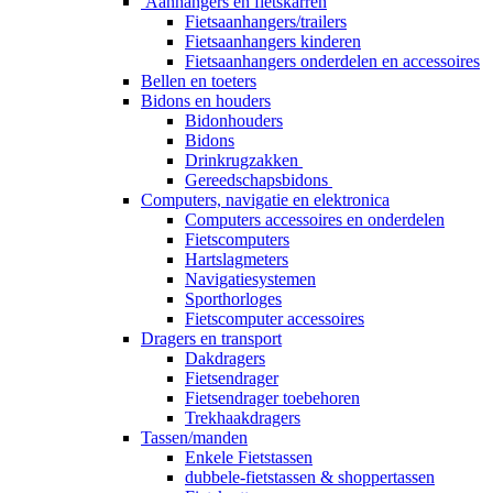
Aanhangers en fietskarren
Fietsaanhangers/trailers
Fietsaanhangers kinderen
Fietsaanhangers onderdelen en accessoires
Bellen en toeters
Bidons en houders
Bidonhouders
Bidons
Drinkrugzakken
Gereedschapsbidons
Computers, navigatie en elektronica
Computers accessoires en onderdelen
Fietscomputers
Hartslagmeters
Navigatiesystemen
Sporthorloges
Fietscomputer accessoires
Dragers en transport
Dakdragers
Fietsendrager
Fietsendrager toebehoren
Trekhaakdragers
Tassen/manden
Enkele Fietstassen
dubbele-fietstassen & shoppertassen