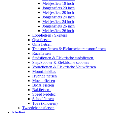
Meisjesfiets 18 inch
Jongensfiets 20 inch
Meisjesfiets 20 inch
Jongensfiets 24 inch
Meisjesfiets 24 inch
Jongensfiets 26 inch
Meisjesfiets 26 inch
Loopfietsen / Skelters
Opa fietsen
Oma fietsen
Transportfietsen & Elektrische transportfietsen
Racefietsen
Stadsfietsen & Elektrische stadsfietsen
Step/Scooter & Elektrische scooters
Vouwfietsen & Elektrische Vouwfietsen
Mountainbikes
Hybride fietsen
Moederfietsen
BMX Fietsen
Bakfietsen
Speed Pedelec
Schoolfietsen
Toys (kinderen)
Tweedehandsfietsen
Kleding