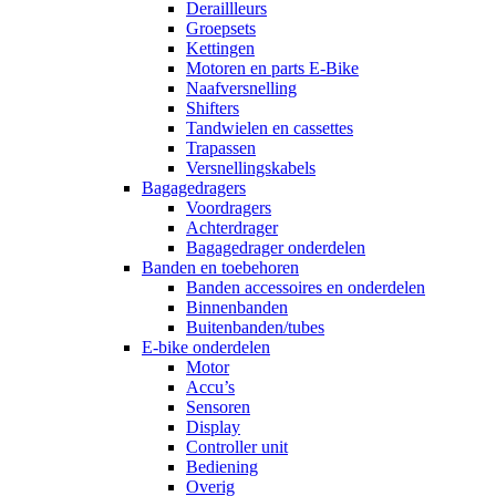
Deraillleurs
Groepsets
Kettingen
Motoren en parts E-Bike
Naafversnelling
Shifters
Tandwielen en cassettes
Trapassen
Versnellingskabels
Bagagedragers
Voordragers
Achterdrager
Bagagedrager onderdelen
Banden en toebehoren
Banden accessoires en onderdelen
Binnenbanden
Buitenbanden/tubes
E-bike onderdelen
Motor
Accu’s
Sensoren
Display
Controller unit
Bediening
Overig