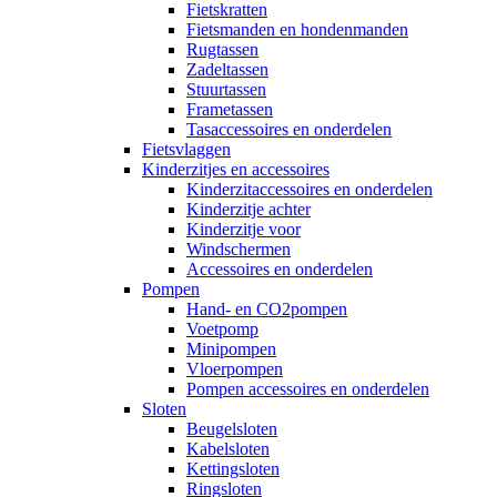
Fietskratten
Fietsmanden en hondenmanden
Rugtassen
Zadeltassen
Stuurtassen
Frametassen
Tasaccessoires en onderdelen
Fietsvlaggen
Kinderzitjes en accessoires
Kinderzitaccessoires en onderdelen
Kinderzitje achter
Kinderzitje voor
Windschermen
Accessoires en onderdelen
Pompen
Hand- en CO2pompen
Voetpomp
Minipompen
Vloerpompen
Pompen accessoires en onderdelen
Sloten
Beugelsloten
Kabelsloten
Kettingsloten
Ringsloten