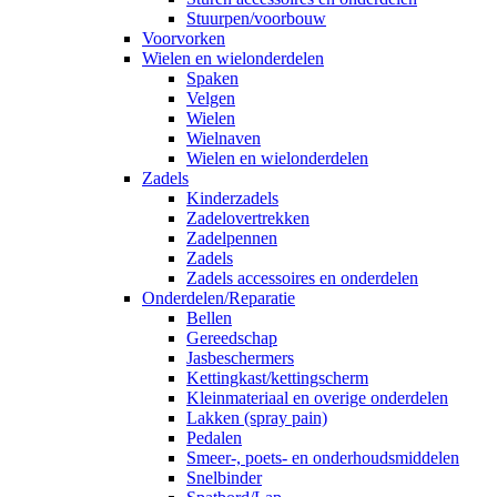
Stuurpen/voorbouw
Voorvorken
Wielen en wielonderdelen
Spaken
Velgen
Wielen
Wielnaven
Wielen en wielonderdelen
Zadels
Kinderzadels
Zadelovertrekken
Zadelpennen
Zadels
Zadels accessoires en onderdelen
Onderdelen/Reparatie
Bellen
Gereedschap
Jasbeschermers
Kettingkast/kettingscherm
Kleinmateriaal en overige onderdelen
Lakken (spray pain)
Pedalen
Smeer-, poets- en onderhoudsmiddelen
Snelbinder