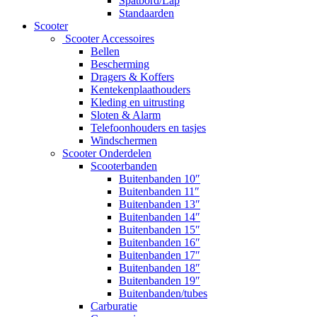
Spatbord/Lap
Standaarden
Scooter
Scooter Accessoires
Bellen
Bescherming
Dragers & Koffers
Kentekenplaathouders
Kleding en uitrusting
Sloten & Alarm
Telefoonhouders en tasjes
Windschermen
Scooter Onderdelen
Scooterbanden
Buitenbanden 10″
Buitenbanden 11″
Buitenbanden 13″
Buitenbanden 14″
Buitenbanden 15″
Buitenbanden 16″
Buitenbanden 17″
Buitenbanden 18″
Buitenbanden 19″
Buitenbanden/tubes
Carburatie