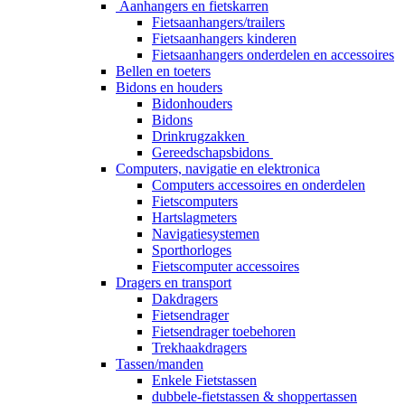
Aanhangers en fietskarren
Fietsaanhangers/trailers
Fietsaanhangers kinderen
Fietsaanhangers onderdelen en accessoires
Bellen en toeters
Bidons en houders
Bidonhouders
Bidons
Drinkrugzakken
Gereedschapsbidons
Computers, navigatie en elektronica
Computers accessoires en onderdelen
Fietscomputers
Hartslagmeters
Navigatiesystemen
Sporthorloges
Fietscomputer accessoires
Dragers en transport
Dakdragers
Fietsendrager
Fietsendrager toebehoren
Trekhaakdragers
Tassen/manden
Enkele Fietstassen
dubbele-fietstassen & shoppertassen