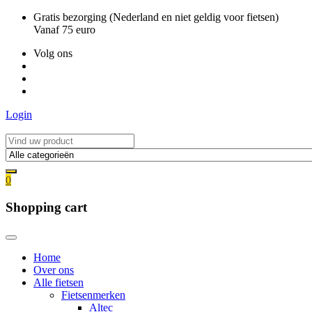
Ga
Gratis bezorging (Nederland en niet geldig voor fietsen)
naar
Vanaf 75 euro
de
Volg ons
inhoud
Login
0
Shopping cart
Home
Over ons
Alle fietsen
Fietsenmerken
Altec