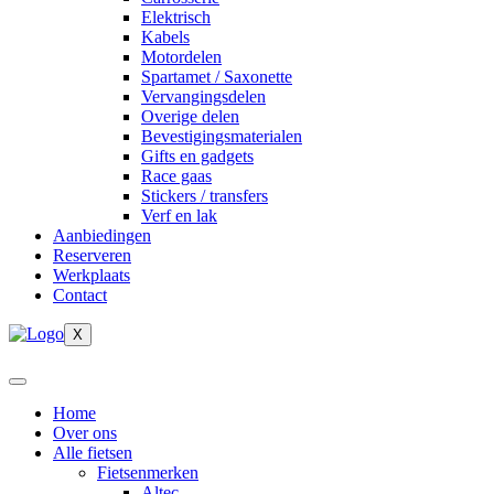
Elektrisch
Kabels
Motordelen
Spartamet / Saxonette
Vervangingsdelen
Overige delen
Bevestigingsmaterialen
Gifts en gadgets
Race gaas
Stickers / transfers
Verf en lak
Aanbiedingen
Reserveren
Werkplaats
Contact
X
Home
Over ons
Alle fietsen
Fietsenmerken
Altec