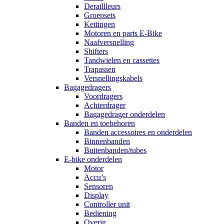
Deraillleurs
Groepsets
Kettingen
Motoren en parts E-Bike
Naafversnelling
Shifters
Tandwielen en cassettes
Trapassen
Versnellingskabels
Bagagedragers
Voordragers
Achterdrager
Bagagedrager onderdelen
Banden en toebehoren
Banden accessoires en onderdelen
Binnenbanden
Buitenbanden/tubes
E-bike onderdelen
Motor
Accu’s
Sensoren
Display
Controller unit
Bediening
Overig