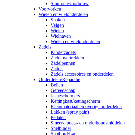
Stuurpen/voorbouw
Voorvorken
Wielen en wielonderdelen
Spaken
Velgen
Wielen
Wielnaven
Wielen en wielonderdelen
Zadels
Kinderzadels
Zadelovertrekken
Zadelpennen
Zadels
Zadels accessoires en onderdelen
Onderdelen/Reparatie
Bellen
Gereedschap
Jasbeschermers
Kettingkast/kettingscherm
Kleinmateriaal en overige onderdelen
Lakken (spray pain)
Pedalen
Smeer-, poets- en onderhoudsmiddelen
Snelbinder
Spatbord/Lap