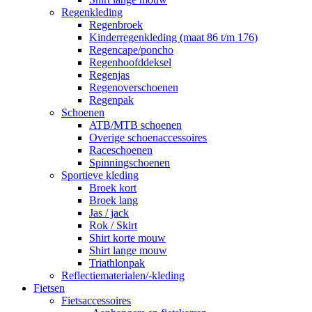
Regenkleding
Regenbroek
Kinderregenkleding (maat 86 t/m 176)
Regencape/poncho
Regenhoofddeksel
Regenjas
Regenoverschoenen
Regenpak
Schoenen
ATB/MTB schoenen
Overige schoenaccessoires
Raceschoenen
Spinningschoenen
Sportieve kleding
Broek kort
Broek lang
Jas / jack
Rok / Skirt
Shirt korte mouw
Shirt lange mouw
Triathlonpak
Reflectiematerialen/-kleding
Fietsen
Fietsaccessoires