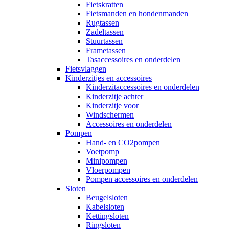
Fietskratten
Fietsmanden en hondenmanden
Rugtassen
Zadeltassen
Stuurtassen
Frametassen
Tasaccessoires en onderdelen
Fietsvlaggen
Kinderzitjes en accessoires
Kinderzitaccessoires en onderdelen
Kinderzitje achter
Kinderzitje voor
Windschermen
Accessoires en onderdelen
Pompen
Hand- en CO2pompen
Voetpomp
Minipompen
Vloerpompen
Pompen accessoires en onderdelen
Sloten
Beugelsloten
Kabelsloten
Kettingsloten
Ringsloten