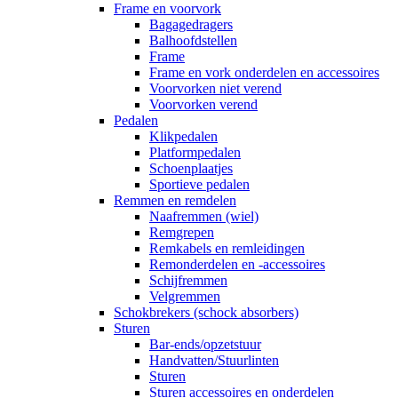
Frame en voorvork
Bagagedragers
Balhoofdstellen
Frame
Frame en vork onderdelen en accessoires
Voorvorken niet verend
Voorvorken verend
Pedalen
Klikpedalen
Platformpedalen
Schoenplaatjes
Sportieve pedalen
Remmen en remdelen
Naafremmen (wiel)
Remgrepen
Remkabels en remleidingen
Remonderdelen en -accessoires
Schijfremmen
Velgremmen
Schokbrekers (schock absorbers)
Sturen
Bar-ends/opzetstuur
Handvatten/Stuurlinten
Sturen
Sturen accessoires en onderdelen