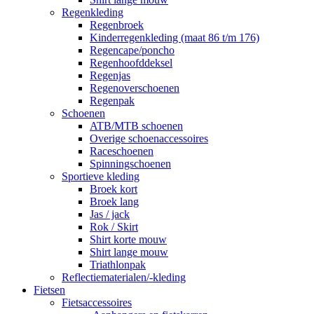
Regenkleding
Regenbroek
Kinderregenkleding (maat 86 t/m 176)
Regencape/poncho
Regenhoofddeksel
Regenjas
Regenoverschoenen
Regenpak
Schoenen
ATB/MTB schoenen
Overige schoenaccessoires
Raceschoenen
Spinningschoenen
Sportieve kleding
Broek kort
Broek lang
Jas / jack
Rok / Skirt
Shirt korte mouw
Shirt lange mouw
Triathlonpak
Reflectiematerialen/-kleding
Fietsen
Fietsaccessoires