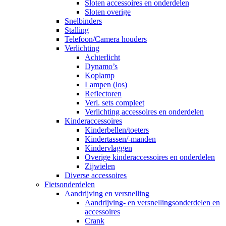
Sloten accessoires en onderdelen
Sloten overige
Snelbinders
Stalling
Telefoon/Camera houders
Verlichting
Achterlicht
Dynamo’s
Koplamp
Lampen (los)
Reflectoren
Verl. sets compleet
Verlichting accessoires en onderdelen
Kinderaccessoires
Kinderbellen/toeters
Kindertassen/-manden
Kindervlaggen
Overige kinderaccessoires en onderdelen
Zijwielen
Diverse accessoires
Fietsonderdelen
Aandrijving en versnelling
Aandrijving- en versnellingsonderdelen en
accessoires
Crank