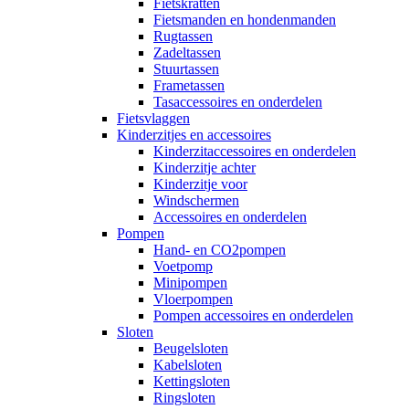
Fietskratten
Fietsmanden en hondenmanden
Rugtassen
Zadeltassen
Stuurtassen
Frametassen
Tasaccessoires en onderdelen
Fietsvlaggen
Kinderzitjes en accessoires
Kinderzitaccessoires en onderdelen
Kinderzitje achter
Kinderzitje voor
Windschermen
Accessoires en onderdelen
Pompen
Hand- en CO2pompen
Voetpomp
Minipompen
Vloerpompen
Pompen accessoires en onderdelen
Sloten
Beugelsloten
Kabelsloten
Kettingsloten
Ringsloten