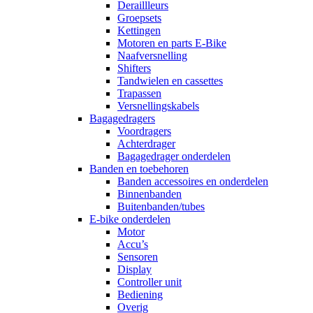
Deraillleurs
Groepsets
Kettingen
Motoren en parts E-Bike
Naafversnelling
Shifters
Tandwielen en cassettes
Trapassen
Versnellingskabels
Bagagedragers
Voordragers
Achterdrager
Bagagedrager onderdelen
Banden en toebehoren
Banden accessoires en onderdelen
Binnenbanden
Buitenbanden/tubes
E-bike onderdelen
Motor
Accu’s
Sensoren
Display
Controller unit
Bediening
Overig