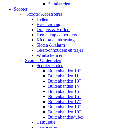
Standaarden
Scooter
Scooter Accessoires
Bellen
Bescherming
Dragers & Koffers
Kentekenplaathouders
Kleding en uitrusting
Sloten & Alarm
Telefoonhouders en tasjes
Windschermen
Scooter Onderdelen
Scooterbanden
Buitenbanden 10″
Buitenbanden 11″
Buitenbanden 13″
Buitenbanden 14″
Buitenbanden 15″
Buitenbanden 16″
Buitenbanden 17″
Buitenbanden 18″
Buitenbanden 19″
Buitenbanden/tubes
Carburatie
Carrosserie