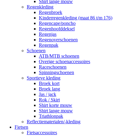
Shirt lange mouw
Regenkleding
Regenbroek
Kinderregenkleding (maat 86 t/m 176)
Regencape/poncho
Regenhoofddeksel
Regenjas
Regenoverschoenen
Regenpak
Schoenen
ATB/MTB schoenen
Overige schoenaccessoires
Raceschoenen
Spinningschoenen
Sportieve kleding
Broek kort
Broek lang
Jas / jack
Rok / Skirt
Shirt korte mouw
Shirt lange mouw
Triathlonpak
Reflectiematerialen/-kleding
Fietsen
Fietsaccessoires