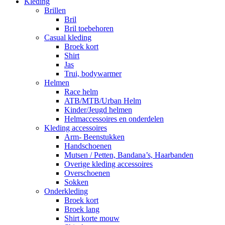
Kleding
Brillen
Bril
Bril toebehoren
Casual kleding
Broek kort
Shirt
Jas
Trui, bodywarmer
Helmen
Race helm
ATB/MTB/Urban Helm
Kinder/Jeugd helmen
Helmaccessoires en onderdelen
Kleding accessoires
Arm- Beenstukken
Handschoenen
Mutsen / Petten, Bandana’s, Haarbanden
Overige kleding accessoires
Overschoenen
Sokken
Onderkleding
Broek kort
Broek lang
Shirt korte mouw