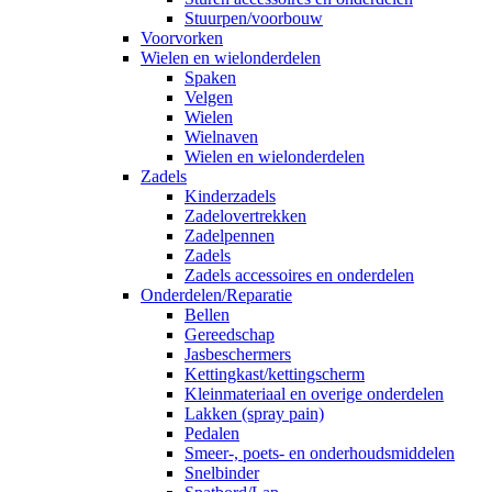
Stuurpen/voorbouw
Voorvorken
Wielen en wielonderdelen
Spaken
Velgen
Wielen
Wielnaven
Wielen en wielonderdelen
Zadels
Kinderzadels
Zadelovertrekken
Zadelpennen
Zadels
Zadels accessoires en onderdelen
Onderdelen/Reparatie
Bellen
Gereedschap
Jasbeschermers
Kettingkast/kettingscherm
Kleinmateriaal en overige onderdelen
Lakken (spray pain)
Pedalen
Smeer-, poets- en onderhoudsmiddelen
Snelbinder