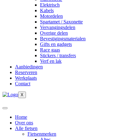
Elektrisch
Kabels
Motordelen
Spartamet / Saxonette
Vervangingsdelen
Overige delen
Bevestigingsmaterialen
Gifts en gadgets
Race gaas
Stickers / transfers
Verf en lak
Aanbiedingen
Reserveren
Werkplaats
Contact
X
Home
Over ons
Alle fietsen
Fietsenmerken
Altec