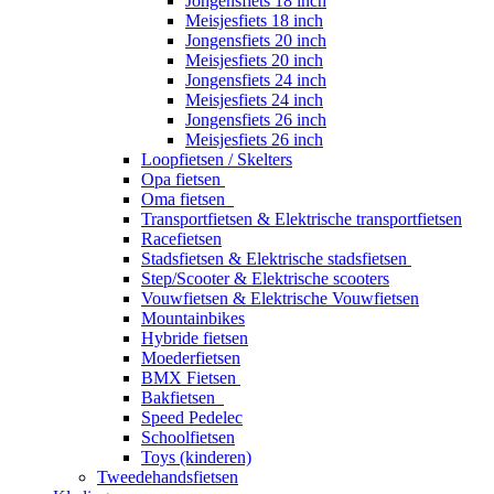
Jongensfiets 18 inch
Meisjesfiets 18 inch
Jongensfiets 20 inch
Meisjesfiets 20 inch
Jongensfiets 24 inch
Meisjesfiets 24 inch
Jongensfiets 26 inch
Meisjesfiets 26 inch
Loopfietsen / Skelters
Opa fietsen
Oma fietsen
Transportfietsen & Elektrische transportfietsen
Racefietsen
Stadsfietsen & Elektrische stadsfietsen
Step/Scooter & Elektrische scooters
Vouwfietsen & Elektrische Vouwfietsen
Mountainbikes
Hybride fietsen
Moederfietsen
BMX Fietsen
Bakfietsen
Speed Pedelec
Schoolfietsen
Toys (kinderen)
Tweedehandsfietsen