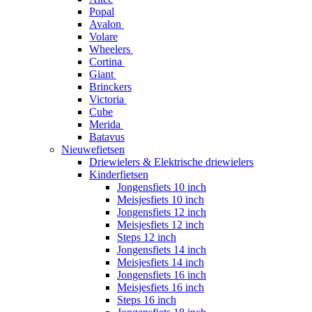
Popal
Avalon
Volare
Wheelers
Cortina
Giant
Brinckers
Victoria
Cube
Merida
Batavus
Nieuwefietsen
Driewielers & Elektrische driewielers
Kinderfietsen
Jongensfiets 10 inch
Meisjesfiets 10 inch
Jongensfiets 12 inch
Meisjesfiets 12 inch
Steps 12 inch
Jongensfiets 14 inch
Meisjesfiets 14 inch
Jongensfiets 16 inch
Meisjesfiets 16 inch
Steps 16 inch