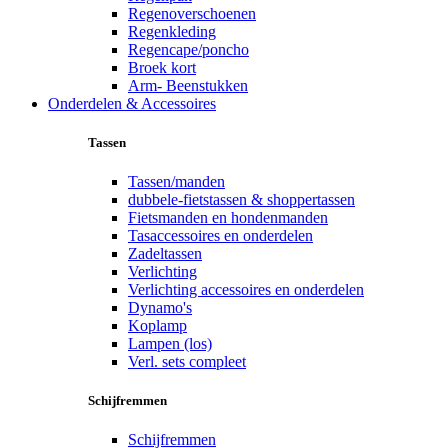
Regenoverschoenen
Regenkleding
Regencape/poncho
Broek kort
Arm- Beenstukken
Onderdelen & Accessoires
Tassen
Tassen/manden
dubbele-fietstassen & shoppertassen
Fietsmanden en hondenmanden
Tasaccessoires en onderdelen
Zadeltassen
Verlichting
Verlichting accessoires en onderdelen
Dynamo's
Koplamp
Lampen (los)
Verl. sets compleet
Schijfremmen
Schijfremmen