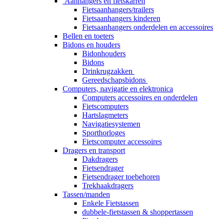
Aanhangers en fietskarren
Fietsaanhangers/trailers
Fietsaanhangers kinderen
Fietsaanhangers onderdelen en accessoires
Bellen en toeters
Bidons en houders
Bidonhouders
Bidons
Drinkrugzakken
Gereedschapsbidons
Computers, navigatie en elektronica
Computers accessoires en onderdelen
Fietscomputers
Hartslagmeters
Navigatiesystemen
Sporthorloges
Fietscomputer accessoires
Dragers en transport
Dakdragers
Fietsendrager
Fietsendrager toebehoren
Trekhaakdragers
Tassen/manden
Enkele Fietstassen
dubbele-fietstassen & shoppertassen