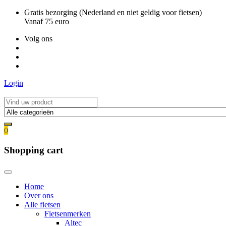
Ga
Gratis bezorging (Nederland en niet geldig voor fietsen)
naar
Vanaf 75 euro
de
Volg ons
inhoud
Login
0
Shopping cart
Home
Over ons
Alle fietsen
Fietsenmerken
Altec