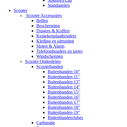
Spatbord/Lap
Standaarden
Scooter
Scooter Accessoires
Bellen
Bescherming
Dragers & Koffers
Kentekenplaathouders
Kleding en uitrusting
Sloten & Alarm
Telefoonhouders en tasjes
Windschermen
Scooter Onderdelen
Scooterbanden
Buitenbanden 10″
Buitenbanden 11″
Buitenbanden 13″
Buitenbanden 14″
Buitenbanden 15″
Buitenbanden 16″
Buitenbanden 17″
Buitenbanden 18″
Buitenbanden 19″
Buitenbanden/tubes
Carburatie