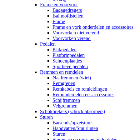
Frame en voorvork
Bagagedragers
Balhoofdstellen
Frame
Frame en vork onderdelen en accessoires
Voorvorken niet verend
Voorvorken verend
Pedalen
Klikpedalen
Platformpedalen
Schoenplaatjes
Sportieve pedalen
Remmen en remdelen
Naafremmen (wiel)
Remgrepen
Remkabels en remleidingen
Remonderdelen en -accessoires
Schijfremmen
Velgremmen
Schokbrekers (schock absorbers)
Sturen
Bar-ends/opzetstuur
Handvatten/Stuurlinten
Sturen
Sturen accessoires en onderdelen