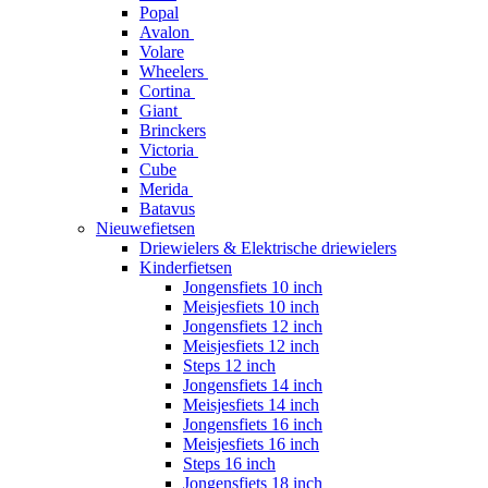
Popal
Avalon
Volare
Wheelers
Cortina
Giant
Brinckers
Victoria
Cube
Merida
Batavus
Nieuwefietsen
Driewielers & Elektrische driewielers
Kinderfietsen
Jongensfiets 10 inch
Meisjesfiets 10 inch
Jongensfiets 12 inch
Meisjesfiets 12 inch
Steps 12 inch
Jongensfiets 14 inch
Meisjesfiets 14 inch
Jongensfiets 16 inch
Meisjesfiets 16 inch
Steps 16 inch
Jongensfiets 18 inch