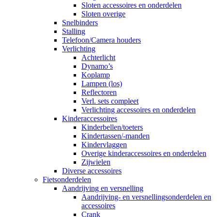
Sloten accessoires en onderdelen
Sloten overige
Snelbinders
Stalling
Telefoon/Camera houders
Verlichting
Achterlicht
Dynamo’s
Koplamp
Lampen (los)
Reflectoren
Verl. sets compleet
Verlichting accessoires en onderdelen
Kinderaccessoires
Kinderbellen/toeters
Kindertassen/-manden
Kindervlaggen
Overige kinderaccessoires en onderdelen
Zijwielen
Diverse accessoires
Fietsonderdelen
Aandrijving en versnelling
Aandrijving- en versnellingsonderdelen en
accessoires
Crank