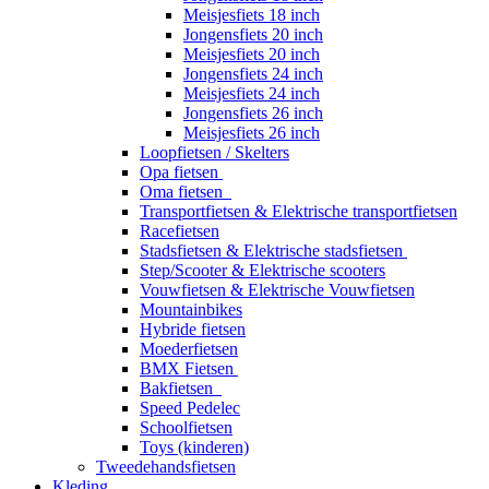
Meisjesfiets 18 inch
Jongensfiets 20 inch
Meisjesfiets 20 inch
Jongensfiets 24 inch
Meisjesfiets 24 inch
Jongensfiets 26 inch
Meisjesfiets 26 inch
Loopfietsen / Skelters
Opa fietsen
Oma fietsen
Transportfietsen & Elektrische transportfietsen
Racefietsen
Stadsfietsen & Elektrische stadsfietsen
Step/Scooter & Elektrische scooters
Vouwfietsen & Elektrische Vouwfietsen
Mountainbikes
Hybride fietsen
Moederfietsen
BMX Fietsen
Bakfietsen
Speed Pedelec
Schoolfietsen
Toys (kinderen)
Tweedehandsfietsen
Kleding