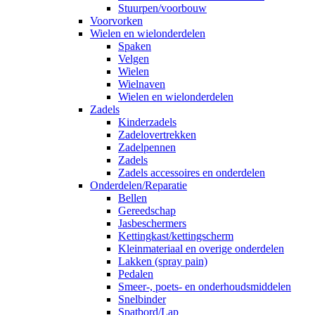
Stuurpen/voorbouw
Voorvorken
Wielen en wielonderdelen
Spaken
Velgen
Wielen
Wielnaven
Wielen en wielonderdelen
Zadels
Kinderzadels
Zadelovertrekken
Zadelpennen
Zadels
Zadels accessoires en onderdelen
Onderdelen/Reparatie
Bellen
Gereedschap
Jasbeschermers
Kettingkast/kettingscherm
Kleinmateriaal en overige onderdelen
Lakken (spray pain)
Pedalen
Smeer-, poets- en onderhoudsmiddelen
Snelbinder
Spatbord/Lap