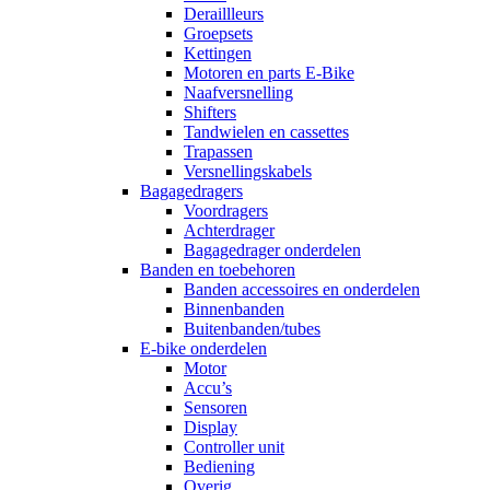
Deraillleurs
Groepsets
Kettingen
Motoren en parts E-Bike
Naafversnelling
Shifters
Tandwielen en cassettes
Trapassen
Versnellingskabels
Bagagedragers
Voordragers
Achterdrager
Bagagedrager onderdelen
Banden en toebehoren
Banden accessoires en onderdelen
Binnenbanden
Buitenbanden/tubes
E-bike onderdelen
Motor
Accu’s
Sensoren
Display
Controller unit
Bediening
Overig