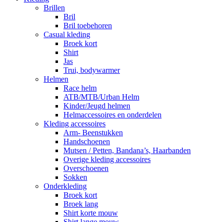
Brillen
Bril
Bril toebehoren
Casual kleding
Broek kort
Shirt
Jas
Trui, bodywarmer
Helmen
Race helm
ATB/MTB/Urban Helm
Kinder/Jeugd helmen
Helmaccessoires en onderdelen
Kleding accessoires
Arm- Beenstukken
Handschoenen
Mutsen / Petten, Bandana’s, Haarbanden
Overige kleding accessoires
Overschoenen
Sokken
Onderkleding
Broek kort
Broek lang
Shirt korte mouw
Shirt lange mouw