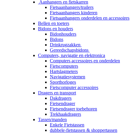
Aanhangers en fietskarren
Fietsaanhangers/trailers
Fietsaanhangers kinderen
Fietsaanhangers onderdelen en accessoires
Bellen en toeters
Bidons en houders
Bidonhouders
Bidons
Drinkrugzakken
Gereedschapsbidons
Computers, navigatie en elektronica
Computers accessoires en onderdelen
Fietscomputers
Hartslagmeters
Navigatiesystemen
Sporthorloges
Fietscomputer accessoires
Dragers en transport
Dakdragers
Fietsendrager
Fietsendrager toebehoren
Trekhaakdragers
Tassen/manden
Enkele Fietstassen
dubbele-fietstassen & shoppertassen