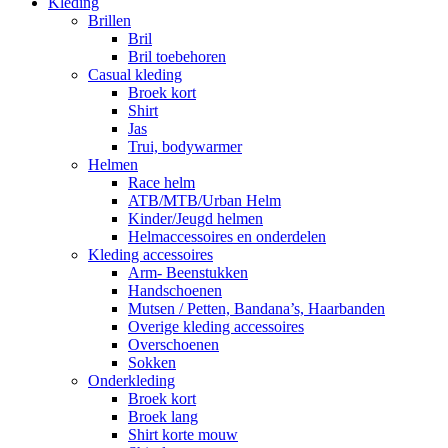
Kleding
Brillen
Bril
Bril toebehoren
Casual kleding
Broek kort
Shirt
Jas
Trui, bodywarmer
Helmen
Race helm
ATB/MTB/Urban Helm
Kinder/Jeugd helmen
Helmaccessoires en onderdelen
Kleding accessoires
Arm- Beenstukken
Handschoenen
Mutsen / Petten, Bandana’s, Haarbanden
Overige kleding accessoires
Overschoenen
Sokken
Onderkleding
Broek kort
Broek lang
Shirt korte mouw