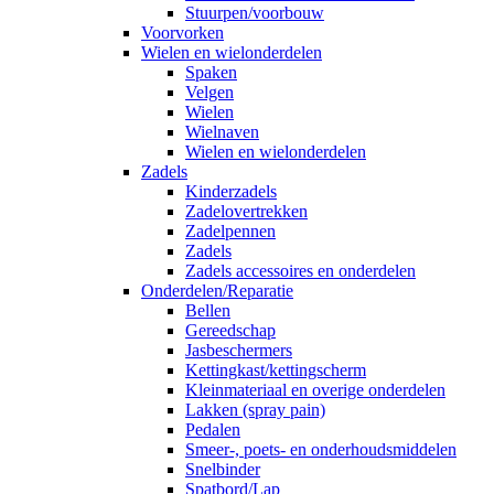
Stuurpen/voorbouw
Voorvorken
Wielen en wielonderdelen
Spaken
Velgen
Wielen
Wielnaven
Wielen en wielonderdelen
Zadels
Kinderzadels
Zadelovertrekken
Zadelpennen
Zadels
Zadels accessoires en onderdelen
Onderdelen/Reparatie
Bellen
Gereedschap
Jasbeschermers
Kettingkast/kettingscherm
Kleinmateriaal en overige onderdelen
Lakken (spray pain)
Pedalen
Smeer-, poets- en onderhoudsmiddelen
Snelbinder
Spatbord/Lap