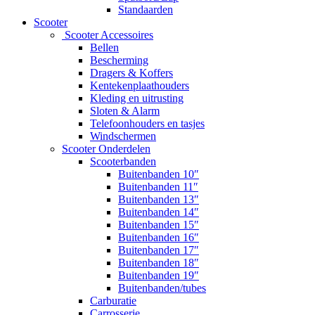
Standaarden
Scooter
Scooter Accessoires
Bellen
Bescherming
Dragers & Koffers
Kentekenplaathouders
Kleding en uitrusting
Sloten & Alarm
Telefoonhouders en tasjes
Windschermen
Scooter Onderdelen
Scooterbanden
Buitenbanden 10″
Buitenbanden 11″
Buitenbanden 13″
Buitenbanden 14″
Buitenbanden 15″
Buitenbanden 16″
Buitenbanden 17″
Buitenbanden 18″
Buitenbanden 19″
Buitenbanden/tubes
Carburatie
Carrosserie