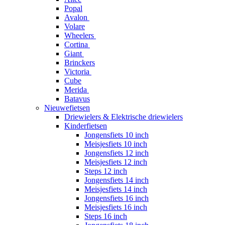
Popal
Avalon
Volare
Wheelers
Cortina
Giant
Brinckers
Victoria
Cube
Merida
Batavus
Nieuwefietsen
Driewielers & Elektrische driewielers
Kinderfietsen
Jongensfiets 10 inch
Meisjesfiets 10 inch
Jongensfiets 12 inch
Meisjesfiets 12 inch
Steps 12 inch
Jongensfiets 14 inch
Meisjesfiets 14 inch
Jongensfiets 16 inch
Meisjesfiets 16 inch
Steps 16 inch