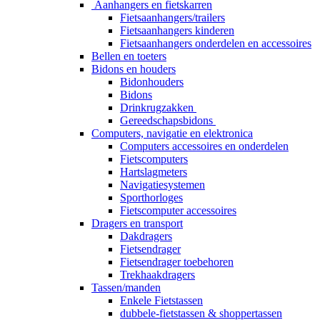
Aanhangers en fietskarren
Fietsaanhangers/trailers
Fietsaanhangers kinderen
Fietsaanhangers onderdelen en accessoires
Bellen en toeters
Bidons en houders
Bidonhouders
Bidons
Drinkrugzakken
Gereedschapsbidons
Computers, navigatie en elektronica
Computers accessoires en onderdelen
Fietscomputers
Hartslagmeters
Navigatiesystemen
Sporthorloges
Fietscomputer accessoires
Dragers en transport
Dakdragers
Fietsendrager
Fietsendrager toebehoren
Trekhaakdragers
Tassen/manden
Enkele Fietstassen
dubbele-fietstassen & shoppertassen