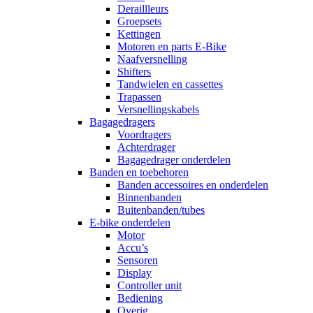
Deraillleurs
Groepsets
Kettingen
Motoren en parts E-Bike
Naafversnelling
Shifters
Tandwielen en cassettes
Trapassen
Versnellingskabels
Bagagedragers
Voordragers
Achterdrager
Bagagedrager onderdelen
Banden en toebehoren
Banden accessoires en onderdelen
Binnenbanden
Buitenbanden/tubes
E-bike onderdelen
Motor
Accu’s
Sensoren
Display
Controller unit
Bediening
Overig