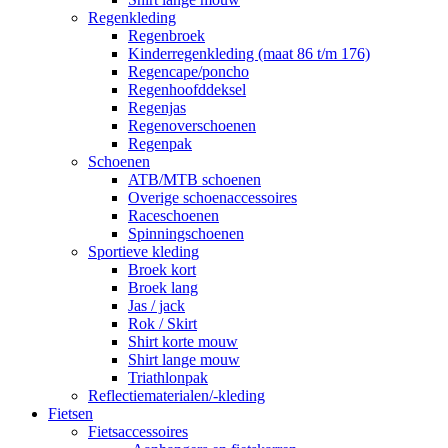
Regenkleding
Regenbroek
Kinderregenkleding (maat 86 t/m 176)
Regencape/poncho
Regenhoofddeksel
Regenjas
Regenoverschoenen
Regenpak
Schoenen
ATB/MTB schoenen
Overige schoenaccessoires
Raceschoenen
Spinningschoenen
Sportieve kleding
Broek kort
Broek lang
Jas / jack
Rok / Skirt
Shirt korte mouw
Shirt lange mouw
Triathlonpak
Reflectiematerialen/-kleding
Fietsen
Fietsaccessoires