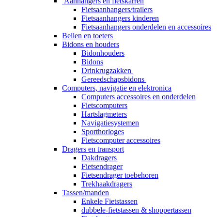
Aanhangers en fietskarren
Fietsaanhangers/trailers
Fietsaanhangers kinderen
Fietsaanhangers onderdelen en accessoires
Bellen en toeters
Bidons en houders
Bidonhouders
Bidons
Drinkrugzakken
Gereedschapsbidons
Computers, navigatie en elektronica
Computers accessoires en onderdelen
Fietscomputers
Hartslagmeters
Navigatiesystemen
Sporthorloges
Fietscomputer accessoires
Dragers en transport
Dakdragers
Fietsendrager
Fietsendrager toebehoren
Trekhaakdragers
Tassen/manden
Enkele Fietstassen
dubbele-fietstassen & shoppertassen