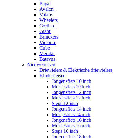
Popal
Avalon
Volare
Wheelers
Cortina
Giant
Brinckers
Victoria
Cube
Merida
Batavus
Nieuwefietsen
Driewielers & Elektrische driewielers
Kinderfietsen
Jongensfiets 10 inch
Meisjesfiets 10 inch
Jongensfiets 12 inch
Meisjesfiets 12 inch
Steps 12 inch
Jongensfiets 14 inch
Meisjesfiets 14 inch
Jongensfiets 16 inch
Meisjesfiets 16 inch
Steps 16 inch
Jongensfiets 18 inch