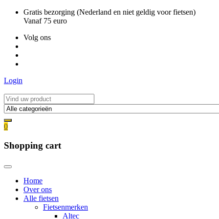
Ga
Gratis bezorging (Nederland en niet geldig voor fietsen)
naar
Vanaf 75 euro
de
Volg ons
inhoud
Login
0
Shopping cart
Home
Over ons
Alle fietsen
Fietsenmerken
Altec