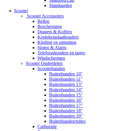
Spatbord/Lap
Standaarden
Scooter
Scooter Accessoires
Bellen
Bescherming
Dragers & Koffers
Kentekenplaathouders
Kleding en uitrusting
Sloten & Alarm
Telefoonhouders en tasjes
Windschermen
Scooter Onderdelen
Scooterbanden
Buitenbanden 10″
Buitenbanden 11″
Buitenbanden 13″
Buitenbanden 14″
Buitenbanden 15″
Buitenbanden 16″
Buitenbanden 17″
Buitenbanden 18″
Buitenbanden 19″
Buitenbanden/tubes
Carburatie