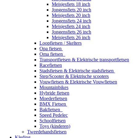
Meisjesfiets 18 inch
Jongensfiets 20 inch
Meisjesfiets 20 inch
Jongensfiets 24 inch
Meisjesfiets 24 inch
Jongensfiets 26 inch
Meisjesfiets 26 inch
Loopfietsen / Skelters
Opa fietsen
Oma fietsen
Transportfietsen & Elektrische transportfietsen
Racefietsen
Stadsfietsen & Elektrische stadsfietsen
Step/Scooter & Elektrische scooters
Vouwfietsen & Elektrische Vouwfietsen
Mountainbikes
Hybride fietsen
Moederfietsen
BMX Fietsen
Bakfietsen
Speed Pedelec
Schoolfietsen
Toys (kinderen)
Tweedehandsfietsen
Kleding