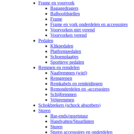
Frame en voorvork
Bagagedragers
Balhoofdstellen
Frame
Frame en vork onderdelen en accessoires
Voorvorken niet verend
Voorvorken verend
Pedalen
Klikpedalen
Platformpedalen
Schoenplaatjes
Sportieve pedalen
Remmen en remdelen
Naafremmen (wiel)
Remgrepen
Remkabels en remleidingen
Remonderdelen en -accessoires
Schijfremmen
Velgremmen
Schokbrekers (schock absorbers)
Sturen
Bar-ends/opzetstuur
Handvatten/Stuurlinten
Sturen
Sturen accessoires en onderdelen