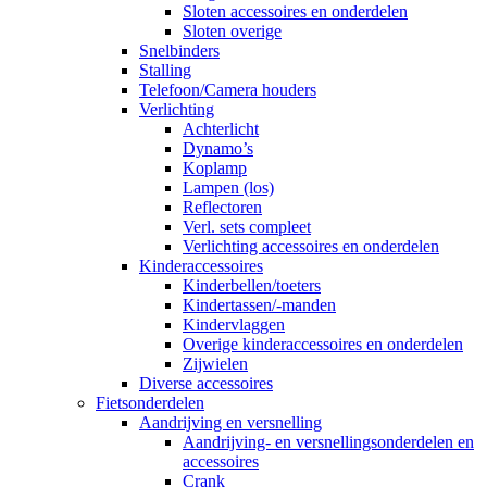
Sloten accessoires en onderdelen
Sloten overige
Snelbinders
Stalling
Telefoon/Camera houders
Verlichting
Achterlicht
Dynamo’s
Koplamp
Lampen (los)
Reflectoren
Verl. sets compleet
Verlichting accessoires en onderdelen
Kinderaccessoires
Kinderbellen/toeters
Kindertassen/-manden
Kindervlaggen
Overige kinderaccessoires en onderdelen
Zijwielen
Diverse accessoires
Fietsonderdelen
Aandrijving en versnelling
Aandrijving- en versnellingsonderdelen en
accessoires
Crank