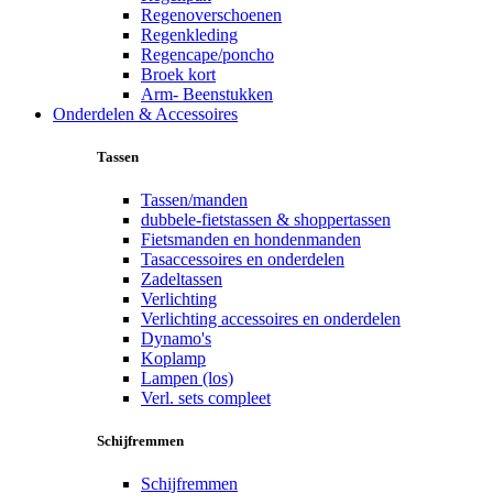
Regenoverschoenen
Regenkleding
Regencape/poncho
Broek kort
Arm- Beenstukken
Onderdelen & Accessoires
Tassen
Tassen/manden
dubbele-fietstassen & shoppertassen
Fietsmanden en hondenmanden
Tasaccessoires en onderdelen
Zadeltassen
Verlichting
Verlichting accessoires en onderdelen
Dynamo's
Koplamp
Lampen (los)
Verl. sets compleet
Schijfremmen
Schijfremmen