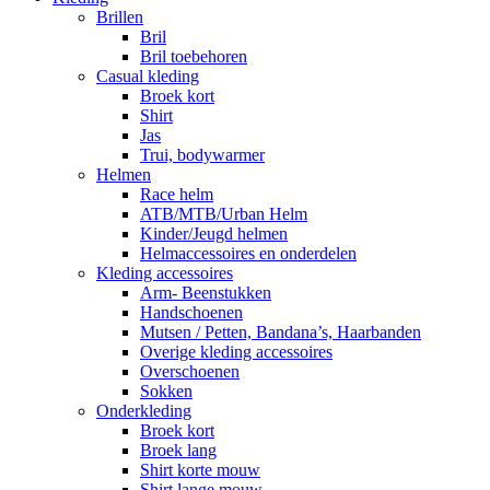
Brillen
Bril
Bril toebehoren
Casual kleding
Broek kort
Shirt
Jas
Trui, bodywarmer
Helmen
Race helm
ATB/MTB/Urban Helm
Kinder/Jeugd helmen
Helmaccessoires en onderdelen
Kleding accessoires
Arm- Beenstukken
Handschoenen
Mutsen / Petten, Bandana’s, Haarbanden
Overige kleding accessoires
Overschoenen
Sokken
Onderkleding
Broek kort
Broek lang
Shirt korte mouw
Shirt lange mouw