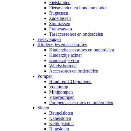
Fietskratten
Fietsmanden en hondenmanden
Rugtassen
Zadeltassen
Stuurtassen
Frametassen
Tasaccessoires en onderdelen
Fietsvlaggen
Kinderzitjes en accessoires
Kinderzitaccessoires en onderdelen
Kinderzitje achter
Kinderzitje voor
Windschermen
Accessoires en onderdelen
Pompen
Hand- en CO2pompen
Voetpomp
Minipompen
Vloerpompen
Pompen accessoires en onderdelen
Sloten
Beugelsloten
Kabelsloten
Kettingsloten
Ringsloten