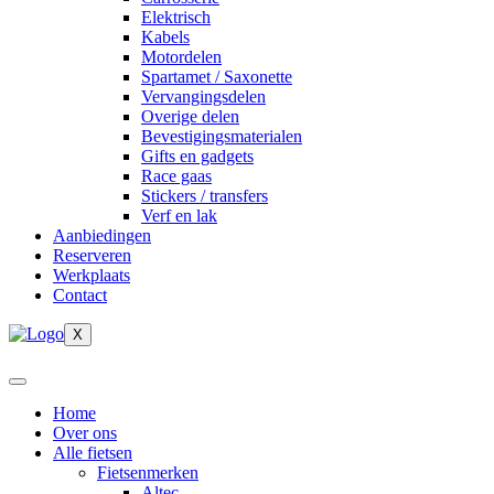
Elektrisch
Kabels
Motordelen
Spartamet / Saxonette
Vervangingsdelen
Overige delen
Bevestigingsmaterialen
Gifts en gadgets
Race gaas
Stickers / transfers
Verf en lak
Aanbiedingen
Reserveren
Werkplaats
Contact
X
Home
Over ons
Alle fietsen
Fietsenmerken
Altec