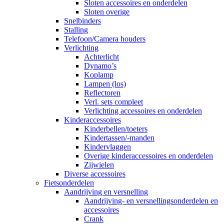
Sloten accessoires en onderdelen
Sloten overige
Snelbinders
Stalling
Telefoon/Camera houders
Verlichting
Achterlicht
Dynamo’s
Koplamp
Lampen (los)
Reflectoren
Verl. sets compleet
Verlichting accessoires en onderdelen
Kinderaccessoires
Kinderbellen/toeters
Kindertassen/-manden
Kindervlaggen
Overige kinderaccessoires en onderdelen
Zijwielen
Diverse accessoires
Fietsonderdelen
Aandrijving en versnelling
Aandrijving- en versnellingsonderdelen en
accessoires
Crank