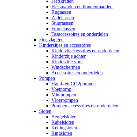
Fietskratten
Fietsmanden en hondenmanden
Rugtassen
Zadeltassen
Stuurtassen
Frametassen
Tasaccessoires en onderdelen
Fietsvlaggen
Kinderzitjes en accessoires
Kinderzitaccessoires en onderdelen
Kinderzitje achter
Kinderzitje voor
Windschermen
Accessoires en onderdelen
Pompen
Hand- en CO2pompen
Voetpomp
Minipompen
Vloerpompen
Pompen accessoires en onderdelen
Sloten
Beugelsloten
Kabelsloten
Kettingsloten
Ringsloten