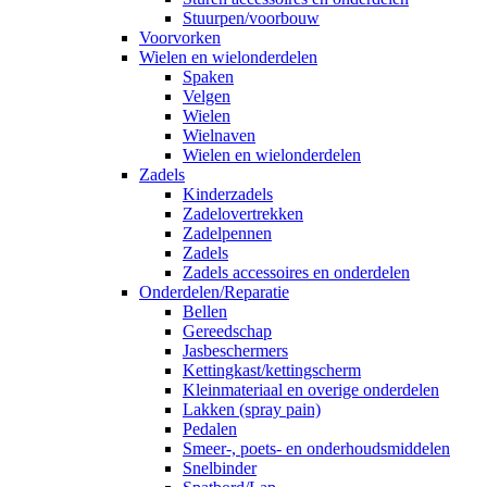
Stuurpen/voorbouw
Voorvorken
Wielen en wielonderdelen
Spaken
Velgen
Wielen
Wielnaven
Wielen en wielonderdelen
Zadels
Kinderzadels
Zadelovertrekken
Zadelpennen
Zadels
Zadels accessoires en onderdelen
Onderdelen/Reparatie
Bellen
Gereedschap
Jasbeschermers
Kettingkast/kettingscherm
Kleinmateriaal en overige onderdelen
Lakken (spray pain)
Pedalen
Smeer-, poets- en onderhoudsmiddelen
Snelbinder