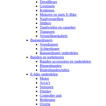
Deraillleurs
Groepsets
Kettingen
Motoren en parts E-Bike
Naafversnelling
Shifters
Tandwielen en cassettes
Trapassen
Versnellingskabels
Bagagedragers
Voordragers
Achterdrager
Bagagedrager onderdelen
Banden en toebehoren
Banden accessoires en onderdelen
Binnenbanden
Buitenbanden/tubes
E-bike onderdelen
Motor
Accu’s
Sensoren
Display
Controller unit
Bediening
Overig