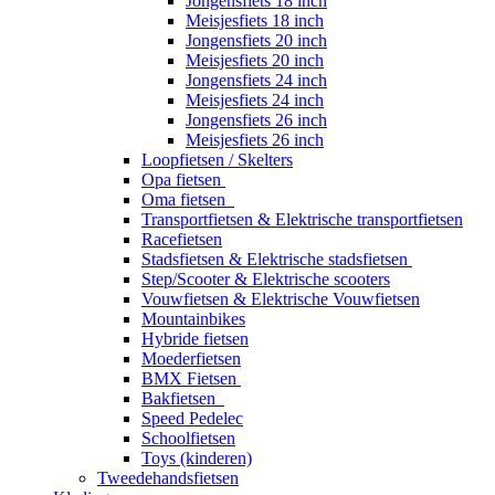
Jongensfiets 18 inch
Meisjesfiets 18 inch
Jongensfiets 20 inch
Meisjesfiets 20 inch
Jongensfiets 24 inch
Meisjesfiets 24 inch
Jongensfiets 26 inch
Meisjesfiets 26 inch
Loopfietsen / Skelters
Opa fietsen
Oma fietsen
Transportfietsen & Elektrische transportfietsen
Racefietsen
Stadsfietsen & Elektrische stadsfietsen
Step/Scooter & Elektrische scooters
Vouwfietsen & Elektrische Vouwfietsen
Mountainbikes
Hybride fietsen
Moederfietsen
BMX Fietsen
Bakfietsen
Speed Pedelec
Schoolfietsen
Toys (kinderen)
Tweedehandsfietsen