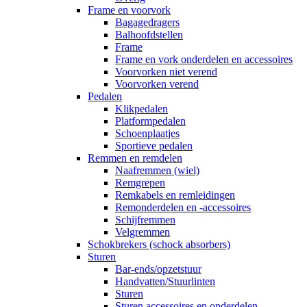
Frame en voorvork
Bagagedragers
Balhoofdstellen
Frame
Frame en vork onderdelen en accessoires
Voorvorken niet verend
Voorvorken verend
Pedalen
Klikpedalen
Platformpedalen
Schoenplaatjes
Sportieve pedalen
Remmen en remdelen
Naafremmen (wiel)
Remgrepen
Remkabels en remleidingen
Remonderdelen en -accessoires
Schijfremmen
Velgremmen
Schokbrekers (schock absorbers)
Sturen
Bar-ends/opzetstuur
Handvatten/Stuurlinten
Sturen
Sturen accessoires en onderdelen