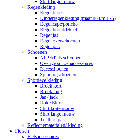
Shirt lange mouw
Regenkleding
Regenbroek
Kinderregenkleding (maat 86 t/m 176)
Regencape/poncho
Regenhoofddeksel
Regenjas
Regenoverschoenen
Regenpak
Schoenen
ATB/MTB schoenen
Overige schoenaccessoires
Raceschoenen
Spinningschoenen
Sportieve kleding
Broek kort
Broek lang
Jas / jack
Rok / Skirt
Shirt korte mouw
Shirt lange mouw
Triathlonpak
Reflectiematerialen/-kleding
Fietsen
Fietsaccessoires