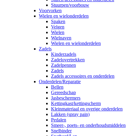
Stuurpen/voorbouw
Voorvorken
Wielen en wielonderdelen
Spaken
Velgen
Wielen
Wielnaven
Wielen en wielonderdelen
Zadels
Kinderzadels
Zadelovertrekken
Zadelpennen
Zadels
Zadels accessoires en onderdelen
Onderdelen/Reparatie
Bellen
Gereedschap
Jasbeschermers
Kettingkast/kettingscherm
Kleinmateriaal en overige onderdelen
Lakken (spray pain)
Pedalen
Smeer-, poets- en onderhoudsmiddelen
Snelbinder