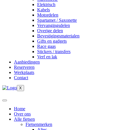
Elektrisch
Kabels
Motordelen
Spartamet / Saxonette
Vervangingsdelen
Overige delen
Bevestigingsmaterialen
Gifts en gadgets
Race gaas
Stickers / transfers
Verf en lak
Aanbiedingen
Reserveren
Werkplaats
Contact
X
Home
Over ons
Alle fietsen
Fietsenmerken
Altec