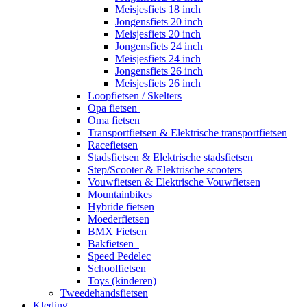
Meisjesfiets 18 inch
Jongensfiets 20 inch
Meisjesfiets 20 inch
Jongensfiets 24 inch
Meisjesfiets 24 inch
Jongensfiets 26 inch
Meisjesfiets 26 inch
Loopfietsen / Skelters
Opa fietsen
Oma fietsen
Transportfietsen & Elektrische transportfietsen
Racefietsen
Stadsfietsen & Elektrische stadsfietsen
Step/Scooter & Elektrische scooters
Vouwfietsen & Elektrische Vouwfietsen
Mountainbikes
Hybride fietsen
Moederfietsen
BMX Fietsen
Bakfietsen
Speed Pedelec
Schoolfietsen
Toys (kinderen)
Tweedehandsfietsen
Kleding