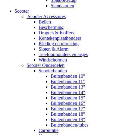
Spatbord/Lap
Standaarden
Scooter
Scooter Accessoires
Bellen
Bescherming
Dragers & Koffers
Kentekenplaathouders
Kleding en uitrusting
Sloten & Alarm
Telefoonhouders en tasjes
Windschermen
Scooter Onderdelen
Scooterbanden
Buitenbanden 10″
Buitenbanden 11″
Buitenbanden 13″
Buitenbanden 14″
Buitenbanden 15″
Buitenbanden 16″
Buitenbanden 17″
Buitenbanden 18″
Buitenbanden 19″
Buitenbanden/tubes
Carburatie