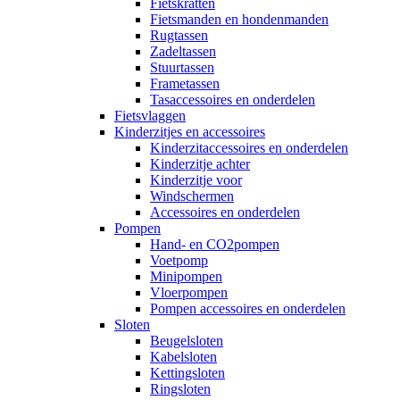
Fietskratten
Fietsmanden en hondenmanden
Rugtassen
Zadeltassen
Stuurtassen
Frametassen
Tasaccessoires en onderdelen
Fietsvlaggen
Kinderzitjes en accessoires
Kinderzitaccessoires en onderdelen
Kinderzitje achter
Kinderzitje voor
Windschermen
Accessoires en onderdelen
Pompen
Hand- en CO2pompen
Voetpomp
Minipompen
Vloerpompen
Pompen accessoires en onderdelen
Sloten
Beugelsloten
Kabelsloten
Kettingsloten
Ringsloten