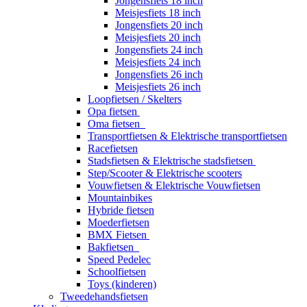
Jongensfiets 18 inch
Meisjesfiets 18 inch
Jongensfiets 20 inch
Meisjesfiets 20 inch
Jongensfiets 24 inch
Meisjesfiets 24 inch
Jongensfiets 26 inch
Meisjesfiets 26 inch
Loopfietsen / Skelters
Opa fietsen
Oma fietsen
Transportfietsen & Elektrische transportfietsen
Racefietsen
Stadsfietsen & Elektrische stadsfietsen
Step/Scooter & Elektrische scooters
Vouwfietsen & Elektrische Vouwfietsen
Mountainbikes
Hybride fietsen
Moederfietsen
BMX Fietsen
Bakfietsen
Speed Pedelec
Schoolfietsen
Toys (kinderen)
Tweedehandsfietsen