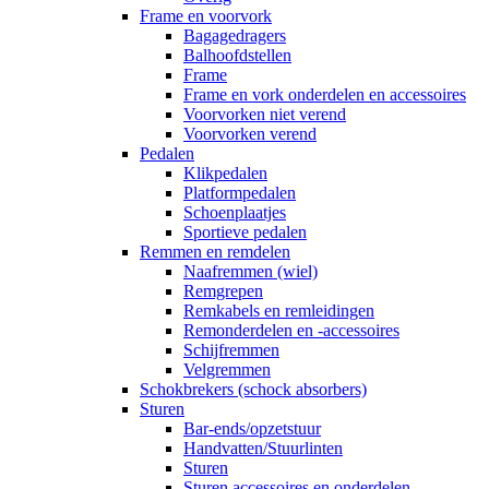
Frame en voorvork
Bagagedragers
Balhoofdstellen
Frame
Frame en vork onderdelen en accessoires
Voorvorken niet verend
Voorvorken verend
Pedalen
Klikpedalen
Platformpedalen
Schoenplaatjes
Sportieve pedalen
Remmen en remdelen
Naafremmen (wiel)
Remgrepen
Remkabels en remleidingen
Remonderdelen en -accessoires
Schijfremmen
Velgremmen
Schokbrekers (schock absorbers)
Sturen
Bar-ends/opzetstuur
Handvatten/Stuurlinten
Sturen
Sturen accessoires en onderdelen