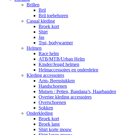
Brillen
Bril
Bril toebehoren
Casual kleding
Broek kort
Shirt
Jas
Trui, bodywarmer
Helmen
Race helm
ATB/MTB/Urban Helm
Kinder/Jeugd helmen
Helmaccessoires en onderdelen
Kleding accessoires
Arm- Beenstukken
Handschoenen
Mutsen / Petten, Bandana’s, Haarbanden
Overige kleding accessoires
Overschoenen
Sokken
Onderkleding
Broek kort
Broek lang
Shirt korte mouw
Shirt lange mouw