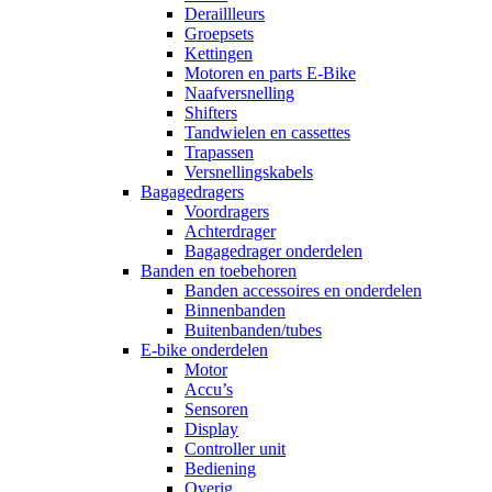
Deraillleurs
Groepsets
Kettingen
Motoren en parts E-Bike
Naafversnelling
Shifters
Tandwielen en cassettes
Trapassen
Versnellingskabels
Bagagedragers
Voordragers
Achterdrager
Bagagedrager onderdelen
Banden en toebehoren
Banden accessoires en onderdelen
Binnenbanden
Buitenbanden/tubes
E-bike onderdelen
Motor
Accu’s
Sensoren
Display
Controller unit
Bediening
Overig