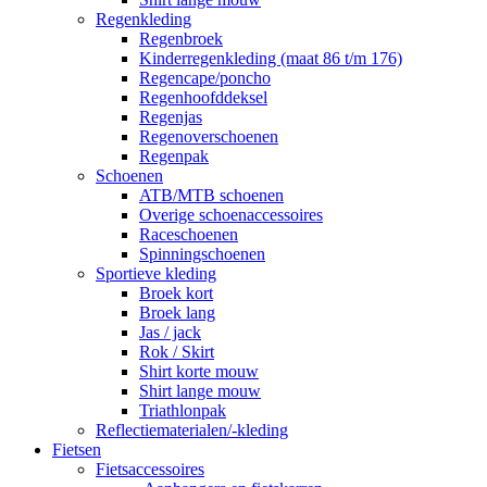
Regenkleding
Regenbroek
Kinderregenkleding (maat 86 t/m 176)
Regencape/poncho
Regenhoofddeksel
Regenjas
Regenoverschoenen
Regenpak
Schoenen
ATB/MTB schoenen
Overige schoenaccessoires
Raceschoenen
Spinningschoenen
Sportieve kleding
Broek kort
Broek lang
Jas / jack
Rok / Skirt
Shirt korte mouw
Shirt lange mouw
Triathlonpak
Reflectiematerialen/-kleding
Fietsen
Fietsaccessoires