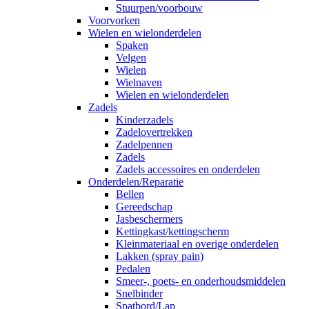
Stuurpen/voorbouw
Voorvorken
Wielen en wielonderdelen
Spaken
Velgen
Wielen
Wielnaven
Wielen en wielonderdelen
Zadels
Kinderzadels
Zadelovertrekken
Zadelpennen
Zadels
Zadels accessoires en onderdelen
Onderdelen/Reparatie
Bellen
Gereedschap
Jasbeschermers
Kettingkast/kettingscherm
Kleinmateriaal en overige onderdelen
Lakken (spray pain)
Pedalen
Smeer-, poets- en onderhoudsmiddelen
Snelbinder
Spatbord/Lap