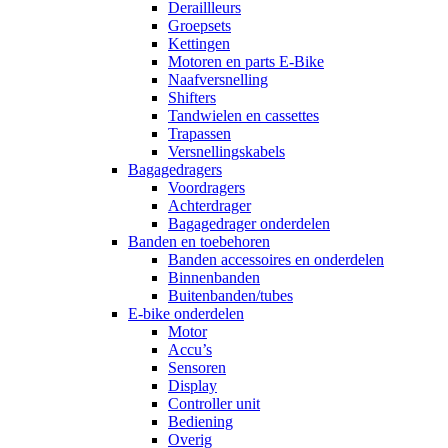
Deraillleurs
Groepsets
Kettingen
Motoren en parts E-Bike
Naafversnelling
Shifters
Tandwielen en cassettes
Trapassen
Versnellingskabels
Bagagedragers
Voordragers
Achterdrager
Bagagedrager onderdelen
Banden en toebehoren
Banden accessoires en onderdelen
Binnenbanden
Buitenbanden/tubes
E-bike onderdelen
Motor
Accu’s
Sensoren
Display
Controller unit
Bediening
Overig