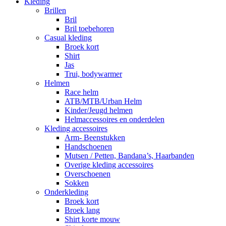
Kleding
Brillen
Bril
Bril toebehoren
Casual kleding
Broek kort
Shirt
Jas
Trui, bodywarmer
Helmen
Race helm
ATB/MTB/Urban Helm
Kinder/Jeugd helmen
Helmaccessoires en onderdelen
Kleding accessoires
Arm- Beenstukken
Handschoenen
Mutsen / Petten, Bandana’s, Haarbanden
Overige kleding accessoires
Overschoenen
Sokken
Onderkleding
Broek kort
Broek lang
Shirt korte mouw