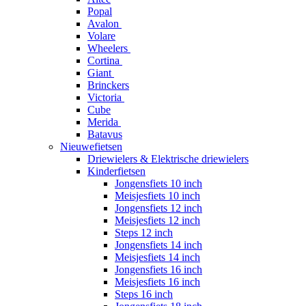
Popal
Avalon
Volare
Wheelers
Cortina
Giant
Brinckers
Victoria
Cube
Merida
Batavus
Nieuwefietsen
Driewielers & Elektrische driewielers
Kinderfietsen
Jongensfiets 10 inch
Meisjesfiets 10 inch
Jongensfiets 12 inch
Meisjesfiets 12 inch
Steps 12 inch
Jongensfiets 14 inch
Meisjesfiets 14 inch
Jongensfiets 16 inch
Meisjesfiets 16 inch
Steps 16 inch