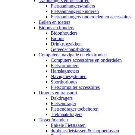
Aanhangers en fietskarren
Fietsaanhangers/trailers
Fietsaanhangers kinderen
Fietsaanhangers onderdelen en accessoires
Bellen en toeters
Bidons en houders
Bidonhouders
Bidons
Drinkrugzakken
Gereedschapsbidons
Computers, navigatie en elektronica
Computers accessoires en onderdelen
Fietscomputers
Hartslagmeters
Navigatiesystemen
Sporthorloges
Fietscomputer accessoires
Dragers en transport
Dakdragers
Fietsendrager
Fietsendrager toebehoren
Trekhaakdragers
Tassen/manden
Enkele Fietstassen
dubbele-fietstassen & shoppertassen