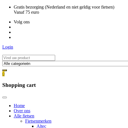
Ga
Gratis bezorging (Nederland en niet geldig voor fietsen)
naar
Vanaf 75 euro
de
Volg ons
inhoud
Login
0
Shopping cart
Home
Over ons
Alle fietsen
Fietsenmerken
Altec