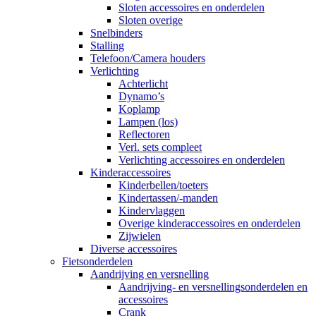
Sloten accessoires en onderdelen
Sloten overige
Snelbinders
Stalling
Telefoon/Camera houders
Verlichting
Achterlicht
Dynamo’s
Koplamp
Lampen (los)
Reflectoren
Verl. sets compleet
Verlichting accessoires en onderdelen
Kinderaccessoires
Kinderbellen/toeters
Kindertassen/-manden
Kindervlaggen
Overige kinderaccessoires en onderdelen
Zijwielen
Diverse accessoires
Fietsonderdelen
Aandrijving en versnelling
Aandrijving- en versnellingsonderdelen en
accessoires
Crank