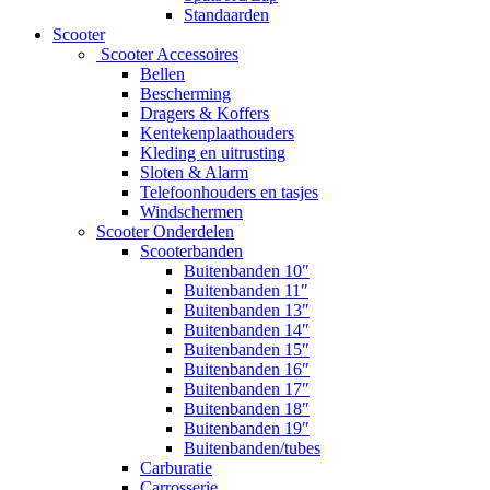
Standaarden
Scooter
Scooter Accessoires
Bellen
Bescherming
Dragers & Koffers
Kentekenplaathouders
Kleding en uitrusting
Sloten & Alarm
Telefoonhouders en tasjes
Windschermen
Scooter Onderdelen
Scooterbanden
Buitenbanden 10″
Buitenbanden 11″
Buitenbanden 13″
Buitenbanden 14″
Buitenbanden 15″
Buitenbanden 16″
Buitenbanden 17″
Buitenbanden 18″
Buitenbanden 19″
Buitenbanden/tubes
Carburatie
Carrosserie