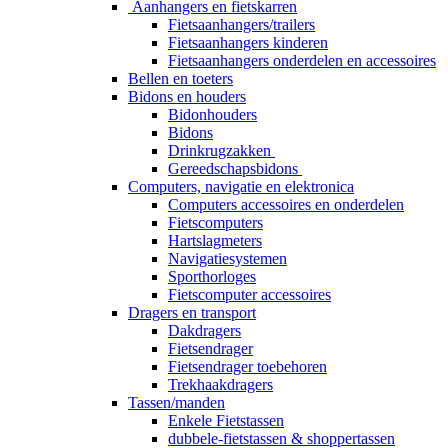
Aanhangers en fietskarren
Fietsaanhangers/trailers
Fietsaanhangers kinderen
Fietsaanhangers onderdelen en accessoires
Bellen en toeters
Bidons en houders
Bidonhouders
Bidons
Drinkrugzakken
Gereedschapsbidons
Computers, navigatie en elektronica
Computers accessoires en onderdelen
Fietscomputers
Hartslagmeters
Navigatiesystemen
Sporthorloges
Fietscomputer accessoires
Dragers en transport
Dakdragers
Fietsendrager
Fietsendrager toebehoren
Trekhaakdragers
Tassen/manden
Enkele Fietstassen
dubbele-fietstassen & shoppertassen