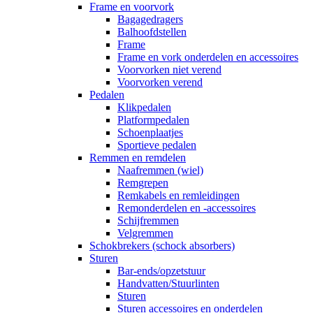
Frame en voorvork
Bagagedragers
Balhoofdstellen
Frame
Frame en vork onderdelen en accessoires
Voorvorken niet verend
Voorvorken verend
Pedalen
Klikpedalen
Platformpedalen
Schoenplaatjes
Sportieve pedalen
Remmen en remdelen
Naafremmen (wiel)
Remgrepen
Remkabels en remleidingen
Remonderdelen en -accessoires
Schijfremmen
Velgremmen
Schokbrekers (schock absorbers)
Sturen
Bar-ends/opzetstuur
Handvatten/Stuurlinten
Sturen
Sturen accessoires en onderdelen