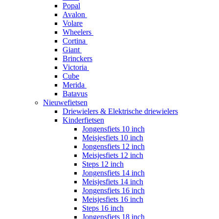
Popal
Avalon
Volare
Wheelers
Cortina
Giant
Brinckers
Victoria
Cube
Merida
Batavus
Nieuwefietsen
Driewielers & Elektrische driewielers
Kinderfietsen
Jongensfiets 10 inch
Meisjesfiets 10 inch
Jongensfiets 12 inch
Meisjesfiets 12 inch
Steps 12 inch
Jongensfiets 14 inch
Meisjesfiets 14 inch
Jongensfiets 16 inch
Meisjesfiets 16 inch
Steps 16 inch
Jongensfiets 18 inch