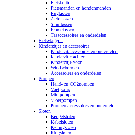
Fietskratten
Fietsmanden en hondenmanden
Rugtassen
Zadeltassen
Stuurtassen
Frametassen
Tasaccessoires en onderdelen
Fietsvlaggen
Kinderzitjes en accessoires
Kinderzitaccessoires en onderdelen
Kinderzitje achter
Kinderzitje voor
Windschermen
Accessoires en onderdelen
Pompen
Hand- en CO2pompen
Voetpomp
Minipompen
Vloerpompen
Pompen accessoires en onderdelen
Sloten
Beugelsloten
Kabelsloten
Kettingsloten
Ringsloten