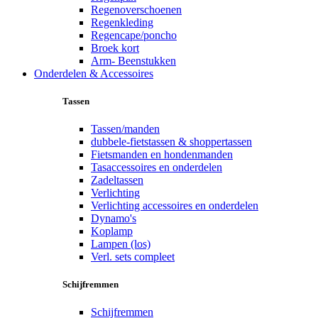
Regenoverschoenen
Regenkleding
Regencape/poncho
Broek kort
Arm- Beenstukken
Onderdelen & Accessoires
Tassen
Tassen/manden
dubbele-fietstassen & shoppertassen
Fietsmanden en hondenmanden
Tasaccessoires en onderdelen
Zadeltassen
Verlichting
Verlichting accessoires en onderdelen
Dynamo's
Koplamp
Lampen (los)
Verl. sets compleet
Schijfremmen
Schijfremmen