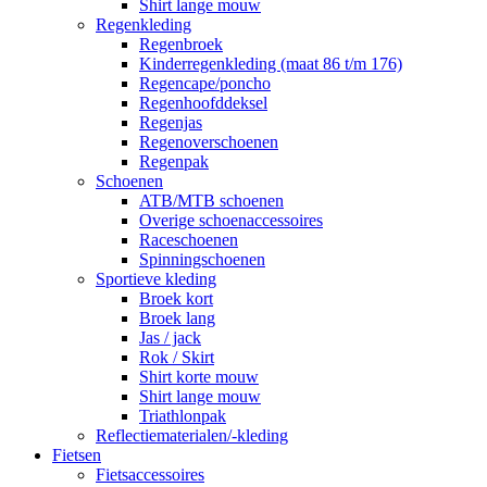
Shirt lange mouw
Regenkleding
Regenbroek
Kinderregenkleding (maat 86 t/m 176)
Regencape/poncho
Regenhoofddeksel
Regenjas
Regenoverschoenen
Regenpak
Schoenen
ATB/MTB schoenen
Overige schoenaccessoires
Raceschoenen
Spinningschoenen
Sportieve kleding
Broek kort
Broek lang
Jas / jack
Rok / Skirt
Shirt korte mouw
Shirt lange mouw
Triathlonpak
Reflectiematerialen/-kleding
Fietsen
Fietsaccessoires