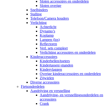
Sloten accessoires en onderdelen
Sloten overige
Snelbinders
Stalling
Telefoon/Camera houders
Verlichting
Achterlicht
Dynamo’s
Koplamp
Lampen (los)
Reflectoren
Verl. sets compleet
Verlichting accessoires en onderdelen
Kinderaccessoires
Kinderbellen/toeters
Kindertassen/-manden
Kindervlaggen
Overige kinderaccessoires en onderdelen
Zijwielen
Diverse accessoires
Fietsonderdelen
Aandrijving en versnelling
Aandrijving- en versnellingsonderdelen en
accessoires
Crank