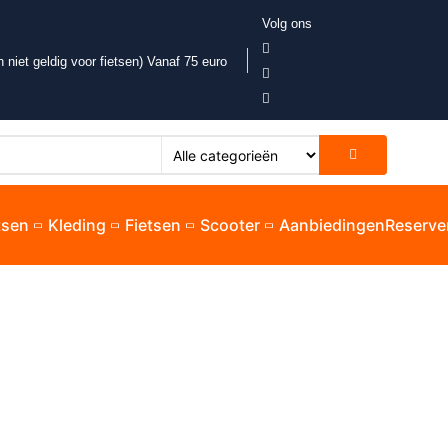
Volg ons
 niet geldig voor fietsen) Vanaf 75 euro
etsen
Kleding
Fietsen
Scooter
Aanbiedingen
Reserve