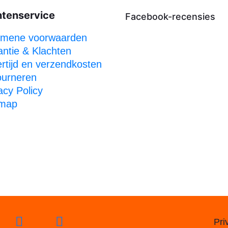
ntenservice
Facebook-recensies
emene voorwaarden
ntie & Klachten
rtijd en verzendkosten
ourneren
acy Policy
emap
Pri