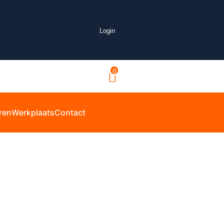
Login
0
ren
Werkplaats
Contact