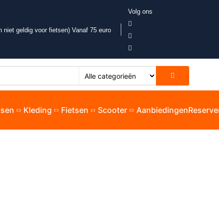
Volg ons
 niet geldig voor fietsen) Vanaf 75 euro
etsen
Kleding
Fietsen
Scooter
Aanbiedingen
Reserve