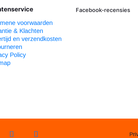
ntenservice
Facebook-recensies
emene voorwaarden
ntie & Klachten
rtijd en verzendkosten
ourneren
acy Policy
emap
Pri