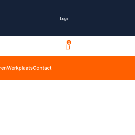
Login
0
ren
Werkplaats
Contact