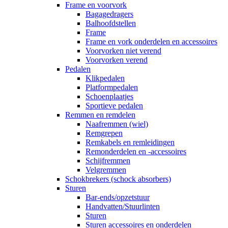
Frame en voorvork
Bagagedragers
Balhoofdstellen
Frame
Frame en vork onderdelen en accessoires
Voorvorken niet verend
Voorvorken verend
Pedalen
Klikpedalen
Platformpedalen
Schoenplaatjes
Sportieve pedalen
Remmen en remdelen
Naafremmen (wiel)
Remgrepen
Remkabels en remleidingen
Remonderdelen en -accessoires
Schijfremmen
Velgremmen
Schokbrekers (schock absorbers)
Sturen
Bar-ends/opzetstuur
Handvatten/Stuurlinten
Sturen
Sturen accessoires en onderdelen