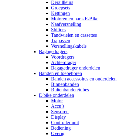
Deraillleurs
Groepsets
Kettingen
Motoren en parts E-Bike
Naafversnelling
Shifters
Tandwielen en cassettes
Trapassen
Versnellingskabels
Bagagedragers
Voordragers
Achterdrager
Bagagedrager onderdelen
Banden en toebehoren
Banden accessoires en onderdelen
Binnenbanden
Buitenbanden/tubes
E-bike onderdelen
Motor
Accu’s
Sensoren
Display
Controller unit
Bediening
Overig