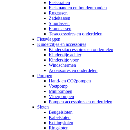
Fietskratten
Fietsmanden en hondenmanden
Rugtassen
Zadeltassen
Stuurtassen
Frametassen
Tasaccessoires en onderdelen
Fietsvlaggen
Kinderzitjes en accessoires
Kinderzitaccessoires en onderdelen
Kinderzitje achter
Kinderzitje voor
Windschermen
Accessoires en onderdelen
Pompen
Hand- en CO2pompen
Voetpomp
Minipompen
Vloerpompen
Pompen accessoires en onderdelen
Sloten
Beugelsloten
Kabelsloten
Kettingsloten
Ringsloten