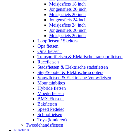
Meisjesfiets 18 inch
Jongensfiets 20 inch
Meisjesfiets 20 inch
Jongensfiets 24 inch
Meisjesfiets 24 inch
Jongensfiets 26 inch
Meisjesfiets 26 inch
Loopfietsen / Skelters
Opa fietsen
Oma fietsen
Transportfietsen & Elektrische transportfietsen
Racefietsen
Stadsfietsen & Elektrische stadsfietsen
Step/Scooter & Elektrische scooters
Vouwfietsen & Elektrische Vouwfietsen
Mountainbikes
Hybride fietsen
Moederfietsen
BMX Fietsen
Bakfietsen
Speed Pedelec
Schoolfietsen
Toys (kinderen)
Tweedehandsfietsen
Kleding