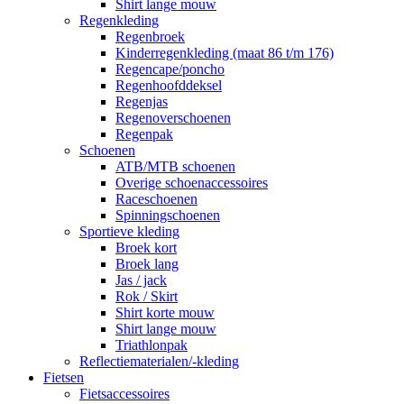
Shirt lange mouw
Regenkleding
Regenbroek
Kinderregenkleding (maat 86 t/m 176)
Regencape/poncho
Regenhoofddeksel
Regenjas
Regenoverschoenen
Regenpak
Schoenen
ATB/MTB schoenen
Overige schoenaccessoires
Raceschoenen
Spinningschoenen
Sportieve kleding
Broek kort
Broek lang
Jas / jack
Rok / Skirt
Shirt korte mouw
Shirt lange mouw
Triathlonpak
Reflectiematerialen/-kleding
Fietsen
Fietsaccessoires