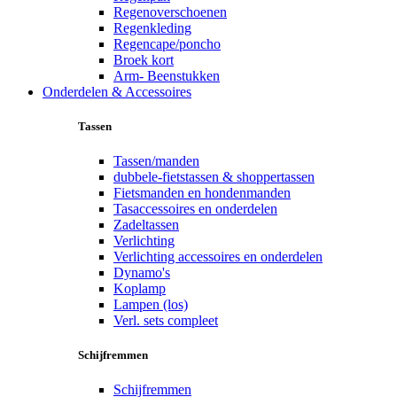
Regenoverschoenen
Regenkleding
Regencape/poncho
Broek kort
Arm- Beenstukken
Onderdelen & Accessoires
Tassen
Tassen/manden
dubbele-fietstassen & shoppertassen
Fietsmanden en hondenmanden
Tasaccessoires en onderdelen
Zadeltassen
Verlichting
Verlichting accessoires en onderdelen
Dynamo's
Koplamp
Lampen (los)
Verl. sets compleet
Schijfremmen
Schijfremmen