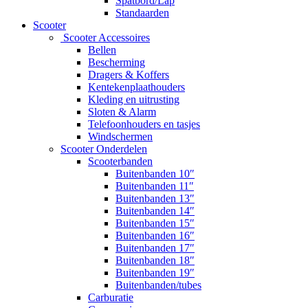
Spatbord/Lap
Standaarden
Scooter
Scooter Accessoires
Bellen
Bescherming
Dragers & Koffers
Kentekenplaathouders
Kleding en uitrusting
Sloten & Alarm
Telefoonhouders en tasjes
Windschermen
Scooter Onderdelen
Scooterbanden
Buitenbanden 10″
Buitenbanden 11″
Buitenbanden 13″
Buitenbanden 14″
Buitenbanden 15″
Buitenbanden 16″
Buitenbanden 17″
Buitenbanden 18″
Buitenbanden 19″
Buitenbanden/tubes
Carburatie