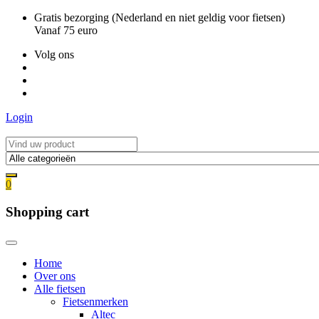
Ga
Gratis bezorging (Nederland en niet geldig voor fietsen)
naar
Vanaf 75 euro
de
Volg ons
inhoud
Login
0
Shopping cart
Home
Over ons
Alle fietsen
Fietsenmerken
Altec