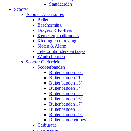
Standaarden
Scooter
Scooter Accessoires
Bellen
Bescherming
Dragers & Koffers
Kentekenplaathouders
Kleding en uitrusting
Sloten & Alarm
Telefoonhouders en tasjes
Windschermen
Scooter Onderdelen
Scooterbanden
Buitenbanden 10″
Buitenbanden 11″
Buitenbanden 13″
Buitenbanden 14″
Buitenbanden 15″
Buitenbanden 16″
Buitenbanden 17″
Buitenbanden 18″
Buitenbanden 19″
Buitenbanden/tubes
Carburatie
Carrosserie