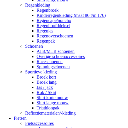
Regenkleding
Regenbroek
Kinderregenkleding (maat 86 t/m 176)
Regencape/poncho
Regenhoofddeksel
Regenjas
Regenoverschoenen
Regenpak
Schoenen
ATB/MTB schoenen
Overige schoenaccessoires
Raceschoenen
Spinningschoenen
Sportieve kleding
Broek kort
Broek lang
Jas / jack
Rok / Skirt
Shirt korte mouw
Shirt lange mouw
Triathlonpak
Reflectiematerialen/-kleding
Fietsen
Fietsaccessoires