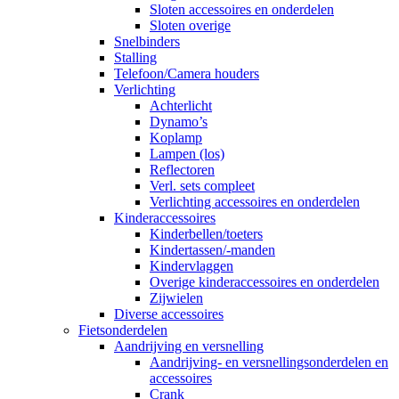
Sloten accessoires en onderdelen
Sloten overige
Snelbinders
Stalling
Telefoon/Camera houders
Verlichting
Achterlicht
Dynamo’s
Koplamp
Lampen (los)
Reflectoren
Verl. sets compleet
Verlichting accessoires en onderdelen
Kinderaccessoires
Kinderbellen/toeters
Kindertassen/-manden
Kindervlaggen
Overige kinderaccessoires en onderdelen
Zijwielen
Diverse accessoires
Fietsonderdelen
Aandrijving en versnelling
Aandrijving- en versnellingsonderdelen en
accessoires
Crank