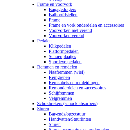
Frame en voorvork
Bagagedragers
Balhoofdstellen
Frame
Frame en vork onderdelen en accessoires
Voorvorken niet verend
Voorvorken verend
Pedalen
Klikpedalen
Platformpedalen
Schoenplaatjes
Sportieve pedalen
Remmen en remdelen
Naafremmen (wiel)
Remgrepen
Remkabels en remleidingen
Remonderdelen en -accessoires
Schijfremmen
Velgremmen
Schokbrekers (schock absorbers)
Sturen
Bar-ends/opzetstuur
Handvatten/Stuurlinten
Sturen
Sturen accessoires en onderdelen