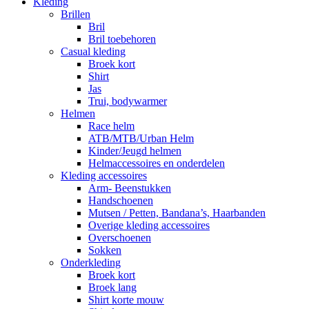
Kleding
Brillen
Bril
Bril toebehoren
Casual kleding
Broek kort
Shirt
Jas
Trui, bodywarmer
Helmen
Race helm
ATB/MTB/Urban Helm
Kinder/Jeugd helmen
Helmaccessoires en onderdelen
Kleding accessoires
Arm- Beenstukken
Handschoenen
Mutsen / Petten, Bandana’s, Haarbanden
Overige kleding accessoires
Overschoenen
Sokken
Onderkleding
Broek kort
Broek lang
Shirt korte mouw