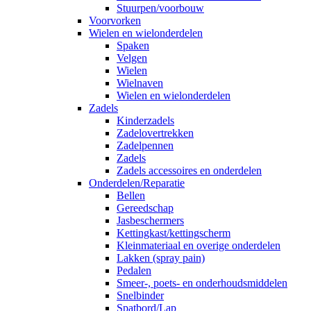
Stuurpen/voorbouw
Voorvorken
Wielen en wielonderdelen
Spaken
Velgen
Wielen
Wielnaven
Wielen en wielonderdelen
Zadels
Kinderzadels
Zadelovertrekken
Zadelpennen
Zadels
Zadels accessoires en onderdelen
Onderdelen/Reparatie
Bellen
Gereedschap
Jasbeschermers
Kettingkast/kettingscherm
Kleinmateriaal en overige onderdelen
Lakken (spray pain)
Pedalen
Smeer-, poets- en onderhoudsmiddelen
Snelbinder
Spatbord/Lap