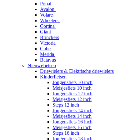
Popal
Avalon
Volare
Wheelers
Cortina
Giant
Brinckers
Victoria
Cube
Merida
Batavus
Nieuwefietsen
Driewielers & Elektrische driewielers
Kinderfietsen
Jongensfiets 10 inch
Meisjesfiets 10 inch
Jongensfiets 12 inch
Meisjesfiets 12 inch
Steps 12 inch
Jongensfiets 14 inch
Meisjesfiets 14 inch
Jongensfiets 16 inch
Meisjesfiets 16 inch
Steps 16 inch
Jongensfiets 18 inch