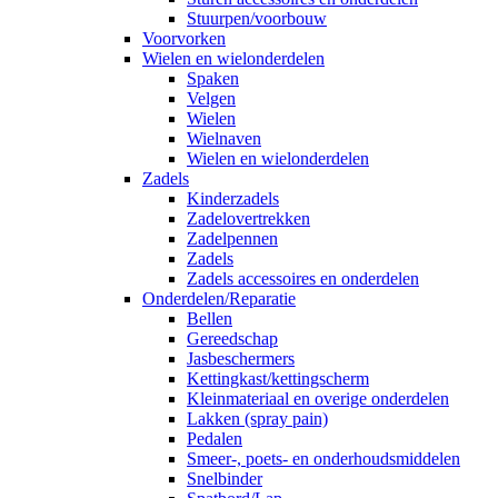
Stuurpen/voorbouw
Voorvorken
Wielen en wielonderdelen
Spaken
Velgen
Wielen
Wielnaven
Wielen en wielonderdelen
Zadels
Kinderzadels
Zadelovertrekken
Zadelpennen
Zadels
Zadels accessoires en onderdelen
Onderdelen/Reparatie
Bellen
Gereedschap
Jasbeschermers
Kettingkast/kettingscherm
Kleinmateriaal en overige onderdelen
Lakken (spray pain)
Pedalen
Smeer-, poets- en onderhoudsmiddelen
Snelbinder