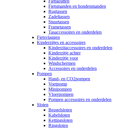
Fietskratten
Fietsmanden en hondenmanden
Rugtassen
Zadeltassen
Stuurtassen
Frametassen
Tasaccessoires en onderdelen
Fietsvlaggen
Kinderzitjes en accessoires
Kinderzitaccessoires en onderdelen
Kinderzitje achter
Kinderzitje voor
Windschermen
Accessoires en onderdelen
Pompen
Hand- en CO2pompen
Voetpomp
Minipompen
Vloerpompen
Pompen accessoires en onderdelen
Sloten
Beugelsloten
Kabelsloten
Kettingsloten
Ringsloten