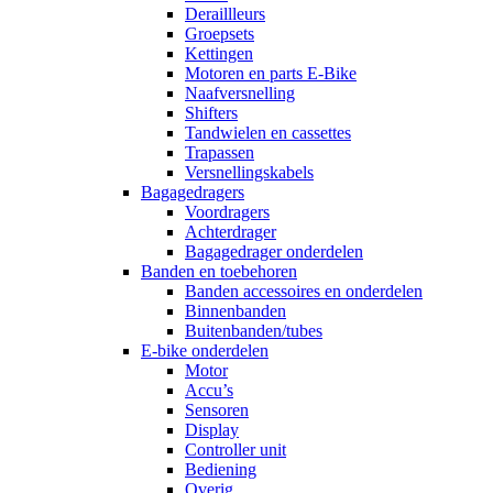
Deraillleurs
Groepsets
Kettingen
Motoren en parts E-Bike
Naafversnelling
Shifters
Tandwielen en cassettes
Trapassen
Versnellingskabels
Bagagedragers
Voordragers
Achterdrager
Bagagedrager onderdelen
Banden en toebehoren
Banden accessoires en onderdelen
Binnenbanden
Buitenbanden/tubes
E-bike onderdelen
Motor
Accu’s
Sensoren
Display
Controller unit
Bediening
Overig