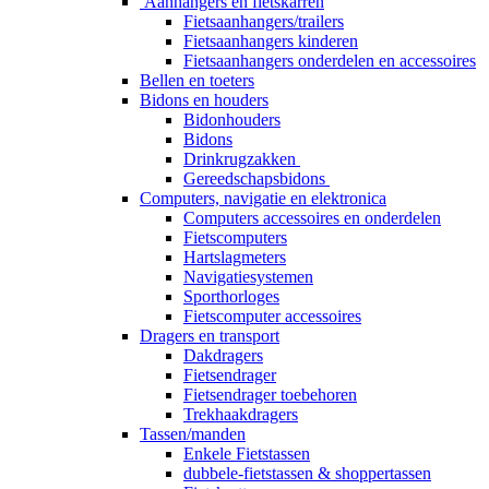
Aanhangers en fietskarren
Fietsaanhangers/trailers
Fietsaanhangers kinderen
Fietsaanhangers onderdelen en accessoires
Bellen en toeters
Bidons en houders
Bidonhouders
Bidons
Drinkrugzakken
Gereedschapsbidons
Computers, navigatie en elektronica
Computers accessoires en onderdelen
Fietscomputers
Hartslagmeters
Navigatiesystemen
Sporthorloges
Fietscomputer accessoires
Dragers en transport
Dakdragers
Fietsendrager
Fietsendrager toebehoren
Trekhaakdragers
Tassen/manden
Enkele Fietstassen
dubbele-fietstassen & shoppertassen