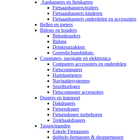
Aanhangers en fietskarren
Fietsaanhangers/trailers
Fietsaanhangers kinderen
Fietsaanhangers onderdelen en accessoires
Bellen en toeters
Bidons en houders
Bidonhouders
Bidons
Drinkrugzakken
Gereedschapsbidons
Computers, navigatie en elektronica
Computers accessoires en onderdelen
Fietscomputers
Hartslagmeters
Navigatiesystemen
Sporthorloges
Fietscomputer accessoires
Dragers en transport
Dakdragers
Fietsendrager
Fietsendrager toebehoren
Trekhaakdragers
Tassen/manden
Enkele Fietstassen
dubbele-fietstassen & shoppertassen