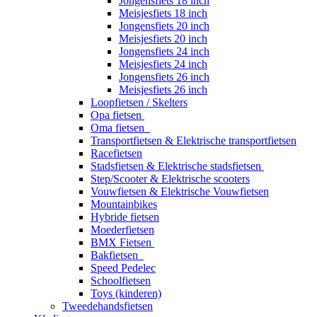
Jongensfiets 18 inch
Meisjesfiets 18 inch
Jongensfiets 20 inch
Meisjesfiets 20 inch
Jongensfiets 24 inch
Meisjesfiets 24 inch
Jongensfiets 26 inch
Meisjesfiets 26 inch
Loopfietsen / Skelters
Opa fietsen
Oma fietsen
Transportfietsen & Elektrische transportfietsen
Racefietsen
Stadsfietsen & Elektrische stadsfietsen
Step/Scooter & Elektrische scooters
Vouwfietsen & Elektrische Vouwfietsen
Mountainbikes
Hybride fietsen
Moederfietsen
BMX Fietsen
Bakfietsen
Speed Pedelec
Schoolfietsen
Toys (kinderen)
Tweedehandsfietsen