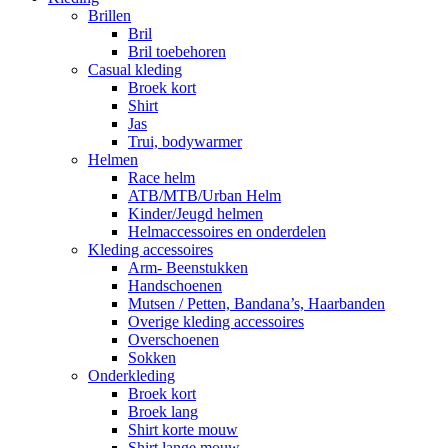
Brillen
Bril
Bril toebehoren
Casual kleding
Broek kort
Shirt
Jas
Trui, bodywarmer
Helmen
Race helm
ATB/MTB/Urban Helm
Kinder/Jeugd helmen
Helmaccessoires en onderdelen
Kleding accessoires
Arm- Beenstukken
Handschoenen
Mutsen / Petten, Bandana’s, Haarbanden
Overige kleding accessoires
Overschoenen
Sokken
Onderkleding
Broek kort
Broek lang
Shirt korte mouw
Shirt lange mouw