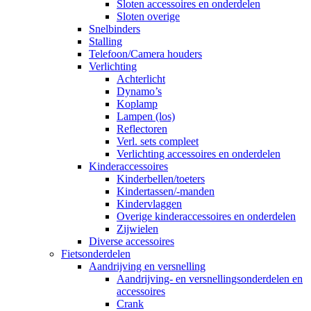
Sloten accessoires en onderdelen
Sloten overige
Snelbinders
Stalling
Telefoon/Camera houders
Verlichting
Achterlicht
Dynamo’s
Koplamp
Lampen (los)
Reflectoren
Verl. sets compleet
Verlichting accessoires en onderdelen
Kinderaccessoires
Kinderbellen/toeters
Kindertassen/-manden
Kindervlaggen
Overige kinderaccessoires en onderdelen
Zijwielen
Diverse accessoires
Fietsonderdelen
Aandrijving en versnelling
Aandrijving- en versnellingsonderdelen en
accessoires
Crank