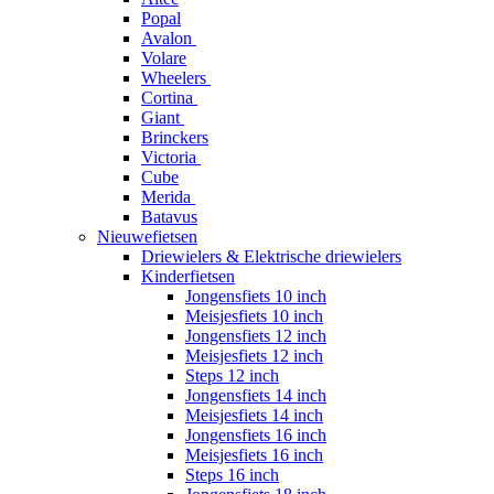
Popal
Avalon
Volare
Wheelers
Cortina
Giant
Brinckers
Victoria
Cube
Merida
Batavus
Nieuwefietsen
Driewielers & Elektrische driewielers
Kinderfietsen
Jongensfiets 10 inch
Meisjesfiets 10 inch
Jongensfiets 12 inch
Meisjesfiets 12 inch
Steps 12 inch
Jongensfiets 14 inch
Meisjesfiets 14 inch
Jongensfiets 16 inch
Meisjesfiets 16 inch
Steps 16 inch