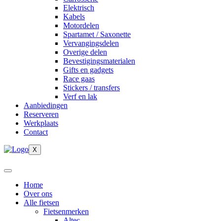
Elektrisch
Kabels
Motordelen
Spartamet / Saxonette
Vervangingsdelen
Overige delen
Bevestigingsmaterialen
Gifts en gadgets
Race gaas
Stickers / transfers
Verf en lak
Aanbiedingen
Reserveren
Werkplaats
Contact
X
Home
Over ons
Alle fietsen
Fietsenmerken
Altec