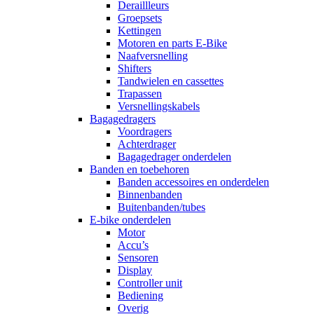
Deraillleurs
Groepsets
Kettingen
Motoren en parts E-Bike
Naafversnelling
Shifters
Tandwielen en cassettes
Trapassen
Versnellingskabels
Bagagedragers
Voordragers
Achterdrager
Bagagedrager onderdelen
Banden en toebehoren
Banden accessoires en onderdelen
Binnenbanden
Buitenbanden/tubes
E-bike onderdelen
Motor
Accu’s
Sensoren
Display
Controller unit
Bediening
Overig