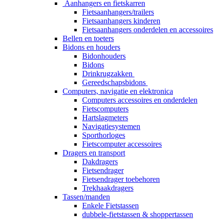
Aanhangers en fietskarren
Fietsaanhangers/trailers
Fietsaanhangers kinderen
Fietsaanhangers onderdelen en accessoires
Bellen en toeters
Bidons en houders
Bidonhouders
Bidons
Drinkrugzakken
Gereedschapsbidons
Computers, navigatie en elektronica
Computers accessoires en onderdelen
Fietscomputers
Hartslagmeters
Navigatiesystemen
Sporthorloges
Fietscomputer accessoires
Dragers en transport
Dakdragers
Fietsendrager
Fietsendrager toebehoren
Trekhaakdragers
Tassen/manden
Enkele Fietstassen
dubbele-fietstassen & shoppertassen