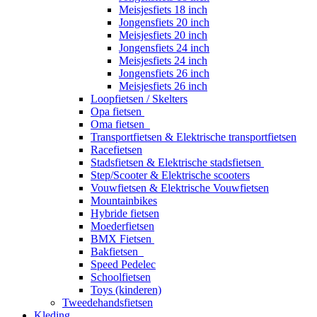
Meisjesfiets 18 inch
Jongensfiets 20 inch
Meisjesfiets 20 inch
Jongensfiets 24 inch
Meisjesfiets 24 inch
Jongensfiets 26 inch
Meisjesfiets 26 inch
Loopfietsen / Skelters
Opa fietsen
Oma fietsen
Transportfietsen & Elektrische transportfietsen
Racefietsen
Stadsfietsen & Elektrische stadsfietsen
Step/Scooter & Elektrische scooters
Vouwfietsen & Elektrische Vouwfietsen
Mountainbikes
Hybride fietsen
Moederfietsen
BMX Fietsen
Bakfietsen
Speed Pedelec
Schoolfietsen
Toys (kinderen)
Tweedehandsfietsen
Kleding