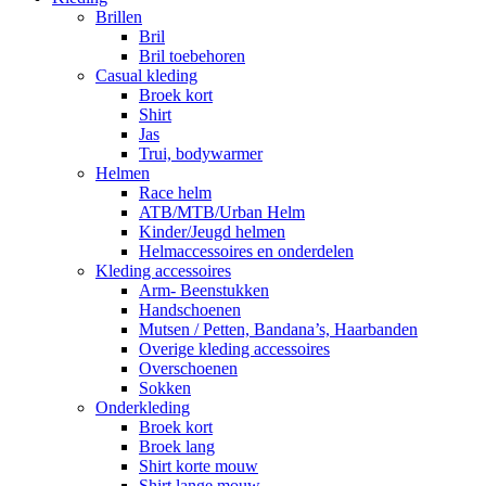
Brillen
Bril
Bril toebehoren
Casual kleding
Broek kort
Shirt
Jas
Trui, bodywarmer
Helmen
Race helm
ATB/MTB/Urban Helm
Kinder/Jeugd helmen
Helmaccessoires en onderdelen
Kleding accessoires
Arm- Beenstukken
Handschoenen
Mutsen / Petten, Bandana’s, Haarbanden
Overige kleding accessoires
Overschoenen
Sokken
Onderkleding
Broek kort
Broek lang
Shirt korte mouw
Shirt lange mouw