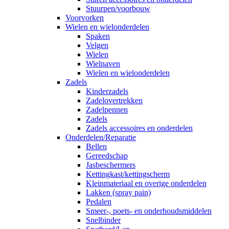
Stuurpen/voorbouw
Voorvorken
Wielen en wielonderdelen
Spaken
Velgen
Wielen
Wielnaven
Wielen en wielonderdelen
Zadels
Kinderzadels
Zadelovertrekken
Zadelpennen
Zadels
Zadels accessoires en onderdelen
Onderdelen/Reparatie
Bellen
Gereedschap
Jasbeschermers
Kettingkast/kettingscherm
Kleinmateriaal en overige onderdelen
Lakken (spray pain)
Pedalen
Smeer-, poets- en onderhoudsmiddelen
Snelbinder