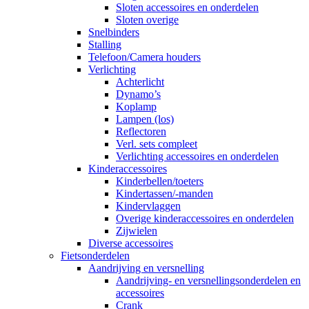
Sloten accessoires en onderdelen
Sloten overige
Snelbinders
Stalling
Telefoon/Camera houders
Verlichting
Achterlicht
Dynamo’s
Koplamp
Lampen (los)
Reflectoren
Verl. sets compleet
Verlichting accessoires en onderdelen
Kinderaccessoires
Kinderbellen/toeters
Kindertassen/-manden
Kindervlaggen
Overige kinderaccessoires en onderdelen
Zijwielen
Diverse accessoires
Fietsonderdelen
Aandrijving en versnelling
Aandrijving- en versnellingsonderdelen en
accessoires
Crank