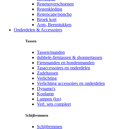
Regenoverschoenen
Regenkleding
Regencape/poncho
Broek kort
Arm- Beenstukken
Onderdelen & Accessoires
Tassen
Tassen/manden
dubbele-fietstassen & shoppertassen
Fietsmanden en hondenmanden
Tasaccessoires en onderdelen
Zadeltassen
Verlichting
Verlichting accessoires en onderdelen
Dynamo's
Koplamp
Lampen (los)
Verl. sets compleet
Schijfremmen
Schijfremmen