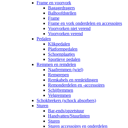
Frame en voorvork
Bagagedragers
Balhoofdstellen
Frame
Frame en vork onderdelen en accessoires
Voorvorken niet verend
Voorvorken verend
Pedalen
Klikpedalen
Platformpedalen
Schoenplaatjes
Sportieve pedalen
Remmen en remdelen
Naafremmen (wiel)
Remgrepen
Remkabels en remleidingen
Remonderdelen en -accessoires
Schijfremmen
Velgremmen
Schokbrekers (schock absorbers)
Sturen
Bar-ends/opzetstuur
Handvatten/Stuurlinten
Sturen
Sturen accessoires en onderdelen