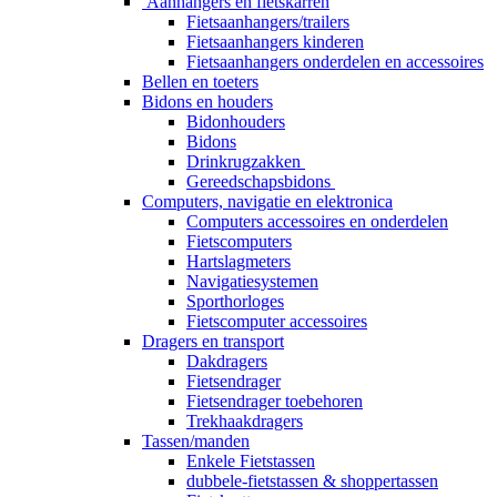
Aanhangers en fietskarren
Fietsaanhangers/trailers
Fietsaanhangers kinderen
Fietsaanhangers onderdelen en accessoires
Bellen en toeters
Bidons en houders
Bidonhouders
Bidons
Drinkrugzakken
Gereedschapsbidons
Computers, navigatie en elektronica
Computers accessoires en onderdelen
Fietscomputers
Hartslagmeters
Navigatiesystemen
Sporthorloges
Fietscomputer accessoires
Dragers en transport
Dakdragers
Fietsendrager
Fietsendrager toebehoren
Trekhaakdragers
Tassen/manden
Enkele Fietstassen
dubbele-fietstassen & shoppertassen