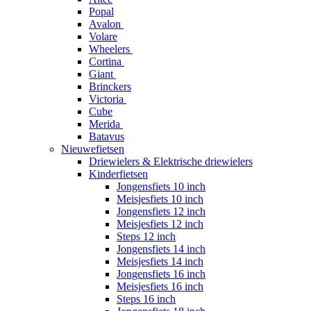
Popal
Avalon
Volare
Wheelers
Cortina
Giant
Brinckers
Victoria
Cube
Merida
Batavus
Nieuwefietsen
Driewielers & Elektrische driewielers
Kinderfietsen
Jongensfiets 10 inch
Meisjesfiets 10 inch
Jongensfiets 12 inch
Meisjesfiets 12 inch
Steps 12 inch
Jongensfiets 14 inch
Meisjesfiets 14 inch
Jongensfiets 16 inch
Meisjesfiets 16 inch
Steps 16 inch