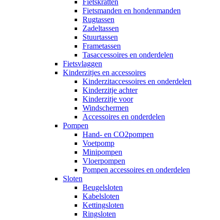
Fietskratten
Fietsmanden en hondenmanden
Rugtassen
Zadeltassen
Stuurtassen
Frametassen
Tasaccessoires en onderdelen
Fietsvlaggen
Kinderzitjes en accessoires
Kinderzitaccessoires en onderdelen
Kinderzitje achter
Kinderzitje voor
Windschermen
Accessoires en onderdelen
Pompen
Hand- en CO2pompen
Voetpomp
Minipompen
Vloerpompen
Pompen accessoires en onderdelen
Sloten
Beugelsloten
Kabelsloten
Kettingsloten
Ringsloten