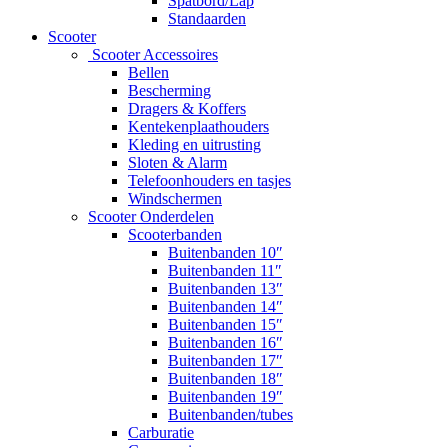
Spatbord/Lap
Standaarden
Scooter
Scooter Accessoires
Bellen
Bescherming
Dragers & Koffers
Kentekenplaathouders
Kleding en uitrusting
Sloten & Alarm
Telefoonhouders en tasjes
Windschermen
Scooter Onderdelen
Scooterbanden
Buitenbanden 10″
Buitenbanden 11″
Buitenbanden 13″
Buitenbanden 14″
Buitenbanden 15″
Buitenbanden 16″
Buitenbanden 17″
Buitenbanden 18″
Buitenbanden 19″
Buitenbanden/tubes
Carburatie