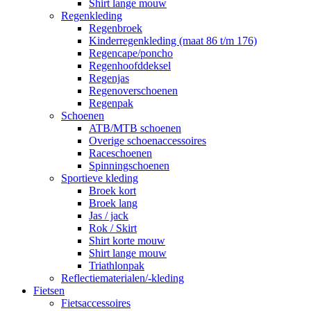
Shirt lange mouw
Regenkleding
Regenbroek
Kinderregenkleding (maat 86 t/m 176)
Regencape/poncho
Regenhoofddeksel
Regenjas
Regenoverschoenen
Regenpak
Schoenen
ATB/MTB schoenen
Overige schoenaccessoires
Raceschoenen
Spinningschoenen
Sportieve kleding
Broek kort
Broek lang
Jas / jack
Rok / Skirt
Shirt korte mouw
Shirt lange mouw
Triathlonpak
Reflectiematerialen/-kleding
Fietsen
Fietsaccessoires