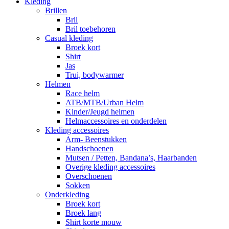
Kleding
Brillen
Bril
Bril toebehoren
Casual kleding
Broek kort
Shirt
Jas
Trui, bodywarmer
Helmen
Race helm
ATB/MTB/Urban Helm
Kinder/Jeugd helmen
Helmaccessoires en onderdelen
Kleding accessoires
Arm- Beenstukken
Handschoenen
Mutsen / Petten, Bandana’s, Haarbanden
Overige kleding accessoires
Overschoenen
Sokken
Onderkleding
Broek kort
Broek lang
Shirt korte mouw