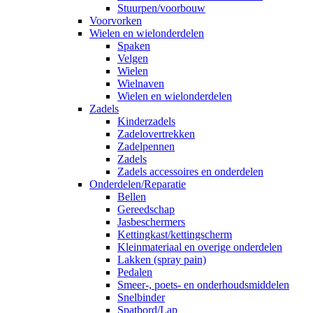
Stuurpen/voorbouw
Voorvorken
Wielen en wielonderdelen
Spaken
Velgen
Wielen
Wielnaven
Wielen en wielonderdelen
Zadels
Kinderzadels
Zadelovertrekken
Zadelpennen
Zadels
Zadels accessoires en onderdelen
Onderdelen/Reparatie
Bellen
Gereedschap
Jasbeschermers
Kettingkast/kettingscherm
Kleinmateriaal en overige onderdelen
Lakken (spray pain)
Pedalen
Smeer-, poets- en onderhoudsmiddelen
Snelbinder
Spatbord/Lap