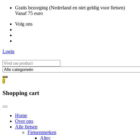
Ga
Gratis bezorging (Nederland en niet geldig voor fietsen)
naar
Vanaf 75 euro
de
Volg ons
inhoud
Login
0
Shopping cart
Home
Over ons
Alle fietsen
Fietsenmerken
Altec