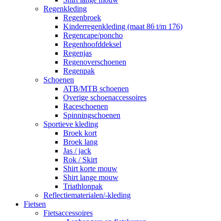
Regenkleding
Regenbroek
Kinderregenkleding (maat 86 t/m 176)
Regencape/poncho
Regenhoofddeksel
Regenjas
Regenoverschoenen
Regenpak
Schoenen
ATB/MTB schoenen
Overige schoenaccessoires
Raceschoenen
Spinningschoenen
Sportieve kleding
Broek kort
Broek lang
Jas / jack
Rok / Skirt
Shirt korte mouw
Shirt lange mouw
Triathlonpak
Reflectiematerialen/-kleding
Fietsen
Fietsaccessoires