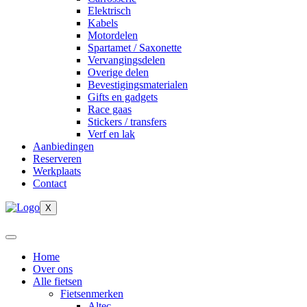
Elektrisch
Kabels
Motordelen
Spartamet / Saxonette
Vervangingsdelen
Overige delen
Bevestigingsmaterialen
Gifts en gadgets
Race gaas
Stickers / transfers
Verf en lak
Aanbiedingen
Reserveren
Werkplaats
Contact
X
Home
Over ons
Alle fietsen
Fietsenmerken
Altec