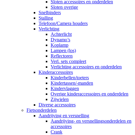
Sloten accessoires en onderdelen
Sloten overige
Snelbinders
Stalling
Telefoon/Camera houders
Verlichting
Achterlicht
Dynamo’s
Koplamp
Lampen (los)
Reflectoren
Verl. sets compleet
Verlichting accessoires en onderdelen
Kinderaccessoires
Kinderbellen/toeters
Kindertassen/-manden
Kindervlaggen
Overige kinderaccessoires en onderdelen
Zijwielen
Diverse accessoires
Fietsonderdelen
Aandrijving en versnelling
Aandrijving- en versnellingsonderdelen en
accessoires
Crank