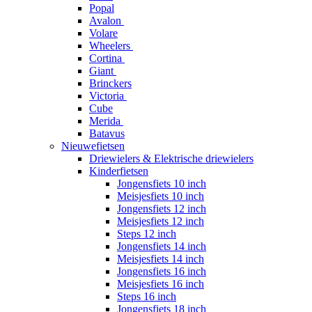
Popal
Avalon
Volare
Wheelers
Cortina
Giant
Brinckers
Victoria
Cube
Merida
Batavus
Nieuwefietsen
Driewielers & Elektrische driewielers
Kinderfietsen
Jongensfiets 10 inch
Meisjesfiets 10 inch
Jongensfiets 12 inch
Meisjesfiets 12 inch
Steps 12 inch
Jongensfiets 14 inch
Meisjesfiets 14 inch
Jongensfiets 16 inch
Meisjesfiets 16 inch
Steps 16 inch
Jongensfiets 18 inch