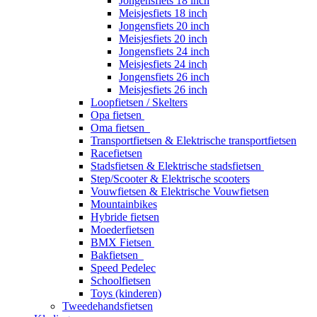
Jongensfiets 18 inch
Meisjesfiets 18 inch
Jongensfiets 20 inch
Meisjesfiets 20 inch
Jongensfiets 24 inch
Meisjesfiets 24 inch
Jongensfiets 26 inch
Meisjesfiets 26 inch
Loopfietsen / Skelters
Opa fietsen
Oma fietsen
Transportfietsen & Elektrische transportfietsen
Racefietsen
Stadsfietsen & Elektrische stadsfietsen
Step/Scooter & Elektrische scooters
Vouwfietsen & Elektrische Vouwfietsen
Mountainbikes
Hybride fietsen
Moederfietsen
BMX Fietsen
Bakfietsen
Speed Pedelec
Schoolfietsen
Toys (kinderen)
Tweedehandsfietsen