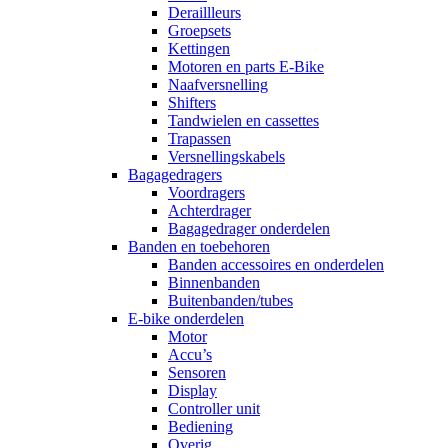
Deraillleurs
Groepsets
Kettingen
Motoren en parts E-Bike
Naafversnelling
Shifters
Tandwielen en cassettes
Trapassen
Versnellingskabels
Bagagedragers
Voordragers
Achterdrager
Bagagedrager onderdelen
Banden en toebehoren
Banden accessoires en onderdelen
Binnenbanden
Buitenbanden/tubes
E-bike onderdelen
Motor
Accu’s
Sensoren
Display
Controller unit
Bediening
Overig