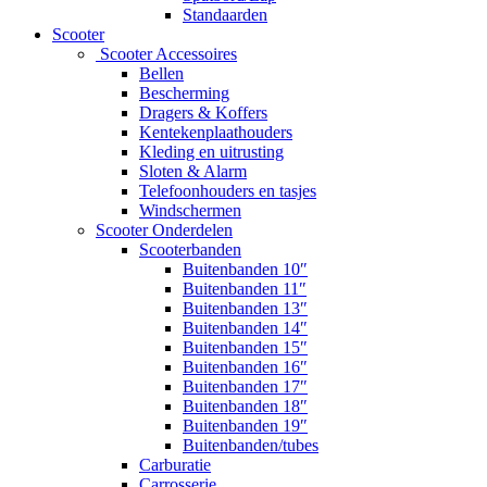
Standaarden
Scooter
Scooter Accessoires
Bellen
Bescherming
Dragers & Koffers
Kentekenplaathouders
Kleding en uitrusting
Sloten & Alarm
Telefoonhouders en tasjes
Windschermen
Scooter Onderdelen
Scooterbanden
Buitenbanden 10″
Buitenbanden 11″
Buitenbanden 13″
Buitenbanden 14″
Buitenbanden 15″
Buitenbanden 16″
Buitenbanden 17″
Buitenbanden 18″
Buitenbanden 19″
Buitenbanden/tubes
Carburatie
Carrosserie