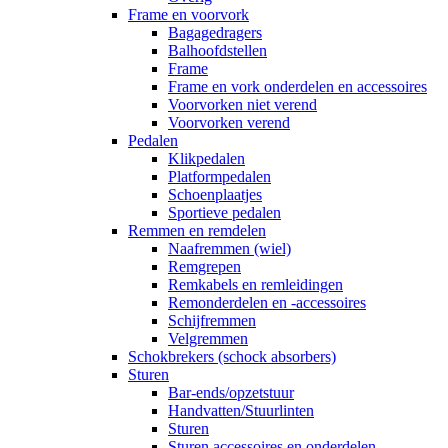
Frame en voorvork
Bagagedragers
Balhoofdstellen
Frame
Frame en vork onderdelen en accessoires
Voorvorken niet verend
Voorvorken verend
Pedalen
Klikpedalen
Platformpedalen
Schoenplaatjes
Sportieve pedalen
Remmen en remdelen
Naafremmen (wiel)
Remgrepen
Remkabels en remleidingen
Remonderdelen en -accessoires
Schijfremmen
Velgremmen
Schokbrekers (schock absorbers)
Sturen
Bar-ends/opzetstuur
Handvatten/Stuurlinten
Sturen
Sturen accessoires en onderdelen