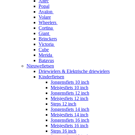
Altec
Popal
Avalon
Volare
Wheelers
Cortina
Giant
Brinckers
Victoria
Cube
Merida
Batavus
Nieuwefietsen
Driewielers & Elektrische driewielers
Kinderfietsen
Jongensfiets 10 inch
Meisjesfiets 10 inch
Jongensfiets 12 inch
Meisjesfiets 12 inch
Steps 12 inch
Jongensfiets 14 inch
Meisjesfiets 14 inch
Jongensfiets 16 inch
Meisjesfiets 16 inch
Steps 16 inch