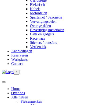
Carrosserie
Elektrisch
Kabels
Motordelen
Spartamet / Saxonette
Vervangingsdelen
Overige delen
Bevestigingsmaterialen
Gifts en gadgets
Race gaas
Stickers / transfers
Verf en lak
Aanbiedingen
Reserveren
Werkplaats
Contact
X
Home
Over ons
Alle fietsen
Fietsenmerken