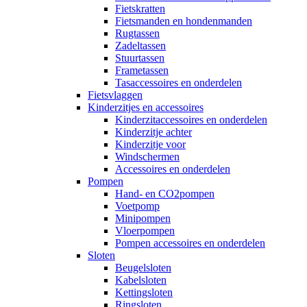
Fietskratten
Fietsmanden en hondenmanden
Rugtassen
Zadeltassen
Stuurtassen
Frametassen
Tasaccessoires en onderdelen
Fietsvlaggen
Kinderzitjes en accessoires
Kinderzitaccessoires en onderdelen
Kinderzitje achter
Kinderzitje voor
Windschermen
Accessoires en onderdelen
Pompen
Hand- en CO2pompen
Voetpomp
Minipompen
Vloerpompen
Pompen accessoires en onderdelen
Sloten
Beugelsloten
Kabelsloten
Kettingsloten
Ringsloten