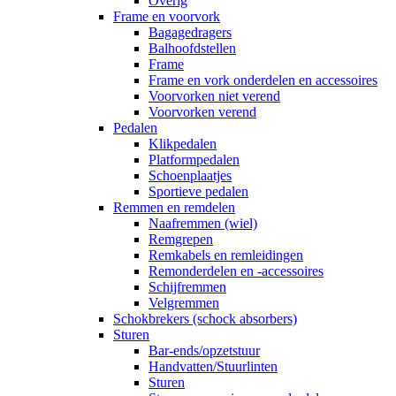
Overig
Frame en voorvork
Bagagedragers
Balhoofdstellen
Frame
Frame en vork onderdelen en accessoires
Voorvorken niet verend
Voorvorken verend
Pedalen
Klikpedalen
Platformpedalen
Schoenplaatjes
Sportieve pedalen
Remmen en remdelen
Naafremmen (wiel)
Remgrepen
Remkabels en remleidingen
Remonderdelen en -accessoires
Schijfremmen
Velgremmen
Schokbrekers (schock absorbers)
Sturen
Bar-ends/opzetstuur
Handvatten/Stuurlinten
Sturen