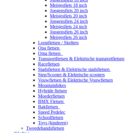
Meisjesfiets 18 inch
Jongensfiets 20 inch
Meisjesfiets 20 inch
Jongensfiets 24 inch
Meisjesfiets 24 inch
Jongensfiets 26 inch
Meisjesfiets 26 inch
Loopfietsen / Skelters
Opa fietsen
Oma fietsen
Transportfietsen & Elektrische transportfietsen
Racefietsen
Stadsfietsen & Elektrische stadsfietsen
Step/Scooter & Elektrische scooters
Vouwfietsen & Elektrische Vouwfietsen
Mountainbikes
Hybride fietsen
Moederfietsen
BMX Fietsen
Bakfietsen
Speed Pedelec
Schoolfietsen
Toys (kinderen)
Tweedehandsfietsen