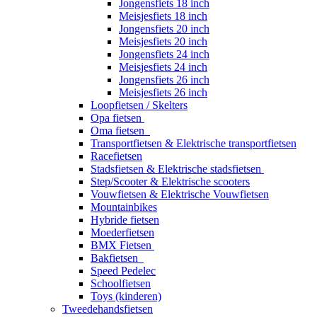
Jongensfiets 18 inch
Meisjesfiets 18 inch
Jongensfiets 20 inch
Meisjesfiets 20 inch
Jongensfiets 24 inch
Meisjesfiets 24 inch
Jongensfiets 26 inch
Meisjesfiets 26 inch
Loopfietsen / Skelters
Opa fietsen
Oma fietsen
Transportfietsen & Elektrische transportfietsen
Racefietsen
Stadsfietsen & Elektrische stadsfietsen
Step/Scooter & Elektrische scooters
Vouwfietsen & Elektrische Vouwfietsen
Mountainbikes
Hybride fietsen
Moederfietsen
BMX Fietsen
Bakfietsen
Speed Pedelec
Schoolfietsen
Toys (kinderen)
Tweedehandsfietsen