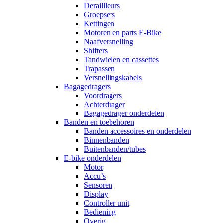
Deraillleurs
Groepsets
Kettingen
Motoren en parts E-Bike
Naafversnelling
Shifters
Tandwielen en cassettes
Trapassen
Versnellingskabels
Bagagedragers
Voordragers
Achterdrager
Bagagedrager onderdelen
Banden en toebehoren
Banden accessoires en onderdelen
Binnenbanden
Buitenbanden/tubes
E-bike onderdelen
Motor
Accu’s
Sensoren
Display
Controller unit
Bediening
Overig