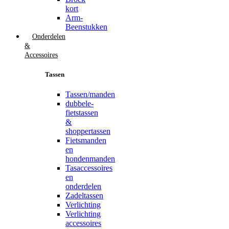
kort
Arm-
Beenstukken
Onderdelen
&
Accessoires
Tassen
Tassen/manden
dubbele-
fietstassen
&
shoppertassen
Fietsmanden
en
hondenmanden
Tasaccessoires
en
onderdelen
Zadeltassen
Verlichting
Verlichting
accessoires