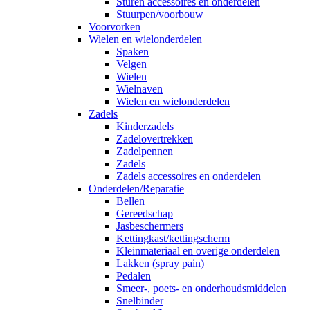
Sturen accessoires en onderdelen
Stuurpen/voorbouw
Voorvorken
Wielen en wielonderdelen
Spaken
Velgen
Wielen
Wielnaven
Wielen en wielonderdelen
Zadels
Kinderzadels
Zadelovertrekken
Zadelpennen
Zadels
Zadels accessoires en onderdelen
Onderdelen/Reparatie
Bellen
Gereedschap
Jasbeschermers
Kettingkast/kettingscherm
Kleinmateriaal en overige onderdelen
Lakken (spray pain)
Pedalen
Smeer-, poets- en onderhoudsmiddelen
Snelbinder