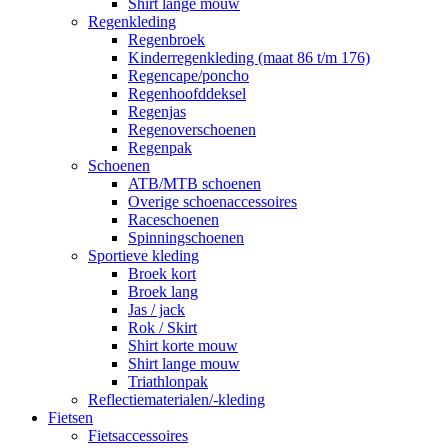
Shirt lange mouw
Regenkleding
Regenbroek
Kinderregenkleding (maat 86 t/m 176)
Regencape/poncho
Regenhoofddeksel
Regenjas
Regenoverschoenen
Regenpak
Schoenen
ATB/MTB schoenen
Overige schoenaccessoires
Raceschoenen
Spinningschoenen
Sportieve kleding
Broek kort
Broek lang
Jas / jack
Rok / Skirt
Shirt korte mouw
Shirt lange mouw
Triathlonpak
Reflectiematerialen/-kleding
Fietsen
Fietsaccessoires