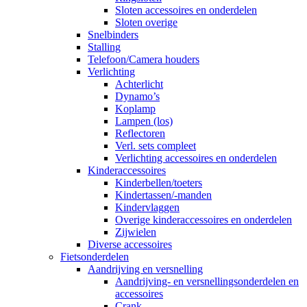
Sloten accessoires en onderdelen
Sloten overige
Snelbinders
Stalling
Telefoon/Camera houders
Verlichting
Achterlicht
Dynamo’s
Koplamp
Lampen (los)
Reflectoren
Verl. sets compleet
Verlichting accessoires en onderdelen
Kinderaccessoires
Kinderbellen/toeters
Kindertassen/-manden
Kindervlaggen
Overige kinderaccessoires en onderdelen
Zijwielen
Diverse accessoires
Fietsonderdelen
Aandrijving en versnelling
Aandrijving- en versnellingsonderdelen en
accessoires
Crank