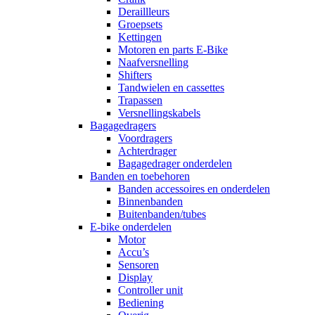
Deraillleurs
Groepsets
Kettingen
Motoren en parts E-Bike
Naafversnelling
Shifters
Tandwielen en cassettes
Trapassen
Versnellingskabels
Bagagedragers
Voordragers
Achterdrager
Bagagedrager onderdelen
Banden en toebehoren
Banden accessoires en onderdelen
Binnenbanden
Buitenbanden/tubes
E-bike onderdelen
Motor
Accu’s
Sensoren
Display
Controller unit
Bediening