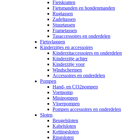
Fietskratten
Fietsmanden en hondenmanden
Rugtassen
Zadeltassen
Stuurtassen
Frametassen
Tasaccessoires en onderdelen
Fietsvlaggen
Kinderzitjes en accessoires
Kinderzitaccessoires en onderdelen
Kinderzitje achter
Kinderzitje voor
Windschermen
Accessoires en onderdelen
Pompen
Hand- en CO2pompen
Voetpomp
Minipompen
Vloerpompen
Pompen accessoires en onderdelen
Sloten
Beugelsloten
Kabelsloten
Kettingsloten
Ringsloten