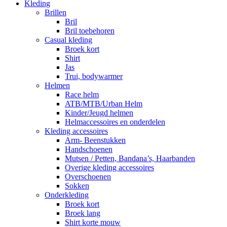
Kleding
Brillen
Bril
Bril toebehoren
Casual kleding
Broek kort
Shirt
Jas
Trui, bodywarmer
Helmen
Race helm
ATB/MTB/Urban Helm
Kinder/Jeugd helmen
Helmaccessoires en onderdelen
Kleding accessoires
Arm- Beenstukken
Handschoenen
Mutsen / Petten, Bandana’s, Haarbanden
Overige kleding accessoires
Overschoenen
Sokken
Onderkleding
Broek kort
Broek lang
Shirt korte mouw