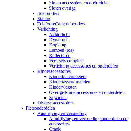
Sloten accessoires en onderdelen
Sloten overige
Snelbinders
Stalling
Telefoon/Camera houders
Verlichting
Achterlicht
Dynamo’s
Koplamp
Lampen (los)
Reflectoren
Verl. sets compleet
Verlichting accessoires en onderdelen
Kinderaccessoires
Kinderbellen/toeters
Kindertassen/-manden
Kindervlaggen
Overige kinderaccessoires en onderdelen
Zijwielen
Diverse accessoires
Fietsonderdelen
Aandrijving en versnelling
Aandrijving- en versnellingsonderdelen en
accessoires
Crank