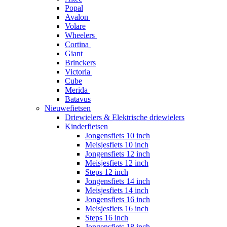
Popal
Avalon
Volare
Wheelers
Cortina
Giant
Brinckers
Victoria
Cube
Merida
Batavus
Nieuwefietsen
Driewielers & Elektrische driewielers
Kinderfietsen
Jongensfiets 10 inch
Meisjesfiets 10 inch
Jongensfiets 12 inch
Meisjesfiets 12 inch
Steps 12 inch
Jongensfiets 14 inch
Meisjesfiets 14 inch
Jongensfiets 16 inch
Meisjesfiets 16 inch
Steps 16 inch
Jongensfiets 18 inch