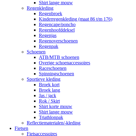
Shirt lange mouw
Regenkleding
Regenbroek
Kinderregenkleding (maat 86 t/m 176)
Regencape/poncho
Regenhoofddeksel
Regenjas
Regenoverschoenen
Regenpak
Schoenen
ATB/MTB schoenen
Overige schoenaccessoires
Raceschoenen
Spinningschoenen
Sportieve kleding
Broek kort
Broek lang
Jas / jack
Rok / Skirt
Shirt korte mouw
Shirt lange mouw
Triathlonpak
Reflectiematerialen/-kleding
Fietsen
Fietsaccessoires