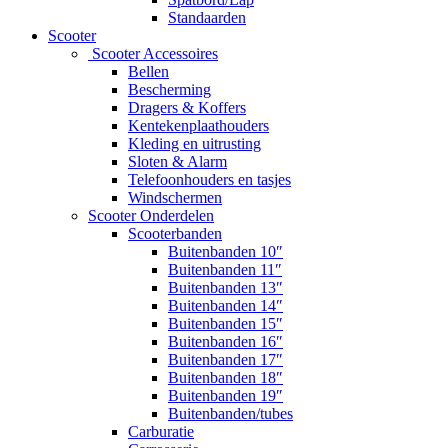
Standaarden
Scooter
Scooter Accessoires
Bellen
Bescherming
Dragers & Koffers
Kentekenplaathouders
Kleding en uitrusting
Sloten & Alarm
Telefoonhouders en tasjes
Windschermen
Scooter Onderdelen
Scooterbanden
Buitenbanden 10″
Buitenbanden 11″
Buitenbanden 13″
Buitenbanden 14″
Buitenbanden 15″
Buitenbanden 16″
Buitenbanden 17″
Buitenbanden 18″
Buitenbanden 19″
Buitenbanden/tubes
Carburatie