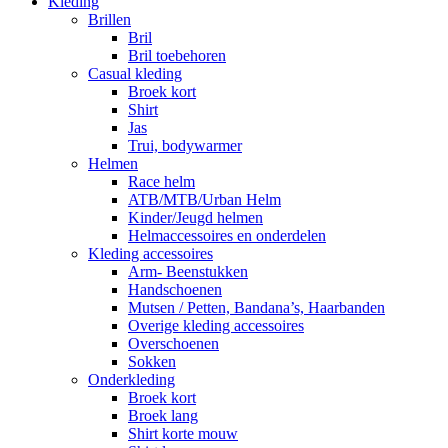
Kleding
Brillen
Bril
Bril toebehoren
Casual kleding
Broek kort
Shirt
Jas
Trui, bodywarmer
Helmen
Race helm
ATB/MTB/Urban Helm
Kinder/Jeugd helmen
Helmaccessoires en onderdelen
Kleding accessoires
Arm- Beenstukken
Handschoenen
Mutsen / Petten, Bandana’s, Haarbanden
Overige kleding accessoires
Overschoenen
Sokken
Onderkleding
Broek kort
Broek lang
Shirt korte mouw