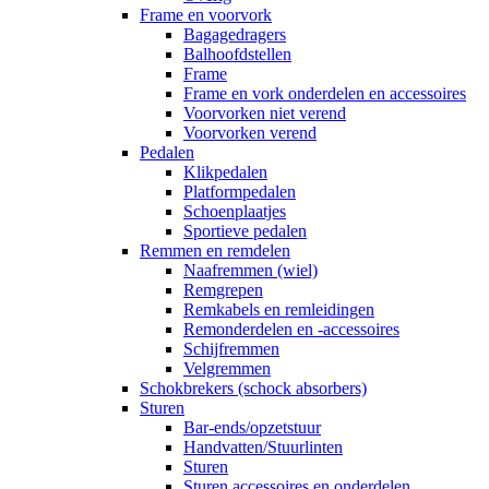
Frame en voorvork
Bagagedragers
Balhoofdstellen
Frame
Frame en vork onderdelen en accessoires
Voorvorken niet verend
Voorvorken verend
Pedalen
Klikpedalen
Platformpedalen
Schoenplaatjes
Sportieve pedalen
Remmen en remdelen
Naafremmen (wiel)
Remgrepen
Remkabels en remleidingen
Remonderdelen en -accessoires
Schijfremmen
Velgremmen
Schokbrekers (schock absorbers)
Sturen
Bar-ends/opzetstuur
Handvatten/Stuurlinten
Sturen
Sturen accessoires en onderdelen