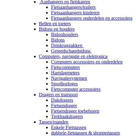
Aanhangers en fietskarren
Fietsaanhangers/trailers
Fietsaanhangers kinderen
Fietsaanhangers onderdelen en accessoires
Bellen en toeters
Bidons en houders
Bidonhouders
Bidons
Drinkrugzakken
Gereedschapsbidons
Computers, navigatie en elektronica
Computers accessoires en onderdelen
Fietscomputers
Hartslagmeters
Navigatiesystemen
Sporthorloges
Fietscomputer accessoires
Dragers en transport
Dakdragers
Fietsendrager
Fietsendrager toebehoren
Trekhaakdragers
Tassen/manden
Enkele Fietstassen
dubbele-fietstassen & shoppertassen