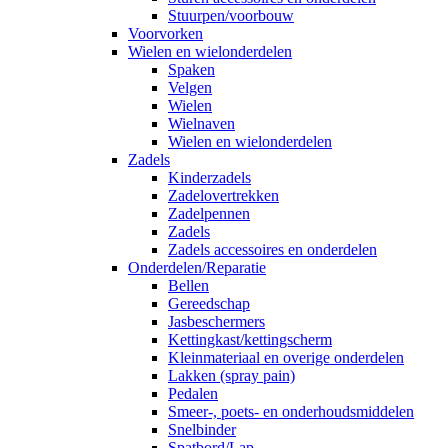
Stuurpen/voorbouw
Voorvorken
Wielen en wielonderdelen
Spaken
Velgen
Wielen
Wielnaven
Wielen en wielonderdelen
Zadels
Kinderzadels
Zadelovertrekken
Zadelpennen
Zadels
Zadels accessoires en onderdelen
Onderdelen/Reparatie
Bellen
Gereedschap
Jasbeschermers
Kettingkast/kettingscherm
Kleinmateriaal en overige onderdelen
Lakken (spray pain)
Pedalen
Smeer-, poets- en onderhoudsmiddelen
Snelbinder
Spatbord/Lap