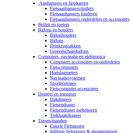
Aanhangers en fietskarren
Fietsaanhangers/trailers
Fietsaanhangers kinderen
Fietsaanhangers onderdelen en accessoires
Bellen en toeters
Bidons en houders
Bidonhouders
Bidons
Drinkrugzakken
Gereedschapsbidons
Computers, navigatie en elektronica
Computers accessoires en onderdelen
Fietscomputers
Hartslagmeters
Navigatiesystemen
Sporthorloges
Fietscomputer accessoires
Dragers en transport
Dakdragers
Fietsendrager
Fietsendrager toebehoren
Trekhaakdragers
Tassen/manden
Enkele Fietstassen
dubbele-fietstassen & shoppertassen