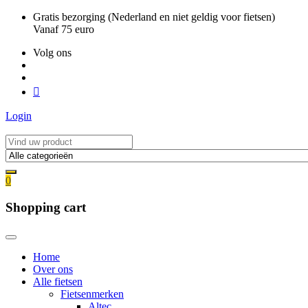
Ga
Gratis bezorging (Nederland en niet geldig voor fietsen)
naar
Vanaf 75 euro
de
Volg ons
inhoud
Login
0
Shopping cart
Home
Over ons
Alle fietsen
Fietsenmerken
Altec