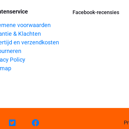
ntenservice
Facebook-recensies
emene voorwaarden
antie & Klachten
ertijd en verzendkosten
ourneren
acy Policy
emap
Pr