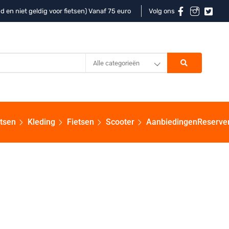
d en niet geldig voor fietsen) Vanaf 75 euro
Volg ons
Alle categorieën
etsen
Kleding
Fietsen
Scooter
Aanbiedingen
Reserve