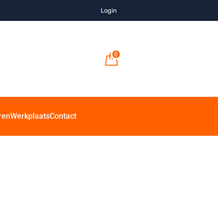
Login
0
ren
Werkplaats
Contact