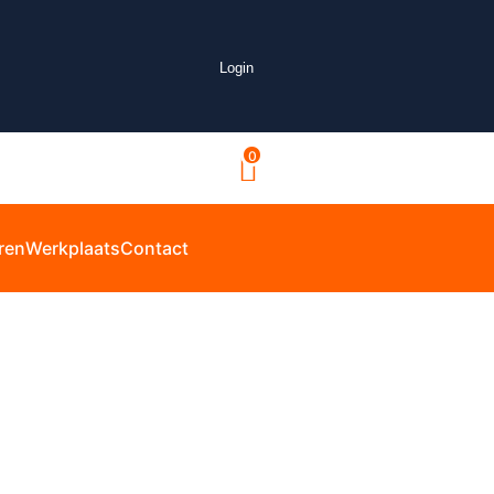
Login
0
ren
Werkplaats
Contact