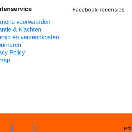
ntenservice
Facebook-recensies
emene voorwaarden
ntie & Klachten
rtijd en verzendkosten
ourneren
acy Policy
emap
Pri