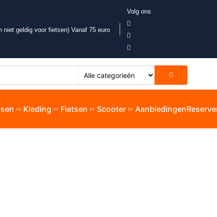
Volg ons
 niet geldig voor fietsen) Vanaf 75 euro
etsen
Kleding
Fietsen
Scooter
Aanbiedingen
Reserve