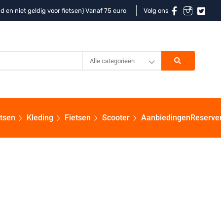
d en niet geldig voor fietsen) Vanaf 75 euro
Volg ons
Alle categorieën
etsen
Kleding
Fietsen
Scooter
Aanbiedingen
Reserve