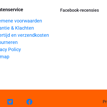
ntenservice
Facebook-recensies
emene voorwaarden
antie & Klachten
ertijd en verzendkosten
ourneren
acy Policy
emap
Pr