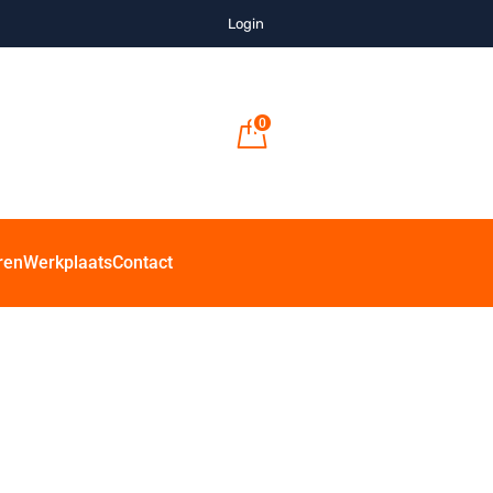
Login
0
ren
Werkplaats
Contact