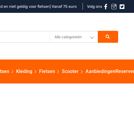
d en niet geldig voor fietsen) Vanaf 75 euro
Volg ons
Alle categorieën
etsen
Kleding
Fietsen
Scooter
Aanbiedingen
Reserve