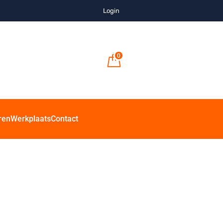
Login
0
ren
Werkplaats
Contact