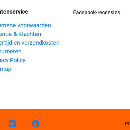
ntenservice
Facebook-recensies
emene voorwaarden
antie & Klachten
ertijd en verzendkosten
ourneren
acy Policy
emap
Pr