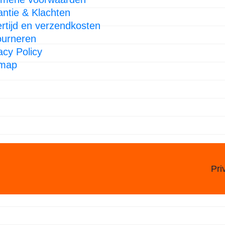
ntie & Klachten
rtijd en verzendkosten
ourneren
acy Policy
emap
Pri