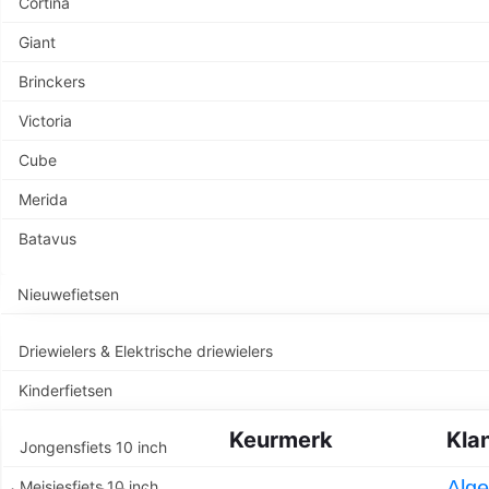
Cortina
Giant
Brinckers
Er is iets moois i
Victoria
Cube
Merida
Batavus
Nieuwefietsen
Driewielers & Elektrische driewielers
Kinderfietsen
Keurmerk
Kla
Jongensfiets 10 inch
Alg
Meisjesfiets 10 inch