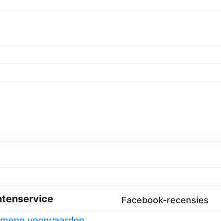
n het vooruitzicht! Onze winkel wordt momenteel gebouwd en zal binne
ntenservice
Facebook-recensies
emene voorwaarden