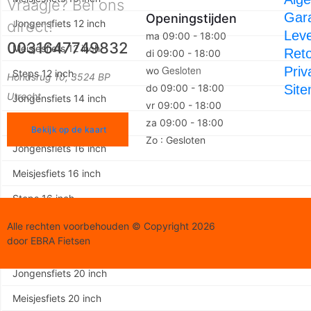
Vraagje? Bel ons
Gara
Openingstijden
direct!
Jongensfiets 12 inch
Leve
ma 09:00 - 18:00
0031647749832
Meisjesfiets 12 inch
Ret
di 09:00 - 18:00
Gesloten
Priv
wo
Steps 12 inch
Hondsrug 10, 3524 BP
do 09:00 - 18:00
Sit
Utrecht
Jongensfiets 14 inch
vr 09:00 - 18:00
za 09:00 - 18:00
Meisjesfiets 14 inch
Bekijk op de kaart
Zo : Gesloten
Jongensfiets 16 inch
Meisjesfiets 16 inch
Steps 16 inch
Jongensfiets 18 inch
Alle rechten voorbehouden © Copyright 2026
door EBRA Fietsen
Meisjesfiets 18 inch
Jongensfiets 20 inch
Meisjesfiets 20 inch