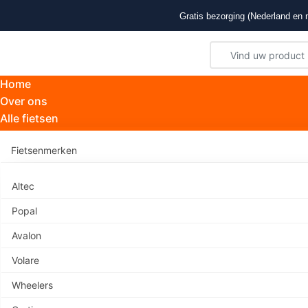
Gratis bezorging (Nederland en n
Home
Over ons
Alle fietsen
Fietsenmerken
Altec
Popal
Avalon
Volare
Er zijn
Wheelers