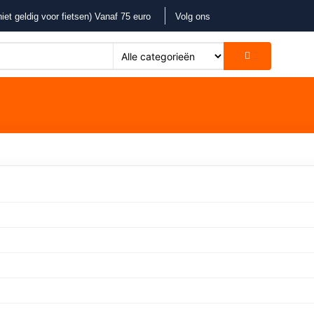
iet geldig voor fietsen) Vanaf 75 euro
Volg ons
 geweldige dingen in het v