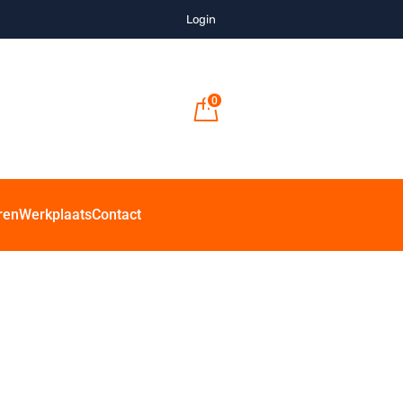
Login
0
ren
Werkplaats
Contact