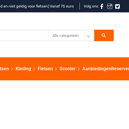
d en niet geldig voor fietsen) Vanaf 75 euro
Volg ons
Alle categorieën
etsen
Kleding
Fietsen
Scooter
Aanbiedingen
Reserve