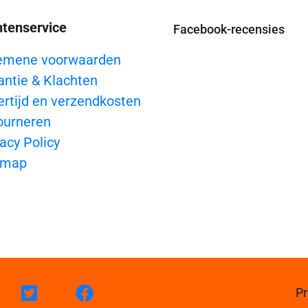
ntenservice
Facebook-recensies
emene voorwaarden
antie & Klachten
ertijd en verzendkosten
ourneren
acy Policy
emap
Pr