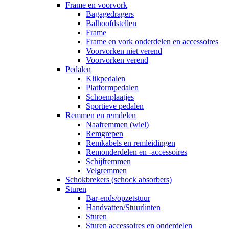
Frame en voorvork
Bagagedragers
Balhoofdstellen
Frame
Frame en vork onderdelen en accessoires
Voorvorken niet verend
Voorvorken verend
Pedalen
Klikpedalen
Platformpedalen
Schoenplaatjes
Sportieve pedalen
Remmen en remdelen
Naafremmen (wiel)
Remgrepen
Remkabels en remleidingen
Remonderdelen en -accessoires
Schijfremmen
Velgremmen
Schokbrekers (schock absorbers)
Sturen
Bar-ends/opzetstuur
Handvatten/Stuurlinten
Sturen
Sturen accessoires en onderdelen