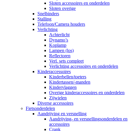
Sloten accessoires en onderdelen
Sloten overige
Snelbinders
Stalling
Telefoon/Camera houders
Verlichting
Achterlicht
Dynamo’s
Koplamp
Lampen (los)
Reflectoren
Verl. sets compleet
Verlichting accessoires en onderdelen
Kinderaccessoires
Kinderbellen/toeters
Kindertassen/-manden
Kindervlaggen
Overige kinderaccessoires en onderdelen
Zijwielen
Diverse accessoires
Fietsonderdelen
Aandrijving en versnelling
Aandrijving- en versnellingsonderdelen en
accessoires
Crank