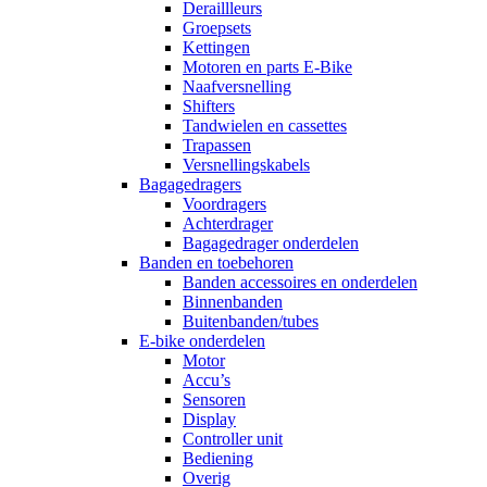
Deraillleurs
Groepsets
Kettingen
Motoren en parts E-Bike
Naafversnelling
Shifters
Tandwielen en cassettes
Trapassen
Versnellingskabels
Bagagedragers
Voordragers
Achterdrager
Bagagedrager onderdelen
Banden en toebehoren
Banden accessoires en onderdelen
Binnenbanden
Buitenbanden/tubes
E-bike onderdelen
Motor
Accu’s
Sensoren
Display
Controller unit
Bediening
Overig