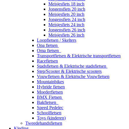
Meisjesfiets 18 inch
Jongensfiets 20 inch
Meisjesfiets 20 inch
Jongensfiets 24 inch
Meisjesfiets 24 inch
Jongensfiets 26 inch
Meisjesfiets 26 inch
Loopfietsen / Skelters
Opa fietsen
Oma fietsen
Transportfietsen & Elektrische transportfietsen
Racefietsen
Stadsfietsen & Elektrische stadsfietsen
Step/Scooter & Elektrische scooters
Vouwfietsen & Elektrische Vouwfietsen
Mountainbikes
Hybride fietsen
Moederfietsen
BMX Fietsen
Bakfietsen
Speed Pedelec
Schoolfietsen
Toys (kinderen)
Tweedehandsfietsen
Kleding