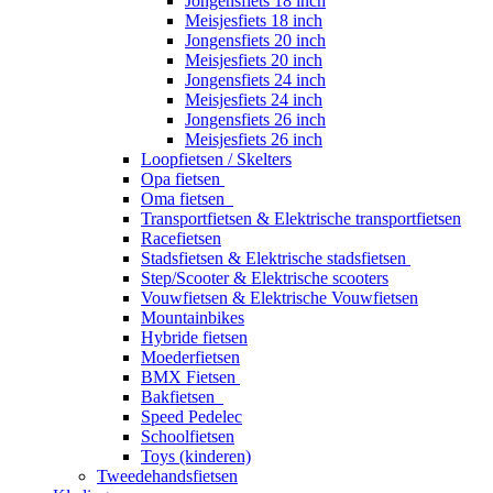
Jongensfiets 18 inch
Meisjesfiets 18 inch
Jongensfiets 20 inch
Meisjesfiets 20 inch
Jongensfiets 24 inch
Meisjesfiets 24 inch
Jongensfiets 26 inch
Meisjesfiets 26 inch
Loopfietsen / Skelters
Opa fietsen
Oma fietsen
Transportfietsen & Elektrische transportfietsen
Racefietsen
Stadsfietsen & Elektrische stadsfietsen
Step/Scooter & Elektrische scooters
Vouwfietsen & Elektrische Vouwfietsen
Mountainbikes
Hybride fietsen
Moederfietsen
BMX Fietsen
Bakfietsen
Speed Pedelec
Schoolfietsen
Toys (kinderen)
Tweedehandsfietsen