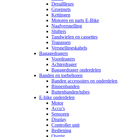
Deraillleurs
Groepsets
Kettingen
Motoren en parts E-Bike
Naafversnelling
Shifters
Tandwielen en cassettes
Trapassen
Versnellingskabels
Bagagedragers
Voordragers
Achterdrager
Bagagedrager onderdelen
Banden en toebehoren
Banden accessoires en onderdelen
Binnenbanden
Buitenbanden/tubes
E-bike onderdelen
Motor
Accu’s
Sensoren
Display
Controller unit
Bediening
Overig