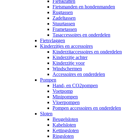
Fietskratten
Fietsmanden en hondenmanden
Rugtassen
Zadeltassen
Stuurtassen
Frametassen
Tasaccessoires en onderdelen
Fietsvlaggen
Kinderzitjes en accessoires
Kinderzitaccessoires en onderdelen
Kinderzitje achter
Kinderzitje voor
Windschermen
Accessoires en onderdelen
Pompen
Hand- en CO2pompen
Voetpomp
Minipompen
Vloerpompen
Pompen accessoires en onderdelen
Sloten
Beugelsloten
Kabelsloten
Kettingsloten
Ringsloten