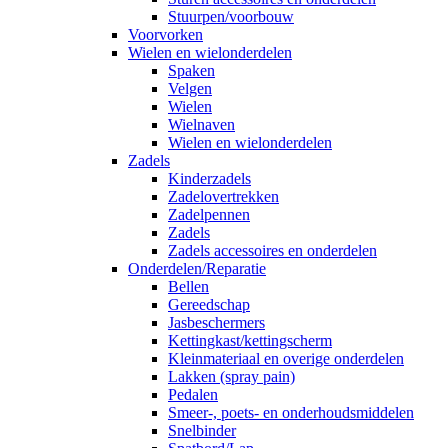
Stuurpen/voorbouw
Voorvorken
Wielen en wielonderdelen
Spaken
Velgen
Wielen
Wielnaven
Wielen en wielonderdelen
Zadels
Kinderzadels
Zadelovertrekken
Zadelpennen
Zadels
Zadels accessoires en onderdelen
Onderdelen/Reparatie
Bellen
Gereedschap
Jasbeschermers
Kettingkast/kettingscherm
Kleinmateriaal en overige onderdelen
Lakken (spray pain)
Pedalen
Smeer-, poets- en onderhoudsmiddelen
Snelbinder