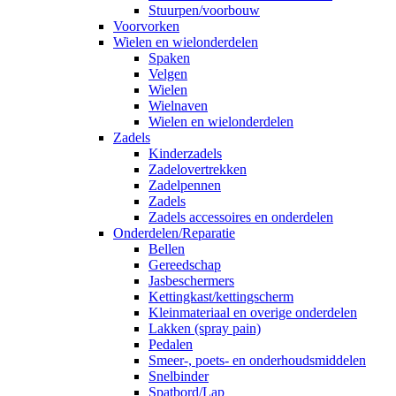
Stuurpen/voorbouw
Voorvorken
Wielen en wielonderdelen
Spaken
Velgen
Wielen
Wielnaven
Wielen en wielonderdelen
Zadels
Kinderzadels
Zadelovertrekken
Zadelpennen
Zadels
Zadels accessoires en onderdelen
Onderdelen/Reparatie
Bellen
Gereedschap
Jasbeschermers
Kettingkast/kettingscherm
Kleinmateriaal en overige onderdelen
Lakken (spray pain)
Pedalen
Smeer-, poets- en onderhoudsmiddelen
Snelbinder
Spatbord/Lap