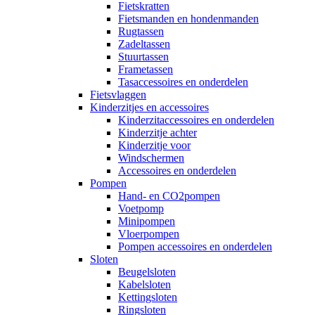
Fietskratten
Fietsmanden en hondenmanden
Rugtassen
Zadeltassen
Stuurtassen
Frametassen
Tasaccessoires en onderdelen
Fietsvlaggen
Kinderzitjes en accessoires
Kinderzitaccessoires en onderdelen
Kinderzitje achter
Kinderzitje voor
Windschermen
Accessoires en onderdelen
Pompen
Hand- en CO2pompen
Voetpomp
Minipompen
Vloerpompen
Pompen accessoires en onderdelen
Sloten
Beugelsloten
Kabelsloten
Kettingsloten
Ringsloten