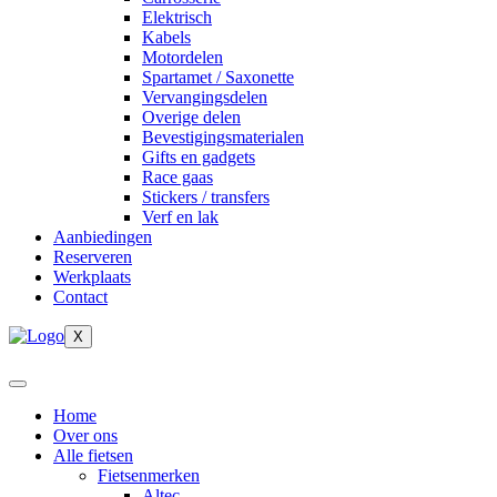
Elektrisch
Kabels
Motordelen
Spartamet / Saxonette
Vervangingsdelen
Overige delen
Bevestigingsmaterialen
Gifts en gadgets
Race gaas
Stickers / transfers
Verf en lak
Aanbiedingen
Reserveren
Werkplaats
Contact
X
Home
Over ons
Alle fietsen
Fietsenmerken
Altec