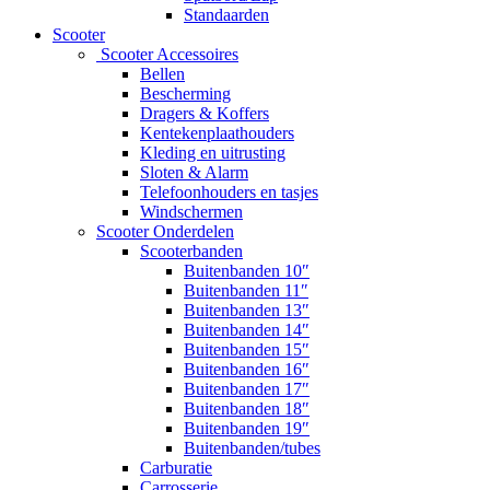
Standaarden
Scooter
Scooter Accessoires
Bellen
Bescherming
Dragers & Koffers
Kentekenplaathouders
Kleding en uitrusting
Sloten & Alarm
Telefoonhouders en tasjes
Windschermen
Scooter Onderdelen
Scooterbanden
Buitenbanden 10″
Buitenbanden 11″
Buitenbanden 13″
Buitenbanden 14″
Buitenbanden 15″
Buitenbanden 16″
Buitenbanden 17″
Buitenbanden 18″
Buitenbanden 19″
Buitenbanden/tubes
Carburatie
Carrosserie