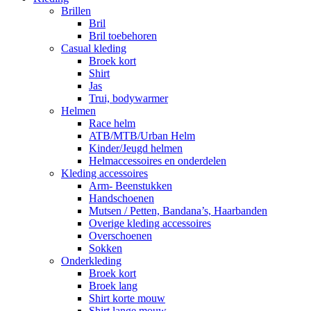
Brillen
Bril
Bril toebehoren
Casual kleding
Broek kort
Shirt
Jas
Trui, bodywarmer
Helmen
Race helm
ATB/MTB/Urban Helm
Kinder/Jeugd helmen
Helmaccessoires en onderdelen
Kleding accessoires
Arm- Beenstukken
Handschoenen
Mutsen / Petten, Bandana’s, Haarbanden
Overige kleding accessoires
Overschoenen
Sokken
Onderkleding
Broek kort
Broek lang
Shirt korte mouw
Shirt lange mouw