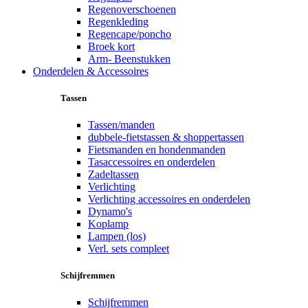
Regenoverschoenen
Regenkleding
Regencape/poncho
Broek kort
Arm- Beenstukken
Onderdelen & Accessoires
Tassen
Tassen/manden
dubbele-fietstassen & shoppertassen
Fietsmanden en hondenmanden
Tasaccessoires en onderdelen
Zadeltassen
Verlichting
Verlichting accessoires en onderdelen
Dynamo's
Koplamp
Lampen (los)
Verl. sets compleet
Schijfremmen
Schijfremmen