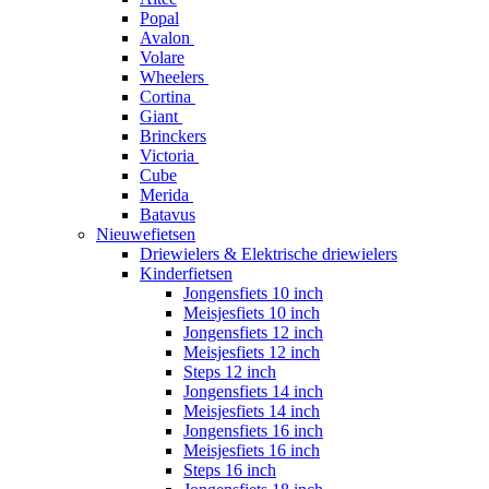
Popal
Avalon
Volare
Wheelers
Cortina
Giant
Brinckers
Victoria
Cube
Merida
Batavus
Nieuwefietsen
Driewielers & Elektrische driewielers
Kinderfietsen
Jongensfiets 10 inch
Meisjesfiets 10 inch
Jongensfiets 12 inch
Meisjesfiets 12 inch
Steps 12 inch
Jongensfiets 14 inch
Meisjesfiets 14 inch
Jongensfiets 16 inch
Meisjesfiets 16 inch
Steps 16 inch