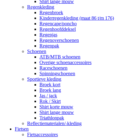
Shirt lange mouw
Regenkleding
Regenbroek
Kinderregenkleding (maat 86 t/m 176)
Regencape/poncho
Regenhoofddeksel
Regenjas
Regenoverschoenen
Regenpak
Schoenen
ATB/MTB schoenen
Overige schoenaccessoires
Raceschoenen
Spinningschoenen
Sportieve kleding
Broek kort
Broek lang
Jas / jack
Rok / Skirt
Shirt korte mouw
Shirt lange mouw
Triathlonpak
Reflectiematerialen/-kleding
Fietsen
Fietsaccessoires