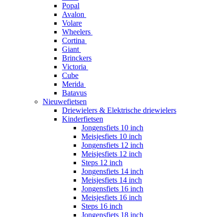
Popal
Avalon
Volare
Wheelers
Cortina
Giant
Brinckers
Victoria
Cube
Merida
Batavus
Nieuwefietsen
Driewielers & Elektrische driewielers
Kinderfietsen
Jongensfiets 10 inch
Meisjesfiets 10 inch
Jongensfiets 12 inch
Meisjesfiets 12 inch
Steps 12 inch
Jongensfiets 14 inch
Meisjesfiets 14 inch
Jongensfiets 16 inch
Meisjesfiets 16 inch
Steps 16 inch
Jongensfiets 18 inch