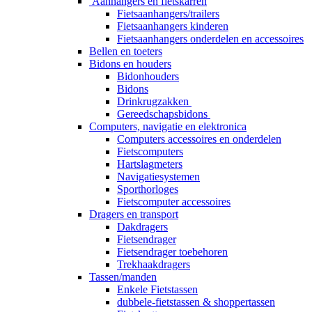
Aanhangers en fietskarren
Fietsaanhangers/trailers
Fietsaanhangers kinderen
Fietsaanhangers onderdelen en accessoires
Bellen en toeters
Bidons en houders
Bidonhouders
Bidons
Drinkrugzakken
Gereedschapsbidons
Computers, navigatie en elektronica
Computers accessoires en onderdelen
Fietscomputers
Hartslagmeters
Navigatiesystemen
Sporthorloges
Fietscomputer accessoires
Dragers en transport
Dakdragers
Fietsendrager
Fietsendrager toebehoren
Trekhaakdragers
Tassen/manden
Enkele Fietstassen
dubbele-fietstassen & shoppertassen