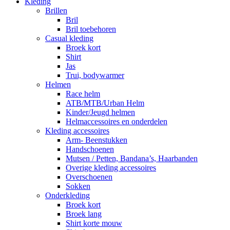
Kleding
Brillen
Bril
Bril toebehoren
Casual kleding
Broek kort
Shirt
Jas
Trui, bodywarmer
Helmen
Race helm
ATB/MTB/Urban Helm
Kinder/Jeugd helmen
Helmaccessoires en onderdelen
Kleding accessoires
Arm- Beenstukken
Handschoenen
Mutsen / Petten, Bandana’s, Haarbanden
Overige kleding accessoires
Overschoenen
Sokken
Onderkleding
Broek kort
Broek lang
Shirt korte mouw