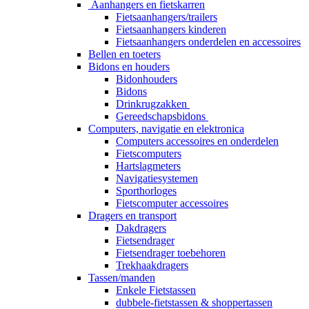
Aanhangers en fietskarren
Fietsaanhangers/trailers
Fietsaanhangers kinderen
Fietsaanhangers onderdelen en accessoires
Bellen en toeters
Bidons en houders
Bidonhouders
Bidons
Drinkrugzakken
Gereedschapsbidons
Computers, navigatie en elektronica
Computers accessoires en onderdelen
Fietscomputers
Hartslagmeters
Navigatiesystemen
Sporthorloges
Fietscomputer accessoires
Dragers en transport
Dakdragers
Fietsendrager
Fietsendrager toebehoren
Trekhaakdragers
Tassen/manden
Enkele Fietstassen
dubbele-fietstassen & shoppertassen