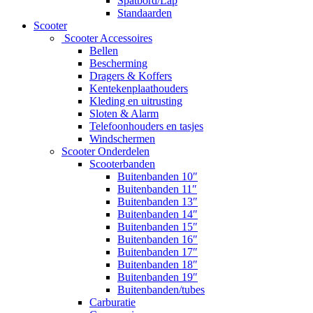
Spatbord/Lap
Standaarden
Scooter
Scooter Accessoires
Bellen
Bescherming
Dragers & Koffers
Kentekenplaathouders
Kleding en uitrusting
Sloten & Alarm
Telefoonhouders en tasjes
Windschermen
Scooter Onderdelen
Scooterbanden
Buitenbanden 10″
Buitenbanden 11″
Buitenbanden 13″
Buitenbanden 14″
Buitenbanden 15″
Buitenbanden 16″
Buitenbanden 17″
Buitenbanden 18″
Buitenbanden 19″
Buitenbanden/tubes
Carburatie