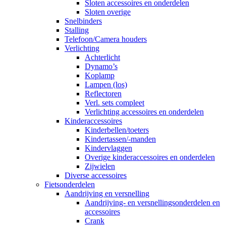
Sloten accessoires en onderdelen
Sloten overige
Snelbinders
Stalling
Telefoon/Camera houders
Verlichting
Achterlicht
Dynamo’s
Koplamp
Lampen (los)
Reflectoren
Verl. sets compleet
Verlichting accessoires en onderdelen
Kinderaccessoires
Kinderbellen/toeters
Kindertassen/-manden
Kindervlaggen
Overige kinderaccessoires en onderdelen
Zijwielen
Diverse accessoires
Fietsonderdelen
Aandrijving en versnelling
Aandrijving- en versnellingsonderdelen en
accessoires
Crank