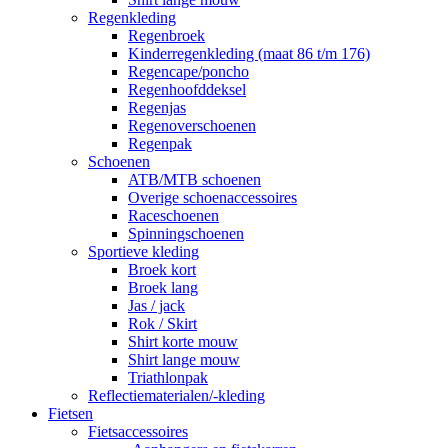
Regenkleding
Regenbroek
Kinderregenkleding (maat 86 t/m 176)
Regencape/poncho
Regenhoofddeksel
Regenjas
Regenoverschoenen
Regenpak
Schoenen
ATB/MTB schoenen
Overige schoenaccessoires
Raceschoenen
Spinningschoenen
Sportieve kleding
Broek kort
Broek lang
Jas / jack
Rok / Skirt
Shirt korte mouw
Shirt lange mouw
Triathlonpak
Reflectiematerialen/-kleding
Fietsen
Fietsaccessoires