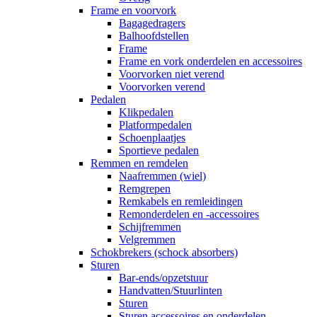
Frame en voorvork
Bagagedragers
Balhoofdstellen
Frame
Frame en vork onderdelen en accessoires
Voorvorken niet verend
Voorvorken verend
Pedalen
Klikpedalen
Platformpedalen
Schoenplaatjes
Sportieve pedalen
Remmen en remdelen
Naafremmen (wiel)
Remgrepen
Remkabels en remleidingen
Remonderdelen en -accessoires
Schijfremmen
Velgremmen
Schokbrekers (schock absorbers)
Sturen
Bar-ends/opzetstuur
Handvatten/Stuurlinten
Sturen
Sturen accessoires en onderdelen