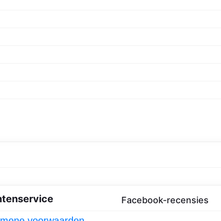
n het vooruitzicht! Onze winkel wordt momenteel gebouwd en zal binne
ntenservice
Facebook-recensies
emene voorwaarden