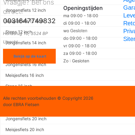
Vraagje? Bel ons
Gara
Openingstijden
direct!
Jongensfiets 12 inch
Leve
ma 09:00 - 18:00
0031647749832
Meisjesfiets 12 inch
Ret
di 09:00 - 18:00
Gesloten
Priv
wo
Steps 12 inch
Hondsrug 10, 3524 BP
do 09:00 - 18:00
Sit
Utrecht
Jongensfiets 14 inch
vr 09:00 - 18:00
za 09:00 - 18:00
Meisjesfiets 14 inch
Bekijk op de kaart
Zo : Gesloten
Jongensfiets 16 inch
Meisjesfiets 16 inch
Steps 16 inch
Jongensfiets 18 inch
Alle rechten voorbehouden © Copyright 2026
door EBRA Fietsen
Meisjesfiets 18 inch
Jongensfiets 20 inch
Meisjesfiets 20 inch