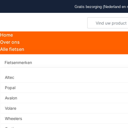
Gratis bezorging (Nederland en n
Home
Over ons
Alle fietsen
Fietsenmerken
Altec
Popal
Avalon
Volare
Er zijn
Wheelers