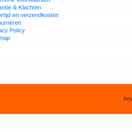
ntie & Klachten
rtijd en verzendkosten
ourneren
acy Policy
emap
Pri