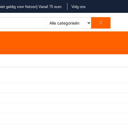
iet geldig voor fietsen) Vanaf 75 euro
Volg ons
 geweldige dingen in het v