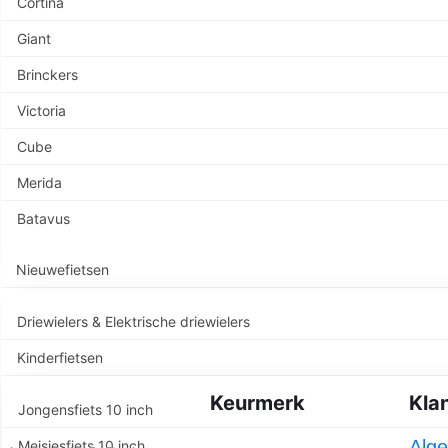
Cortina
Giant
Brinckers
Er is iets moois i
Victoria
Cube
Merida
Batavus
Nieuwefietsen
Driewielers & Elektrische driewielers
Kinderfietsen
Keurmerk
Kla
Jongensfiets 10 inch
Alg
Meisjesfiets 10 inch