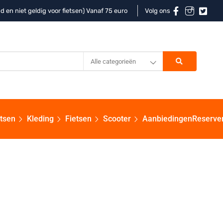
d en niet geldig voor fietsen) Vanaf 75 euro
Volg ons
Alle categorieën
etsen
Kleding
Fietsen
Scooter
Aanbiedingen
Reserve