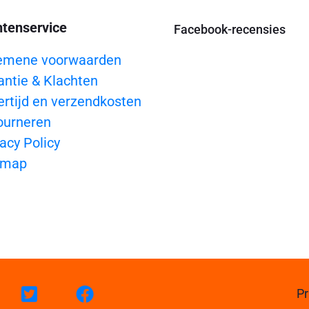
ntenservice
Facebook-recensies
emene voorwaarden
antie & Klachten
ertijd en verzendkosten
ourneren
acy Policy
emap
Pr