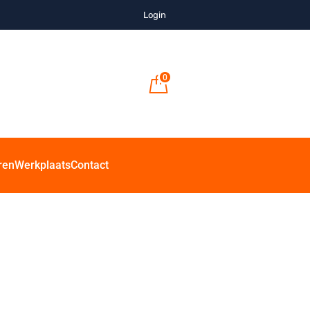
Login
0
ren
Werkplaats
Contact