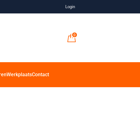
Login
0
ren
Werkplaats
Contact