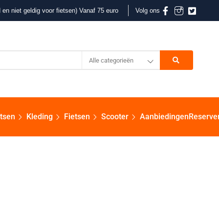
 en niet geldig voor fietsen) Vanaf 75 euro
Volg ons
Alle categorieën
etsen
Kleding
Fietsen
Scooter
Aanbiedingen
Reserve