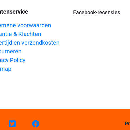
ntenservice
Facebook-recensies
emene voorwaarden
antie & Klachten
ertijd en verzendkosten
ourneren
acy Policy
emap
Pr