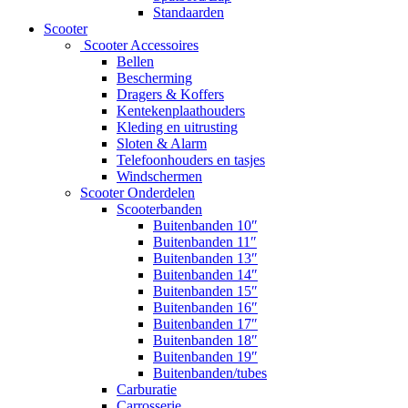
Standaarden
Scooter
Scooter Accessoires
Bellen
Bescherming
Dragers & Koffers
Kentekenplaathouders
Kleding en uitrusting
Sloten & Alarm
Telefoonhouders en tasjes
Windschermen
Scooter Onderdelen
Scooterbanden
Buitenbanden 10″
Buitenbanden 11″
Buitenbanden 13″
Buitenbanden 14″
Buitenbanden 15″
Buitenbanden 16″
Buitenbanden 17″
Buitenbanden 18″
Buitenbanden 19″
Buitenbanden/tubes
Carburatie
Carrosserie