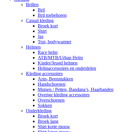
Brillen
Bril
Bril toebehoren
Casual kleding
Broek kort
Shirt
Jas
Trui, bodywarmer
Helmen
Race helm
ATB/MTB/Urban Helm
Kinder/Jeugd helmen
Helmaccessoires en onderdelen
Kleding accessoires
Arm- Beenstukken
Handschoenen
Mutsen / Petten, Bandana’s, Haarbanden
Overige kleding accessoires
Overschoenen
Sokken
Onderkleding
Broek kort
Broek lang
Shirt korte mouw
Shirt lange mouw