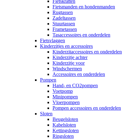
Fietskratten
Fietsmanden en hondenmanden
Rugtassen
Zadeltassen
Stuurtassen
Frametassen
Tasaccessoires en onderdelen
Fietsvlaggen
Kinderzitjes en accessoires
Kinderzitaccessoires en onderdelen
Kinderzitje achter
Kinderzitje voor
Windschermen
Accessoires en onderdelen
Pompen
Hand- en CO2pompen
Voetpomp
Minipompen
Vloerpompen
Pompen accessoires en onderdelen
Sloten
Beugelsloten
Kabelsloten
Kettingsloten
Ringsloten