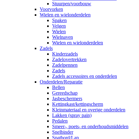
Stuurpen/voorbouw
Voorvorken
Wielen en wielonderdelen
Spaken
Velgen
Wielen
Wielnaven
Wielen en wielonderdelen
Zadels
Kinderzadels
Zadelovertrekken
Zadelpennen
Zadels
Zadels accessoires en onderdelen
Onderdelen/Reparatie
Bellen
Gereedschap
Jasbeschermers
Kettingkast/kettingscherm
Kleinmateriaal en overige onderdelen
Lakken (spray pain)
Pedalen
Smeer-, poets- en onderhoudsmiddelen
Snelbinder
Spatbord/Lap