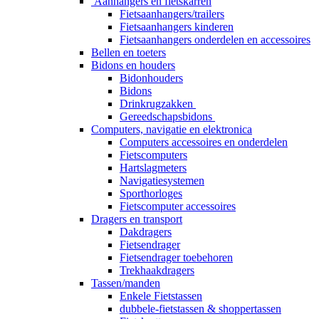
Aanhangers en fietskarren
Fietsaanhangers/trailers
Fietsaanhangers kinderen
Fietsaanhangers onderdelen en accessoires
Bellen en toeters
Bidons en houders
Bidonhouders
Bidons
Drinkrugzakken
Gereedschapsbidons
Computers, navigatie en elektronica
Computers accessoires en onderdelen
Fietscomputers
Hartslagmeters
Navigatiesystemen
Sporthorloges
Fietscomputer accessoires
Dragers en transport
Dakdragers
Fietsendrager
Fietsendrager toebehoren
Trekhaakdragers
Tassen/manden
Enkele Fietstassen
dubbele-fietstassen & shoppertassen