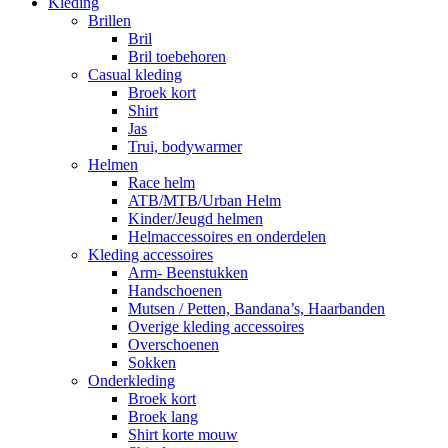
Kleding
Brillen
Bril
Bril toebehoren
Casual kleding
Broek kort
Shirt
Jas
Trui, bodywarmer
Helmen
Race helm
ATB/MTB/Urban Helm
Kinder/Jeugd helmen
Helmaccessoires en onderdelen
Kleding accessoires
Arm- Beenstukken
Handschoenen
Mutsen / Petten, Bandana’s, Haarbanden
Overige kleding accessoires
Overschoenen
Sokken
Onderkleding
Broek kort
Broek lang
Shirt korte mouw