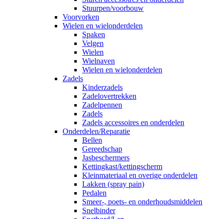
Stuurpen/voorbouw
Voorvorken
Wielen en wielonderdelen
Spaken
Velgen
Wielen
Wielnaven
Wielen en wielonderdelen
Zadels
Kinderzadels
Zadelovertrekken
Zadelpennen
Zadels
Zadels accessoires en onderdelen
Onderdelen/Reparatie
Bellen
Gereedschap
Jasbeschermers
Kettingkast/kettingscherm
Kleinmateriaal en overige onderdelen
Lakken (spray pain)
Pedalen
Smeer-, poets- en onderhoudsmiddelen
Snelbinder