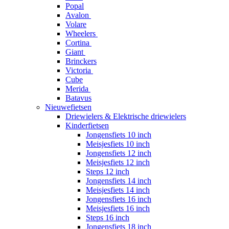
Popal
Avalon
Volare
Wheelers
Cortina
Giant
Brinckers
Victoria
Cube
Merida
Batavus
Nieuwefietsen
Driewielers & Elektrische driewielers
Kinderfietsen
Jongensfiets 10 inch
Meisjesfiets 10 inch
Jongensfiets 12 inch
Meisjesfiets 12 inch
Steps 12 inch
Jongensfiets 14 inch
Meisjesfiets 14 inch
Jongensfiets 16 inch
Meisjesfiets 16 inch
Steps 16 inch
Jongensfiets 18 inch