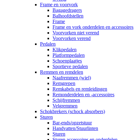
Frame en voorvork
Bagagedragers
Balhoofdstellen
Frame
Frame en vork onderdelen en accessoires
Voorvorken niet verend
Voorvorken verend
Pedalen
Klikpedalen
Platformpedalen
Schoenplaatjes
Sportieve pedalen
Remmen en remdelen
Naafremmen (wiel)
Remgrepen
Remkabels en remleidingen
Remonderdelen en -accessoires
Schijfremmen
Velgremmen
Schokbrekers (schock absorbers)
Sturen
Bar-ends/opzetstuur
Handvatten/Stuurlinten
Sturen
Sturen accessoires en onderdelen