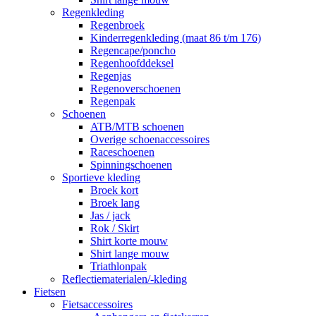
Regenkleding
Regenbroek
Kinderregenkleding (maat 86 t/m 176)
Regencape/poncho
Regenhoofddeksel
Regenjas
Regenoverschoenen
Regenpak
Schoenen
ATB/MTB schoenen
Overige schoenaccessoires
Raceschoenen
Spinningschoenen
Sportieve kleding
Broek kort
Broek lang
Jas / jack
Rok / Skirt
Shirt korte mouw
Shirt lange mouw
Triathlonpak
Reflectiematerialen/-kleding
Fietsen
Fietsaccessoires