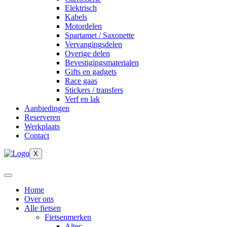
Elektrisch
Kabels
Motordelen
Spartamet / Saxonette
Vervangingsdelen
Overige delen
Bevestigingsmaterialen
Gifts en gadgets
Race gaas
Stickers / transfers
Verf en lak
Aanbiedingen
Reserveren
Werkplaats
Contact
X
Home
Over ons
Alle fietsen
Fietsenmerken
Altec