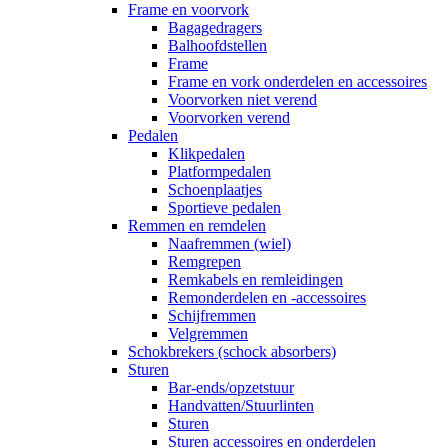
Frame en voorvork
Bagagedragers
Balhoofdstellen
Frame
Frame en vork onderdelen en accessoires
Voorvorken niet verend
Voorvorken verend
Pedalen
Klikpedalen
Platformpedalen
Schoenplaatjes
Sportieve pedalen
Remmen en remdelen
Naafremmen (wiel)
Remgrepen
Remkabels en remleidingen
Remonderdelen en -accessoires
Schijfremmen
Velgremmen
Schokbrekers (schock absorbers)
Sturen
Bar-ends/opzetstuur
Handvatten/Stuurlinten
Sturen
Sturen accessoires en onderdelen