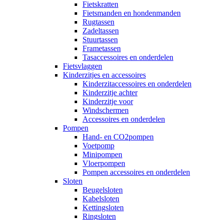
Fietskratten
Fietsmanden en hondenmanden
Rugtassen
Zadeltassen
Stuurtassen
Frametassen
Tasaccessoires en onderdelen
Fietsvlaggen
Kinderzitjes en accessoires
Kinderzitaccessoires en onderdelen
Kinderzitje achter
Kinderzitje voor
Windschermen
Accessoires en onderdelen
Pompen
Hand- en CO2pompen
Voetpomp
Minipompen
Vloerpompen
Pompen accessoires en onderdelen
Sloten
Beugelsloten
Kabelsloten
Kettingsloten
Ringsloten