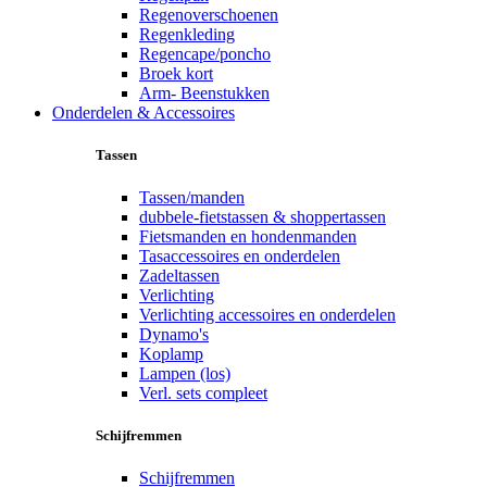
Regenoverschoenen
Regenkleding
Regencape/poncho
Broek kort
Arm- Beenstukken
Onderdelen & Accessoires
Tassen
Tassen/manden
dubbele-fietstassen & shoppertassen
Fietsmanden en hondenmanden
Tasaccessoires en onderdelen
Zadeltassen
Verlichting
Verlichting accessoires en onderdelen
Dynamo's
Koplamp
Lampen (los)
Verl. sets compleet
Schijfremmen
Schijfremmen