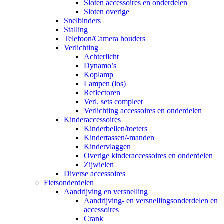
Sloten accessoires en onderdelen
Sloten overige
Snelbinders
Stalling
Telefoon/Camera houders
Verlichting
Achterlicht
Dynamo’s
Koplamp
Lampen (los)
Reflectoren
Verl. sets compleet
Verlichting accessoires en onderdelen
Kinderaccessoires
Kinderbellen/toeters
Kindertassen/-manden
Kindervlaggen
Overige kinderaccessoires en onderdelen
Zijwielen
Diverse accessoires
Fietsonderdelen
Aandrijving en versnelling
Aandrijving- en versnellingsonderdelen en
accessoires
Crank