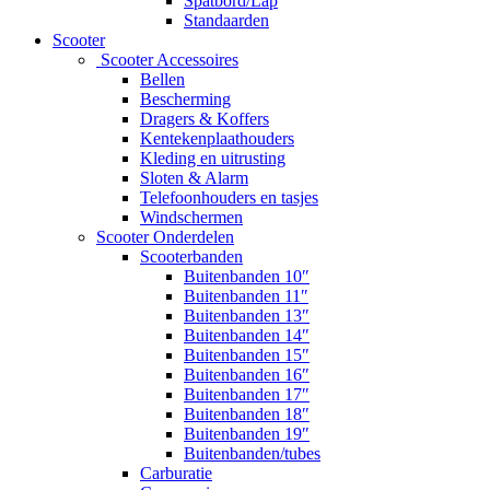
Spatbord/Lap
Standaarden
Scooter
Scooter Accessoires
Bellen
Bescherming
Dragers & Koffers
Kentekenplaathouders
Kleding en uitrusting
Sloten & Alarm
Telefoonhouders en tasjes
Windschermen
Scooter Onderdelen
Scooterbanden
Buitenbanden 10″
Buitenbanden 11″
Buitenbanden 13″
Buitenbanden 14″
Buitenbanden 15″
Buitenbanden 16″
Buitenbanden 17″
Buitenbanden 18″
Buitenbanden 19″
Buitenbanden/tubes
Carburatie