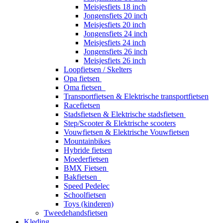
Meisjesfiets 18 inch
Jongensfiets 20 inch
Meisjesfiets 20 inch
Jongensfiets 24 inch
Meisjesfiets 24 inch
Jongensfiets 26 inch
Meisjesfiets 26 inch
Loopfietsen / Skelters
Opa fietsen
Oma fietsen
Transportfietsen & Elektrische transportfietsen
Racefietsen
Stadsfietsen & Elektrische stadsfietsen
Step/Scooter & Elektrische scooters
Vouwfietsen & Elektrische Vouwfietsen
Mountainbikes
Hybride fietsen
Moederfietsen
BMX Fietsen
Bakfietsen
Speed Pedelec
Schoolfietsen
Toys (kinderen)
Tweedehandsfietsen
Kleding