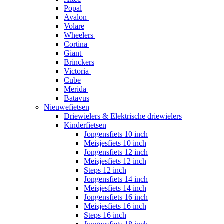
Popal
Avalon
Volare
Wheelers
Cortina
Giant
Brinckers
Victoria
Cube
Merida
Batavus
Nieuwefietsen
Driewielers & Elektrische driewielers
Kinderfietsen
Jongensfiets 10 inch
Meisjesfiets 10 inch
Jongensfiets 12 inch
Meisjesfiets 12 inch
Steps 12 inch
Jongensfiets 14 inch
Meisjesfiets 14 inch
Jongensfiets 16 inch
Meisjesfiets 16 inch
Steps 16 inch