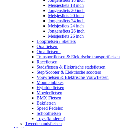
Jongensfiets 18 inch
Meisjesfiets 18 inch
Jongensfiets 20 inch
Meisjesfiets 20 inch
Jongensfiets 24 inch
Meisjesfiets 24 inch
Jongensfiets 26 inch
Meisjesfiets 26 inch
Loopfietsen / Skelters
Opa fietsen
Oma fietsen
Transportfietsen & Elektrische transportfietsen
Racefietsen
Stadsfietsen & Elektrische stadsfietsen
Step/Scooter & Elektrische scooters
Vouwfietsen & Elektrische Vouwfietsen
Mountainbikes
Hybride fietsen
Moederfietsen
BMX Fietsen
Bakfietsen
Speed Pedelec
Schoolfietsen
Toys (kinderen)
Tweedehandsfietsen