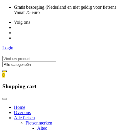
Ga
Gratis bezorging (Nederland en niet geldig voor fietsen)
naar
Vanaf 75 euro
de
Volg ons
inhoud
Login
0
Shopping cart
Home
Over ons
Alle fietsen
Fietsenmerken
Altec