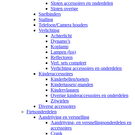
Sloten accessoires en onderdelen
Sloten overige
Snelbinders
Stalling
Telefoon/Camera houders
Verlichting
Achterlicht
Dynamo’s
Koplamp
Lampen (los)
Reflectoren
Verl. sets compleet
Verlichting accessoires en onderdelen
Kinderaccessoires
Kinderbellen/toeters
Kindertassen/-manden
Kindervlaggen
Overige kinderaccessoires en onderdelen
Zijwielen
Diverse accessoires
Fietsonderdelen
Aandrijving en versnelling
Aandrijving- en versnellingsonderdelen en
accessoires
Crank