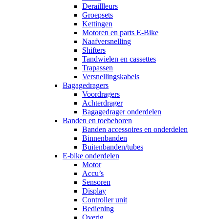
Deraillleurs
Groepsets
Kettingen
Motoren en parts E-Bike
Naafversnelling
Shifters
Tandwielen en cassettes
Trapassen
Versnellingskabels
Bagagedragers
Voordragers
Achterdrager
Bagagedrager onderdelen
Banden en toebehoren
Banden accessoires en onderdelen
Binnenbanden
Buitenbanden/tubes
E-bike onderdelen
Motor
Accu’s
Sensoren
Display
Controller unit
Bediening
Overig