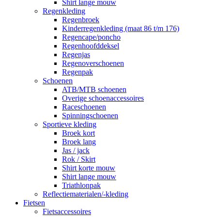
Shirt lange mouw
Regenkleding
Regenbroek
Kinderregenkleding (maat 86 t/m 176)
Regencape/poncho
Regenhoofddeksel
Regenjas
Regenoverschoenen
Regenpak
Schoenen
ATB/MTB schoenen
Overige schoenaccessoires
Raceschoenen
Spinningschoenen
Sportieve kleding
Broek kort
Broek lang
Jas / jack
Rok / Skirt
Shirt korte mouw
Shirt lange mouw
Triathlonpak
Reflectiematerialen/-kleding
Fietsen
Fietsaccessoires