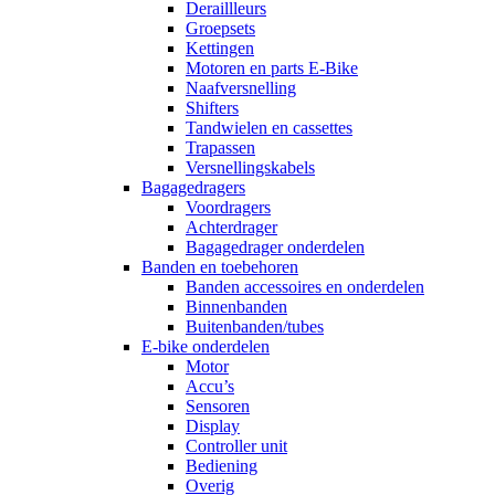
Deraillleurs
Groepsets
Kettingen
Motoren en parts E-Bike
Naafversnelling
Shifters
Tandwielen en cassettes
Trapassen
Versnellingskabels
Bagagedragers
Voordragers
Achterdrager
Bagagedrager onderdelen
Banden en toebehoren
Banden accessoires en onderdelen
Binnenbanden
Buitenbanden/tubes
E-bike onderdelen
Motor
Accu’s
Sensoren
Display
Controller unit
Bediening
Overig