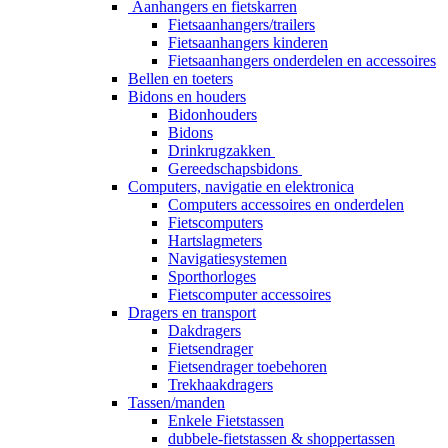
Aanhangers en fietskarren
Fietsaanhangers/trailers
Fietsaanhangers kinderen
Fietsaanhangers onderdelen en accessoires
Bellen en toeters
Bidons en houders
Bidonhouders
Bidons
Drinkrugzakken
Gereedschapsbidons
Computers, navigatie en elektronica
Computers accessoires en onderdelen
Fietscomputers
Hartslagmeters
Navigatiesystemen
Sporthorloges
Fietscomputer accessoires
Dragers en transport
Dakdragers
Fietsendrager
Fietsendrager toebehoren
Trekhaakdragers
Tassen/manden
Enkele Fietstassen
dubbele-fietstassen & shoppertassen