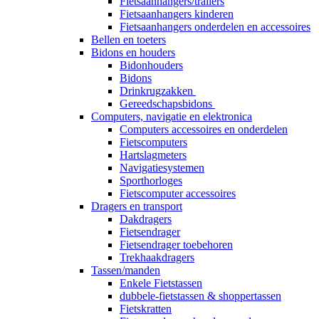
Fietsaanhangers/trailers
Fietsaanhangers kinderen
Fietsaanhangers onderdelen en accessoires
Bellen en toeters
Bidons en houders
Bidonhouders
Bidons
Drinkrugzakken
Gereedschapsbidons
Computers, navigatie en elektronica
Computers accessoires en onderdelen
Fietscomputers
Hartslagmeters
Navigatiesystemen
Sporthorloges
Fietscomputer accessoires
Dragers en transport
Dakdragers
Fietsendrager
Fietsendrager toebehoren
Trekhaakdragers
Tassen/manden
Enkele Fietstassen
dubbele-fietstassen & shoppertassen
Fietskratten