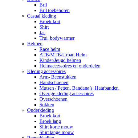
Bril
Bril toebehoren
Casual kleding
Broek kort
Shirt
Jas
Trui, bodywarmer
Helmen
Race helm
ATB/MTB/Urban Helm
Kinder/Jeugd helmen
Helmaccessoires en onderdelen
Kleding accessoires
Arm- Beenstukken
Handschoenen
Mutsen / Petten, Bandana’s, Haarbanden
Overige kleding accessoires
Overschoenen
Sokken
Onderkleding
Broek kort
Broek lang
Shirt korte mouw
Shirt lange mouw
Regenkleding