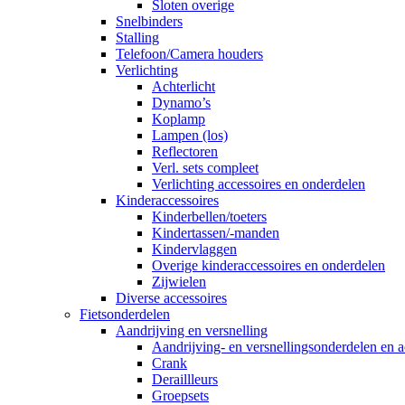
Sloten overige
Snelbinders
Stalling
Telefoon/Camera houders
Verlichting
Achterlicht
Dynamo’s
Koplamp
Lampen (los)
Reflectoren
Verl. sets compleet
Verlichting accessoires en onderdelen
Kinderaccessoires
Kinderbellen/toeters
Kindertassen/-manden
Kindervlaggen
Overige kinderaccessoires en onderdelen
Zijwielen
Diverse accessoires
Fietsonderdelen
Aandrijving en versnelling
Aandrijving- en versnellingsonderdelen en a
Crank
Deraillleurs
Groepsets