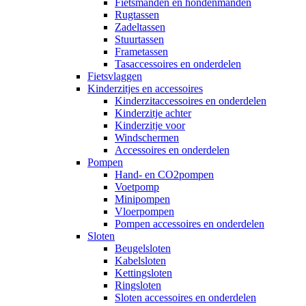
Fietsmanden en hondenmanden
Rugtassen
Zadeltassen
Stuurtassen
Frametassen
Tasaccessoires en onderdelen
Fietsvlaggen
Kinderzitjes en accessoires
Kinderzitaccessoires en onderdelen
Kinderzitje achter
Kinderzitje voor
Windschermen
Accessoires en onderdelen
Pompen
Hand- en CO2pompen
Voetpomp
Minipompen
Vloerpompen
Pompen accessoires en onderdelen
Sloten
Beugelsloten
Kabelsloten
Kettingsloten
Ringsloten
Sloten accessoires en onderdelen