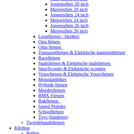
Jongensfiets 20 inch
Meisjesfiets 20 inch
Jongensfiets 24 inch
Meisjesfiets 24 inch
Jongensfiets 26 inch
Meisjesfiets 26 inch
Loopfietsen / Skelters
Opa fietsen
Oma fietsen
Transportfietsen & Elektrische transportfietsen
Racefietsen
Stadsfietsen & Elektrische stadsfietsen
Step/Scooter & Elektrische scooters
Vouwfietsen & Elektrische Vouwfietsen
Mountainbikes
Hybride fietsen
Moederfietsen
BMX Fietsen
Bakfietsen
Speed Pedelec
Schoolfietsen
Toys (kinderen)
Tweedehandsfietsen
Kleding
Brillen