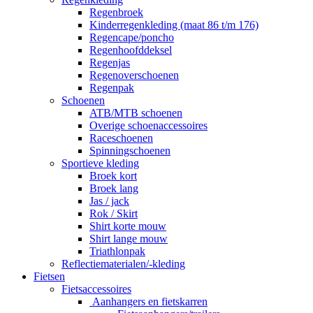
Regenbroek
Kinderregenkleding (maat 86 t/m 176)
Regencape/poncho
Regenhoofddeksel
Regenjas
Regenoverschoenen
Regenpak
Schoenen
ATB/MTB schoenen
Overige schoenaccessoires
Raceschoenen
Spinningschoenen
Sportieve kleding
Broek kort
Broek lang
Jas / jack
Rok / Skirt
Shirt korte mouw
Shirt lange mouw
Triathlonpak
Reflectiematerialen/-kleding
Fietsen
Fietsaccessoires
Aanhangers en fietskarren