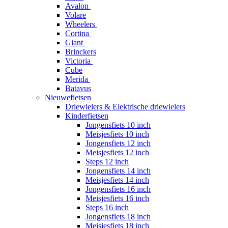
Avalon
Volare
Wheelers
Cortina
Giant
Brinckers
Victoria
Cube
Merida
Batavus
Nieuwefietsen
Driewielers & Elektrische driewielers
Kinderfietsen
Jongensfiets 10 inch
Meisjesfiets 10 inch
Jongensfiets 12 inch
Meisjesfiets 12 inch
Steps 12 inch
Jongensfiets 14 inch
Meisjesfiets 14 inch
Jongensfiets 16 inch
Meisjesfiets 16 inch
Steps 16 inch
Jongensfiets 18 inch
Meisjesfiets 18 inch