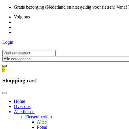
Ga
Gratis bezorging (Nederland en niet geldig voor fietsen) Vanaf
naar
Volg ons
de
inhoud
Login
0
Shopping cart
Home
Over ons
Alle fietsen
Fietsenmerken
Altec
Popal