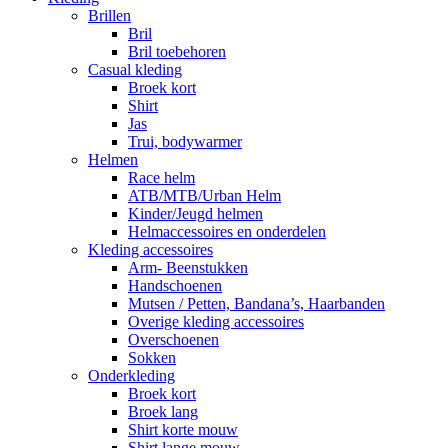
Brillen
Bril
Bril toebehoren
Casual kleding
Broek kort
Shirt
Jas
Trui, bodywarmer
Helmen
Race helm
ATB/MTB/Urban Helm
Kinder/Jeugd helmen
Helmaccessoires en onderdelen
Kleding accessoires
Arm- Beenstukken
Handschoenen
Mutsen / Petten, Bandana’s, Haarbanden
Overige kleding accessoires
Overschoenen
Sokken
Onderkleding
Broek kort
Broek lang
Shirt korte mouw
Shirt lange mouw