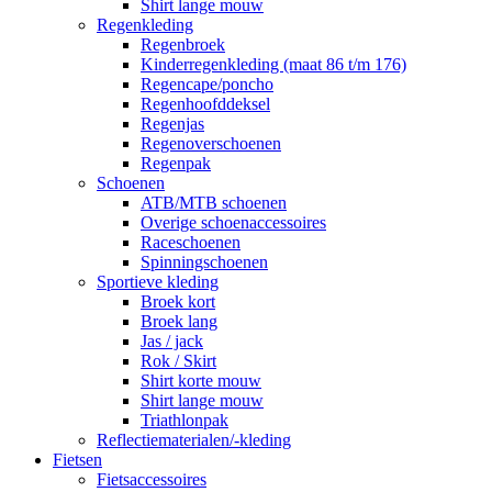
Shirt lange mouw
Regenkleding
Regenbroek
Kinderregenkleding (maat 86 t/m 176)
Regencape/poncho
Regenhoofddeksel
Regenjas
Regenoverschoenen
Regenpak
Schoenen
ATB/MTB schoenen
Overige schoenaccessoires
Raceschoenen
Spinningschoenen
Sportieve kleding
Broek kort
Broek lang
Jas / jack
Rok / Skirt
Shirt korte mouw
Shirt lange mouw
Triathlonpak
Reflectiematerialen/-kleding
Fietsen
Fietsaccessoires