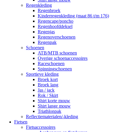
Regenkleding
Regenbroek
Kinderregenkleding (maat 86 t/m 176)
Regencape/poncho
Regenhoofddeksel
Regenjas
Regenoverschoenen
Regenpak
Schoenen
ATB/MTB schoenen
Overige schoenaccessoires
Raceschoenen
Spinningschoenen
Sportieve kleding
Broek kort
Broek lang
Jas / jack
Rok / Skirt
Shirt korte mouw
Shirt lange mouw
Triathlonpak
Reflectiematerialen/-kleding
Fietsen
Fietsaccessoires