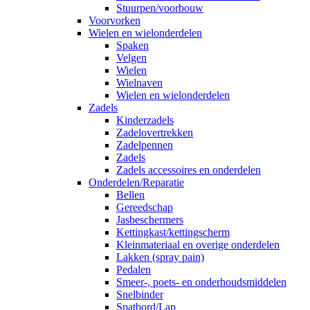
Stuurpen/voorbouw
Voorvorken
Wielen en wielonderdelen
Spaken
Velgen
Wielen
Wielnaven
Wielen en wielonderdelen
Zadels
Kinderzadels
Zadelovertrekken
Zadelpennen
Zadels
Zadels accessoires en onderdelen
Onderdelen/Reparatie
Bellen
Gereedschap
Jasbeschermers
Kettingkast/kettingscherm
Kleinmateriaal en overige onderdelen
Lakken (spray pain)
Pedalen
Smeer-, poets- en onderhoudsmiddelen
Snelbinder
Spatbord/Lap