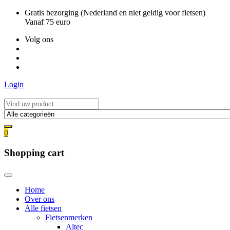
Ga
Gratis bezorging (Nederland en niet geldig voor fietsen)
naar
Vanaf 75 euro
de
Volg ons
inhoud
Login
0
Shopping cart
Home
Over ons
Alle fietsen
Fietsenmerken
Altec