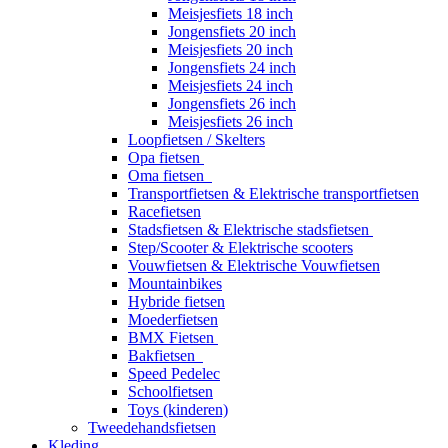
Meisjesfiets 18 inch
Jongensfiets 20 inch
Meisjesfiets 20 inch
Jongensfiets 24 inch
Meisjesfiets 24 inch
Jongensfiets 26 inch
Meisjesfiets 26 inch
Loopfietsen / Skelters
Opa fietsen
Oma fietsen
Transportfietsen & Elektrische transportfietsen
Racefietsen
Stadsfietsen & Elektrische stadsfietsen
Step/Scooter & Elektrische scooters
Vouwfietsen & Elektrische Vouwfietsen
Mountainbikes
Hybride fietsen
Moederfietsen
BMX Fietsen
Bakfietsen
Speed Pedelec
Schoolfietsen
Toys (kinderen)
Tweedehandsfietsen
Kleding