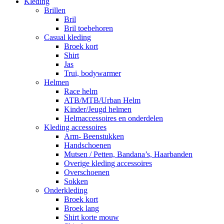
Kleding
Brillen
Bril
Bril toebehoren
Casual kleding
Broek kort
Shirt
Jas
Trui, bodywarmer
Helmen
Race helm
ATB/MTB/Urban Helm
Kinder/Jeugd helmen
Helmaccessoires en onderdelen
Kleding accessoires
Arm- Beenstukken
Handschoenen
Mutsen / Petten, Bandana’s, Haarbanden
Overige kleding accessoires
Overschoenen
Sokken
Onderkleding
Broek kort
Broek lang
Shirt korte mouw