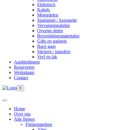
Elektrisch
Kabels
Motordelen
Spartamet / Saxonette
Vervangingsdelen
Overige delen
Bevestigingsmaterialen
Gifts en gadgets
Race gaas
Stickers / transfers
Verf en lak
Aanbiedingen
Reserveren
Werkplaats
Contact
X
Home
Over ons
Alle fietsen
Fietsenmerken
Altec