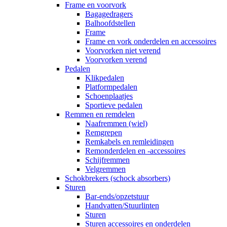
Frame en voorvork
Bagagedragers
Balhoofdstellen
Frame
Frame en vork onderdelen en accessoires
Voorvorken niet verend
Voorvorken verend
Pedalen
Klikpedalen
Platformpedalen
Schoenplaatjes
Sportieve pedalen
Remmen en remdelen
Naafremmen (wiel)
Remgrepen
Remkabels en remleidingen
Remonderdelen en -accessoires
Schijfremmen
Velgremmen
Schokbrekers (schock absorbers)
Sturen
Bar-ends/opzetstuur
Handvatten/Stuurlinten
Sturen
Sturen accessoires en onderdelen