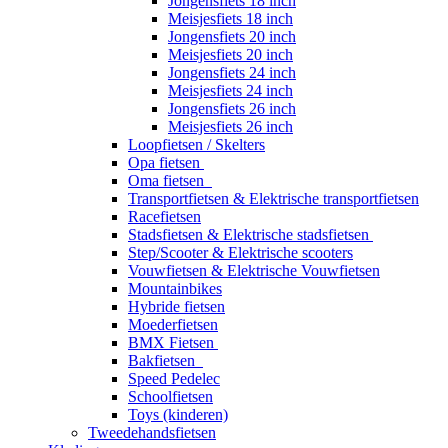
Jongensfiets 18 inch
Meisjesfiets 18 inch
Jongensfiets 20 inch
Meisjesfiets 20 inch
Jongensfiets 24 inch
Meisjesfiets 24 inch
Jongensfiets 26 inch
Meisjesfiets 26 inch
Loopfietsen / Skelters
Opa fietsen
Oma fietsen
Transportfietsen & Elektrische transportfietsen
Racefietsen
Stadsfietsen & Elektrische stadsfietsen
Step/Scooter & Elektrische scooters
Vouwfietsen & Elektrische Vouwfietsen
Mountainbikes
Hybride fietsen
Moederfietsen
BMX Fietsen
Bakfietsen
Speed Pedelec
Schoolfietsen
Toys (kinderen)
Tweedehandsfietsen