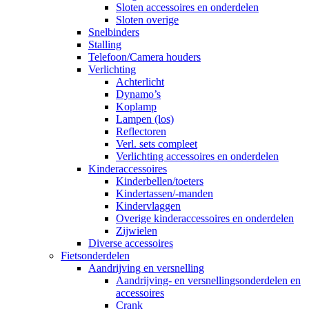
Sloten accessoires en onderdelen
Sloten overige
Snelbinders
Stalling
Telefoon/Camera houders
Verlichting
Achterlicht
Dynamo’s
Koplamp
Lampen (los)
Reflectoren
Verl. sets compleet
Verlichting accessoires en onderdelen
Kinderaccessoires
Kinderbellen/toeters
Kindertassen/-manden
Kindervlaggen
Overige kinderaccessoires en onderdelen
Zijwielen
Diverse accessoires
Fietsonderdelen
Aandrijving en versnelling
Aandrijving- en versnellingsonderdelen en
accessoires
Crank