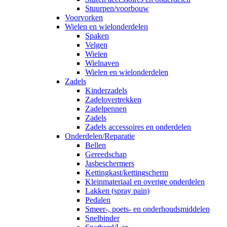
Stuurpen/voorbouw
Voorvorken
Wielen en wielonderdelen
Spaken
Velgen
Wielen
Wielnaven
Wielen en wielonderdelen
Zadels
Kinderzadels
Zadelovertrekken
Zadelpennen
Zadels
Zadels accessoires en onderdelen
Onderdelen/Reparatie
Bellen
Gereedschap
Jasbeschermers
Kettingkast/kettingscherm
Kleinmateriaal en overige onderdelen
Lakken (spray pain)
Pedalen
Smeer-, poets- en onderhoudsmiddelen
Snelbinder