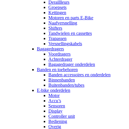
Deraillleurs
Groepsets
Kettingen
Motoren en parts E-Bike
Naafversnelling
Shifters
Tandwielen en cassettes
Trapassen
Versnellingskabels
Bagagedragers
Voordragers
Achterdrager
Bagagedrager onderdelen
Banden en toebehoren
Banden accessoires en onderdelen
Binnenbanden
Buitenbanden/tubes
E-bike onderdelen
Motor
Accu’s
Sensoren
Display
Controller unit
Bediening
Overig