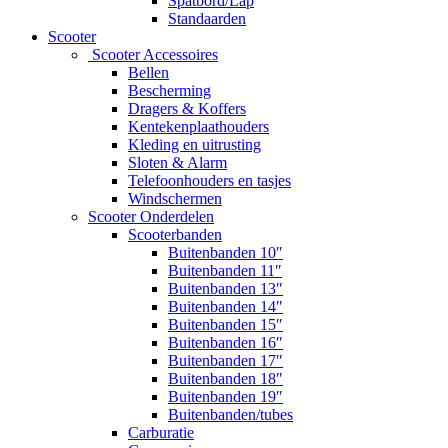
Spatbord/Lap
Standaarden
Scooter
Scooter Accessoires
Bellen
Bescherming
Dragers & Koffers
Kentekenplaathouders
Kleding en uitrusting
Sloten & Alarm
Telefoonhouders en tasjes
Windschermen
Scooter Onderdelen
Scooterbanden
Buitenbanden 10″
Buitenbanden 11″
Buitenbanden 13″
Buitenbanden 14″
Buitenbanden 15″
Buitenbanden 16″
Buitenbanden 17″
Buitenbanden 18″
Buitenbanden 19″
Buitenbanden/tubes
Carburatie