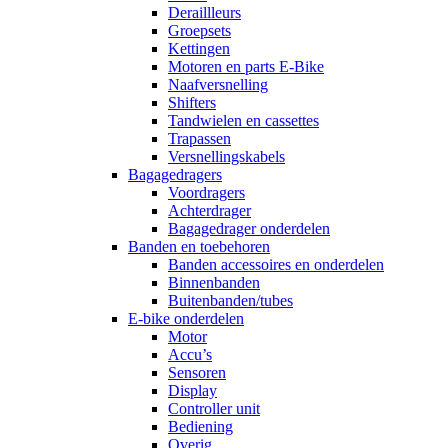
Deraillleurs
Groepsets
Kettingen
Motoren en parts E-Bike
Naafversnelling
Shifters
Tandwielen en cassettes
Trapassen
Versnellingskabels
Bagagedragers
Voordragers
Achterdrager
Bagagedrager onderdelen
Banden en toebehoren
Banden accessoires en onderdelen
Binnenbanden
Buitenbanden/tubes
E-bike onderdelen
Motor
Accu’s
Sensoren
Display
Controller unit
Bediening
Overig