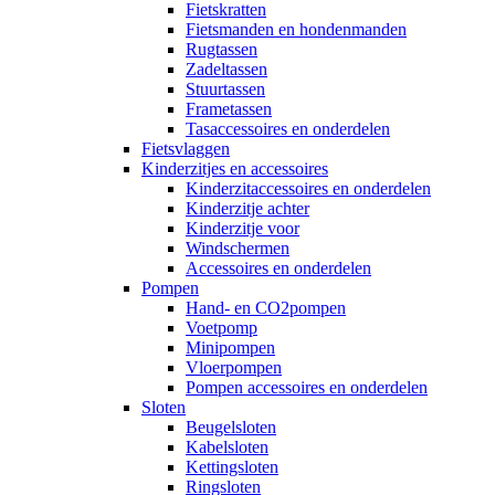
Fietskratten
Fietsmanden en hondenmanden
Rugtassen
Zadeltassen
Stuurtassen
Frametassen
Tasaccessoires en onderdelen
Fietsvlaggen
Kinderzitjes en accessoires
Kinderzitaccessoires en onderdelen
Kinderzitje achter
Kinderzitje voor
Windschermen
Accessoires en onderdelen
Pompen
Hand- en CO2pompen
Voetpomp
Minipompen
Vloerpompen
Pompen accessoires en onderdelen
Sloten
Beugelsloten
Kabelsloten
Kettingsloten
Ringsloten