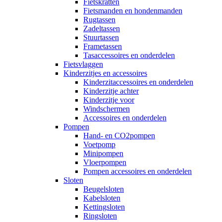
Fietskratten
Fietsmanden en hondenmanden
Rugtassen
Zadeltassen
Stuurtassen
Frametassen
Tasaccessoires en onderdelen
Fietsvlaggen
Kinderzitjes en accessoires
Kinderzitaccessoires en onderdelen
Kinderzitje achter
Kinderzitje voor
Windschermen
Accessoires en onderdelen
Pompen
Hand- en CO2pompen
Voetpomp
Minipompen
Vloerpompen
Pompen accessoires en onderdelen
Sloten
Beugelsloten
Kabelsloten
Kettingsloten
Ringsloten