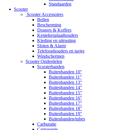
Standaarden
Scooter
Scooter Accessoires
Bellen
Bescherming
Dragers & Koffers
Kentekenplaathouders
Kleding en uitrusting
Sloten & Alarm
Telefoonhouders en tasjes
Windschermen
Scooter Onderdelen
Scooterbanden
Buitenbanden 10″
Buitenbanden 11″
Buitenbanden 13″
Buitenbanden 14″
Buitenbanden 15″
Buitenbanden 16″
Buitenbanden 17″
Buitenbanden 18″
Buitenbanden 19″
Buitenbanden/tubes
Carburatie
Carrosserie