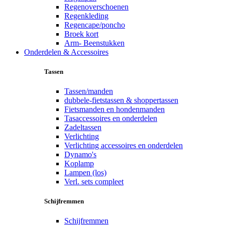
Regenoverschoenen
Regenkleding
Regencape/poncho
Broek kort
Arm- Beenstukken
Onderdelen & Accessoires
Tassen
Tassen/manden
dubbele-fietstassen & shoppertassen
Fietsmanden en hondenmanden
Tasaccessoires en onderdelen
Zadeltassen
Verlichting
Verlichting accessoires en onderdelen
Dynamo's
Koplamp
Lampen (los)
Verl. sets compleet
Schijfremmen
Schijfremmen