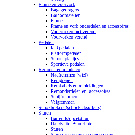
Frame en voorvork
Bagagedragers
Balhoofdstellen
Frame
Frame en vork onderdelen en accessoires
Voorvorken niet verend
Voorvorken verend
Pedalen
Klikpedalen
Platformpedalen
Schoenplaatjes
Sportieve pedalen
Remmen en remdelen
Naafremmen (wiel)
Remgrepen
Remkabels en remleidingen
Remonderdelen en -accessoires
Schijfremmen
Velgremmen
Schokbrekers (schock absorbers)
Sturen
Bar-ends/opzetstuur
Handvatten/Stuurlinten
Sturen
Sturen accessoires en onderdelen