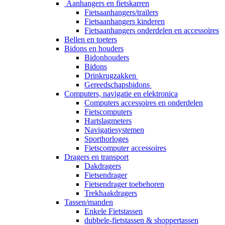
Aanhangers en fietskarren
Fietsaanhangers/trailers
Fietsaanhangers kinderen
Fietsaanhangers onderdelen en accessoires
Bellen en toeters
Bidons en houders
Bidonhouders
Bidons
Drinkrugzakken
Gereedschapsbidons
Computers, navigatie en elektronica
Computers accessoires en onderdelen
Fietscomputers
Hartslagmeters
Navigatiesystemen
Sporthorloges
Fietscomputer accessoires
Dragers en transport
Dakdragers
Fietsendrager
Fietsendrager toebehoren
Trekhaakdragers
Tassen/manden
Enkele Fietstassen
dubbele-fietstassen & shoppertassen