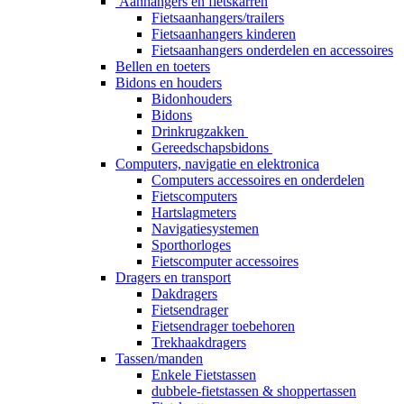
Aanhangers en fietskarren
Fietsaanhangers/trailers
Fietsaanhangers kinderen
Fietsaanhangers onderdelen en accessoires
Bellen en toeters
Bidons en houders
Bidonhouders
Bidons
Drinkrugzakken
Gereedschapsbidons
Computers, navigatie en elektronica
Computers accessoires en onderdelen
Fietscomputers
Hartslagmeters
Navigatiesystemen
Sporthorloges
Fietscomputer accessoires
Dragers en transport
Dakdragers
Fietsendrager
Fietsendrager toebehoren
Trekhaakdragers
Tassen/manden
Enkele Fietstassen
dubbele-fietstassen & shoppertassen