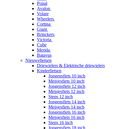
Popal
Avalon
Volare
Wheelers
Cortina
Giant
Brinckers
Victoria
Cube
Merida
Batavus
Nieuwefietsen
Driewielers & Elektrische driewielers
Kinderfietsen
Jongensfiets 10 inch
Meisjesfiets 10 inch
Jongensfiets 12 inch
Meisjesfiets 12 inch
Steps 12 inch
Jongensfiets 14 inch
Meisjesfiets 14 inch
Jongensfiets 16 inch
Meisjesfiets 16 inch
Steps 16 inch
Jongensfiets 18 inch