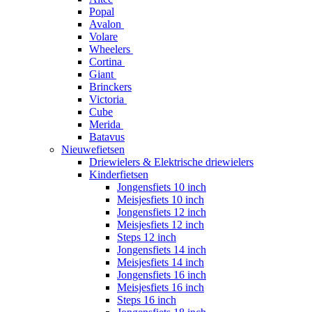
Popal
Avalon
Volare
Wheelers
Cortina
Giant
Brinckers
Victoria
Cube
Merida
Batavus
Nieuwefietsen
Driewielers & Elektrische driewielers
Kinderfietsen
Jongensfiets 10 inch
Meisjesfiets 10 inch
Jongensfiets 12 inch
Meisjesfiets 12 inch
Steps 12 inch
Jongensfiets 14 inch
Meisjesfiets 14 inch
Jongensfiets 16 inch
Meisjesfiets 16 inch
Steps 16 inch