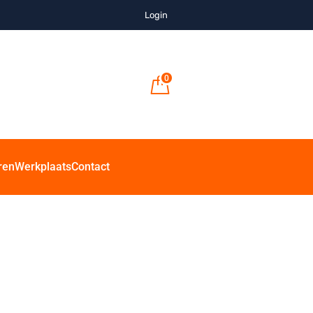
Login
0
ren
Werkplaats
Contact