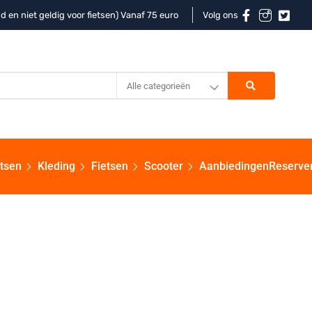
d en niet geldig voor fietsen) Vanaf 75 euro
Volg ons
Alle categorieën
etsen
Kleding
Fietsen
Scooter
Aanbiedingen
Reserve