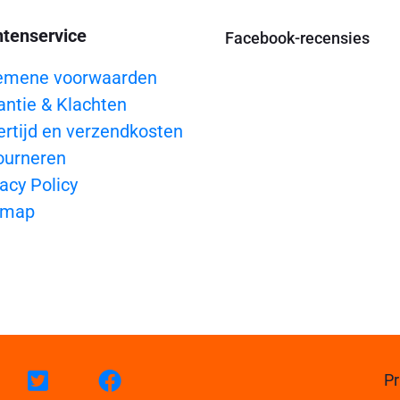
ntenservice
Facebook-recensies
emene voorwaarden
antie & Klachten
ertijd en verzendkosten
ourneren
acy Policy
emap
Pr