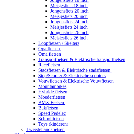
Jongensfiets 18 inch
Meisjesfiets 18 inch
Jongensfiets 20 inch
Meisjesfiets 20 inch
Jongensfiets 24 inch
Meisjesfiets 24 inch
Jongensfiets 26 inch
Meisjesfiets 26 inch
Loopfietsen / Skelters
Opa fietsen
Oma fietsen
Transportfietsen & Elektrische transportfietsen
Racefietsen
Stadsfietsen & Elektrische stadsfietsen
Step/Scooter & Elektrische scooters
Vouwfietsen & Elektrische Vouwfietsen
Mountainbikes
Hybride fietsen
Moederfietsen
BMX Fietsen
Bakfietsen
Speed Pedelec
Schoolfietsen
Toys (kinderen)
Tweedehandsfietsen