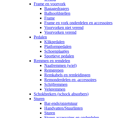
Frame en voorvork
Bagagedragers
Balhoofdstellen
Frame
Frame en vork onderdelen en accessoires
Voorvorken niet verend
Voorvorken verend
Pedalen
Klikpedalen
Platformpedalen
Schoenplaatjes
Sportieve pedalen
Remmen en remdelen
Naafremmen (wiel)
Remgrepen
Remkabels en remleidingen
Remonderdelen en -accessoires
Schijfremmen
Velgremmen
Schokbrekers (schock absorbers)
Sturen
Bar-ends/opzetstuur
Handvatten/Stuurlinten
Sturen
Sturen accessoires en onderdelen