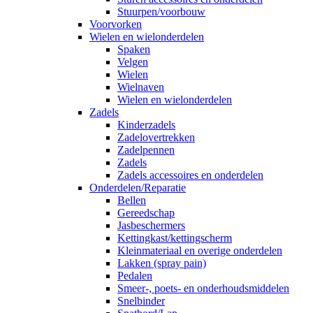
Stuurpen/voorbouw
Voorvorken
Wielen en wielonderdelen
Spaken
Velgen
Wielen
Wielnaven
Wielen en wielonderdelen
Zadels
Kinderzadels
Zadelovertrekken
Zadelpennen
Zadels
Zadels accessoires en onderdelen
Onderdelen/Reparatie
Bellen
Gereedschap
Jasbeschermers
Kettingkast/kettingscherm
Kleinmateriaal en overige onderdelen
Lakken (spray pain)
Pedalen
Smeer-, poets- en onderhoudsmiddelen
Snelbinder