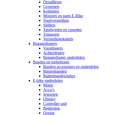
Deraillleurs
Groepsets
Kettingen
Motoren en parts E-Bike
Naafversnelling
Shifters
Tandwielen en cassettes
Trapassen
Versnellingskabels
Bagagedragers
Voordragers
Achterdrager
Bagagedrager onderdelen
Banden en toebehoren
Banden accessoires en onderdelen
Binnenbanden
Buitenbanden/tubes
E-bike onderdelen
Motor
Accu’s
Sensoren
Display
Controller unit
Bediening
Overig