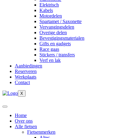
Elektrisch
Kabels
Motordelen
Spartamet / Saxonette
Vervangingsdelen
Overige delen
Bevestigingsmaterialen
Gifts en gadgets
Race gaas
Stickers / transfers
Verf en lak
Aanbiedingen
Reserveren
Werkplaats
Contact
X
Home
Over ons
Alle fietsen
Fietsenmerken
Altec