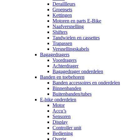
Deraillleurs
Groepsets
Kettingen
Motoren en parts E-Bike
Naafversnelling
Shifters
Tandwielen en cassettes
Trapassen
Versnellingskabels
Bagagedragers
Voordragers
Achterdrager
Bagagedrager onderdelen
Banden en toebehoren
Banden accessoires en onderdelen
Binnenbanden
Buitenbanden/tubes
E-bike onderdelen
Motor
Accu’s
Sensoren
Display
Controller unit
Bediening
Overig