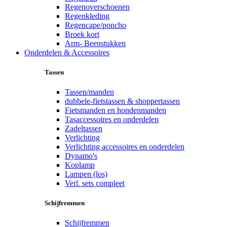
Regenoverschoenen
Regenkleding
Regencape/poncho
Broek kort
Arm- Beenstukken
Onderdelen & Accessoires
Tassen
Tassen/manden
dubbele-fietstassen & shoppertassen
Fietsmanden en hondenmanden
Tasaccessoires en onderdelen
Zadeltassen
Verlichting
Verlichting accessoires en onderdelen
Dynamo's
Koplamp
Lampen (los)
Verl. sets compleet
Schijfremmen
Schijfremmen