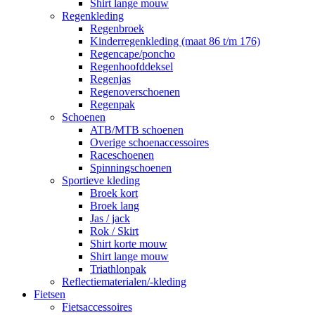
Shirt lange mouw
Regenkleding
Regenbroek
Kinderregenkleding (maat 86 t/m 176)
Regencape/poncho
Regenhoofddeksel
Regenjas
Regenoverschoenen
Regenpak
Schoenen
ATB/MTB schoenen
Overige schoenaccessoires
Raceschoenen
Spinningschoenen
Sportieve kleding
Broek kort
Broek lang
Jas / jack
Rok / Skirt
Shirt korte mouw
Shirt lange mouw
Triathlonpak
Reflectiematerialen/-kleding
Fietsen
Fietsaccessoires