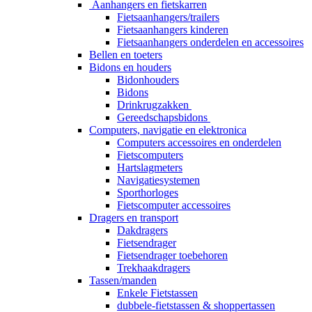
Aanhangers en fietskarren
Fietsaanhangers/trailers
Fietsaanhangers kinderen
Fietsaanhangers onderdelen en accessoires
Bellen en toeters
Bidons en houders
Bidonhouders
Bidons
Drinkrugzakken
Gereedschapsbidons
Computers, navigatie en elektronica
Computers accessoires en onderdelen
Fietscomputers
Hartslagmeters
Navigatiesystemen
Sporthorloges
Fietscomputer accessoires
Dragers en transport
Dakdragers
Fietsendrager
Fietsendrager toebehoren
Trekhaakdragers
Tassen/manden
Enkele Fietstassen
dubbele-fietstassen & shoppertassen