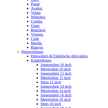
Popal
Avalon
Volare
Wheelers
Cortina
Giant
Brinckers
Victoria
Cube
Merida
Batavus
Nieuwefietsen
Driewielers & Elektrische driewielers
Kinderfietsen
Jongensfiets 10 inch
Meisjesfiets 10 inch
Jongensfiets 12 inch
Meisjesfiets 12 inch
Steps 12 inch
Jongensfiets 14 inch
Meisjesfiets 14 inch
Jongensfiets 16 inch
Meisjesfiets 16 inch
Steps 16 inch