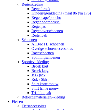
Regenkleding
Regenbroek
Kinderregenkleding (maat 86 t/m 176)
Regencape/poncho
Regenhoofddeksel
Regenjas
Regenoverschoenen
Regenpak
Schoenen
ATB/MTB schoenen
Overige schoenaccessoires
Raceschoenen
Spinningschoenen
Sportieve kleding
Broek kort
Broek lang
Jas / jack
Rok / Skirt
Shirt korte mouw
Shirt lange mouw
Triathlonpak
Reflectiematerialen/-kleding
Fietsen
Fietsaccessoires