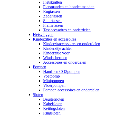
Fietskratten
Fietsmanden en hondenmanden
Rugtassen
Zadeltassen
Stuurtassen
Frametassen
Tasaccessoires en onderdelen
Fietsvlaggen
Kinderzitjes en accessoires
Kinderzitaccessoires en onderdelen
Kinderzitje achter
Kinderzitje voor
Windschermen
Accessoires en onderdelen
Pompen
Hand- en CO2pompen
Voetpomp
Minipompen
Vloerpompen
Pompen accessoires en onderdelen
Sloten
Beugelsloten
Kabelsloten
Kettingsloten
Ringsloten