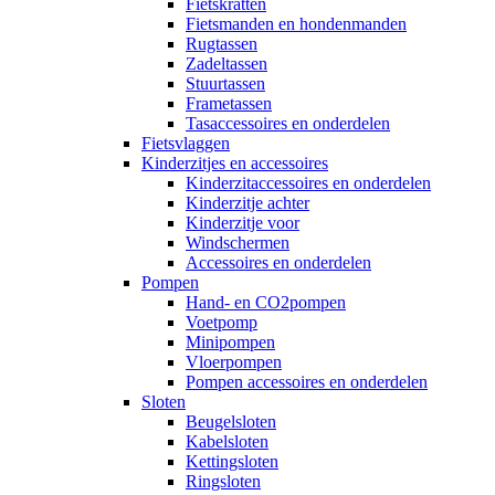
Fietskratten
Fietsmanden en hondenmanden
Rugtassen
Zadeltassen
Stuurtassen
Frametassen
Tasaccessoires en onderdelen
Fietsvlaggen
Kinderzitjes en accessoires
Kinderzitaccessoires en onderdelen
Kinderzitje achter
Kinderzitje voor
Windschermen
Accessoires en onderdelen
Pompen
Hand- en CO2pompen
Voetpomp
Minipompen
Vloerpompen
Pompen accessoires en onderdelen
Sloten
Beugelsloten
Kabelsloten
Kettingsloten
Ringsloten