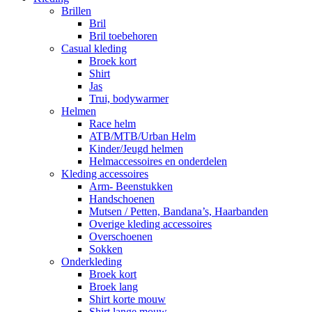
Brillen
Bril
Bril toebehoren
Casual kleding
Broek kort
Shirt
Jas
Trui, bodywarmer
Helmen
Race helm
ATB/MTB/Urban Helm
Kinder/Jeugd helmen
Helmaccessoires en onderdelen
Kleding accessoires
Arm- Beenstukken
Handschoenen
Mutsen / Petten, Bandana’s, Haarbanden
Overige kleding accessoires
Overschoenen
Sokken
Onderkleding
Broek kort
Broek lang
Shirt korte mouw
Shirt lange mouw