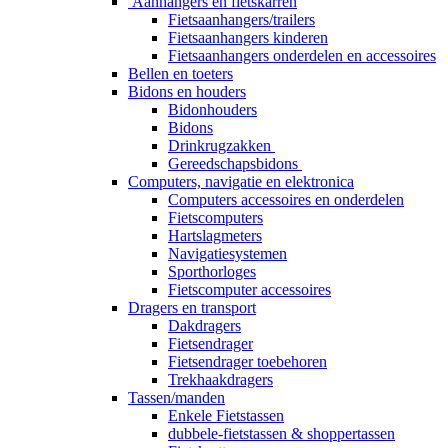
Aanhangers en fietskarren
Fietsaanhangers/trailers
Fietsaanhangers kinderen
Fietsaanhangers onderdelen en accessoires
Bellen en toeters
Bidons en houders
Bidonhouders
Bidons
Drinkrugzakken
Gereedschapsbidons
Computers, navigatie en elektronica
Computers accessoires en onderdelen
Fietscomputers
Hartslagmeters
Navigatiesystemen
Sporthorloges
Fietscomputer accessoires
Dragers en transport
Dakdragers
Fietsendrager
Fietsendrager toebehoren
Trekhaakdragers
Tassen/manden
Enkele Fietstassen
dubbele-fietstassen & shoppertassen