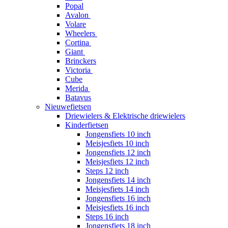
Popal
Avalon
Volare
Wheelers
Cortina
Giant
Brinckers
Victoria
Cube
Merida
Batavus
Nieuwefietsen
Driewielers & Elektrische driewielers
Kinderfietsen
Jongensfiets 10 inch
Meisjesfiets 10 inch
Jongensfiets 12 inch
Meisjesfiets 12 inch
Steps 12 inch
Jongensfiets 14 inch
Meisjesfiets 14 inch
Jongensfiets 16 inch
Meisjesfiets 16 inch
Steps 16 inch
Jongensfiets 18 inch