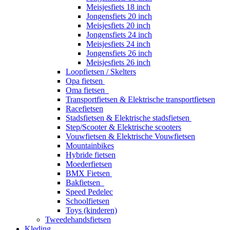
Meisjesfiets 18 inch
Jongensfiets 20 inch
Meisjesfiets 20 inch
Jongensfiets 24 inch
Meisjesfiets 24 inch
Jongensfiets 26 inch
Meisjesfiets 26 inch
Loopfietsen / Skelters
Opa fietsen
Oma fietsen
Transportfietsen & Elektrische transportfietsen
Racefietsen
Stadsfietsen & Elektrische stadsfietsen
Step/Scooter & Elektrische scooters
Vouwfietsen & Elektrische Vouwfietsen
Mountainbikes
Hybride fietsen
Moederfietsen
BMX Fietsen
Bakfietsen
Speed Pedelec
Schoolfietsen
Toys (kinderen)
Tweedehandsfietsen
Kleding