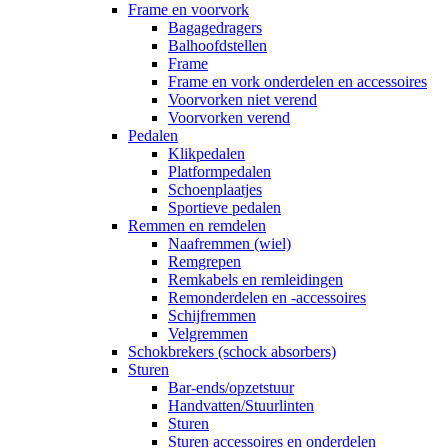
Frame en voorvork
Bagagedragers
Balhoofdstellen
Frame
Frame en vork onderdelen en accessoires
Voorvorken niet verend
Voorvorken verend
Pedalen
Klikpedalen
Platformpedalen
Schoenplaatjes
Sportieve pedalen
Remmen en remdelen
Naafremmen (wiel)
Remgrepen
Remkabels en remleidingen
Remonderdelen en -accessoires
Schijfremmen
Velgremmen
Schokbrekers (schock absorbers)
Sturen
Bar-ends/opzetstuur
Handvatten/Stuurlinten
Sturen
Sturen accessoires en onderdelen