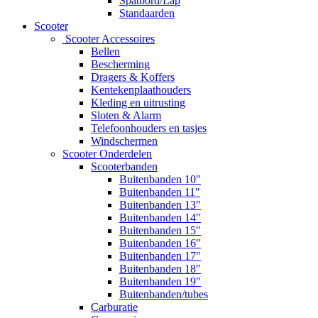
Spatbord/Lap
Standaarden
Scooter
Scooter Accessoires
Bellen
Bescherming
Dragers & Koffers
Kentekenplaathouders
Kleding en uitrusting
Sloten & Alarm
Telefoonhouders en tasjes
Windschermen
Scooter Onderdelen
Scooterbanden
Buitenbanden 10″
Buitenbanden 11″
Buitenbanden 13″
Buitenbanden 14″
Buitenbanden 15″
Buitenbanden 16″
Buitenbanden 17″
Buitenbanden 18″
Buitenbanden 19″
Buitenbanden/tubes
Carburatie