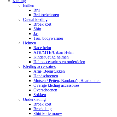
Kleding
Brillen
Bril
Bril toebehoren
Casual kleding
Broek kort
Shirt
Jas
Trui, bodywarmer
Helmen
Race helm
ATB/MTB/Urban Helm
Kinder/Jeugd helmen
Helmaccessoires en onderdelen
Kleding accessoires
Arm- Beenstukken
Handschoenen
Mutsen / Petten, Bandana’s, Haarbanden
Overige kleding accessoires
Overschoenen
Sokken
Onderkleding
Broek kort
Broek lang
Shirt korte mouw