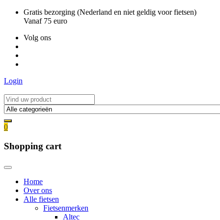
Ga
Gratis bezorging (Nederland en niet geldig voor fietsen)
naar
Vanaf 75 euro
de
Volg ons
inhoud
Login
0
Shopping cart
Home
Over ons
Alle fietsen
Fietsenmerken
Altec