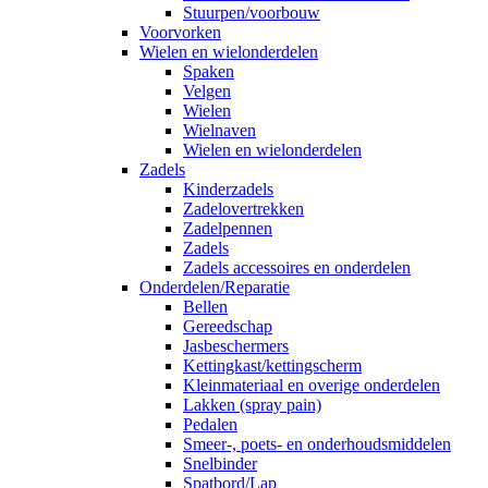
Stuurpen/voorbouw
Voorvorken
Wielen en wielonderdelen
Spaken
Velgen
Wielen
Wielnaven
Wielen en wielonderdelen
Zadels
Kinderzadels
Zadelovertrekken
Zadelpennen
Zadels
Zadels accessoires en onderdelen
Onderdelen/Reparatie
Bellen
Gereedschap
Jasbeschermers
Kettingkast/kettingscherm
Kleinmateriaal en overige onderdelen
Lakken (spray pain)
Pedalen
Smeer-, poets- en onderhoudsmiddelen
Snelbinder
Spatbord/Lap