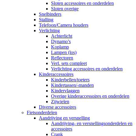
Sloten accessoires en onderdelen
Sloten overige
Snelbinders
Stalling
Telefoon/Camera houders
Verlichting
Achterlicht
Dynamo’s
Koplamp
Lampen (los)
Reflectoren
Verl. sets compleet
Verlichting accessoires en onderdelen
Kinderaccessoires
Kinderbellen/toeters
Kindertassen/-manden
Kindervlaggen
Overige kinderaccessoires en onderdelen
Zijwielen
Diverse accessoires
Fietsonderdelen
Aandrijving en versnelling
Aandrijving- en versnellingsonderdelen en
accessoires
Crank