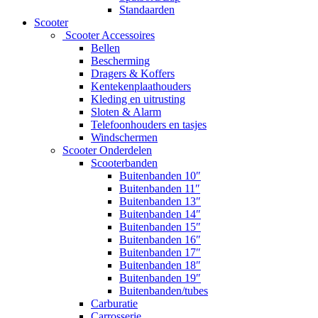
Standaarden
Scooter
Scooter Accessoires
Bellen
Bescherming
Dragers & Koffers
Kentekenplaathouders
Kleding en uitrusting
Sloten & Alarm
Telefoonhouders en tasjes
Windschermen
Scooter Onderdelen
Scooterbanden
Buitenbanden 10″
Buitenbanden 11″
Buitenbanden 13″
Buitenbanden 14″
Buitenbanden 15″
Buitenbanden 16″
Buitenbanden 17″
Buitenbanden 18″
Buitenbanden 19″
Buitenbanden/tubes
Carburatie
Carrosserie