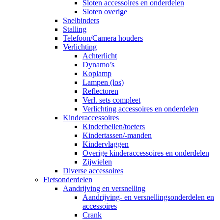
Sloten accessoires en onderdelen
Sloten overige
Snelbinders
Stalling
Telefoon/Camera houders
Verlichting
Achterlicht
Dynamo’s
Koplamp
Lampen (los)
Reflectoren
Verl. sets compleet
Verlichting accessoires en onderdelen
Kinderaccessoires
Kinderbellen/toeters
Kindertassen/-manden
Kindervlaggen
Overige kinderaccessoires en onderdelen
Zijwielen
Diverse accessoires
Fietsonderdelen
Aandrijving en versnelling
Aandrijving- en versnellingsonderdelen en
accessoires
Crank