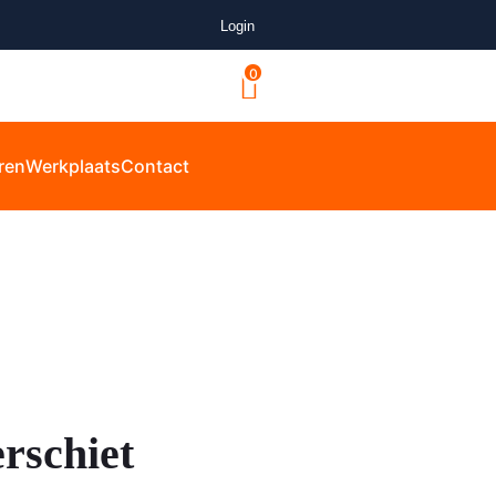
Login
0
ren
Werkplaats
Contact
erschiet