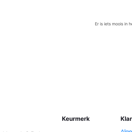
Er is iets moois i
Keurmerk
Kla
Alg