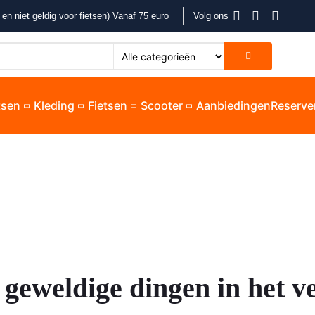
en niet geldig voor fietsen) Vanaf 75 euro
Volg ons
etsen
Kleding
Fietsen
Scooter
Aanbiedingen
Reserve
 geweldige dingen in het v