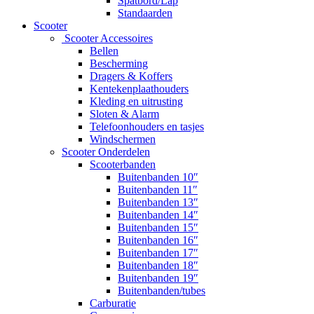
Spatbord/Lap
Standaarden
Scooter
Scooter Accessoires
Bellen
Bescherming
Dragers & Koffers
Kentekenplaathouders
Kleding en uitrusting
Sloten & Alarm
Telefoonhouders en tasjes
Windschermen
Scooter Onderdelen
Scooterbanden
Buitenbanden 10″
Buitenbanden 11″
Buitenbanden 13″
Buitenbanden 14″
Buitenbanden 15″
Buitenbanden 16″
Buitenbanden 17″
Buitenbanden 18″
Buitenbanden 19″
Buitenbanden/tubes
Carburatie