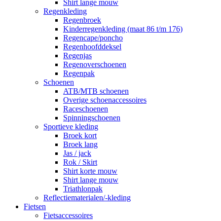
Shirt lange mouw
Regenkleding
Regenbroek
Kinderregenkleding (maat 86 t/m 176)
Regencape/poncho
Regenhoofddeksel
Regenjas
Regenoverschoenen
Regenpak
Schoenen
ATB/MTB schoenen
Overige schoenaccessoires
Raceschoenen
Spinningschoenen
Sportieve kleding
Broek kort
Broek lang
Jas / jack
Rok / Skirt
Shirt korte mouw
Shirt lange mouw
Triathlonpak
Reflectiematerialen/-kleding
Fietsen
Fietsaccessoires