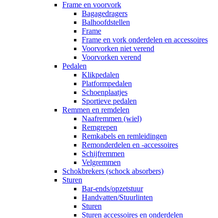
Frame en voorvork
Bagagedragers
Balhoofdstellen
Frame
Frame en vork onderdelen en accessoires
Voorvorken niet verend
Voorvorken verend
Pedalen
Klikpedalen
Platformpedalen
Schoenplaatjes
Sportieve pedalen
Remmen en remdelen
Naafremmen (wiel)
Remgrepen
Remkabels en remleidingen
Remonderdelen en -accessoires
Schijfremmen
Velgremmen
Schokbrekers (schock absorbers)
Sturen
Bar-ends/opzetstuur
Handvatten/Stuurlinten
Sturen
Sturen accessoires en onderdelen