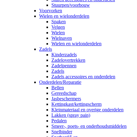
Stuurpen/voorbouw
Voorvorken
Wielen en wielonderdelen
Spaken
Velgen
Wielen
Wielnaven
Wielen en wielonderdelen
Zadels
Kinderzadels
Zadelovertrekken
Zadelpennen
Zadels
Zadels accessoires en onderdelen
Onderdelen/Reparatie
Bellen
Gereedschap
Jasbeschermers
Kettingkast/kettingscherm
Kleinmateriaal en overige onderdelen
Lakken (spray pain)
Pedalen
Smeer-, poets- en onderhoudsmiddelen
Snelbinder