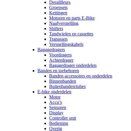
Deraillleurs
Groepsets
Kettingen
Motoren en parts E-Bike
Naafversnelling
Shifters
Tandwielen en cassettes
Trapassen
Versnellingskabels
Bagagedragers
Voordragers
Achterdrager
Bagagedrager onderdelen
Banden en toebehoren
Banden accessoires en onderdelen
Binnenbanden
Buitenbanden/tubes
E-bike onderdelen
Motor
Accu’s
Sensoren
Display
Controller unit
Bediening
Overig