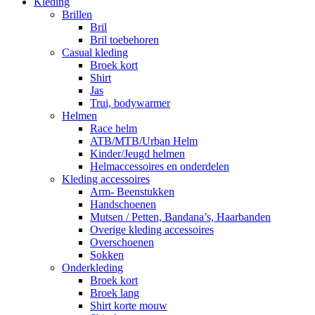
Kleding
Brillen
Bril
Bril toebehoren
Casual kleding
Broek kort
Shirt
Jas
Trui, bodywarmer
Helmen
Race helm
ATB/MTB/Urban Helm
Kinder/Jeugd helmen
Helmaccessoires en onderdelen
Kleding accessoires
Arm- Beenstukken
Handschoenen
Mutsen / Petten, Bandana’s, Haarbanden
Overige kleding accessoires
Overschoenen
Sokken
Onderkleding
Broek kort
Broek lang
Shirt korte mouw