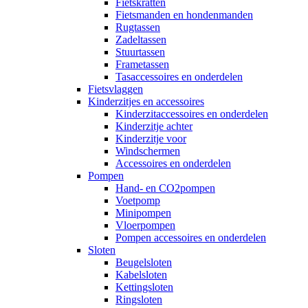
Fietskratten
Fietsmanden en hondenmanden
Rugtassen
Zadeltassen
Stuurtassen
Frametassen
Tasaccessoires en onderdelen
Fietsvlaggen
Kinderzitjes en accessoires
Kinderzitaccessoires en onderdelen
Kinderzitje achter
Kinderzitje voor
Windschermen
Accessoires en onderdelen
Pompen
Hand- en CO2pompen
Voetpomp
Minipompen
Vloerpompen
Pompen accessoires en onderdelen
Sloten
Beugelsloten
Kabelsloten
Kettingsloten
Ringsloten