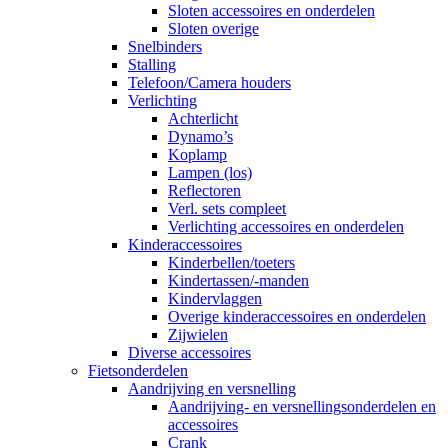
Sloten accessoires en onderdelen
Sloten overige
Snelbinders
Stalling
Telefoon/Camera houders
Verlichting
Achterlicht
Dynamo’s
Koplamp
Lampen (los)
Reflectoren
Verl. sets compleet
Verlichting accessoires en onderdelen
Kinderaccessoires
Kinderbellen/toeters
Kindertassen/-manden
Kindervlaggen
Overige kinderaccessoires en onderdelen
Zijwielen
Diverse accessoires
Fietsonderdelen
Aandrijving en versnelling
Aandrijving- en versnellingsonderdelen en
accessoires
Crank