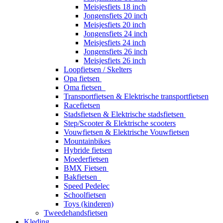
Meisjesfiets 18 inch
Jongensfiets 20 inch
Meisjesfiets 20 inch
Jongensfiets 24 inch
Meisjesfiets 24 inch
Jongensfiets 26 inch
Meisjesfiets 26 inch
Loopfietsen / Skelters
Opa fietsen
Oma fietsen
Transportfietsen & Elektrische transportfietsen
Racefietsen
Stadsfietsen & Elektrische stadsfietsen
Step/Scooter & Elektrische scooters
Vouwfietsen & Elektrische Vouwfietsen
Mountainbikes
Hybride fietsen
Moederfietsen
BMX Fietsen
Bakfietsen
Speed Pedelec
Schoolfietsen
Toys (kinderen)
Tweedehandsfietsen
Kleding