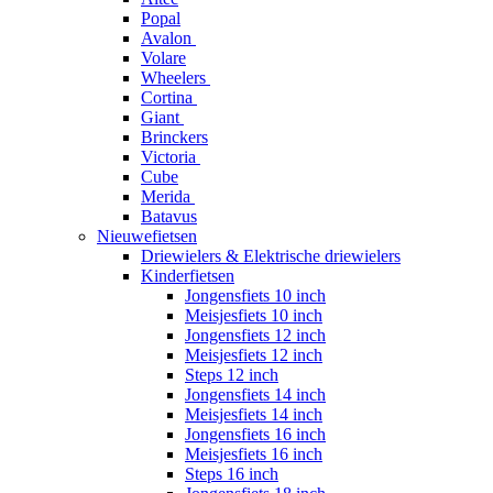
Popal
Avalon
Volare
Wheelers
Cortina
Giant
Brinckers
Victoria
Cube
Merida
Batavus
Nieuwefietsen
Driewielers & Elektrische driewielers
Kinderfietsen
Jongensfiets 10 inch
Meisjesfiets 10 inch
Jongensfiets 12 inch
Meisjesfiets 12 inch
Steps 12 inch
Jongensfiets 14 inch
Meisjesfiets 14 inch
Jongensfiets 16 inch
Meisjesfiets 16 inch
Steps 16 inch