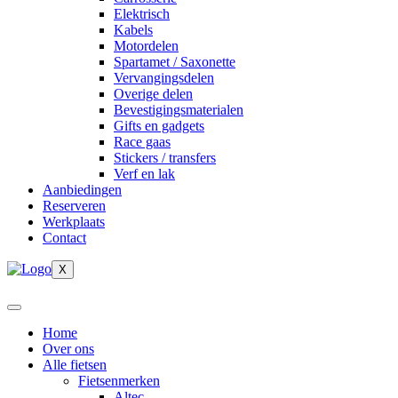
Elektrisch
Kabels
Motordelen
Spartamet / Saxonette
Vervangingsdelen
Overige delen
Bevestigingsmaterialen
Gifts en gadgets
Race gaas
Stickers / transfers
Verf en lak
Aanbiedingen
Reserveren
Werkplaats
Contact
X
Home
Over ons
Alle fietsen
Fietsenmerken
Altec