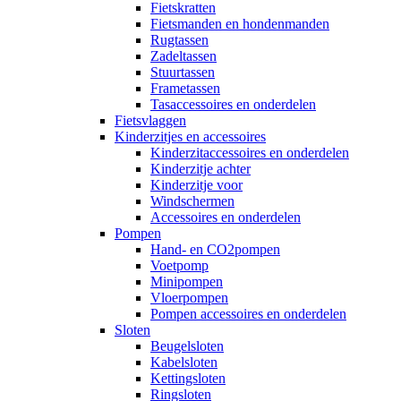
Fietskratten
Fietsmanden en hondenmanden
Rugtassen
Zadeltassen
Stuurtassen
Frametassen
Tasaccessoires en onderdelen
Fietsvlaggen
Kinderzitjes en accessoires
Kinderzitaccessoires en onderdelen
Kinderzitje achter
Kinderzitje voor
Windschermen
Accessoires en onderdelen
Pompen
Hand- en CO2pompen
Voetpomp
Minipompen
Vloerpompen
Pompen accessoires en onderdelen
Sloten
Beugelsloten
Kabelsloten
Kettingsloten
Ringsloten