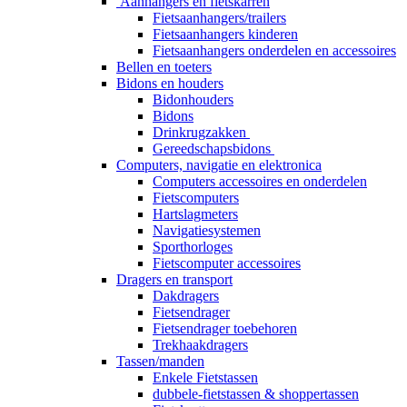
Aanhangers en fietskarren
Fietsaanhangers/trailers
Fietsaanhangers kinderen
Fietsaanhangers onderdelen en accessoires
Bellen en toeters
Bidons en houders
Bidonhouders
Bidons
Drinkrugzakken
Gereedschapsbidons
Computers, navigatie en elektronica
Computers accessoires en onderdelen
Fietscomputers
Hartslagmeters
Navigatiesystemen
Sporthorloges
Fietscomputer accessoires
Dragers en transport
Dakdragers
Fietsendrager
Fietsendrager toebehoren
Trekhaakdragers
Tassen/manden
Enkele Fietstassen
dubbele-fietstassen & shoppertassen