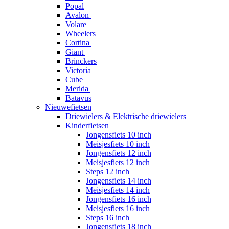
Popal
Avalon
Volare
Wheelers
Cortina
Giant
Brinckers
Victoria
Cube
Merida
Batavus
Nieuwefietsen
Driewielers & Elektrische driewielers
Kinderfietsen
Jongensfiets 10 inch
Meisjesfiets 10 inch
Jongensfiets 12 inch
Meisjesfiets 12 inch
Steps 12 inch
Jongensfiets 14 inch
Meisjesfiets 14 inch
Jongensfiets 16 inch
Meisjesfiets 16 inch
Steps 16 inch
Jongensfiets 18 inch