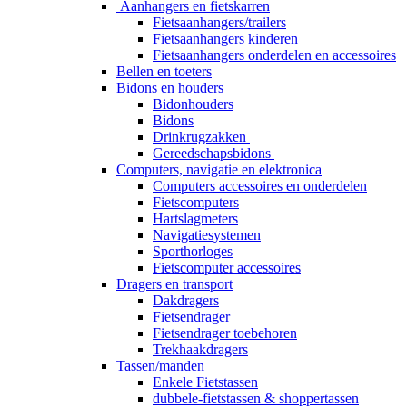
Aanhangers en fietskarren
Fietsaanhangers/trailers
Fietsaanhangers kinderen
Fietsaanhangers onderdelen en accessoires
Bellen en toeters
Bidons en houders
Bidonhouders
Bidons
Drinkrugzakken
Gereedschapsbidons
Computers, navigatie en elektronica
Computers accessoires en onderdelen
Fietscomputers
Hartslagmeters
Navigatiesystemen
Sporthorloges
Fietscomputer accessoires
Dragers en transport
Dakdragers
Fietsendrager
Fietsendrager toebehoren
Trekhaakdragers
Tassen/manden
Enkele Fietstassen
dubbele-fietstassen & shoppertassen