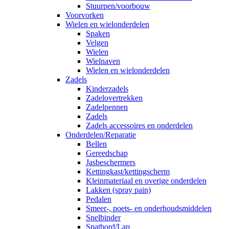
Stuurpen/voorbouw
Voorvorken
Wielen en wielonderdelen
Spaken
Velgen
Wielen
Wielnaven
Wielen en wielonderdelen
Zadels
Kinderzadels
Zadelovertrekken
Zadelpennen
Zadels
Zadels accessoires en onderdelen
Onderdelen/Reparatie
Bellen
Gereedschap
Jasbeschermers
Kettingkast/kettingscherm
Kleinmateriaal en overige onderdelen
Lakken (spray pain)
Pedalen
Smeer-, poets- en onderhoudsmiddelen
Snelbinder
Spatbord/Lap