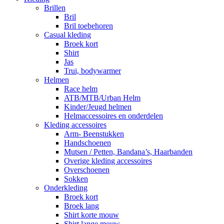
Brillen
Bril
Bril toebehoren
Casual kleding
Broek kort
Shirt
Jas
Trui, bodywarmer
Helmen
Race helm
ATB/MTB/Urban Helm
Kinder/Jeugd helmen
Helmaccessoires en onderdelen
Kleding accessoires
Arm- Beenstukken
Handschoenen
Mutsen / Petten, Bandana’s, Haarbanden
Overige kleding accessoires
Overschoenen
Sokken
Onderkleding
Broek kort
Broek lang
Shirt korte mouw
Shirt lange mouw