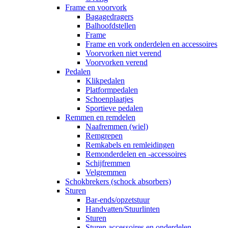
Frame en voorvork
Bagagedragers
Balhoofdstellen
Frame
Frame en vork onderdelen en accessoires
Voorvorken niet verend
Voorvorken verend
Pedalen
Klikpedalen
Platformpedalen
Schoenplaatjes
Sportieve pedalen
Remmen en remdelen
Naafremmen (wiel)
Remgrepen
Remkabels en remleidingen
Remonderdelen en -accessoires
Schijfremmen
Velgremmen
Schokbrekers (schock absorbers)
Sturen
Bar-ends/opzetstuur
Handvatten/Stuurlinten
Sturen
Sturen accessoires en onderdelen