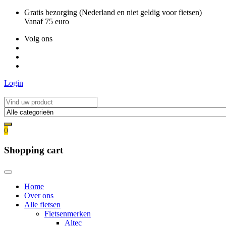
Ga
Gratis bezorging (Nederland en niet geldig voor fietsen)
naar
Vanaf 75 euro
de
Volg ons
inhoud
Login
0
Shopping cart
Home
Over ons
Alle fietsen
Fietsenmerken
Altec