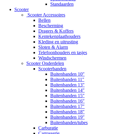
Standaarden
Scooter
Scooter Accessoires
Bellen
Bescherming
Dragers & Koffers
Kentekenplaathouders
Kleding en uitrusting
Sloten & Alarm
Telefoonhouders en tasjes
Windschermen
Scooter Onderdelen
Scooterbanden
Buitenbanden 10″
Buitenbanden 11″
Buitenbanden 13″
Buitenbanden 14″
Buitenbanden 15″
Buitenbanden 16″
Buitenbanden 17″
Buitenbanden 18″
Buitenbanden 19″
Buitenbanden/tubes
Carburatie
Carrosserie