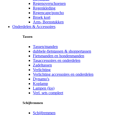
Regenoverschoenen
Regenkleding
Regencape/poncho
Broek kort
Arm- Beenstukken
Onderdelen & Accessoires
Tassen
Tassen/manden
dubbele-fietstassen & shoppertassen
Fietsmanden en hondenmanden
Tasaccessoires en onderdelen
Zadeltassen
Verlichting
Verlichting accessoires en onderdelen
Dynamo's
Koplamp
Lampen (los)
Verl. sets compleet
Schijfremmen
Schijfremmen