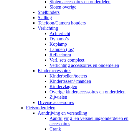
Sloten accessoires en onderdelen
Sloten overige
Snelbinders
Stalling
Telefoon/Camera houders
Verlichting
Achterlicht
Dynamo’s
Koplamp
Lampen (los)
Reflectoren
Verl. sets compleet
Verlichting accessoires en onderdelen
Kinderaccessoires
Kinderbellen/toeters
Kindertassen/-manden
Kindervlaggen
Overige kinderaccessoires en onderdelen
Zijwielen
Diverse accessoires
Fietsonderdelen
Aandrijving en versnelling
Aandrijving- en versnellingsonderdelen en
accessoires
Crank