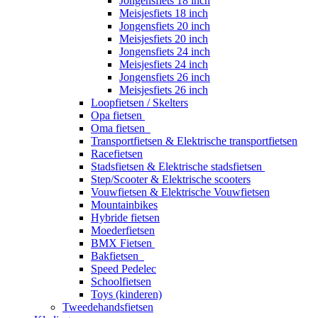
Jongensfiets 18 inch
Meisjesfiets 18 inch
Jongensfiets 20 inch
Meisjesfiets 20 inch
Jongensfiets 24 inch
Meisjesfiets 24 inch
Jongensfiets 26 inch
Meisjesfiets 26 inch
Loopfietsen / Skelters
Opa fietsen
Oma fietsen
Transportfietsen & Elektrische transportfietsen
Racefietsen
Stadsfietsen & Elektrische stadsfietsen
Step/Scooter & Elektrische scooters
Vouwfietsen & Elektrische Vouwfietsen
Mountainbikes
Hybride fietsen
Moederfietsen
BMX Fietsen
Bakfietsen
Speed Pedelec
Schoolfietsen
Toys (kinderen)
Tweedehandsfietsen