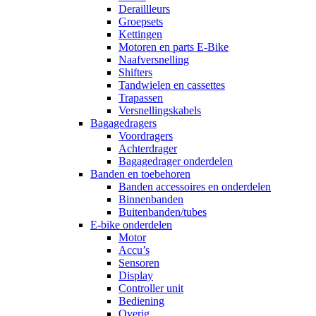
Deraillleurs
Groepsets
Kettingen
Motoren en parts E-Bike
Naafversnelling
Shifters
Tandwielen en cassettes
Trapassen
Versnellingskabels
Bagagedragers
Voordragers
Achterdrager
Bagagedrager onderdelen
Banden en toebehoren
Banden accessoires en onderdelen
Binnenbanden
Buitenbanden/tubes
E-bike onderdelen
Motor
Accu’s
Sensoren
Display
Controller unit
Bediening
Overig