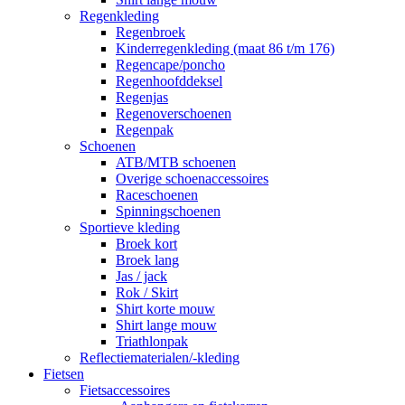
Regenkleding
Regenbroek
Kinderregenkleding (maat 86 t/m 176)
Regencape/poncho
Regenhoofddeksel
Regenjas
Regenoverschoenen
Regenpak
Schoenen
ATB/MTB schoenen
Overige schoenaccessoires
Raceschoenen
Spinningschoenen
Sportieve kleding
Broek kort
Broek lang
Jas / jack
Rok / Skirt
Shirt korte mouw
Shirt lange mouw
Triathlonpak
Reflectiematerialen/-kleding
Fietsen
Fietsaccessoires