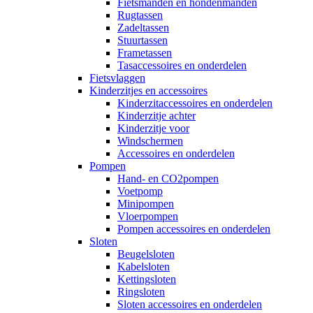
Fietsmanden en hondenmanden
Rugtassen
Zadeltassen
Stuurtassen
Frametassen
Tasaccessoires en onderdelen
Fietsvlaggen
Kinderzitjes en accessoires
Kinderzitaccessoires en onderdelen
Kinderzitje achter
Kinderzitje voor
Windschermen
Accessoires en onderdelen
Pompen
Hand- en CO2pompen
Voetpomp
Minipompen
Vloerpompen
Pompen accessoires en onderdelen
Sloten
Beugelsloten
Kabelsloten
Kettingsloten
Ringsloten
Sloten accessoires en onderdelen