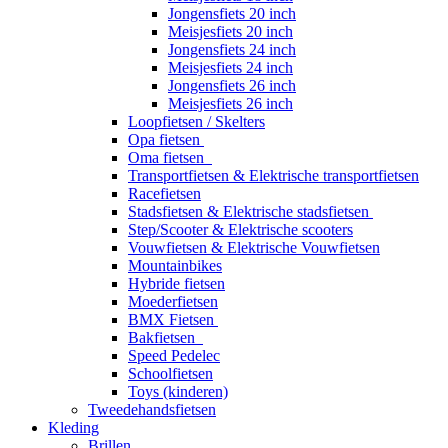
Jongensfiets 20 inch
Meisjesfiets 20 inch
Jongensfiets 24 inch
Meisjesfiets 24 inch
Jongensfiets 26 inch
Meisjesfiets 26 inch
Loopfietsen / Skelters
Opa fietsen
Oma fietsen
Transportfietsen & Elektrische transportfietsen
Racefietsen
Stadsfietsen & Elektrische stadsfietsen
Step/Scooter & Elektrische scooters
Vouwfietsen & Elektrische Vouwfietsen
Mountainbikes
Hybride fietsen
Moederfietsen
BMX Fietsen
Bakfietsen
Speed Pedelec
Schoolfietsen
Toys (kinderen)
Tweedehandsfietsen
Kleding
Brillen