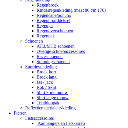
Regenbroek
Kinderregenkleding (maat 86 t/m 176)
Regencape/poncho
Regenhoofddeksel
Regenjas
Regenoverschoenen
Regenpak
Schoenen
ATB/MTB schoenen
Overige schoenaccessoires
Raceschoenen
Spinningschoenen
Sportieve kleding
Broek kort
Broek lang
Jas / jack
Rok / Skirt
Shirt korte mouw
Shirt lange mouw
Triathlonpak
Reflectiematerialen/-kleding
Fietsen
Fietsaccessoires
Aanhangers en fietskarren