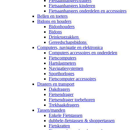
Fietsaanhangers/trailers
Fietsaanhangers kinderen
Fietsaanhangers onderdelen en accessoires
Bellen en toeters
Bidons en houders
Bidonhouders
Bidons
Drinkrugzakken
Gereedschapsbidons
Computers, navigatie en elektronica
Computers accessoires en onderdelen
Fietscomputers
Hartslagmeters
Navigatiesystemen
Sporthorloges
Fietscomputer accessoires
Dragers en transport
Dakdragers
Fietsendrager
Fietsendrager toebehoren
Trekhaakdragers
Tassen/manden
Enkele Fietstassen
dubbele-fietstassen & shoppertassen
Fietskratten