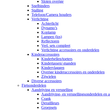
Sloten overige
Snelbinders
Stalling
Telefoon/Camera houders
Verlichting
Achterlicht
Dynamo’s
Koplamp
Lampen (los)
Reflectoren
Verl. sets compleet
Verlichting accessoires en onderdelen
Kinderaccessoires
Kinderbellen/toeters
Kindertassen/-manden
Kindervlaggen
Overige kinderaccessoires en onderdelen
Zijwielen
Diverse accessoires
Fietsonderdelen
Aandrijving en versnelling
Aandrijving- en versnellingsonderdelen en a
Crank
Deraillleurs
Groepsets