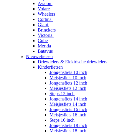
Avalon
Volare
Wheelers
Cortina
Giant
Brinckers
Victoria
Cube
Merida
Batavus
Nieuwefietsen
Driewielers & Elektrische driewielers
Kinderfietsen
Jongensfiets 10 inch
Meisjesfiets 10 inch
Jongensfiets 12 inch
Meisjesfiets 12 inch
Steps 12 inch
Jongensfiets 14 inch
Meisjesfiets 14 inch
Jongensfiets 16 inch
Meisjesfiets 16 inch
Steps 16 inch
Jongensfiets 18 inch
Meisjesfiets 18 inch