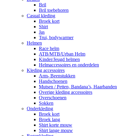
Bril
Bril toebehoren
Casual kleding
Broek kort
Shirt
Jas
Trui, bodywarmer
Helmen
Race helm
ATB/MTB/Urban Helm
Kinder/Jeugd helmen
Helmaccessoires en onderdelen
Kleding accessoires
Arm- Beenstukken
Handschoenen
Mutsen / Petten, Bandana’s, Haarbanden
Overige kleding accessoires
Overschoenen
Sokken
Onderkleding
Broek kort
Broek lang
Shirt korte mouw
Shirt lange mouw
Regenkleding