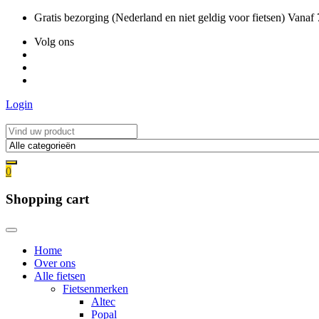
Ga
Gratis bezorging (Nederland en niet geldig voor fietsen) Vanaf
naar
Volg ons
de
inhoud
Login
0
Shopping cart
Home
Over ons
Alle fietsen
Fietsenmerken
Altec
Popal