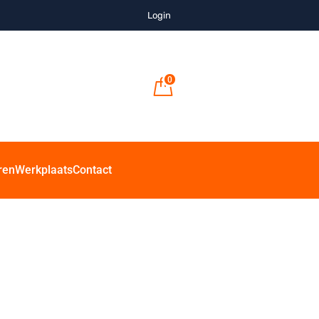
Login
0
ren
Werkplaats
Contact