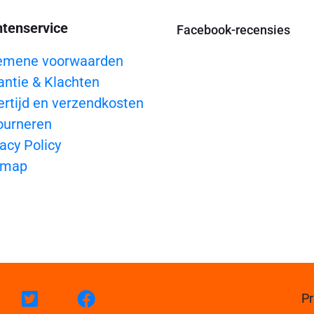
ntenservice
Facebook-recensies
emene voorwaarden
antie & Klachten
ertijd en verzendkosten
ourneren
acy Policy
emap
Pr