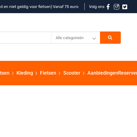
d en niet geldig voor fietsen) Vanaf 75 euro
Volg ons
Alle categorieën
etsen
Kleding
Fietsen
Scooter
Aanbiedingen
Reserve