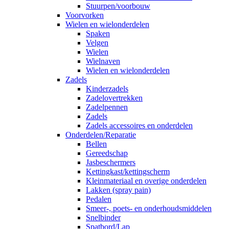
Stuurpen/voorbouw
Voorvorken
Wielen en wielonderdelen
Spaken
Velgen
Wielen
Wielnaven
Wielen en wielonderdelen
Zadels
Kinderzadels
Zadelovertrekken
Zadelpennen
Zadels
Zadels accessoires en onderdelen
Onderdelen/Reparatie
Bellen
Gereedschap
Jasbeschermers
Kettingkast/kettingscherm
Kleinmateriaal en overige onderdelen
Lakken (spray pain)
Pedalen
Smeer-, poets- en onderhoudsmiddelen
Snelbinder
Spatbord/Lap