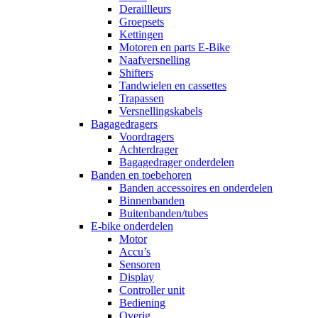
Deraillleurs
Groepsets
Kettingen
Motoren en parts E-Bike
Naafversnelling
Shifters
Tandwielen en cassettes
Trapassen
Versnellingskabels
Bagagedragers
Voordragers
Achterdrager
Bagagedrager onderdelen
Banden en toebehoren
Banden accessoires en onderdelen
Binnenbanden
Buitenbanden/tubes
E-bike onderdelen
Motor
Accu’s
Sensoren
Display
Controller unit
Bediening
Overig