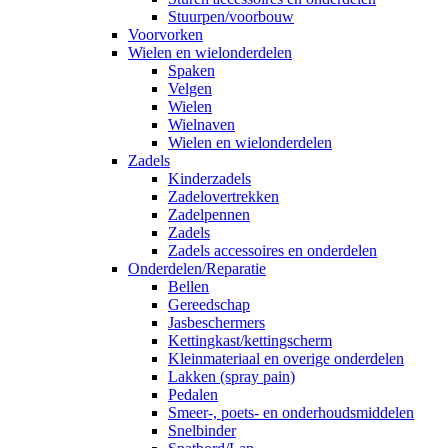
Stuurpen/voorbouw
Voorvorken
Wielen en wielonderdelen
Spaken
Velgen
Wielen
Wielnaven
Wielen en wielonderdelen
Zadels
Kinderzadels
Zadelovertrekken
Zadelpennen
Zadels
Zadels accessoires en onderdelen
Onderdelen/Reparatie
Bellen
Gereedschap
Jasbeschermers
Kettingkast/kettingscherm
Kleinmateriaal en overige onderdelen
Lakken (spray pain)
Pedalen
Smeer-, poets- en onderhoudsmiddelen
Snelbinder