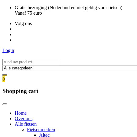
Ga
Gratis bezorging (Nederland en niet geldig voor fietsen)
naar
Vanaf 75 euro
de
Volg ons
inhoud
Login
0
Shopping cart
Home
Over ons
Alle fietsen
Fietsenmerken
Altec