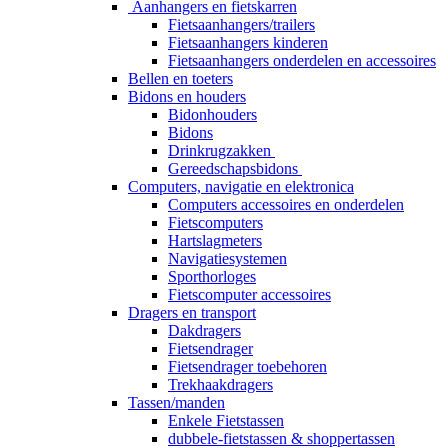
Aanhangers en fietskarren
Fietsaanhangers/trailers
Fietsaanhangers kinderen
Fietsaanhangers onderdelen en accessoires
Bellen en toeters
Bidons en houders
Bidonhouders
Bidons
Drinkrugzakken
Gereedschapsbidons
Computers, navigatie en elektronica
Computers accessoires en onderdelen
Fietscomputers
Hartslagmeters
Navigatiesystemen
Sporthorloges
Fietscomputer accessoires
Dragers en transport
Dakdragers
Fietsendrager
Fietsendrager toebehoren
Trekhaakdragers
Tassen/manden
Enkele Fietstassen
dubbele-fietstassen & shoppertassen