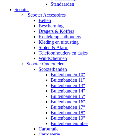
Standaarden
Scooter
Scooter Accessoires
Bellen
Bescherming
Dragers & Koffers
Kentekenplaathouders
Kleding en uitrusting
Sloten & Alarm
Telefoonhouders en tasjes
Windschermen
Scooter Onderdelen
Scooterbanden
Buitenbanden 10″
Buitenbanden 11″
Buitenbanden 13″
Buitenbanden 14″
Buitenbanden 15″
Buitenbanden 16″
Buitenbanden 17″
Buitenbanden 18″
Buitenbanden 19″
Buitenbanden/tubes
Carburatie
Carrosserie