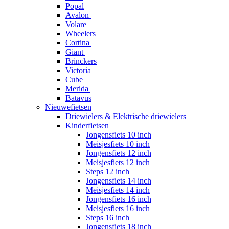
Popal
Avalon
Volare
Wheelers
Cortina
Giant
Brinckers
Victoria
Cube
Merida
Batavus
Nieuwefietsen
Driewielers & Elektrische driewielers
Kinderfietsen
Jongensfiets 10 inch
Meisjesfiets 10 inch
Jongensfiets 12 inch
Meisjesfiets 12 inch
Steps 12 inch
Jongensfiets 14 inch
Meisjesfiets 14 inch
Jongensfiets 16 inch
Meisjesfiets 16 inch
Steps 16 inch
Jongensfiets 18 inch