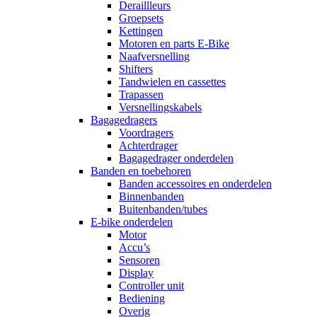
Deraillleurs
Groepsets
Kettingen
Motoren en parts E-Bike
Naafversnelling
Shifters
Tandwielen en cassettes
Trapassen
Versnellingskabels
Bagagedragers
Voordragers
Achterdrager
Bagagedrager onderdelen
Banden en toebehoren
Banden accessoires en onderdelen
Binnenbanden
Buitenbanden/tubes
E-bike onderdelen
Motor
Accu’s
Sensoren
Display
Controller unit
Bediening
Overig