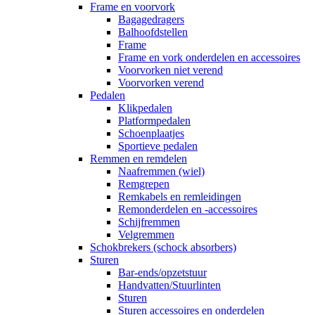
Frame en voorvork
Bagagedragers
Balhoofdstellen
Frame
Frame en vork onderdelen en accessoires
Voorvorken niet verend
Voorvorken verend
Pedalen
Klikpedalen
Platformpedalen
Schoenplaatjes
Sportieve pedalen
Remmen en remdelen
Naafremmen (wiel)
Remgrepen
Remkabels en remleidingen
Remonderdelen en -accessoires
Schijfremmen
Velgremmen
Schokbrekers (schock absorbers)
Sturen
Bar-ends/opzetstuur
Handvatten/Stuurlinten
Sturen
Sturen accessoires en onderdelen