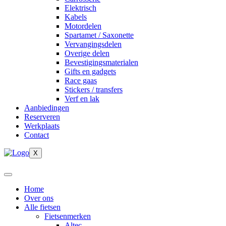
Elektrisch
Kabels
Motordelen
Spartamet / Saxonette
Vervangingsdelen
Overige delen
Bevestigingsmaterialen
Gifts en gadgets
Race gaas
Stickers / transfers
Verf en lak
Aanbiedingen
Reserveren
Werkplaats
Contact
X
Home
Over ons
Alle fietsen
Fietsenmerken
Altec