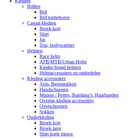
Kleding
Brillen
Bril
Bril toebehoren
Casual kleding
Broek kort
Shirt
Jas
Trui, bodywarmer
Helmen
Race helm
ATB/MTB/Urban Helm
Kinder/Jeugd helmen
Helmaccessoires en onderdelen
Kleding accessoires
Arm- Beenstukken
Handschoenen
Mutsen / Petten, Bandana’s, Haarbanden
Overige kleding accessoires
Overschoenen
Sokken
Onderkleding
Broek kort
Broek lang
Shirt korte mouw