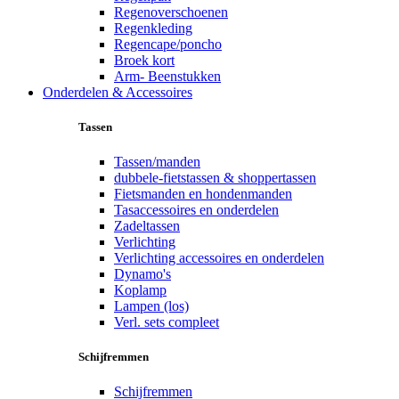
Regenoverschoenen
Regenkleding
Regencape/poncho
Broek kort
Arm- Beenstukken
Onderdelen & Accessoires
Tassen
Tassen/manden
dubbele-fietstassen & shoppertassen
Fietsmanden en hondenmanden
Tasaccessoires en onderdelen
Zadeltassen
Verlichting
Verlichting accessoires en onderdelen
Dynamo's
Koplamp
Lampen (los)
Verl. sets compleet
Schijfremmen
Schijfremmen