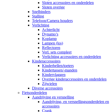
Sloten accessoires en onderdelen
Sloten overige
Snelbinders
Stalling
Telefoon/Camera houders
Verlichting
Achterlicht
Dynamo’s
Koplamp
Lampen (los)
Reflectoren
Verl. sets compleet
Verlichting accessoires en onderdelen
Kinderaccessoires
Kinderbellen/toeters
Kindertassen/-manden
Kindervlaggen
Overige kinderaccessoires en onderdelen
Zijwielen
Diverse accessoires
Fietsonderdelen
Aandrijving en versnelling
Aandrijving- en versnellingsonderdelen en
accessoires
Crank