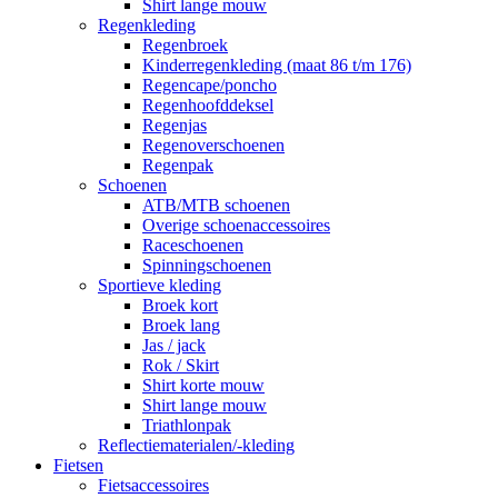
Shirt lange mouw
Regenkleding
Regenbroek
Kinderregenkleding (maat 86 t/m 176)
Regencape/poncho
Regenhoofddeksel
Regenjas
Regenoverschoenen
Regenpak
Schoenen
ATB/MTB schoenen
Overige schoenaccessoires
Raceschoenen
Spinningschoenen
Sportieve kleding
Broek kort
Broek lang
Jas / jack
Rok / Skirt
Shirt korte mouw
Shirt lange mouw
Triathlonpak
Reflectiematerialen/-kleding
Fietsen
Fietsaccessoires