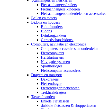
Aanhangers en fietskarren
Fietsaanhangers/trailers
Fietsaanhangers kinderen
Fietsaanhangers onderdelen en accessoires
Bellen en toeters
Bidons en houders
Bidonhouders
Bidons
Drinkrugzakken
Gereedschapsbidons
Computers, navigatie en elektronica
Computers accessoires en onderdelen
Fietscomputers
Hartslagmeters
Navigatiesystemen
Sporthorloges
Fietscomputer accessoires
Dragers en transport
Dakdragers
Fietsendrager
Fietsendrager toebehoren
Trekhaakdragers
Tassen/manden
Enkele Fietstassen
dubbele-fietstassen & shoppertassen