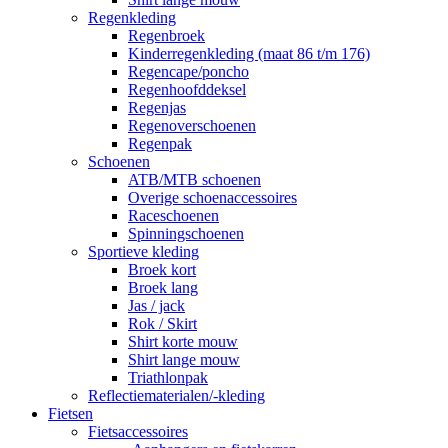
Regenkleding
Regenbroek
Kinderregenkleding (maat 86 t/m 176)
Regencape/poncho
Regenhoofddeksel
Regenjas
Regenoverschoenen
Regenpak
Schoenen
ATB/MTB schoenen
Overige schoenaccessoires
Raceschoenen
Spinningschoenen
Sportieve kleding
Broek kort
Broek lang
Jas / jack
Rok / Skirt
Shirt korte mouw
Shirt lange mouw
Triathlonpak
Reflectiematerialen/-kleding
Fietsen
Fietsaccessoires