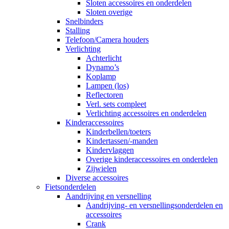
Sloten accessoires en onderdelen
Sloten overige
Snelbinders
Stalling
Telefoon/Camera houders
Verlichting
Achterlicht
Dynamo’s
Koplamp
Lampen (los)
Reflectoren
Verl. sets compleet
Verlichting accessoires en onderdelen
Kinderaccessoires
Kinderbellen/toeters
Kindertassen/-manden
Kindervlaggen
Overige kinderaccessoires en onderdelen
Zijwielen
Diverse accessoires
Fietsonderdelen
Aandrijving en versnelling
Aandrijving- en versnellingsonderdelen en
accessoires
Crank