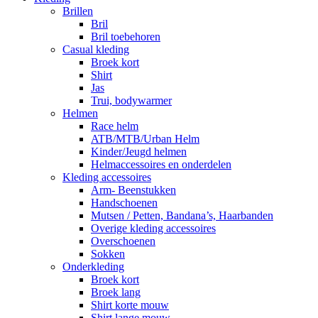
Brillen
Bril
Bril toebehoren
Casual kleding
Broek kort
Shirt
Jas
Trui, bodywarmer
Helmen
Race helm
ATB/MTB/Urban Helm
Kinder/Jeugd helmen
Helmaccessoires en onderdelen
Kleding accessoires
Arm- Beenstukken
Handschoenen
Mutsen / Petten, Bandana’s, Haarbanden
Overige kleding accessoires
Overschoenen
Sokken
Onderkleding
Broek kort
Broek lang
Shirt korte mouw
Shirt lange mouw