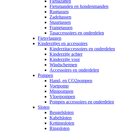
Fietskratten
Fietsmanden en hondenmanden
Rugtassen
Zadeltassen
Stuurtassen
Frametassen
Tasaccessoires en onderdelen
Fietsvlaggen
Kinderzitjes en accessoires
Kinderzitaccessoires en onderdelen
Kinderzitje achter
Kinderzitje voor
Windschermen
Accessoires en onderdelen
Pompen
Hand- en CO2pompen
Voetpomp
Minipompen
Vloerpompen
Pompen accessoires en onderdelen
Sloten
Beugelsloten
Kabelsloten
Kettingsloten
Ringsloten