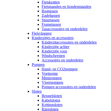
Fietskratten
Fietsmanden en hondenmanden
Rugtassen
Zadeltassen
Stuurtassen
Frametassen
Tasaccessoires en onderdelen
Fietsvlaggen
Kinderzitjes en accessoires
Kinderzitaccessoires en onderdelen
Kinderzitje achter
Kinderzitje voor
Windschermen
Accessoires en onderdelen
Pompen
Hand- en CO2pompen
Voetpomp
Minipompen
Vloerpompen
Pompen accessoires en onderdelen
Sloten
Beugelsloten
Kabelsloten
Kettingsloten
Ringsloten