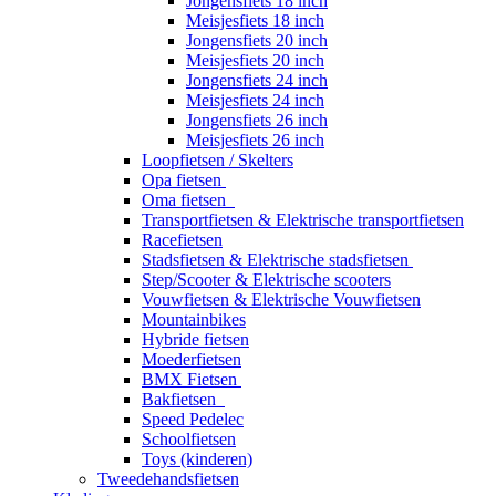
Jongensfiets 18 inch
Meisjesfiets 18 inch
Jongensfiets 20 inch
Meisjesfiets 20 inch
Jongensfiets 24 inch
Meisjesfiets 24 inch
Jongensfiets 26 inch
Meisjesfiets 26 inch
Loopfietsen / Skelters
Opa fietsen
Oma fietsen
Transportfietsen & Elektrische transportfietsen
Racefietsen
Stadsfietsen & Elektrische stadsfietsen
Step/Scooter & Elektrische scooters
Vouwfietsen & Elektrische Vouwfietsen
Mountainbikes
Hybride fietsen
Moederfietsen
BMX Fietsen
Bakfietsen
Speed Pedelec
Schoolfietsen
Toys (kinderen)
Tweedehandsfietsen