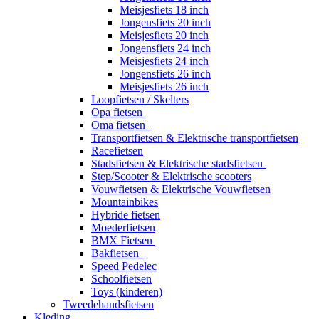
Meisjesfiets 18 inch
Jongensfiets 20 inch
Meisjesfiets 20 inch
Jongensfiets 24 inch
Meisjesfiets 24 inch
Jongensfiets 26 inch
Meisjesfiets 26 inch
Loopfietsen / Skelters
Opa fietsen
Oma fietsen
Transportfietsen & Elektrische transportfietsen
Racefietsen
Stadsfietsen & Elektrische stadsfietsen
Step/Scooter & Elektrische scooters
Vouwfietsen & Elektrische Vouwfietsen
Mountainbikes
Hybride fietsen
Moederfietsen
BMX Fietsen
Bakfietsen
Speed Pedelec
Schoolfietsen
Toys (kinderen)
Tweedehandsfietsen
Kleding