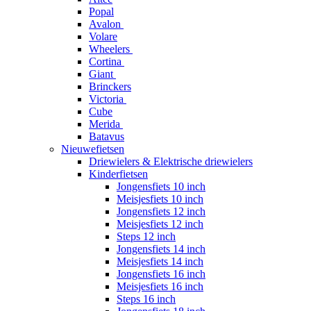
Popal
Avalon
Volare
Wheelers
Cortina
Giant
Brinckers
Victoria
Cube
Merida
Batavus
Nieuwefietsen
Driewielers & Elektrische driewielers
Kinderfietsen
Jongensfiets 10 inch
Meisjesfiets 10 inch
Jongensfiets 12 inch
Meisjesfiets 12 inch
Steps 12 inch
Jongensfiets 14 inch
Meisjesfiets 14 inch
Jongensfiets 16 inch
Meisjesfiets 16 inch
Steps 16 inch