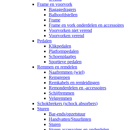
Frame en voorvork
Bagagedragers
Balhoofdstellen
Frame
Frame en vork onderdelen en accessoires
Voorvorken niet verend
Voorvorken verend
Pedalen
Klikpedalen
Platformpedalen
Schoenplaatjes
Sportieve pedalen
Remmen en remdelen
Naafremmen (wiel)
Remgrepen
Remkabels en remleidingen
Remonderdelen en -accessoires
Schijfremmen
Velgremmen
Schokbrekers (schock absorbers)
Sturen
Bar-ends/opzetstuur
Handvatten/Stuurlinten
Sturen
Sturen accessoires en onderdelen