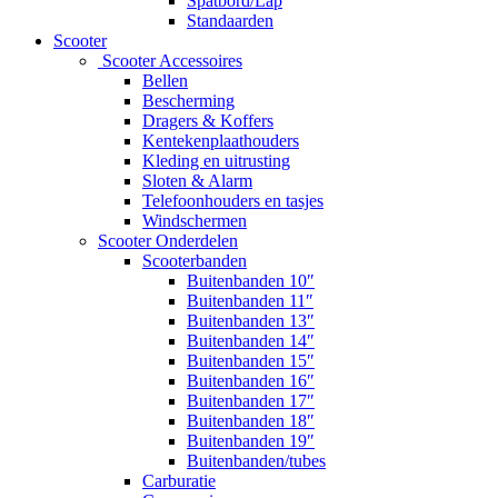
Spatbord/Lap
Standaarden
Scooter
Scooter Accessoires
Bellen
Bescherming
Dragers & Koffers
Kentekenplaathouders
Kleding en uitrusting
Sloten & Alarm
Telefoonhouders en tasjes
Windschermen
Scooter Onderdelen
Scooterbanden
Buitenbanden 10″
Buitenbanden 11″
Buitenbanden 13″
Buitenbanden 14″
Buitenbanden 15″
Buitenbanden 16″
Buitenbanden 17″
Buitenbanden 18″
Buitenbanden 19″
Buitenbanden/tubes
Carburatie