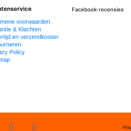
ntenservice
Facebook-recensies
emene voorwaarden
ntie & Klachten
rtijd en verzendkosten
ourneren
acy Policy
emap
Pri