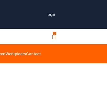
Login
0
ren
Werkplaats
Contact