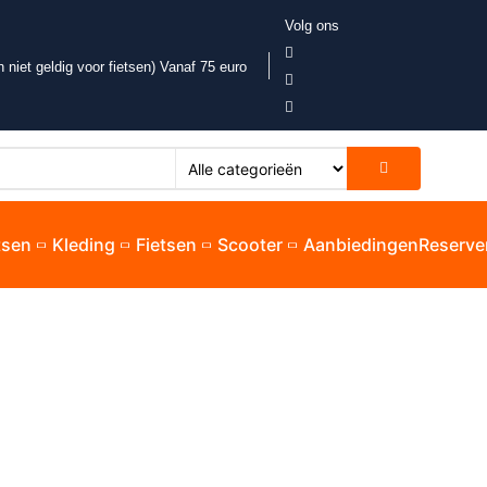
Volg ons
 niet geldig voor fietsen) Vanaf 75 euro
etsen
Kleding
Fietsen
Scooter
Aanbiedingen
Reserve