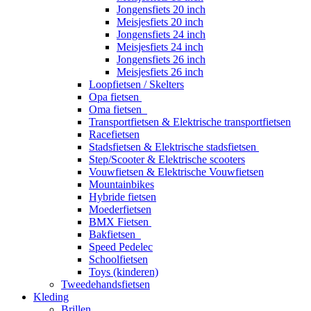
Jongensfiets 20 inch
Meisjesfiets 20 inch
Jongensfiets 24 inch
Meisjesfiets 24 inch
Jongensfiets 26 inch
Meisjesfiets 26 inch
Loopfietsen / Skelters
Opa fietsen
Oma fietsen
Transportfietsen & Elektrische transportfietsen
Racefietsen
Stadsfietsen & Elektrische stadsfietsen
Step/Scooter & Elektrische scooters
Vouwfietsen & Elektrische Vouwfietsen
Mountainbikes
Hybride fietsen
Moederfietsen
BMX Fietsen
Bakfietsen
Speed Pedelec
Schoolfietsen
Toys (kinderen)
Tweedehandsfietsen
Kleding
Brillen