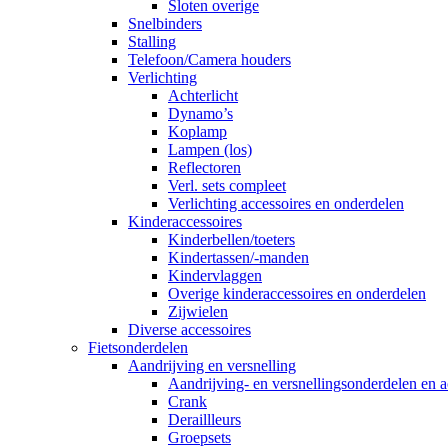
Sloten overige
Snelbinders
Stalling
Telefoon/Camera houders
Verlichting
Achterlicht
Dynamo’s
Koplamp
Lampen (los)
Reflectoren
Verl. sets compleet
Verlichting accessoires en onderdelen
Kinderaccessoires
Kinderbellen/toeters
Kindertassen/-manden
Kindervlaggen
Overige kinderaccessoires en onderdelen
Zijwielen
Diverse accessoires
Fietsonderdelen
Aandrijving en versnelling
Aandrijving- en versnellingsonderdelen en a
Crank
Deraillleurs
Groepsets