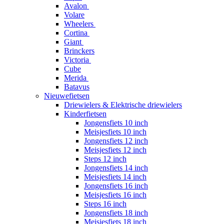
Avalon
Volare
Wheelers
Cortina
Giant
Brinckers
Victoria
Cube
Merida
Batavus
Nieuwefietsen
Driewielers & Elektrische driewielers
Kinderfietsen
Jongensfiets 10 inch
Meisjesfiets 10 inch
Jongensfiets 12 inch
Meisjesfiets 12 inch
Steps 12 inch
Jongensfiets 14 inch
Meisjesfiets 14 inch
Jongensfiets 16 inch
Meisjesfiets 16 inch
Steps 16 inch
Jongensfiets 18 inch
Meisjesfiets 18 inch