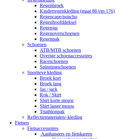
Regenbroek
Kinderregenkleding (maat 86 t/m 176)
Regencape/poncho
Regenhoofddeksel
Regenjas
Regenoverschoenen
Regenpak
Schoenen
ATB/MTB schoenen
Overige schoenaccessoires
Raceschoenen
Spinningschoenen
Sportieve kleding
Broek kort
Broek lang
Jas / jack
Rok / Skirt
Shirt korte mouw
Shirt lange mouw
Triathlonpak
Reflectiematerialen/-kleding
Fietsen
Fietsaccessoires
Aanhangers en fietskarren