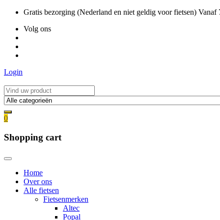
Ga
Gratis bezorging (Nederland en niet geldig voor fietsen) Vanaf
naar
Volg ons
de
inhoud
Login
0
Shopping cart
Home
Over ons
Alle fietsen
Fietsenmerken
Altec
Popal