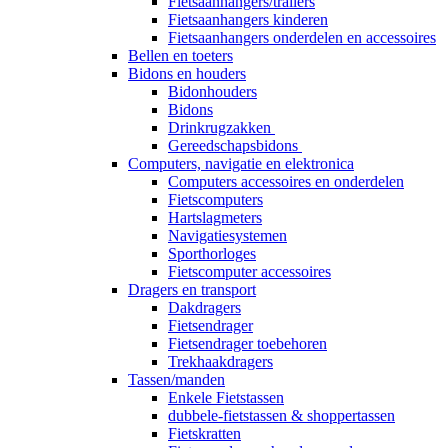
Fietsaanhangers/trailers
Fietsaanhangers kinderen
Fietsaanhangers onderdelen en accessoires
Bellen en toeters
Bidons en houders
Bidonhouders
Bidons
Drinkrugzakken
Gereedschapsbidons
Computers, navigatie en elektronica
Computers accessoires en onderdelen
Fietscomputers
Hartslagmeters
Navigatiesystemen
Sporthorloges
Fietscomputer accessoires
Dragers en transport
Dakdragers
Fietsendrager
Fietsendrager toebehoren
Trekhaakdragers
Tassen/manden
Enkele Fietstassen
dubbele-fietstassen & shoppertassen
Fietskratten