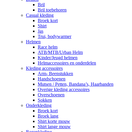
Bril
Bril toebehoren
Casual kleding
Broek kort
Shirt
Jas
Trui, bodywarmer
Helmen
Race helm
ATB/MTB/Urban Helm
Kinder/Jeugd helmen
Helmaccessoires en onderdelen
Kleding accessoires
Arm- Beenstukken
Handschoenen
Mutsen / Petten, Bandana’s, Haarbanden
Overige kleding accessoires
Overschoenen
Sokken
Onderkleding
Broek kort
Broek lang
Shirt korte mouw
Shirt lange mouw
Regenkleding