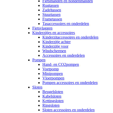
Fietsmanden en hondenmanden
Rugtassen
Zadeltassen
Stuurtassen
Frametassen
Tasaccessoires en onderdelen
Fietsvlaggen
Kinderzitjes en accessoires
Kinderzitaccessoires en onderdelen
Kinderzitje achter
Kinderzitje voor
Windschermen
Accessoires en onderdelen
Pompen
Hand- en CO2pompen
Voetpomp
Minipompen
Vloerpompen
Pompen accessoires en onderdelen
Sloten
Beugelsloten
Kabelsloten
Kettingsloten
Ringsloten
Sloten accessoires en onderdelen