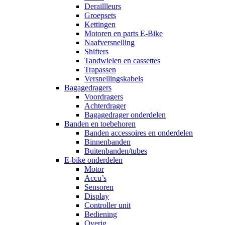
Deraillleurs
Groepsets
Kettingen
Motoren en parts E-Bike
Naafversnelling
Shifters
Tandwielen en cassettes
Trapassen
Versnellingskabels
Bagagedragers
Voordragers
Achterdrager
Bagagedrager onderdelen
Banden en toebehoren
Banden accessoires en onderdelen
Binnenbanden
Buitenbanden/tubes
E-bike onderdelen
Motor
Accu’s
Sensoren
Display
Controller unit
Bediening
Overig