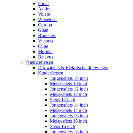
Popal
Avalon
Volare
Wheelers
Cortina
Giant
Brinckers
Victoria
Cube
Merida
Batavus
Nieuwefietsen
Driewielers & Elektrische driewielers
Kinderfietsen
Jongensfiets 10 inch
Meisjesfiets 10 inch
Jongensfiets 12 inch
Meisjesfiets 12 inch
Steps 12 inch
Jongensfiets 14 inch
Meisjesfiets 14 inch
Jongensfiets 16 inch
Meisjesfiets 16 inch
Steps 16 inch
Jongensfiets 18 inch