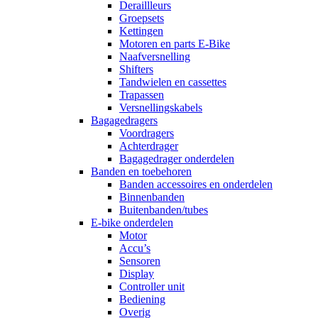
Deraillleurs
Groepsets
Kettingen
Motoren en parts E-Bike
Naafversnelling
Shifters
Tandwielen en cassettes
Trapassen
Versnellingskabels
Bagagedragers
Voordragers
Achterdrager
Bagagedrager onderdelen
Banden en toebehoren
Banden accessoires en onderdelen
Binnenbanden
Buitenbanden/tubes
E-bike onderdelen
Motor
Accu’s
Sensoren
Display
Controller unit
Bediening
Overig