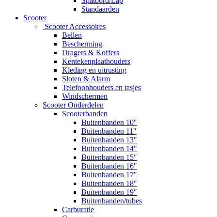
Spatbord/Lap
Standaarden
Scooter
Scooter Accessoires
Bellen
Bescherming
Dragers & Koffers
Kentekenplaathouders
Kleding en uitrusting
Sloten & Alarm
Telefoonhouders en tasjes
Windschermen
Scooter Onderdelen
Scooterbanden
Buitenbanden 10″
Buitenbanden 11″
Buitenbanden 13″
Buitenbanden 14″
Buitenbanden 15″
Buitenbanden 16″
Buitenbanden 17″
Buitenbanden 18″
Buitenbanden 19″
Buitenbanden/tubes
Carburatie