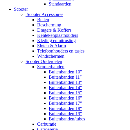
Standaarden
Scooter
Scooter Accessoires
Bellen
Bescherming
Dragers & Koffers
Kentekenplaathouders
Kleding en uitrusting
Sloten & Alarm
Telefoonhouders en tasjes
Windschermen
Scooter Onderdelen
Scooterbanden
Buitenbanden 10″
Buitenbanden 11″
Buitenbanden 13″
Buitenbanden 14″
Buitenbanden 15″
Buitenbanden 16″
Buitenbanden 17″
Buitenbanden 18″
Buitenbanden 19″
Buitenbanden/tubes
Carburatie
Carrosserie