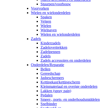
Stuurpen/voorbouw
Voorvorken
Wielen en wielonderdelen
Spaken
Velgen
Wielen
Wielnaven
Wielen en wielonderdelen
Zadels
Kinderzadels
Zadelovertrekken
Zadelpennen
Zadels
Zadels accessoires en onderdelen
Onderdelen/Reparatie
Bellen
Gereedschap
Jasbeschermers
Kettingkast/kettingscherm
Kleinmateriaal en overige onderdelen
Lakken (spray pain)
Pedalen
Smeer-, poets- en onderhoudsmiddelen
Snelbinder