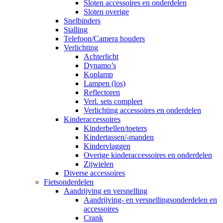
Sloten accessoires en onderdelen
Sloten overige
Snelbinders
Stalling
Telefoon/Camera houders
Verlichting
Achterlicht
Dynamo’s
Koplamp
Lampen (los)
Reflectoren
Verl. sets compleet
Verlichting accessoires en onderdelen
Kinderaccessoires
Kinderbellen/toeters
Kindertassen/-manden
Kindervlaggen
Overige kinderaccessoires en onderdelen
Zijwielen
Diverse accessoires
Fietsonderdelen
Aandrijving en versnelling
Aandrijving- en versnellingsonderdelen en
accessoires
Crank