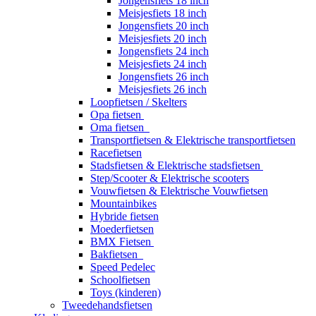
Jongensfiets 18 inch
Meisjesfiets 18 inch
Jongensfiets 20 inch
Meisjesfiets 20 inch
Jongensfiets 24 inch
Meisjesfiets 24 inch
Jongensfiets 26 inch
Meisjesfiets 26 inch
Loopfietsen / Skelters
Opa fietsen
Oma fietsen
Transportfietsen & Elektrische transportfietsen
Racefietsen
Stadsfietsen & Elektrische stadsfietsen
Step/Scooter & Elektrische scooters
Vouwfietsen & Elektrische Vouwfietsen
Mountainbikes
Hybride fietsen
Moederfietsen
BMX Fietsen
Bakfietsen
Speed Pedelec
Schoolfietsen
Toys (kinderen)
Tweedehandsfietsen