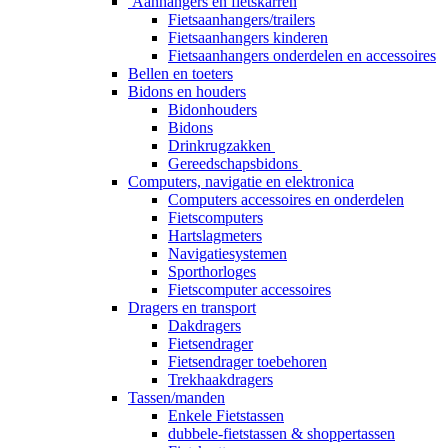
Aanhangers en fietskarren
Fietsaanhangers/trailers
Fietsaanhangers kinderen
Fietsaanhangers onderdelen en accessoires
Bellen en toeters
Bidons en houders
Bidonhouders
Bidons
Drinkrugzakken
Gereedschapsbidons
Computers, navigatie en elektronica
Computers accessoires en onderdelen
Fietscomputers
Hartslagmeters
Navigatiesystemen
Sporthorloges
Fietscomputer accessoires
Dragers en transport
Dakdragers
Fietsendrager
Fietsendrager toebehoren
Trekhaakdragers
Tassen/manden
Enkele Fietstassen
dubbele-fietstassen & shoppertassen