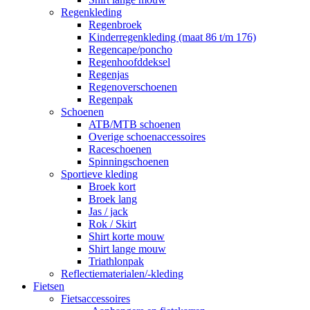
Regenkleding
Regenbroek
Kinderregenkleding (maat 86 t/m 176)
Regencape/poncho
Regenhoofddeksel
Regenjas
Regenoverschoenen
Regenpak
Schoenen
ATB/MTB schoenen
Overige schoenaccessoires
Raceschoenen
Spinningschoenen
Sportieve kleding
Broek kort
Broek lang
Jas / jack
Rok / Skirt
Shirt korte mouw
Shirt lange mouw
Triathlonpak
Reflectiematerialen/-kleding
Fietsen
Fietsaccessoires