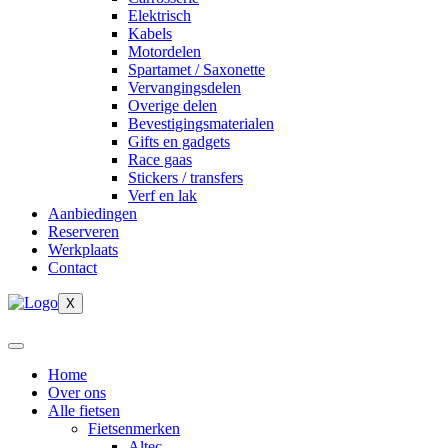
Elektrisch
Kabels
Motordelen
Spartamet / Saxonette
Vervangingsdelen
Overige delen
Bevestigingsmaterialen
Gifts en gadgets
Race gaas
Stickers / transfers
Verf en lak
Aanbiedingen
Reserveren
Werkplaats
Contact
X
Home
Over ons
Alle fietsen
Fietsenmerken
Altec