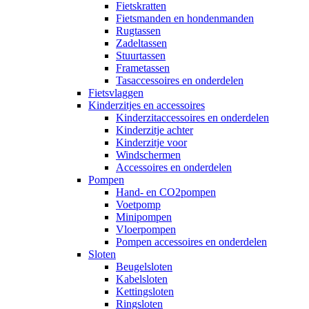
Fietskratten
Fietsmanden en hondenmanden
Rugtassen
Zadeltassen
Stuurtassen
Frametassen
Tasaccessoires en onderdelen
Fietsvlaggen
Kinderzitjes en accessoires
Kinderzitaccessoires en onderdelen
Kinderzitje achter
Kinderzitje voor
Windschermen
Accessoires en onderdelen
Pompen
Hand- en CO2pompen
Voetpomp
Minipompen
Vloerpompen
Pompen accessoires en onderdelen
Sloten
Beugelsloten
Kabelsloten
Kettingsloten
Ringsloten