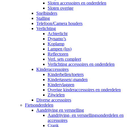
Sloten accessoires en onderdelen
Sloten overige
Snelbinders
Stalling
Telefoon/Camera houders
Verlichting
Achterlicht
Dynamo’s
Koplamp
Lampen (los)
Reflectoren
Verl. sets compleet
Verlichting accessoires en onderdelen
Kinderaccessoires
Kinderbellen/toeters
Kindertassen/-manden
Kindervlaggen
Overige kinderaccessoires en onderdelen
Zijwielen
Diverse accessoires
Fietsonderdelen
Aandrijving en versnelling
Aandrijving- en versnellingsonderdelen en
accessoires
Crank