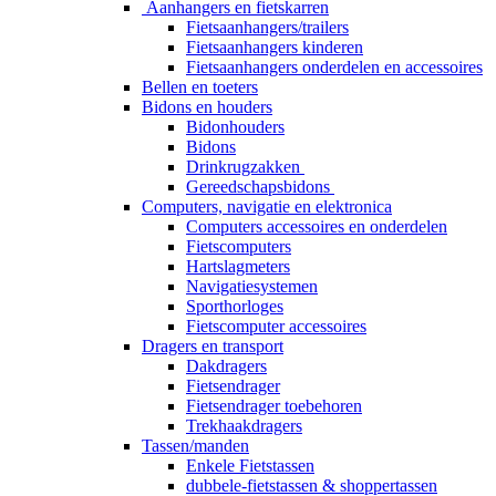
Aanhangers en fietskarren
Fietsaanhangers/trailers
Fietsaanhangers kinderen
Fietsaanhangers onderdelen en accessoires
Bellen en toeters
Bidons en houders
Bidonhouders
Bidons
Drinkrugzakken
Gereedschapsbidons
Computers, navigatie en elektronica
Computers accessoires en onderdelen
Fietscomputers
Hartslagmeters
Navigatiesystemen
Sporthorloges
Fietscomputer accessoires
Dragers en transport
Dakdragers
Fietsendrager
Fietsendrager toebehoren
Trekhaakdragers
Tassen/manden
Enkele Fietstassen
dubbele-fietstassen & shoppertassen