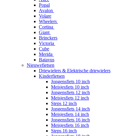
Popal
Avalon
Volare
Wheelers
Cortina
Giant
Brinckers
Victoria
Cube
Merida
Batavus
Nieuwefietsen
Driewielers & Elektrische driewielers
Kinderfietsen
Jongensfiets 10 inch
Meisjesfiets 10 inch
Jongensfiets 12 inch
Meisjesfiets 12 inch
Steps 12 inch
Jongensfiets 14 inch
Meisjesfiets 14 inch
Jongensfiets 16 inch
Meisjesfiets 16 inch
Steps 16 inch