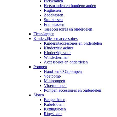
Fietskratten
Fietsmanden en hondenmanden
Rugtassen
Zadeltassen
Stuurtassen
Frametassen
Tasaccessoires en onderdelen
Fietsvlaggen
Kinderzitjes en accessoires
Kinderzitaccessoires en onderdelen
Kinderzitje achter
Kinderzitje voor
Windschermen
Accessoires en onderdelen
Pompen
Hand- en CO2pompen
Voetpomp
Minipompen
Vloerpompen
Pompen accessoires en onderdelen
Sloten
Beugelsloten
Kabelsloten
Kettingsloten
Ringsloten