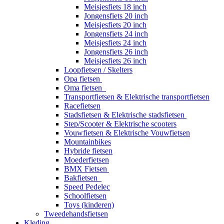
Meisjesfiets 18 inch
Jongensfiets 20 inch
Meisjesfiets 20 inch
Jongensfiets 24 inch
Meisjesfiets 24 inch
Jongensfiets 26 inch
Meisjesfiets 26 inch
Loopfietsen / Skelters
Opa fietsen
Oma fietsen
Transportfietsen & Elektrische transportfietsen
Racefietsen
Stadsfietsen & Elektrische stadsfietsen
Step/Scooter & Elektrische scooters
Vouwfietsen & Elektrische Vouwfietsen
Mountainbikes
Hybride fietsen
Moederfietsen
BMX Fietsen
Bakfietsen
Speed Pedelec
Schoolfietsen
Toys (kinderen)
Tweedehandsfietsen
Kleding