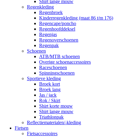
Shirt lange mouw
Regenkleding
Regenbroek
Kinderregenkleding (maat 86 t/m 176)
Regencape/poncho
Regenhoofddeksel
Regenjas
Regenoverschoenen
Regenpak
Schoenen
ATB/MTB schoenen
Overige schoenaccessoires
Raceschoenen
Spinningschoenen
Sportieve kleding
Broek kort
Broek lang
Jas / jack
Rok / Skirt
Shirt korte mouw
Shirt lange mouw
Triathlonpak
Reflectiematerialen/-kleding
Fietsen
Fietsaccessoires