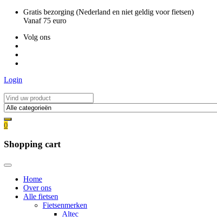
Ga
Gratis bezorging (Nederland en niet geldig voor fietsen)
naar
Vanaf 75 euro
de
Volg ons
inhoud
Login
0
Shopping cart
Home
Over ons
Alle fietsen
Fietsenmerken
Altec