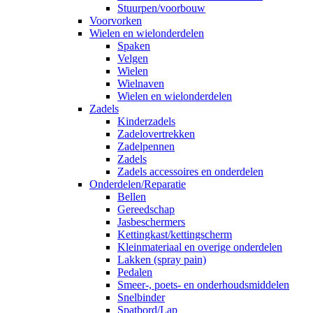
Stuurpen/voorbouw
Voorvorken
Wielen en wielonderdelen
Spaken
Velgen
Wielen
Wielnaven
Wielen en wielonderdelen
Zadels
Kinderzadels
Zadelovertrekken
Zadelpennen
Zadels
Zadels accessoires en onderdelen
Onderdelen/Reparatie
Bellen
Gereedschap
Jasbeschermers
Kettingkast/kettingscherm
Kleinmateriaal en overige onderdelen
Lakken (spray pain)
Pedalen
Smeer-, poets- en onderhoudsmiddelen
Snelbinder
Spatbord/Lap