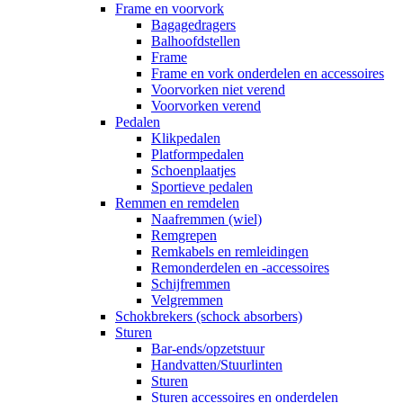
Frame en voorvork
Bagagedragers
Balhoofdstellen
Frame
Frame en vork onderdelen en accessoires
Voorvorken niet verend
Voorvorken verend
Pedalen
Klikpedalen
Platformpedalen
Schoenplaatjes
Sportieve pedalen
Remmen en remdelen
Naafremmen (wiel)
Remgrepen
Remkabels en remleidingen
Remonderdelen en -accessoires
Schijfremmen
Velgremmen
Schokbrekers (schock absorbers)
Sturen
Bar-ends/opzetstuur
Handvatten/Stuurlinten
Sturen
Sturen accessoires en onderdelen