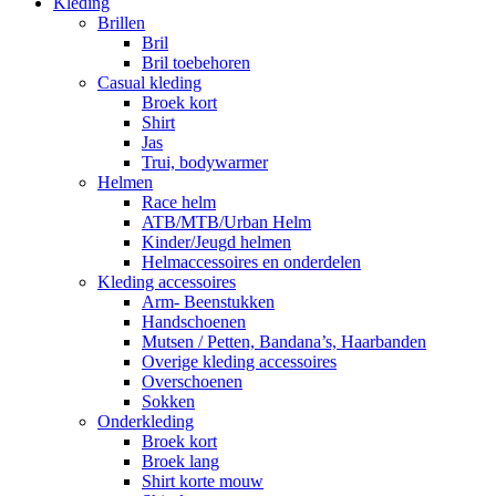
Kleding
Brillen
Bril
Bril toebehoren
Casual kleding
Broek kort
Shirt
Jas
Trui, bodywarmer
Helmen
Race helm
ATB/MTB/Urban Helm
Kinder/Jeugd helmen
Helmaccessoires en onderdelen
Kleding accessoires
Arm- Beenstukken
Handschoenen
Mutsen / Petten, Bandana’s, Haarbanden
Overige kleding accessoires
Overschoenen
Sokken
Onderkleding
Broek kort
Broek lang
Shirt korte mouw