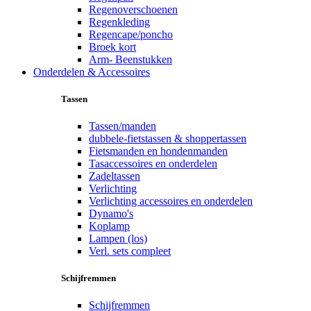
Regenoverschoenen
Regenkleding
Regencape/poncho
Broek kort
Arm- Beenstukken
Onderdelen & Accessoires
Tassen
Tassen/manden
dubbele-fietstassen & shoppertassen
Fietsmanden en hondenmanden
Tasaccessoires en onderdelen
Zadeltassen
Verlichting
Verlichting accessoires en onderdelen
Dynamo's
Koplamp
Lampen (los)
Verl. sets compleet
Schijfremmen
Schijfremmen