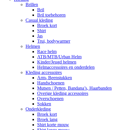
Brillen
Bril
Bril toebehoren
Casual kleding
Broek kort
Shirt
Jas
Trui, bodywarmer
Helmen
Race helm
ATB/MTB/Urban Helm
Kinder/Jeugd helmen
Helmaccessoires en onderdelen
Kleding accessoires
Arm- Beenstukken
Handschoenen
Mutsen / Petten, Bandana’s, Haarbanden
Overige kleding accessoires
Overschoenen
Sokken
Onderkleding
Broek kort
Broek lang
Shirt korte mouw
Shirt lange mouw