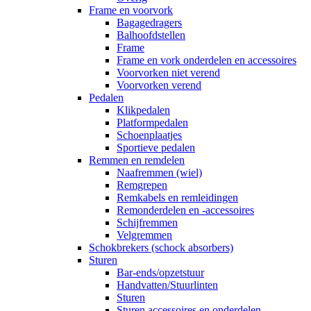
Frame en voorvork
Bagagedragers
Balhoofdstellen
Frame
Frame en vork onderdelen en accessoires
Voorvorken niet verend
Voorvorken verend
Pedalen
Klikpedalen
Platformpedalen
Schoenplaatjes
Sportieve pedalen
Remmen en remdelen
Naafremmen (wiel)
Remgrepen
Remkabels en remleidingen
Remonderdelen en -accessoires
Schijfremmen
Velgremmen
Schokbrekers (schock absorbers)
Sturen
Bar-ends/opzetstuur
Handvatten/Stuurlinten
Sturen
Sturen accessoires en onderdelen