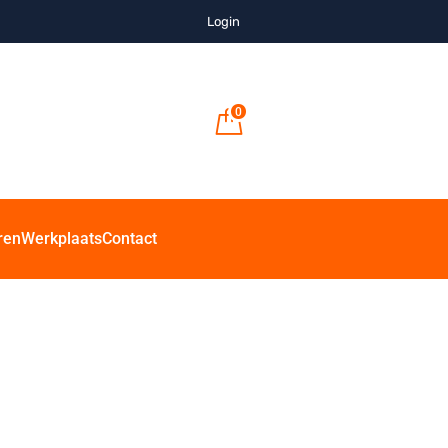
Login
0
ren
Werkplaats
Contact