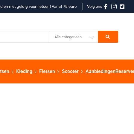
d en niet geldig voor fietsen) Vanaf 75 euro
Volg ons
Alle categorieën
etsen
Kleding
Fietsen
Scooter
Aanbiedingen
Reserve