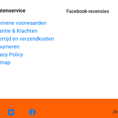
ntenservice
Facebook-recensies
emene voorwaarden
antie & Klachten
ertijd en verzendkosten
ourneren
acy Policy
emap
Pr