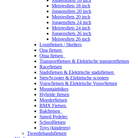
Jongensfiets 18 inch
Meisjesfiets 18 inch
Jongensfiets 20 inch
Meisjesfiets 20 inch
Jongensfiets 24 inch
Meisjesfiets 24 inch
Jongensfiets 26 inch
Meisjesfiets 26 inch
Loopfietsen / Skelters
Opa fietsen
Oma fietsen
Transportfietsen & Elektrische transportfietsen
Racefietsen
Stadsfietsen & Elektrische stadsfietsen
Step/Scooter & Elektrische scooters
Vouwfietsen & Elektrische Vouwfietsen
Mountainbikes
Hybride fietsen
Moederfietsen
BMX Fietsen
Bakfietsen
Speed Pedelec
Schoolfietsen
Toys (kinderen)
Tweedehandsfietsen