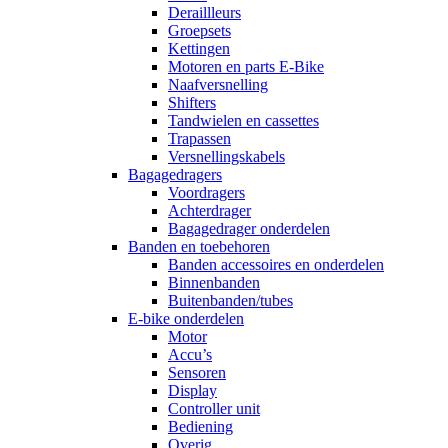
Deraillleurs
Groepsets
Kettingen
Motoren en parts E-Bike
Naafversnelling
Shifters
Tandwielen en cassettes
Trapassen
Versnellingskabels
Bagagedragers
Voordragers
Achterdrager
Bagagedrager onderdelen
Banden en toebehoren
Banden accessoires en onderdelen
Binnenbanden
Buitenbanden/tubes
E-bike onderdelen
Motor
Accu’s
Sensoren
Display
Controller unit
Bediening
Overig