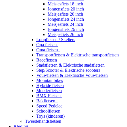
Meisjesfiets 18 inch
Jongensfiets 20 inch
Meisjesfiets 20 inch
Jongensfiets 24 inch
Meisjesfiets 24 inch
Jongensfiets 26 inch
Meisjesfiets 26 inch
Loopfietsen / Skelters
Opa fietsen
Oma fietsen
Transportfietsen & Elektrische transportfietsen
Racefietsen
Stadsfietsen & Elektrische stadsfietsen
Step/Scooter & Elektrische scooters
Vouwfietsen & Elektrische Vouwfietsen
Mountainbikes
Hybride fietsen
Moederfietsen
BMX Fietsen
Bakfietsen
Speed Pedelec
Schoolfietsen
Toys (kinderen)
Tweedehandsfietsen
Kleding