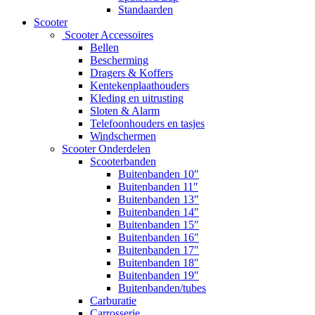
Standaarden
Scooter
Scooter Accessoires
Bellen
Bescherming
Dragers & Koffers
Kentekenplaathouders
Kleding en uitrusting
Sloten & Alarm
Telefoonhouders en tasjes
Windschermen
Scooter Onderdelen
Scooterbanden
Buitenbanden 10″
Buitenbanden 11″
Buitenbanden 13″
Buitenbanden 14″
Buitenbanden 15″
Buitenbanden 16″
Buitenbanden 17″
Buitenbanden 18″
Buitenbanden 19″
Buitenbanden/tubes
Carburatie
Carrosserie