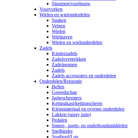
Stuurpen/voorbouw
Voorvorken
Wielen en wielonderdelen
Spaken
Velgen
Wielen
Wielnaven
Wielen en wielonderdelen
Zadels
Kinderzadels
Zadelovertrekken
Zadelpennen
Zadels
Zadels accessoires en onderdelen
Onderdelen/Reparatie
Bellen
Gereedschap
Jasbeschermers
Kettingkast/kettingscherm
Kleinmateriaal en overige onderdelen
Lakken (spray pain)
Pedalen
Smeer-, poets- en onderhoudsmiddelen
Snelbinder
Spatbord/Lap