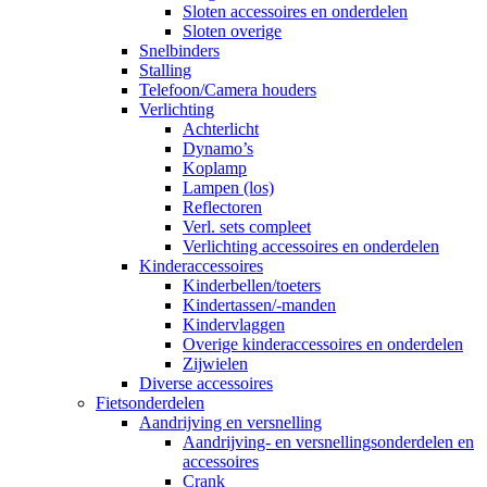
Sloten accessoires en onderdelen
Sloten overige
Snelbinders
Stalling
Telefoon/Camera houders
Verlichting
Achterlicht
Dynamo’s
Koplamp
Lampen (los)
Reflectoren
Verl. sets compleet
Verlichting accessoires en onderdelen
Kinderaccessoires
Kinderbellen/toeters
Kindertassen/-manden
Kindervlaggen
Overige kinderaccessoires en onderdelen
Zijwielen
Diverse accessoires
Fietsonderdelen
Aandrijving en versnelling
Aandrijving- en versnellingsonderdelen en
accessoires
Crank