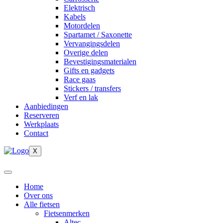
Elektrisch
Kabels
Motordelen
Spartamet / Saxonette
Vervangingsdelen
Overige delen
Bevestigingsmaterialen
Gifts en gadgets
Race gaas
Stickers / transfers
Verf en lak
Aanbiedingen
Reserveren
Werkplaats
Contact
X
Home
Over ons
Alle fietsen
Fietsenmerken
Altec