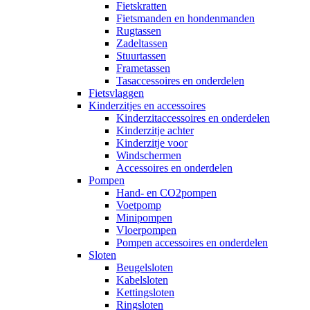
Fietskratten
Fietsmanden en hondenmanden
Rugtassen
Zadeltassen
Stuurtassen
Frametassen
Tasaccessoires en onderdelen
Fietsvlaggen
Kinderzitjes en accessoires
Kinderzitaccessoires en onderdelen
Kinderzitje achter
Kinderzitje voor
Windschermen
Accessoires en onderdelen
Pompen
Hand- en CO2pompen
Voetpomp
Minipompen
Vloerpompen
Pompen accessoires en onderdelen
Sloten
Beugelsloten
Kabelsloten
Kettingsloten
Ringsloten