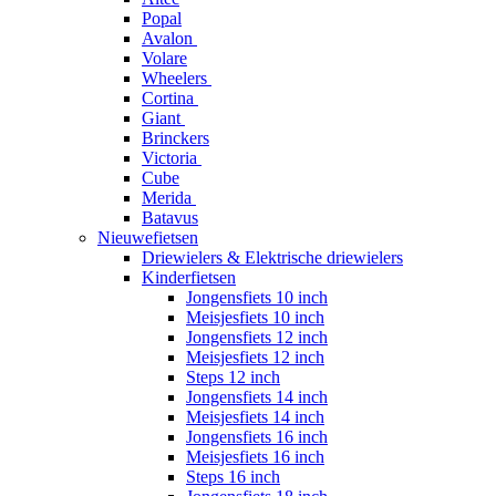
Popal
Avalon
Volare
Wheelers
Cortina
Giant
Brinckers
Victoria
Cube
Merida
Batavus
Nieuwefietsen
Driewielers & Elektrische driewielers
Kinderfietsen
Jongensfiets 10 inch
Meisjesfiets 10 inch
Jongensfiets 12 inch
Meisjesfiets 12 inch
Steps 12 inch
Jongensfiets 14 inch
Meisjesfiets 14 inch
Jongensfiets 16 inch
Meisjesfiets 16 inch
Steps 16 inch