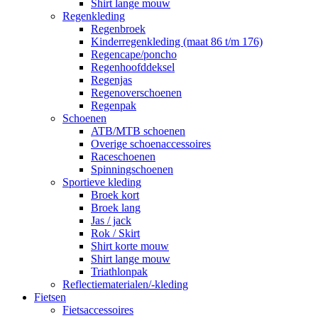
Shirt lange mouw
Regenkleding
Regenbroek
Kinderregenkleding (maat 86 t/m 176)
Regencape/poncho
Regenhoofddeksel
Regenjas
Regenoverschoenen
Regenpak
Schoenen
ATB/MTB schoenen
Overige schoenaccessoires
Raceschoenen
Spinningschoenen
Sportieve kleding
Broek kort
Broek lang
Jas / jack
Rok / Skirt
Shirt korte mouw
Shirt lange mouw
Triathlonpak
Reflectiematerialen/-kleding
Fietsen
Fietsaccessoires