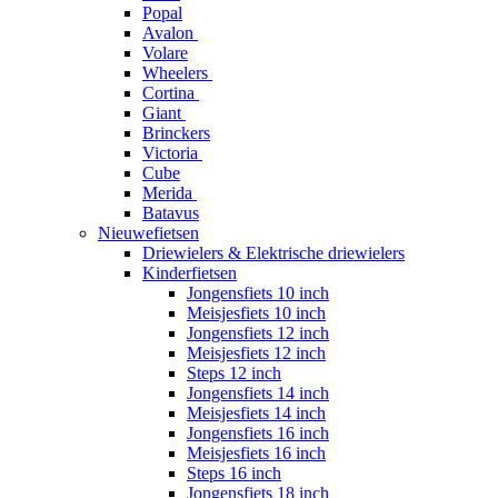
Popal
Avalon
Volare
Wheelers
Cortina
Giant
Brinckers
Victoria
Cube
Merida
Batavus
Nieuwefietsen
Driewielers & Elektrische driewielers
Kinderfietsen
Jongensfiets 10 inch
Meisjesfiets 10 inch
Jongensfiets 12 inch
Meisjesfiets 12 inch
Steps 12 inch
Jongensfiets 14 inch
Meisjesfiets 14 inch
Jongensfiets 16 inch
Meisjesfiets 16 inch
Steps 16 inch
Jongensfiets 18 inch