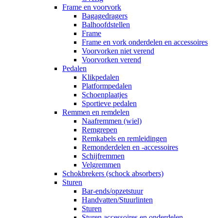
Frame en voorvork
Bagagedragers
Balhoofdstellen
Frame
Frame en vork onderdelen en accessoires
Voorvorken niet verend
Voorvorken verend
Pedalen
Klikpedalen
Platformpedalen
Schoenplaatjes
Sportieve pedalen
Remmen en remdelen
Naafremmen (wiel)
Remgrepen
Remkabels en remleidingen
Remonderdelen en -accessoires
Schijfremmen
Velgremmen
Schokbrekers (schock absorbers)
Sturen
Bar-ends/opzetstuur
Handvatten/Stuurlinten
Sturen
Sturen accessoires en onderdelen