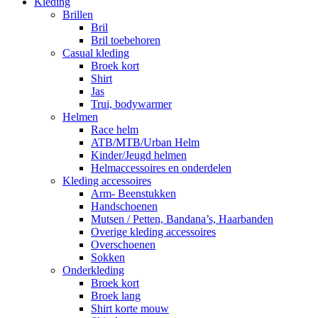
Kleding
Brillen
Bril
Bril toebehoren
Casual kleding
Broek kort
Shirt
Jas
Trui, bodywarmer
Helmen
Race helm
ATB/MTB/Urban Helm
Kinder/Jeugd helmen
Helmaccessoires en onderdelen
Kleding accessoires
Arm- Beenstukken
Handschoenen
Mutsen / Petten, Bandana’s, Haarbanden
Overige kleding accessoires
Overschoenen
Sokken
Onderkleding
Broek kort
Broek lang
Shirt korte mouw