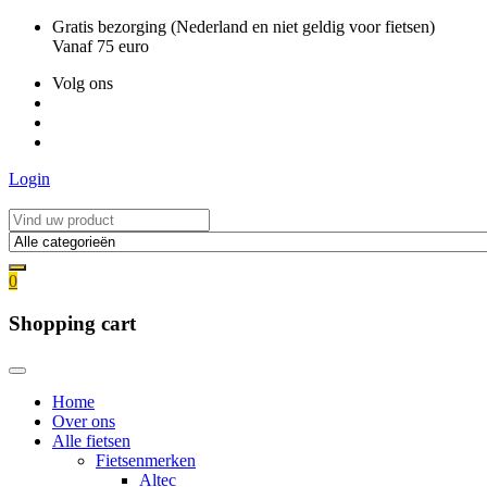
Ga
Gratis bezorging (Nederland en niet geldig voor fietsen)
naar
Vanaf 75 euro
de
Volg ons
inhoud
Login
0
Shopping cart
Home
Over ons
Alle fietsen
Fietsenmerken
Altec