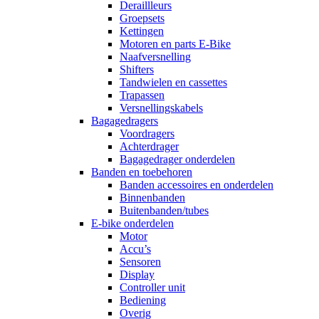
Deraillleurs
Groepsets
Kettingen
Motoren en parts E-Bike
Naafversnelling
Shifters
Tandwielen en cassettes
Trapassen
Versnellingskabels
Bagagedragers
Voordragers
Achterdrager
Bagagedrager onderdelen
Banden en toebehoren
Banden accessoires en onderdelen
Binnenbanden
Buitenbanden/tubes
E-bike onderdelen
Motor
Accu’s
Sensoren
Display
Controller unit
Bediening
Overig