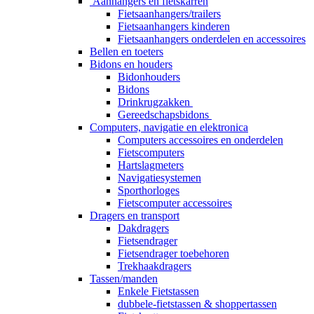
Aanhangers en fietskarren
Fietsaanhangers/trailers
Fietsaanhangers kinderen
Fietsaanhangers onderdelen en accessoires
Bellen en toeters
Bidons en houders
Bidonhouders
Bidons
Drinkrugzakken
Gereedschapsbidons
Computers, navigatie en elektronica
Computers accessoires en onderdelen
Fietscomputers
Hartslagmeters
Navigatiesystemen
Sporthorloges
Fietscomputer accessoires
Dragers en transport
Dakdragers
Fietsendrager
Fietsendrager toebehoren
Trekhaakdragers
Tassen/manden
Enkele Fietstassen
dubbele-fietstassen & shoppertassen