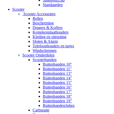
Spatbord/Lap
Standaarden
Scooter
Scooter Accessoires
Bellen
Bescherming
Dragers & Koffers
Kentekenplaathouders
Kleding en uitrusting
Sloten & Alarm
Telefoonhouders en tasjes
Windschermen
Scooter Onderdelen
Scooterbanden
Buitenbanden 10″
Buitenbanden 11″
Buitenbanden 13″
Buitenbanden 14″
Buitenbanden 15″
Buitenbanden 16″
Buitenbanden 17″
Buitenbanden 18″
Buitenbanden 19″
Buitenbanden/tubes
Carburatie