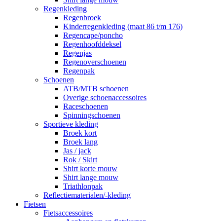
Regenkleding
Regenbroek
Kinderregenkleding (maat 86 t/m 176)
Regencape/poncho
Regenhoofddeksel
Regenjas
Regenoverschoenen
Regenpak
Schoenen
ATB/MTB schoenen
Overige schoenaccessoires
Raceschoenen
Spinningschoenen
Sportieve kleding
Broek kort
Broek lang
Jas / jack
Rok / Skirt
Shirt korte mouw
Shirt lange mouw
Triathlonpak
Reflectiematerialen/-kleding
Fietsen
Fietsaccessoires