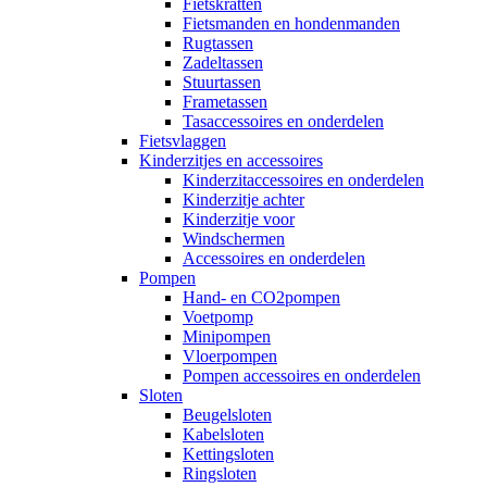
Fietskratten
Fietsmanden en hondenmanden
Rugtassen
Zadeltassen
Stuurtassen
Frametassen
Tasaccessoires en onderdelen
Fietsvlaggen
Kinderzitjes en accessoires
Kinderzitaccessoires en onderdelen
Kinderzitje achter
Kinderzitje voor
Windschermen
Accessoires en onderdelen
Pompen
Hand- en CO2pompen
Voetpomp
Minipompen
Vloerpompen
Pompen accessoires en onderdelen
Sloten
Beugelsloten
Kabelsloten
Kettingsloten
Ringsloten