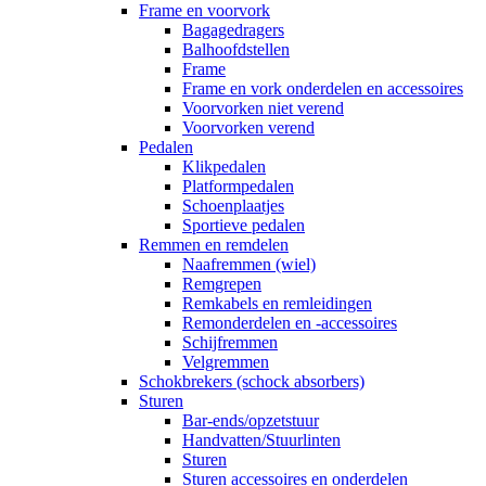
Frame en voorvork
Bagagedragers
Balhoofdstellen
Frame
Frame en vork onderdelen en accessoires
Voorvorken niet verend
Voorvorken verend
Pedalen
Klikpedalen
Platformpedalen
Schoenplaatjes
Sportieve pedalen
Remmen en remdelen
Naafremmen (wiel)
Remgrepen
Remkabels en remleidingen
Remonderdelen en -accessoires
Schijfremmen
Velgremmen
Schokbrekers (schock absorbers)
Sturen
Bar-ends/opzetstuur
Handvatten/Stuurlinten
Sturen
Sturen accessoires en onderdelen