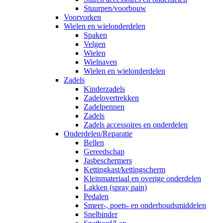
Stuurpen/voorbouw
Voorvorken
Wielen en wielonderdelen
Spaken
Velgen
Wielen
Wielnaven
Wielen en wielonderdelen
Zadels
Kinderzadels
Zadelovertrekken
Zadelpennen
Zadels
Zadels accessoires en onderdelen
Onderdelen/Reparatie
Bellen
Gereedschap
Jasbeschermers
Kettingkast/kettingscherm
Kleinmateriaal en overige onderdelen
Lakken (spray pain)
Pedalen
Smeer-, poets- en onderhoudsmiddelen
Snelbinder