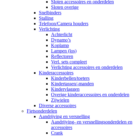
Sloten accessoires en onderdelen
Sloten overige
Snelbinders
Stalling
Telefoon/Camera houders
Verlichting
Achterlicht
Dynamo’s
Koplamp
Lampen (los)
Reflectoren
Verl. sets compleet
Verlichting accessoires en onderdelen
Kinderaccessoires
Kinderbellen/toeters
Kindertassen/-manden
Kindervlaggen
Overige kinderaccessoires en onderdelen
Zijwielen
Diverse accessoires
Fietsonderdelen
Aandrijving en versnelling
Aandrijving- en versnellingsonderdelen en
accessoires
Crank