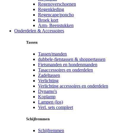
Regenoverschoenen
Regenkleding
Regencape/poncho
Broek kort
Arm- Beenstukken
Onderdelen & Accessoires
Tassen
Tassen/manden
dubbele-fietstassen & shoppertassen
Fietsmanden en hondenmanden
Tasaccessoires en onderdelen
Zadeltassen
Verlichting
Verlichting accessoires en onderdelen
Dynamo's
Koplamp
Lampen (los)
Verl. sets compleet
Schijfremmen
Schijfremmen