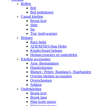
Brillen
Bril
Bril toebehoren
Casual kleding
Broek kort
Shirt
Jas
Trui, bodywarmer
Helmen
Race helm
ATB/MTB/Urban Helm
Kinder/Jeugd helmen
Helmaccessoires en onderdelen
Kleding accessoires
Arm- Beenstukken
Handschoenen
Mutsen / Petten, Bandana’s, Haarbanden
Overige kleding accessoires
Overschoenen
Sokken
Onderkleding
Broek kort
Broek lang
Shirt korte mouw
Shirt lange mouw