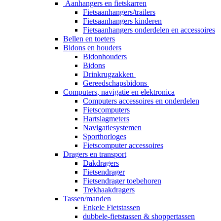
Aanhangers en fietskarren
Fietsaanhangers/trailers
Fietsaanhangers kinderen
Fietsaanhangers onderdelen en accessoires
Bellen en toeters
Bidons en houders
Bidonhouders
Bidons
Drinkrugzakken
Gereedschapsbidons
Computers, navigatie en elektronica
Computers accessoires en onderdelen
Fietscomputers
Hartslagmeters
Navigatiesystemen
Sporthorloges
Fietscomputer accessoires
Dragers en transport
Dakdragers
Fietsendrager
Fietsendrager toebehoren
Trekhaakdragers
Tassen/manden
Enkele Fietstassen
dubbele-fietstassen & shoppertassen