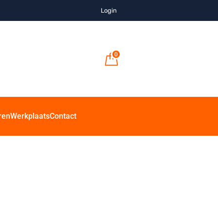
Login
0
ren
Werkplaats
Contact