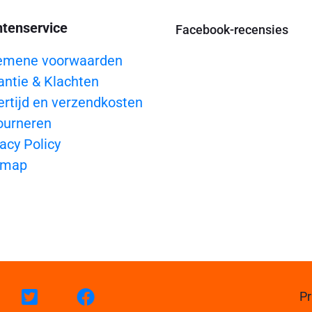
ntenservice
Facebook-recensies
emene voorwaarden
antie & Klachten
ertijd en verzendkosten
ourneren
acy Policy
emap
Pr