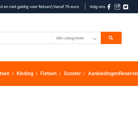
d en niet geldig voor fietsen) Vanaf 75 euro
Volg ons
Alle categorieën
etsen
Kleding
Fietsen
Scooter
Aanbiedingen
Reserve