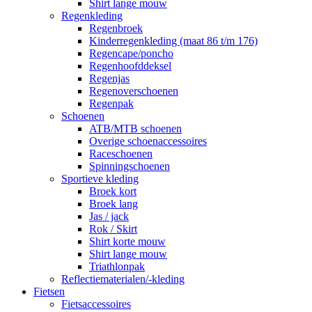
Shirt lange mouw
Regenkleding
Regenbroek
Kinderregenkleding (maat 86 t/m 176)
Regencape/poncho
Regenhoofddeksel
Regenjas
Regenoverschoenen
Regenpak
Schoenen
ATB/MTB schoenen
Overige schoenaccessoires
Raceschoenen
Spinningschoenen
Sportieve kleding
Broek kort
Broek lang
Jas / jack
Rok / Skirt
Shirt korte mouw
Shirt lange mouw
Triathlonpak
Reflectiematerialen/-kleding
Fietsen
Fietsaccessoires