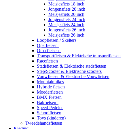
Meisjesfiets 18 inch
Jongensfiets 20 inch
Meisjesfiets 20 inch
Jongensfiets 24 inch
Meisjesfiets 24 inch
Jongensfiets 26 inch
Meisjesfiets 26 inch
Loopfietsen / Skelters
Opa fietsen
Oma fietsen
Transportfietsen & Elektrische transportfietsen
Racefietsen
Stadsfietsen & Elektrische stadsfietsen
Step/Scooter & Elektrische scooters
Vouwfietsen & Elektrische Vouwfietsen
Mountainbikes
Hybride fietsen
Moederfietsen
BMX Fietsen
Bakfietsen
Speed Pedelec
Schoolfietsen
Toys (kinderen)
Tweedehandsfietsen
Kleding