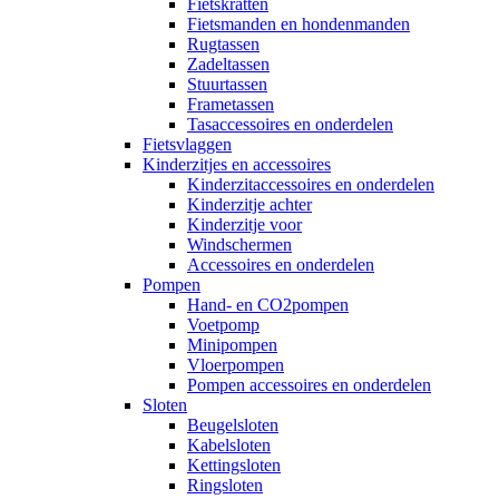
Fietskratten
Fietsmanden en hondenmanden
Rugtassen
Zadeltassen
Stuurtassen
Frametassen
Tasaccessoires en onderdelen
Fietsvlaggen
Kinderzitjes en accessoires
Kinderzitaccessoires en onderdelen
Kinderzitje achter
Kinderzitje voor
Windschermen
Accessoires en onderdelen
Pompen
Hand- en CO2pompen
Voetpomp
Minipompen
Vloerpompen
Pompen accessoires en onderdelen
Sloten
Beugelsloten
Kabelsloten
Kettingsloten
Ringsloten