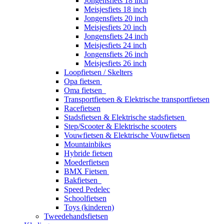
Jongensfiets 18 inch
Meisjesfiets 18 inch
Jongensfiets 20 inch
Meisjesfiets 20 inch
Jongensfiets 24 inch
Meisjesfiets 24 inch
Jongensfiets 26 inch
Meisjesfiets 26 inch
Loopfietsen / Skelters
Opa fietsen
Oma fietsen
Transportfietsen & Elektrische transportfietsen
Racefietsen
Stadsfietsen & Elektrische stadsfietsen
Step/Scooter & Elektrische scooters
Vouwfietsen & Elektrische Vouwfietsen
Mountainbikes
Hybride fietsen
Moederfietsen
BMX Fietsen
Bakfietsen
Speed Pedelec
Schoolfietsen
Toys (kinderen)
Tweedehandsfietsen