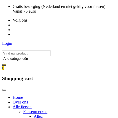
Ga
Gratis bezorging (Nederland en niet geldig voor fietsen)
naar
Vanaf 75 euro
de
Volg ons
inhoud
Login
0
Shopping cart
Home
Over ons
Alle fietsen
Fietsenmerken
Altec