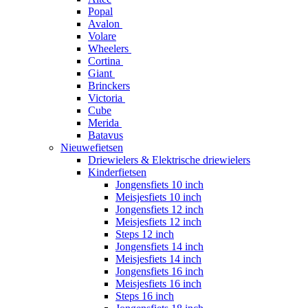
Popal
Avalon
Volare
Wheelers
Cortina
Giant
Brinckers
Victoria
Cube
Merida
Batavus
Nieuwefietsen
Driewielers & Elektrische driewielers
Kinderfietsen
Jongensfiets 10 inch
Meisjesfiets 10 inch
Jongensfiets 12 inch
Meisjesfiets 12 inch
Steps 12 inch
Jongensfiets 14 inch
Meisjesfiets 14 inch
Jongensfiets 16 inch
Meisjesfiets 16 inch
Steps 16 inch