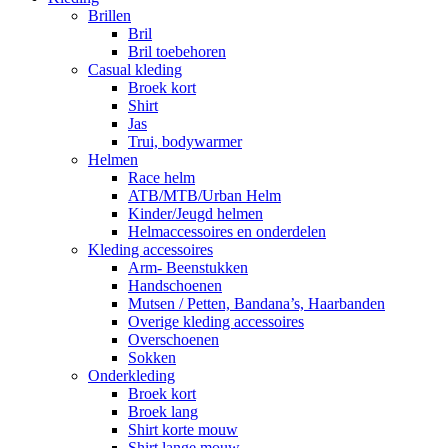
Brillen
Bril
Bril toebehoren
Casual kleding
Broek kort
Shirt
Jas
Trui, bodywarmer
Helmen
Race helm
ATB/MTB/Urban Helm
Kinder/Jeugd helmen
Helmaccessoires en onderdelen
Kleding accessoires
Arm- Beenstukken
Handschoenen
Mutsen / Petten, Bandana’s, Haarbanden
Overige kleding accessoires
Overschoenen
Sokken
Onderkleding
Broek kort
Broek lang
Shirt korte mouw
Shirt lange mouw