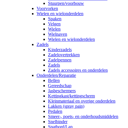
Stuurpen/voorbouw
Voorvorken
Wielen en wielonderdelen
Spaken
Velgen
Wielen
Wielnaven
Wielen en wielonderdelen
Zadels
Kinderzadels
Zadelovertrekken
Zadelpennen
Zadels
Zadels accessoires en onderdelen
Onderdelen/Reparatie
Bellen
Gereedschap
Jasbeschermers
Kettingkast/kettingscherm
Kleinmateriaal en overige onderdelen
Lakken (spray pain)
Pedalen
Smeer-, poets- en onderhoudsmiddelen
Snelbinder
Spatbord/Lap