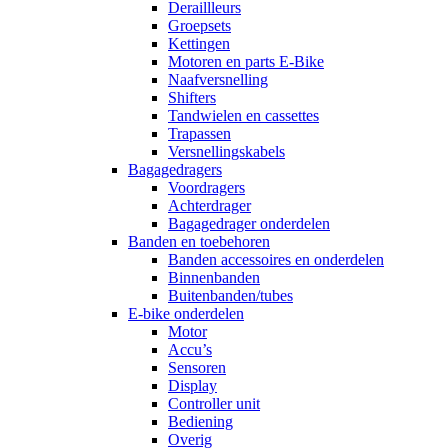
Deraillleurs
Groepsets
Kettingen
Motoren en parts E-Bike
Naafversnelling
Shifters
Tandwielen en cassettes
Trapassen
Versnellingskabels
Bagagedragers
Voordragers
Achterdrager
Bagagedrager onderdelen
Banden en toebehoren
Banden accessoires en onderdelen
Binnenbanden
Buitenbanden/tubes
E-bike onderdelen
Motor
Accu’s
Sensoren
Display
Controller unit
Bediening
Overig