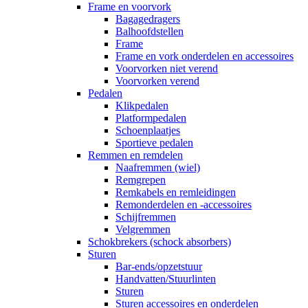
Frame en voorvork
Bagagedragers
Balhoofdstellen
Frame
Frame en vork onderdelen en accessoires
Voorvorken niet verend
Voorvorken verend
Pedalen
Klikpedalen
Platformpedalen
Schoenplaatjes
Sportieve pedalen
Remmen en remdelen
Naafremmen (wiel)
Remgrepen
Remkabels en remleidingen
Remonderdelen en -accessoires
Schijfremmen
Velgremmen
Schokbrekers (schock absorbers)
Sturen
Bar-ends/opzetstuur
Handvatten/Stuurlinten
Sturen
Sturen accessoires en onderdelen