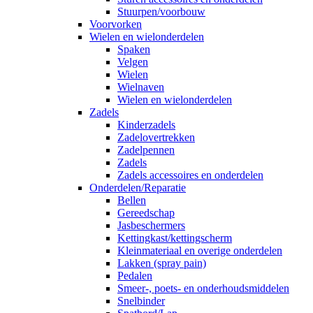
Stuurpen/voorbouw
Voorvorken
Wielen en wielonderdelen
Spaken
Velgen
Wielen
Wielnaven
Wielen en wielonderdelen
Zadels
Kinderzadels
Zadelovertrekken
Zadelpennen
Zadels
Zadels accessoires en onderdelen
Onderdelen/Reparatie
Bellen
Gereedschap
Jasbeschermers
Kettingkast/kettingscherm
Kleinmateriaal en overige onderdelen
Lakken (spray pain)
Pedalen
Smeer-, poets- en onderhoudsmiddelen
Snelbinder