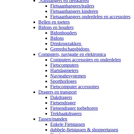
Aanhangers en fietskarren
Fietsaanhangers/trailers
Fietsaanhangers kinderen
Fietsaanhangers onderdelen en accessoires
Bellen en toeters
Bidons en houders
Bidonhouders
Bidons
Drinkrugzakken
Gereedschapsbidons
Computers, navigatie en elektronica
Computers accessoires en onderdelen
Fietscomputers
Hartslagmeters
Navigatiesystemen
Sporthorloges
Fietscomputer accessoires
Dragers en transport
Dakdragers
Fietsendrager
Fietsendrager toebehoren
Trekhaakdragers
Tassen/manden
Enkele Fietstassen
dubbele-fietstassen & shoppertassen