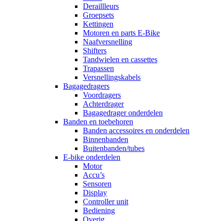
Deraillleurs
Groepsets
Kettingen
Motoren en parts E-Bike
Naafversnelling
Shifters
Tandwielen en cassettes
Trapassen
Versnellingskabels
Bagagedragers
Voordragers
Achterdrager
Bagagedrager onderdelen
Banden en toebehoren
Banden accessoires en onderdelen
Binnenbanden
Buitenbanden/tubes
E-bike onderdelen
Motor
Accu’s
Sensoren
Display
Controller unit
Bediening
Overig