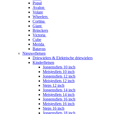
Popal
Avalon
Volare
Wheelers
Cortina
Giant
Brinckers
Victoria
Cube
Merida
Batavus
Nieuwefietsen
Driewielers & Elektrische driewielers
Kinderfietsen
Jongensfiets 10 inch
Meisjesfiets 10 inch
Jongensfiets 12 inch
Meisjesfiets 12 inch
Steps 12 inch
Jongensfiets 14 inch
Meisjesfiets 14 inch
Jongensfiets 16 inch
Meisjesfiets 16 inch
Steps 16 inch
Jongensfiets 18 inch