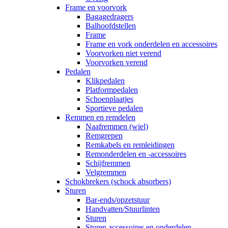
Frame en voorvork
Bagagedragers
Balhoofdstellen
Frame
Frame en vork onderdelen en accessoires
Voorvorken niet verend
Voorvorken verend
Pedalen
Klikpedalen
Platformpedalen
Schoenplaatjes
Sportieve pedalen
Remmen en remdelen
Naafremmen (wiel)
Remgrepen
Remkabels en remleidingen
Remonderdelen en -accessoires
Schijfremmen
Velgremmen
Schokbrekers (schock absorbers)
Sturen
Bar-ends/opzetstuur
Handvatten/Stuurlinten
Sturen
Sturen accessoires en onderdelen