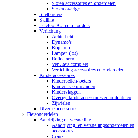
Sloten accessoires en onderdelen
Sloten overige
Snelbinders
Stalling
Telefoon/Camera houders
Verlichting
Achterlicht
Dynamo’s
Koplamp
Lampen (los)
Reflectoren
Verl. sets compleet
Verlichting accessoires en onderdelen
Kinderaccessoires
Kinderbellen/toeters
Kindertassen/-manden
Kindervlaggen
Overige kinderaccessoires en onderdelen
Zijwielen
Diverse accessoires
Fietsonderdelen
Aandrijving en versnelling
Aandrijving- en versnellingsonderdelen en
accessoires
Crank