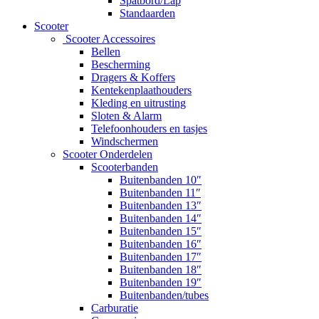
Spatbord/Lap
Standaarden
Scooter
Scooter Accessoires
Bellen
Bescherming
Dragers & Koffers
Kentekenplaathouders
Kleding en uitrusting
Sloten & Alarm
Telefoonhouders en tasjes
Windschermen
Scooter Onderdelen
Scooterbanden
Buitenbanden 10″
Buitenbanden 11″
Buitenbanden 13″
Buitenbanden 14″
Buitenbanden 15″
Buitenbanden 16″
Buitenbanden 17″
Buitenbanden 18″
Buitenbanden 19″
Buitenbanden/tubes
Carburatie