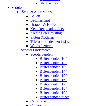
Standaarden
Scooter
Scooter Accessoires
Bellen
Bescherming
Dragers & Koffers
Kentekenplaathouders
Kleding en uitrusting
Sloten & Alarm
Telefoonhouders en tasjes
Windschermen
Scooter Onderdelen
Scooterbanden
Buitenbanden 10″
Buitenbanden 11″
Buitenbanden 13″
Buitenbanden 14″
Buitenbanden 15″
Buitenbanden 16″
Buitenbanden 17″
Buitenbanden 18″
Buitenbanden 19″
Buitenbanden/tubes
Carburatie
Carrosserie