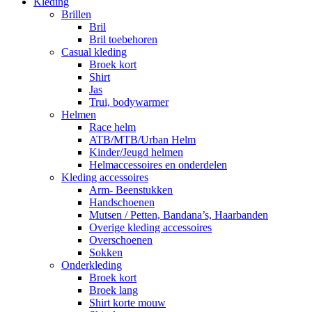
Kleding
Brillen
Bril
Bril toebehoren
Casual kleding
Broek kort
Shirt
Jas
Trui, bodywarmer
Helmen
Race helm
ATB/MTB/Urban Helm
Kinder/Jeugd helmen
Helmaccessoires en onderdelen
Kleding accessoires
Arm- Beenstukken
Handschoenen
Mutsen / Petten, Bandana’s, Haarbanden
Overige kleding accessoires
Overschoenen
Sokken
Onderkleding
Broek kort
Broek lang
Shirt korte mouw