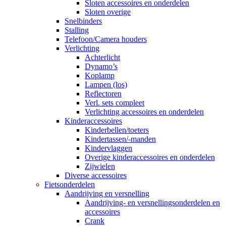
Sloten accessoires en onderdelen
Sloten overige
Snelbinders
Stalling
Telefoon/Camera houders
Verlichting
Achterlicht
Dynamo’s
Koplamp
Lampen (los)
Reflectoren
Verl. sets compleet
Verlichting accessoires en onderdelen
Kinderaccessoires
Kinderbellen/toeters
Kindertassen/-manden
Kindervlaggen
Overige kinderaccessoires en onderdelen
Zijwielen
Diverse accessoires
Fietsonderdelen
Aandrijving en versnelling
Aandrijving- en versnellingsonderdelen en
accessoires
Crank