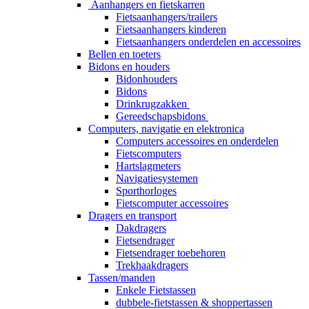
Aanhangers en fietskarren
Fietsaanhangers/trailers
Fietsaanhangers kinderen
Fietsaanhangers onderdelen en accessoires
Bellen en toeters
Bidons en houders
Bidonhouders
Bidons
Drinkrugzakken
Gereedschapsbidons
Computers, navigatie en elektronica
Computers accessoires en onderdelen
Fietscomputers
Hartslagmeters
Navigatiesystemen
Sporthorloges
Fietscomputer accessoires
Dragers en transport
Dakdragers
Fietsendrager
Fietsendrager toebehoren
Trekhaakdragers
Tassen/manden
Enkele Fietstassen
dubbele-fietstassen & shoppertassen