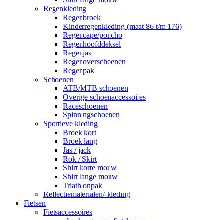
Regenkleding
Regenbroek
Kinderregenkleding (maat 86 t/m 176)
Regencape/poncho
Regenhoofddeksel
Regenjas
Regenoverschoenen
Regenpak
Schoenen
ATB/MTB schoenen
Overige schoenaccessoires
Raceschoenen
Spinningschoenen
Sportieve kleding
Broek kort
Broek lang
Jas / jack
Rok / Skirt
Shirt korte mouw
Shirt lange mouw
Triathlonpak
Reflectiematerialen/-kleding
Fietsen
Fietsaccessoires