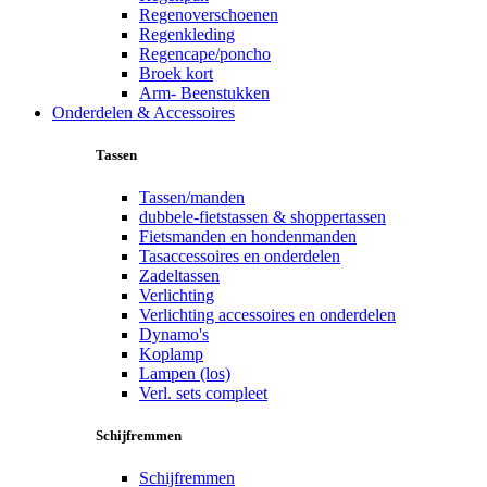
Regenoverschoenen
Regenkleding
Regencape/poncho
Broek kort
Arm- Beenstukken
Onderdelen & Accessoires
Tassen
Tassen/manden
dubbele-fietstassen & shoppertassen
Fietsmanden en hondenmanden
Tasaccessoires en onderdelen
Zadeltassen
Verlichting
Verlichting accessoires en onderdelen
Dynamo's
Koplamp
Lampen (los)
Verl. sets compleet
Schijfremmen
Schijfremmen