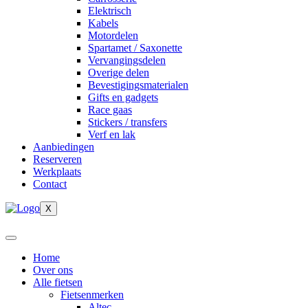
Elektrisch
Kabels
Motordelen
Spartamet / Saxonette
Vervangingsdelen
Overige delen
Bevestigingsmaterialen
Gifts en gadgets
Race gaas
Stickers / transfers
Verf en lak
Aanbiedingen
Reserveren
Werkplaats
Contact
X
Home
Over ons
Alle fietsen
Fietsenmerken
Altec