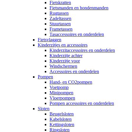
Fietskratten
Fietsmanden en hondenmanden
Rugtassen
Zadeltassen
Stuurtassen
Frametassen
Tasaccessoires en onderdelen
Fietsvlaggen
Kinderzitjes en accessoires
Kinderzitaccessoires en onderdelen
Kinderzitje achter
Kinderzitje voor
Windschermen
Accessoires en onderdelen
Pompen
Hand- en CO2pompen
Voetpomp
Minipompen
Vloerpompen
Pompen accessoires en onderdelen
Sloten
Beugelsloten
Kabelsloten
Kettingsloten
Ringsloten