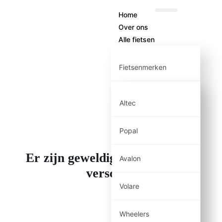
Home
Over ons
Alle fietsen
Fietsenmerken
Altec
Popal
Er zijn geweldige dingen in het
Avalon
verschiet
Volare
Wheelers