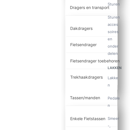
Sturen
Dragers en transport
Sturen
acces
Dakdragers
soires
en
Fietsendrager
onder
delen
Fietsendrager toebehoren
LAKKEN
Trekhaakdragers
Lakke
n
Tassen/manden
Pedale
n
Smeer
Enkele Fietstassen
-,