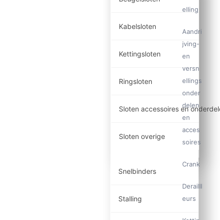
elling
Kabelsloten
Aandri
jving-
Kettingsloten
en
versn
ellings
Ringsloten
onder
delen
Sloten accessoires en onderde
en
acces
Sloten overige
soires
Crank
Snelbinders
Derailll
Stalling
eurs