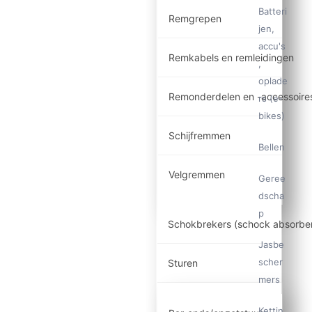
Batteri
Remgrepen
jen,
accu's
Remkabels en remleidingen
,
oplade
Remonderdelen en -accessoire
rs (e-
bikes)
Schijfremmen
Bellen
Velgremmen
Geree
dscha
p
Schokbrekers (schock absorbe
Jasbe
scher
Sturen
mers
Kettin