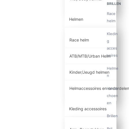
BRILLEN
Race
Helmen
helm
Kledin
Race helm
g
acces
soires
ATB/MTB/Urban Helm
Helme
Kinder/Jeugd helmen
n
Helmaccessoires en onderdele
Hands
choen
en
Kleding accessoires
Brillen
Bril