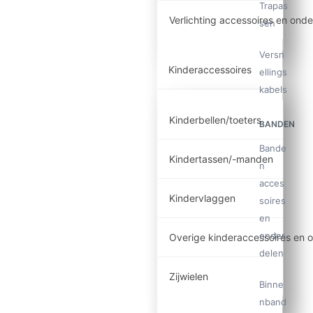
Trapas
Verlichting accessoires en ond
sen
Versn
Kinderaccessoires
ellings
kabels
Kinderbellen/toeters
BANDEN
Bande
Kindertassen/-manden
n
acces
Kindervlaggen
soires
en
onder
Overige kinderaccessoires en 
delen
Zijwielen
Binne
nband