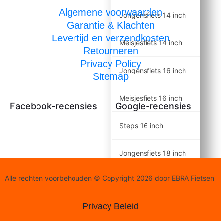
Algemene voorwaarden
Jongensfiets 14 inch
Garantie & Klachten
Levertijd en verzendkosten
Meisjesfiets 14 inch
Retourneren
Privacy Policy
Jongensfiets 16 inch
Sitemap
Meisjesfiets 16 inch
Facebook-recensies
Google-recensies
Steps 16 inch
Jongensfiets 18 inch
Alle rechten voorbehouden © Copyright 2026 door EBRA Fietsen
Meisjesfiets 18 inch
Privacy Beleid
Jongensfiets 20 inch