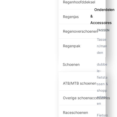
Regenhoofddeksel
Onderdelen
&
Regenjas
Accessoires
TASSEN
Regenoverschoenen
Tasse
Regenpak
n/man
den
dubbe
Schoenen
le-
fietsta
ATB/MTB schoenen
ssen &
shopp
ertass
Overige schoenaccessoires
en
Raceschoenen
Fietsm