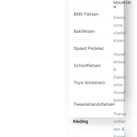
MOUNTAI
N
BMX Fietsen
Elektri
sche
Bakfietsen
stadsfi
etsen
Speed Pedelec
Vouwf
ietsen
Schoolfietsen
&
Elektri
Toys (kinderen)
sche
Vouwf
ietsen
Tweedehandsfietsen
Transp
Kleding
ortfiet
sen &
Elektri