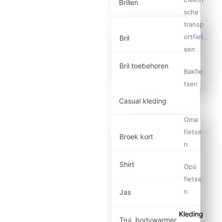
Brillen
sche
transp
ortfiet
Bril
sen
Bril toebehoren
Bakfie
tsen
Casual kleding
Oma
fietse
Broek kort
n
Shirt
Opa
fietse
n
Jas
Kleding
Trui, bodywarmer