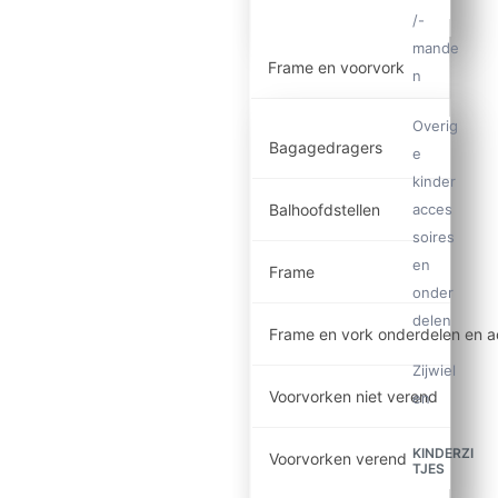
/-
mande
Frame en voorvork
n
Overig
Bagagedragers
e
kinder
Balhoofdstellen
acces
soires
en
Frame
onder
delen
Frame en vork onderdelen en a
Zijwiel
Voorvorken niet verend
en
KINDERZI
Voorvorken verend
TJES