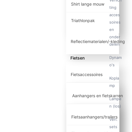
Shirt lange mouw
ting
acces
Triathlonpak
soires
en
onder
Reflectiematerialen/-kleding
delen
Dynam
Fietsen
o's
Fietsaccessoires
Kopla
mp
Aanhangers en fietskarren
Lampe
n (los)
Fietsaanhangers/trailers
Verl.
sets