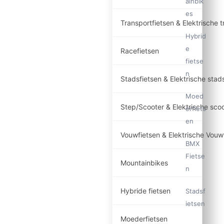
ainbik
es
Transportfietsen & Elektrische t
Hybrid
e
Racefietsen
fietse
n
Stadsfietsen & Elektrische stad
Moed
Step/Scooter & Elektrische sco
erfiets
en
Vouwfietsen & Elektrische Vouw
BMX
Fietse
Mountainbikes
n
Hybride fietsen
Stadsf
ietsen
Moederfietsen