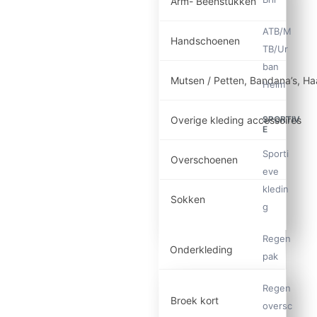
Arm- Beenstukken
ATB/M
Handschoenen
TB/Ur
ban
Mutsen / Petten, Bandana’s, H
Helm
Overige kleding accessoires
SPORTIV
E
Sporti
Overschoenen
eve
kledin
Sokken
g
Regen
Onderkleding
pak
Regen
Broek kort
oversc