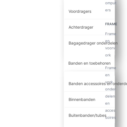
omput
ers
Voordragers
FRAME
Achterdrager
Frame
en
Bagagedrager onderdelen
voorv
ork
Banden en toebehoren
Frame
en
vork
Banden accessoires en onderd
onder
delen
Binnenbanden
en
acces
Buitenbanden/tubes
soires