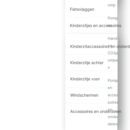
omp
Fietsvlaggen
Pomp
en
Kinderzitjes en accessoires
Hand-
en
Kinderzitaccessoires en onderd
CO2p
ompe
Kinderzitje achter
n
Kinderzitje voor
Pomp
en
acces
Windschermen
soires
en
Accessoires en onderdelen
onder
delen