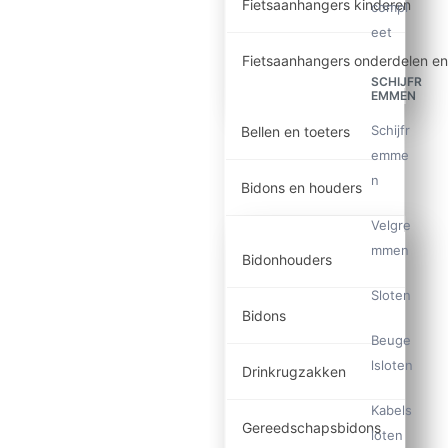
Fietsaanhangers kinderen
compl
eet
Fietsaanhangers onderdelen en
SCHIJFR
EMMEN
Schijfr
Bellen en toeters
emme
n
Bidons en houders
Velgre
mmen
Bidonhouders
Sloten
Bidons
Beuge
lsloten
Drinkrugzakken
Kabels
Gereedschapsbidons
loten