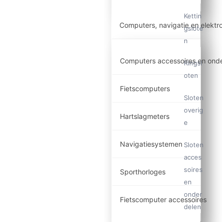
Kettin
Computers, navigatie en elektr
gslote
n
Computers accessoires en ond
Ringsl
oten
Fietscomputers
Sloten
overig
Hartslagmeters
e
Navigatiesystemen
Sloten
acces
soires
Sporthorloges
en
onder
Fietscomputer accessoires
delen