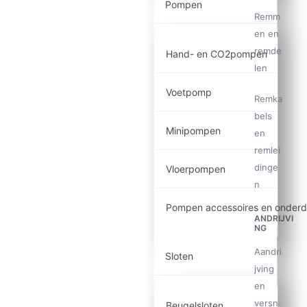
Pompen
Remm
en en
remde
Hand- en CO2pompen
len
Voetpomp
Remka
bels
Minipompen
en
remlei
dinge
Vloerpompen
n
Pompen accessoires en onderd
ANDRIJVI
NG
Aandri
Sloten
jving
en
versn
Beugelsloten