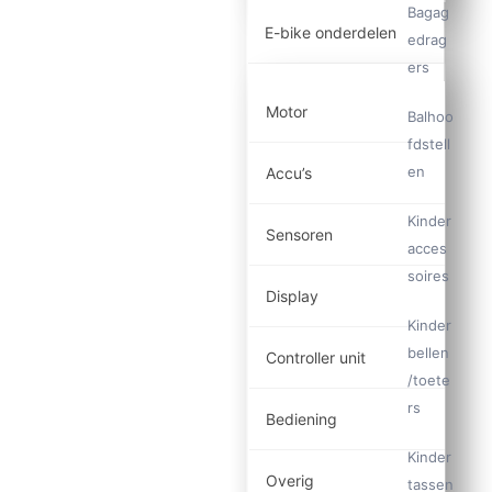
Bagag
E-bike onderdelen
edrag
ers
Motor
Balhoo
fdstell
en
Accu’s
Kinder
Sensoren
acces
soires
Display
Kinder
bellen
Controller unit
/toete
rs
Bediening
Kinder
Overig
tassen