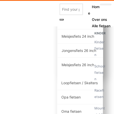
Hom
Meisjesfiets 20 inch
e
Over ons
Jongensfiets 24 inch
Alle fietsen
KINDER
Meisjesfiets 24 inch
Kinder
fietse
Jongensfiets 26 inch
n
Meisjesfiets 26 inch
School
fietse
n
Loopfietsen / Skelters
Racefi
etsen
Opa fietsen
Mount
Oma fietsen