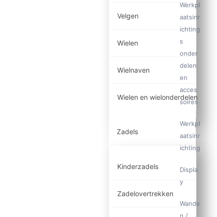
Werkpl
Velgen
aatsinr
ichting
s
Wielen
onder
delen
Wielnaven
en
acces
Wielen en wielonderdelen
soires
Werkpl
Zadels
aatsinr
ichting
Kinderzadels
Displa
y
Zadelovertrekken
Wande
n /