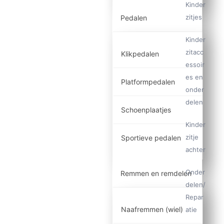
Kinder
zitjes
Pedalen
Kinder
zitacc
Klikpedalen
essoir
es en
Platformpedalen
onder
delen
Schoenplaatjes
Kinder
zitje
Sportieve pedalen
achter
Onder
Remmen en remdelen
delen/
Repar
Naafremmen (wiel)
atie