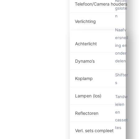
Kettin
Telefoon/Camera houders
gslote
n
Verlichting
Naafv
ersnell
Achterlicht
ing en
onder
Dynamo’s
delen
Shifter
Koplamp
s
Lampen (los)
Tandw
ielen
en
Reflectoren
casset
tes
Verl. sets compleet