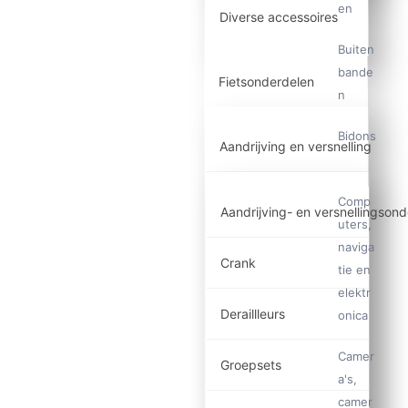
en
Diverse accessoires
Buiten
bande
Fietsonderdelen
n
Bidons
Aandrijving en versnelling
Comp
Aandrijving- en versnellingson
uters,
naviga
Crank
tie en
elektr
Deraillleurs
onica
Camer
Groepsets
a's,
camer