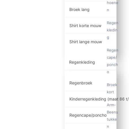
hoene
Broek lang
n
Regen
Shirt korte mouw
kledin
g
Shirt lange mouw
Regen
cape/
Regenkleding
ponch
o
Regenbroek
Broek
kort
Kinderregenkleding (maat 86 t
Arm-
Beens
Regencape/poncho
tukke
n