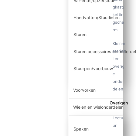
Bar-ends/opzetstuur
gkast/
kettin
Handvatten/Stuurlinten
gsche
rm
Sturen
Kleinm
ateriaa
Sturen accessoires en onderde
l en
overig
Stuurpen/voorbouw
e
onder
delen
Voorvorken
Overigen
Wielen en wielonderdelen
Lectu
ur
Spaken