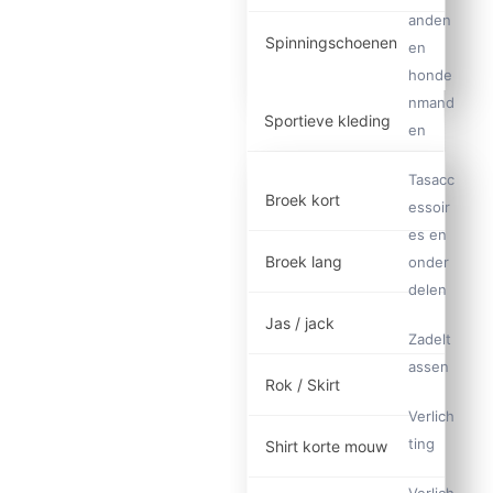
anden
Spinningschoenen
en
honde
nmand
Sportieve kleding
en
Tasacc
Broek kort
essoir
es en
Broek lang
onder
delen
Jas / jack
Zadelt
assen
Rok / Skirt
Verlich
ting
Shirt korte mouw
Verlich