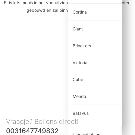
Er is iets moois in het vooruitzicht! Onze winkel wordt momenteel
gebouwd en zal binnenkort online komen!
Cortina
Giant
Brinckers
Victoria
Cube
Merida
Batavus
Vraagje? Bel ons direct!
0031647749832
Nieuwefietsen