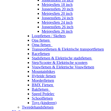
Jongensfiets 18 inch
Meisjesfiets 18 inch
Jongensfiets 20 inch
Meisjesfiets 20 inch
Jongensfiets 24 inch
Meisjesfiets 24 inch
Jongensfiets 26 inch
Meisjesfiets 26 inch
Loopfietsen / Skelters
Opa fietsen
Oma fietsen
Transportfietsen & Elektrische transportfietsen
Racefietsen
Stadsfietsen & Elektrische stadsfietsen
Step/Scooter & Elektrische scooters
Vouwfietsen & Elektrische Vouwfietsen
Mountainbikes
Hybride fietsen
Moederfietsen
BMX Fietsen
Bakfietsen
Speed Pedelec
Schoolfietsen
Toys (kinderen)
Tweedehandsfietsen