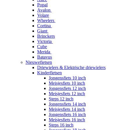
Popal
Avalon
Volare
Wheelers
Cortina
Giant
Brinckers
Victoria
Cube
Merida
Batavus
Nieuwefietsen
Driewielers & Elektrische driewielers
Kinderfietsen
Jongensfiets 10 inch
Meisjesfiets 10 inch
Jongensfiets 12 inch
Meisjesfiets 12 inch
Steps 12 inch
Jongensfiets 14 inch
Meisjesfiets 14 inch
Jongensfiets 16 inch
Meisjesfiets 16 inch
Steps 16 inch