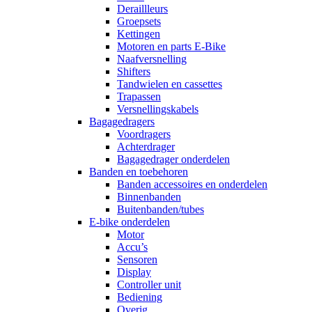
Deraillleurs
Groepsets
Kettingen
Motoren en parts E-Bike
Naafversnelling
Shifters
Tandwielen en cassettes
Trapassen
Versnellingskabels
Bagagedragers
Voordragers
Achterdrager
Bagagedrager onderdelen
Banden en toebehoren
Banden accessoires en onderdelen
Binnenbanden
Buitenbanden/tubes
E-bike onderdelen
Motor
Accu’s
Sensoren
Display
Controller unit
Bediening
Overig