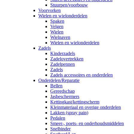
Stuurpen/voorbouw
Voorvorken
Wielen en wielonderdelen
Spaken
Velgen
Wielen
Wielnaven
Wielen en wielonderdelen
Zadels
Kinderzadels
Zadelovertrekken
Zadelpennen
Zadels
Zadels accessoires en onderdelen
Onderdelen/Reparatie
Bellen
Gereedschap
Jasbeschermers
Kettingkast/kettingscherm
Kleinmateriaal en overige onderdelen
Lakken (spray pain)
Pedalen
Smeer-, poets- en onderhoudsmiddelen
Snelbinder