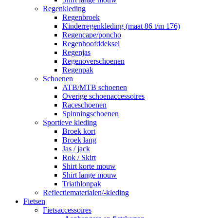
Regenkleding
Regenbroek
Kinderregenkleding (maat 86 t/m 176)
Regencape/poncho
Regenhoofddeksel
Regenjas
Regenoverschoenen
Regenpak
Schoenen
ATB/MTB schoenen
Overige schoenaccessoires
Raceschoenen
Spinningschoenen
Sportieve kleding
Broek kort
Broek lang
Jas / jack
Rok / Skirt
Shirt korte mouw
Shirt lange mouw
Triathlonpak
Reflectiematerialen/-kleding
Fietsen
Fietsaccessoires