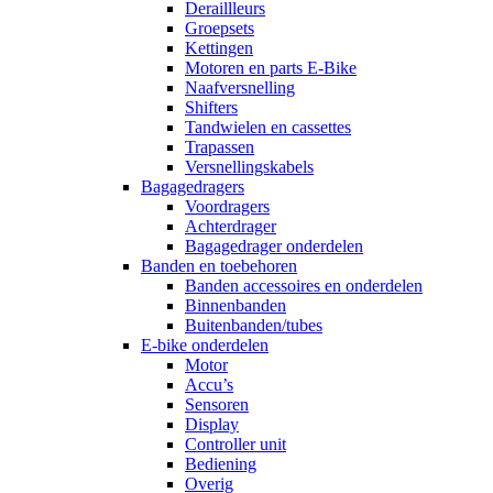
Deraillleurs
Groepsets
Kettingen
Motoren en parts E-Bike
Naafversnelling
Shifters
Tandwielen en cassettes
Trapassen
Versnellingskabels
Bagagedragers
Voordragers
Achterdrager
Bagagedrager onderdelen
Banden en toebehoren
Banden accessoires en onderdelen
Binnenbanden
Buitenbanden/tubes
E-bike onderdelen
Motor
Accu’s
Sensoren
Display
Controller unit
Bediening
Overig