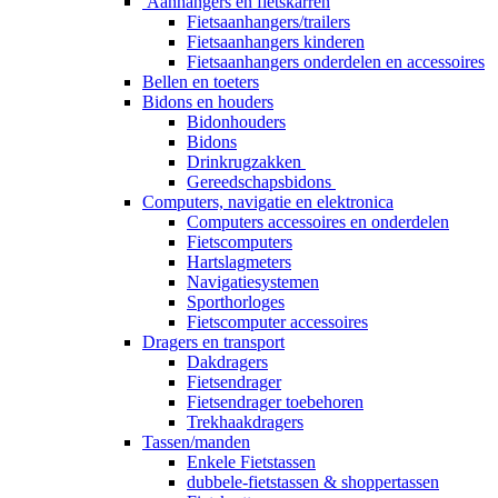
Aanhangers en fietskarren
Fietsaanhangers/trailers
Fietsaanhangers kinderen
Fietsaanhangers onderdelen en accessoires
Bellen en toeters
Bidons en houders
Bidonhouders
Bidons
Drinkrugzakken
Gereedschapsbidons
Computers, navigatie en elektronica
Computers accessoires en onderdelen
Fietscomputers
Hartslagmeters
Navigatiesystemen
Sporthorloges
Fietscomputer accessoires
Dragers en transport
Dakdragers
Fietsendrager
Fietsendrager toebehoren
Trekhaakdragers
Tassen/manden
Enkele Fietstassen
dubbele-fietstassen & shoppertassen