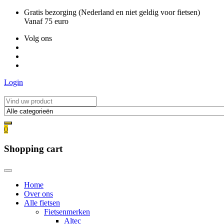
Ga
Gratis bezorging (Nederland en niet geldig voor fietsen)
naar
Vanaf 75 euro
de
Volg ons
inhoud
Login
0
Shopping cart
Home
Over ons
Alle fietsen
Fietsenmerken
Altec