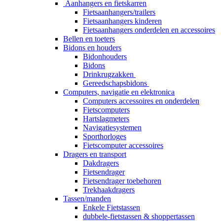
Aanhangers en fietskarren
Fietsaanhangers/trailers
Fietsaanhangers kinderen
Fietsaanhangers onderdelen en accessoires
Bellen en toeters
Bidons en houders
Bidonhouders
Bidons
Drinkrugzakken
Gereedschapsbidons
Computers, navigatie en elektronica
Computers accessoires en onderdelen
Fietscomputers
Hartslagmeters
Navigatiesystemen
Sporthorloges
Fietscomputer accessoires
Dragers en transport
Dakdragers
Fietsendrager
Fietsendrager toebehoren
Trekhaakdragers
Tassen/manden
Enkele Fietstassen
dubbele-fietstassen & shoppertassen