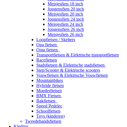
Meisjesfiets 18 inch
Jongensfiets 20 inch
Meisjesfiets 20 inch
Jongensfiets 24 inch
Meisjesfiets 24 inch
Jongensfiets 26 inch
Meisjesfiets 26 inch
Loopfietsen / Skelters
Opa fietsen
Oma fietsen
Transportfietsen & Elektrische transportfietsen
Racefietsen
Stadsfietsen & Elektrische stadsfietsen
Step/Scooter & Elektrische scooters
Vouwfietsen & Elektrische Vouwfietsen
Mountainbikes
Hybride fietsen
Moederfietsen
BMX Fietsen
Bakfietsen
Speed Pedelec
Schoolfietsen
Toys (kinderen)
Tweedehandsfietsen
Kleding