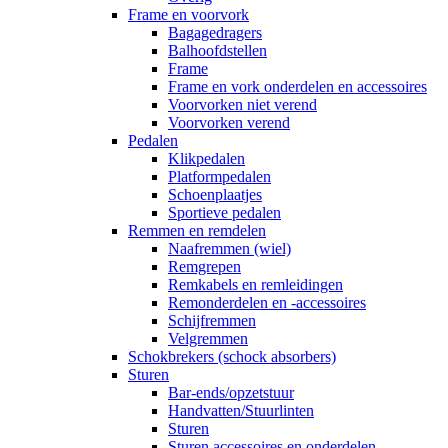
Frame en voorvork
Bagagedragers
Balhoofdstellen
Frame
Frame en vork onderdelen en accessoires
Voorvorken niet verend
Voorvorken verend
Pedalen
Klikpedalen
Platformpedalen
Schoenplaatjes
Sportieve pedalen
Remmen en remdelen
Naafremmen (wiel)
Remgrepen
Remkabels en remleidingen
Remonderdelen en -accessoires
Schijfremmen
Velgremmen
Schokbrekers (schock absorbers)
Sturen
Bar-ends/opzetstuur
Handvatten/Stuurlinten
Sturen
Sturen accessoires en onderdelen