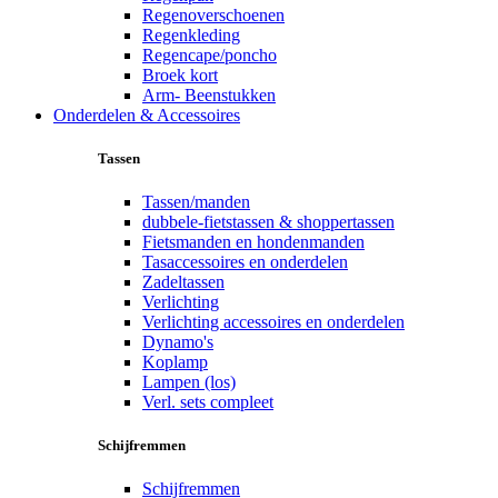
Regenoverschoenen
Regenkleding
Regencape/poncho
Broek kort
Arm- Beenstukken
Onderdelen & Accessoires
Tassen
Tassen/manden
dubbele-fietstassen & shoppertassen
Fietsmanden en hondenmanden
Tasaccessoires en onderdelen
Zadeltassen
Verlichting
Verlichting accessoires en onderdelen
Dynamo's
Koplamp
Lampen (los)
Verl. sets compleet
Schijfremmen
Schijfremmen