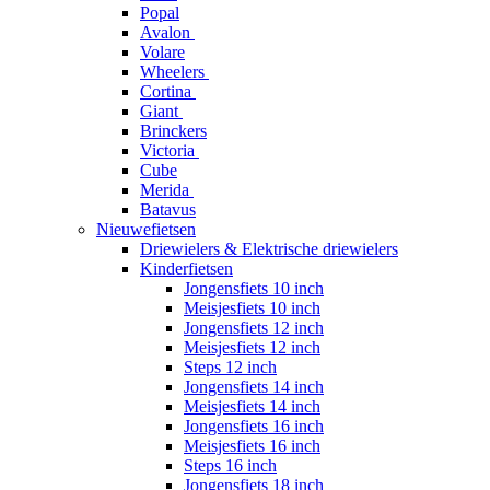
Popal
Avalon
Volare
Wheelers
Cortina
Giant
Brinckers
Victoria
Cube
Merida
Batavus
Nieuwefietsen
Driewielers & Elektrische driewielers
Kinderfietsen
Jongensfiets 10 inch
Meisjesfiets 10 inch
Jongensfiets 12 inch
Meisjesfiets 12 inch
Steps 12 inch
Jongensfiets 14 inch
Meisjesfiets 14 inch
Jongensfiets 16 inch
Meisjesfiets 16 inch
Steps 16 inch
Jongensfiets 18 inch