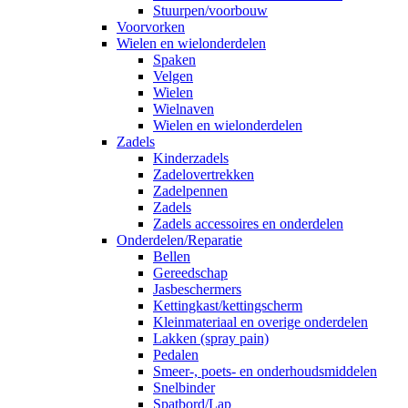
Stuurpen/voorbouw
Voorvorken
Wielen en wielonderdelen
Spaken
Velgen
Wielen
Wielnaven
Wielen en wielonderdelen
Zadels
Kinderzadels
Zadelovertrekken
Zadelpennen
Zadels
Zadels accessoires en onderdelen
Onderdelen/Reparatie
Bellen
Gereedschap
Jasbeschermers
Kettingkast/kettingscherm
Kleinmateriaal en overige onderdelen
Lakken (spray pain)
Pedalen
Smeer-, poets- en onderhoudsmiddelen
Snelbinder
Spatbord/Lap