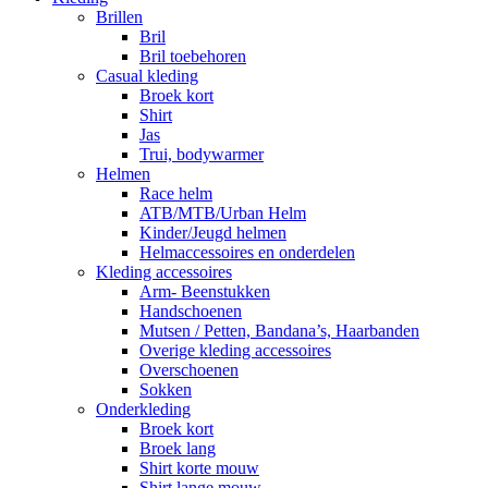
Brillen
Bril
Bril toebehoren
Casual kleding
Broek kort
Shirt
Jas
Trui, bodywarmer
Helmen
Race helm
ATB/MTB/Urban Helm
Kinder/Jeugd helmen
Helmaccessoires en onderdelen
Kleding accessoires
Arm- Beenstukken
Handschoenen
Mutsen / Petten, Bandana’s, Haarbanden
Overige kleding accessoires
Overschoenen
Sokken
Onderkleding
Broek kort
Broek lang
Shirt korte mouw
Shirt lange mouw