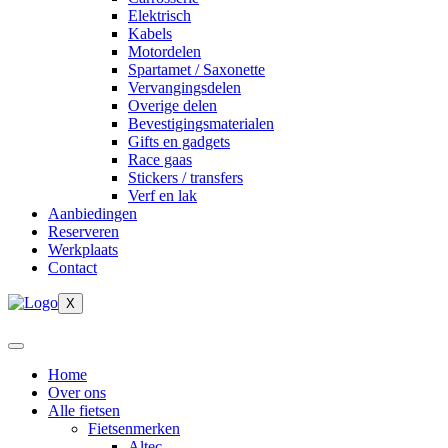
Elektrisch
Kabels
Motordelen
Spartamet / Saxonette
Vervangingsdelen
Overige delen
Bevestigingsmaterialen
Gifts en gadgets
Race gaas
Stickers / transfers
Verf en lak
Aanbiedingen
Reserveren
Werkplaats
Contact
X
Home
Over ons
Alle fietsen
Fietsenmerken
Altec