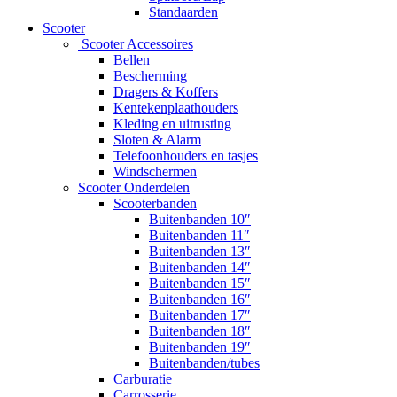
Standaarden
Scooter
Scooter Accessoires
Bellen
Bescherming
Dragers & Koffers
Kentekenplaathouders
Kleding en uitrusting
Sloten & Alarm
Telefoonhouders en tasjes
Windschermen
Scooter Onderdelen
Scooterbanden
Buitenbanden 10″
Buitenbanden 11″
Buitenbanden 13″
Buitenbanden 14″
Buitenbanden 15″
Buitenbanden 16″
Buitenbanden 17″
Buitenbanden 18″
Buitenbanden 19″
Buitenbanden/tubes
Carburatie
Carrosserie