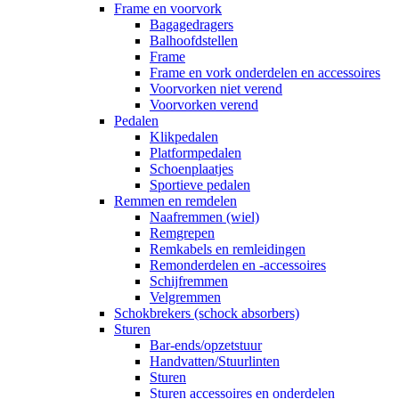
Frame en voorvork
Bagagedragers
Balhoofdstellen
Frame
Frame en vork onderdelen en accessoires
Voorvorken niet verend
Voorvorken verend
Pedalen
Klikpedalen
Platformpedalen
Schoenplaatjes
Sportieve pedalen
Remmen en remdelen
Naafremmen (wiel)
Remgrepen
Remkabels en remleidingen
Remonderdelen en -accessoires
Schijfremmen
Velgremmen
Schokbrekers (schock absorbers)
Sturen
Bar-ends/opzetstuur
Handvatten/Stuurlinten
Sturen
Sturen accessoires en onderdelen