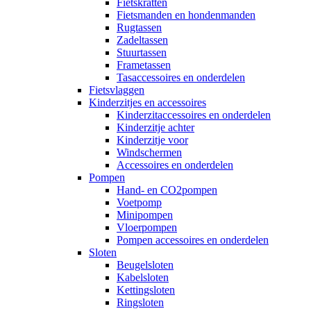
Fietskratten
Fietsmanden en hondenmanden
Rugtassen
Zadeltassen
Stuurtassen
Frametassen
Tasaccessoires en onderdelen
Fietsvlaggen
Kinderzitjes en accessoires
Kinderzitaccessoires en onderdelen
Kinderzitje achter
Kinderzitje voor
Windschermen
Accessoires en onderdelen
Pompen
Hand- en CO2pompen
Voetpomp
Minipompen
Vloerpompen
Pompen accessoires en onderdelen
Sloten
Beugelsloten
Kabelsloten
Kettingsloten
Ringsloten