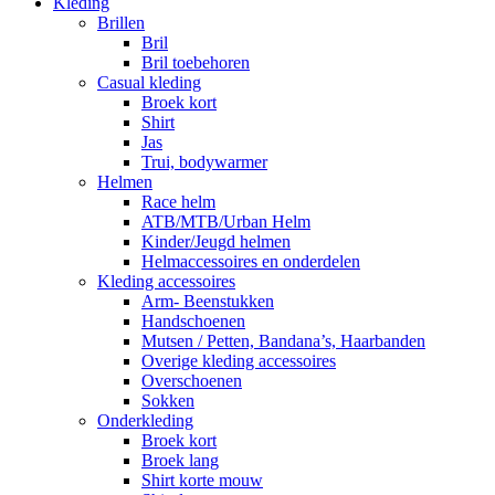
Kleding
Brillen
Bril
Bril toebehoren
Casual kleding
Broek kort
Shirt
Jas
Trui, bodywarmer
Helmen
Race helm
ATB/MTB/Urban Helm
Kinder/Jeugd helmen
Helmaccessoires en onderdelen
Kleding accessoires
Arm- Beenstukken
Handschoenen
Mutsen / Petten, Bandana’s, Haarbanden
Overige kleding accessoires
Overschoenen
Sokken
Onderkleding
Broek kort
Broek lang
Shirt korte mouw