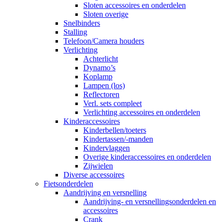
Sloten accessoires en onderdelen
Sloten overige
Snelbinders
Stalling
Telefoon/Camera houders
Verlichting
Achterlicht
Dynamo’s
Koplamp
Lampen (los)
Reflectoren
Verl. sets compleet
Verlichting accessoires en onderdelen
Kinderaccessoires
Kinderbellen/toeters
Kindertassen/-manden
Kindervlaggen
Overige kinderaccessoires en onderdelen
Zijwielen
Diverse accessoires
Fietsonderdelen
Aandrijving en versnelling
Aandrijving- en versnellingsonderdelen en
accessoires
Crank