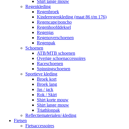
Shirt lange mouw
Regenkleding
Regenbroek
Kinderregenkleding (maat 86 t/m 176)
Regencape/poncho
Regenhoofddeksel
Regenjas
Regenoverschoenen
Regenpak
Schoenen
ATB/MTB schoenen
Overige schoenaccessoires
Raceschoenen
Spinningschoenen
Sportieve kleding
Broek kort
Broek lang
Jas / jack
Rok / Skirt
Shirt korte mouw
Shirt lange mouw
Triathlonpak
Reflectiematerialen/-kleding
Fietsen
Fietsaccessoires