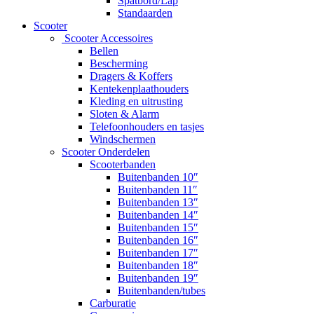
Spatbord/Lap
Standaarden
Scooter
Scooter Accessoires
Bellen
Bescherming
Dragers & Koffers
Kentekenplaathouders
Kleding en uitrusting
Sloten & Alarm
Telefoonhouders en tasjes
Windschermen
Scooter Onderdelen
Scooterbanden
Buitenbanden 10″
Buitenbanden 11″
Buitenbanden 13″
Buitenbanden 14″
Buitenbanden 15″
Buitenbanden 16″
Buitenbanden 17″
Buitenbanden 18″
Buitenbanden 19″
Buitenbanden/tubes
Carburatie