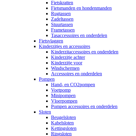
Fietskratten
Fietsmanden en hondenmanden
Rugtassen
Zadeltassen
Stuurtassen
Frametassen
Tasaccessoires en onderdelen
Fietsvlaggen
Kinderzitjes en accessoires
Kinderzitaccessoires en onderdelen
Kinderzitje achter
Kinderzitje voor
Windschermen
Accessoires en onderdelen
Pompen
Hand- en CO2pompen
Voetpomp
Minipompen
Vloerpompen
Pompen accessoires en onderdelen
Sloten
Beugelsloten
Kabelsloten
Kettingsloten
Ringsloten