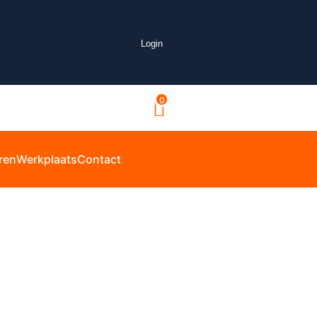
Login
0
ren
Werkplaats
Contact