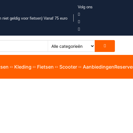
Volg ons
 niet geldig voor fietsen) Vanaf 75 euro
etsen
Kleding
Fietsen
Scooter
Aanbiedingen
Reserve