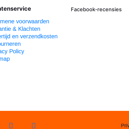
ntenservice
Facebook-recensies
emene voorwaarden
ntie & Klachten
rtijd en verzendkosten
ourneren
acy Policy
emap
Pri