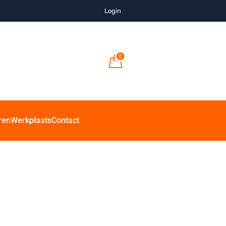
Login
0
ren
Werkplaats
Contact