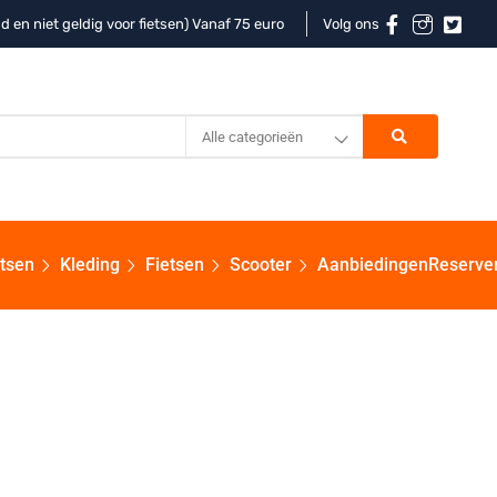
d en niet geldig voor fietsen) Vanaf 75 euro
Volg ons
Alle categorieën
etsen
Kleding
Fietsen
Scooter
Aanbiedingen
Reserve