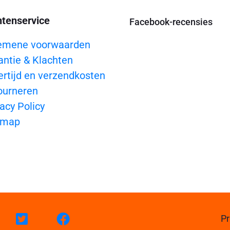
ntenservice
Facebook-recensies
emene voorwaarden
antie & Klachten
ertijd en verzendkosten
ourneren
acy Policy
emap
Pr