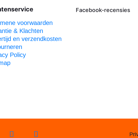
ntenservice
Facebook-recensies
emene voorwaarden
ntie & Klachten
rtijd en verzendkosten
ourneren
acy Policy
emap
Pri