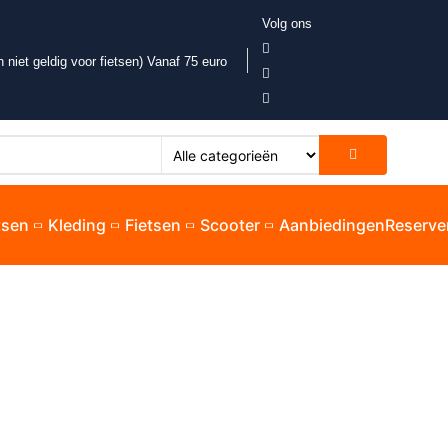
Volg ons
 niet geldig voor fietsen) Vanaf 75 euro
etsen
Kleding
Fietsen
Scooter
Aanbiedingen
Reserve