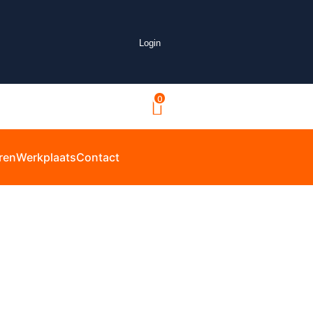
Login
0
ren
Werkplaats
Contact