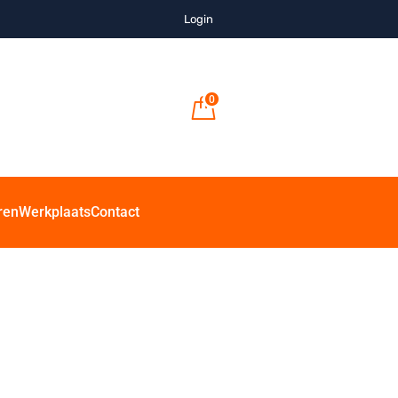
Login
0
ren
Werkplaats
Contact