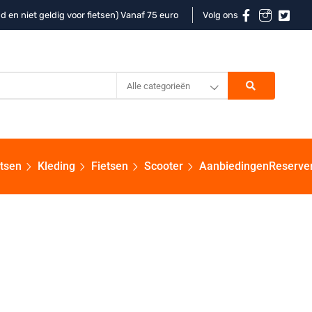
d en niet geldig voor fietsen) Vanaf 75 euro
Volg ons
Alle categorieën
etsen
Kleding
Fietsen
Scooter
Aanbiedingen
Reserve