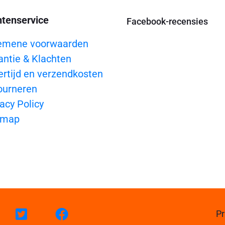
ntenservice
Facebook-recensies
emene voorwaarden
antie & Klachten
ertijd en verzendkosten
ourneren
acy Policy
emap
Pr