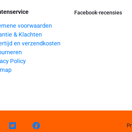
ntenservice
Facebook-recensies
emene voorwaarden
antie & Klachten
ertijd en verzendkosten
ourneren
acy Policy
emap
Pr