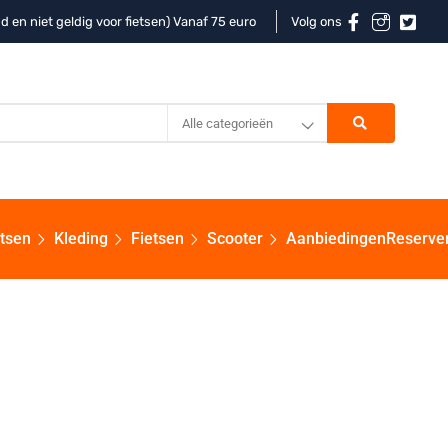
d en niet geldig voor fietsen) Vanaf 75 euro
Volg ons
Alle categorieën
etsen
Kleding
Fietsen
Scooter
Aanbiedingen
Reserve