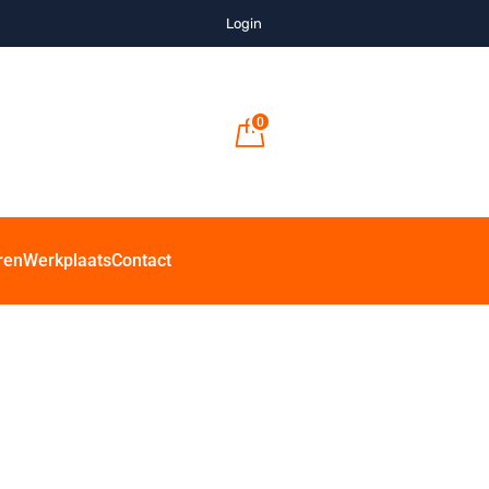
Login
0
ren
Werkplaats
Contact