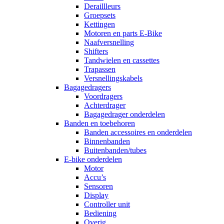
Deraillleurs
Groepsets
Kettingen
Motoren en parts E-Bike
Naafversnelling
Shifters
Tandwielen en cassettes
Trapassen
Versnellingskabels
Bagagedragers
Voordragers
Achterdrager
Bagagedrager onderdelen
Banden en toebehoren
Banden accessoires en onderdelen
Binnenbanden
Buitenbanden/tubes
E-bike onderdelen
Motor
Accu’s
Sensoren
Display
Controller unit
Bediening
Overig