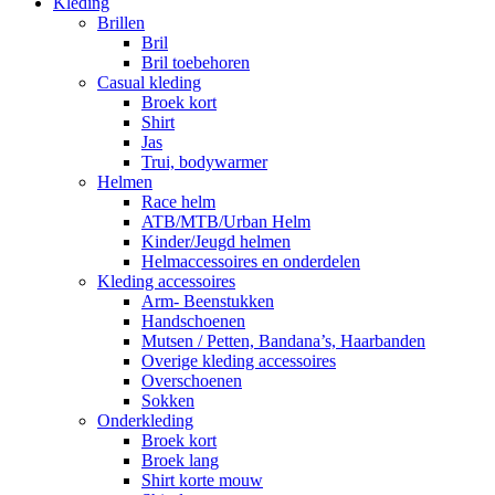
Kleding
Brillen
Bril
Bril toebehoren
Casual kleding
Broek kort
Shirt
Jas
Trui, bodywarmer
Helmen
Race helm
ATB/MTB/Urban Helm
Kinder/Jeugd helmen
Helmaccessoires en onderdelen
Kleding accessoires
Arm- Beenstukken
Handschoenen
Mutsen / Petten, Bandana’s, Haarbanden
Overige kleding accessoires
Overschoenen
Sokken
Onderkleding
Broek kort
Broek lang
Shirt korte mouw