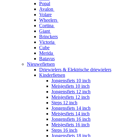
Popal
Avalon
Volare
Wheelers
Cortina
Giant
Brinckers
Victoria
Cube
Merida
Batavus
Nieuwefietsen
Driewielers & Elektrische driewielers
Kinderfietsen
Jongensfiets 10 inch
Meisjesfiets 10 inch
Jongensfiets 12 inch
Meisjesfiets 12 inch
Steps 12 inch
Jongensfiets 14 inch
Meisjesfiets 14 inch
Jongensfiets 16 inch
Meisjesfiets 16 inch
Steps 16 inch
Jongensfiets 18 inch