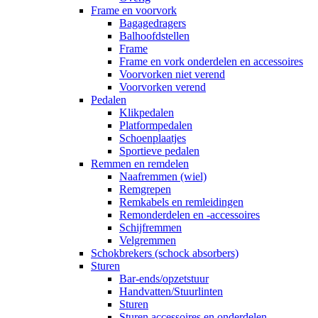
Frame en voorvork
Bagagedragers
Balhoofdstellen
Frame
Frame en vork onderdelen en accessoires
Voorvorken niet verend
Voorvorken verend
Pedalen
Klikpedalen
Platformpedalen
Schoenplaatjes
Sportieve pedalen
Remmen en remdelen
Naafremmen (wiel)
Remgrepen
Remkabels en remleidingen
Remonderdelen en -accessoires
Schijfremmen
Velgremmen
Schokbrekers (schock absorbers)
Sturen
Bar-ends/opzetstuur
Handvatten/Stuurlinten
Sturen
Sturen accessoires en onderdelen