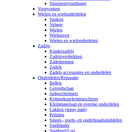
Stuurpen/voorbouw
Voorvorken
Wielen en wielonderdelen
Spaken
Velgen
Wielen
Wielnaven
Wielen en wielonderdelen
Zadels
Kinderzadels
Zadelovertrekken
Zadelpennen
Zadels
Zadels accessoires en onderdelen
Onderdelen/Reparatie
Bellen
Gereedschap
Jasbeschermers
Kettingkast/kettingscherm
Kleinmateriaal en overige onderdelen
Lakken (spray pain)
Pedalen
Smeer-, poets- en onderhoudsmiddelen
Snelbinder
Spatbord/Lap