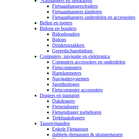
Aanhangers en fietskarren
Fietsaanhangers/trailers
Fietsaanhangers kinderen
Fietsaanhangers onderdelen en accessoires
Bellen en toeters
Bidons en houders
Bidonhouders
Bidons
Drinkrugzakken
Gereedschapsbidons
Computers, navigatie en elektronica
Computers accessoires en onderdelen
Fietscomputers
Hartslagmeters
Navigatiesystemen
Sporthorloges
Fietscomputer accessoires
Dragers en transport
Dakdragers
Fietsendrager
Fietsendrager toebehoren
Trekhaakdragers
Tassen/manden
Enkele Fietstassen
dubbele-fietstassen & shoppertassen