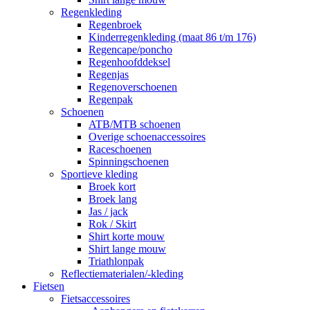
Regenkleding
Regenbroek
Kinderregenkleding (maat 86 t/m 176)
Regencape/poncho
Regenhoofddeksel
Regenjas
Regenoverschoenen
Regenpak
Schoenen
ATB/MTB schoenen
Overige schoenaccessoires
Raceschoenen
Spinningschoenen
Sportieve kleding
Broek kort
Broek lang
Jas / jack
Rok / Skirt
Shirt korte mouw
Shirt lange mouw
Triathlonpak
Reflectiematerialen/-kleding
Fietsen
Fietsaccessoires