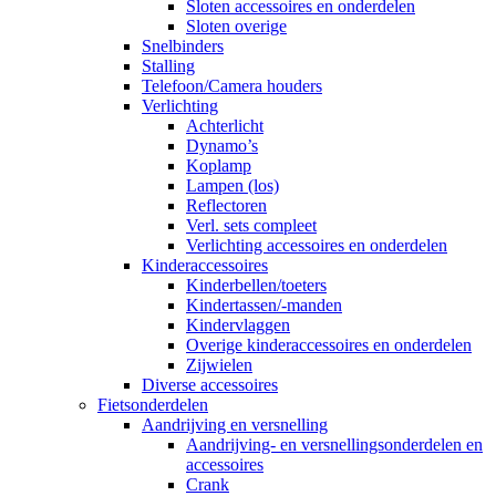
Sloten accessoires en onderdelen
Sloten overige
Snelbinders
Stalling
Telefoon/Camera houders
Verlichting
Achterlicht
Dynamo’s
Koplamp
Lampen (los)
Reflectoren
Verl. sets compleet
Verlichting accessoires en onderdelen
Kinderaccessoires
Kinderbellen/toeters
Kindertassen/-manden
Kindervlaggen
Overige kinderaccessoires en onderdelen
Zijwielen
Diverse accessoires
Fietsonderdelen
Aandrijving en versnelling
Aandrijving- en versnellingsonderdelen en
accessoires
Crank