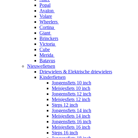
Popal
Avalon
Volare
Wheelers
Cortina
Giant
Brinckers
Victoria
Cube
Merida
Batavus
Nieuwefietsen
Driewielers & Elektrische driewielers
Kinderfietsen
Jongensfiets 10 inch
Meisjesfiets 10 inch
Jongensfiets 12 inch
Meisjesfiets 12 inch
Steps 12 inch
Jongensfiets 14 inch
Meisjesfiets 14 inch
Jongensfiets 16 inch
Meisjesfiets 16 inch
Steps 16 inch