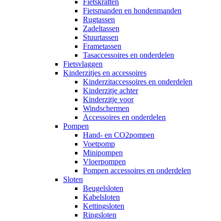
Fietskratten
Fietsmanden en hondenmanden
Rugtassen
Zadeltassen
Stuurtassen
Frametassen
Tasaccessoires en onderdelen
Fietsvlaggen
Kinderzitjes en accessoires
Kinderzitaccessoires en onderdelen
Kinderzitje achter
Kinderzitje voor
Windschermen
Accessoires en onderdelen
Pompen
Hand- en CO2pompen
Voetpomp
Minipompen
Vloerpompen
Pompen accessoires en onderdelen
Sloten
Beugelsloten
Kabelsloten
Kettingsloten
Ringsloten