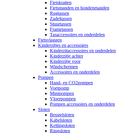
Fietskratten
Fietsmanden en hondenmanden
Rugtassen
Zadeltassen
Stuurtassen
Frametassen
Tasaccessoires en onderdelen
Fietsvlaggen
Kinderzitjes en accessoires
Kinderzitaccessoires en onderdelen
Kinderzitje achter
Kinderzitje voor
Windschermen
Accessoires en onderdelen
Pompen
Hand- en CO2pompen
Voetpomp
Minipompen
Vloerpompen
Pompen accessoires en onderdelen
Sloten
Beugelsloten
Kabelsloten
Kettingsloten
Ringsloten