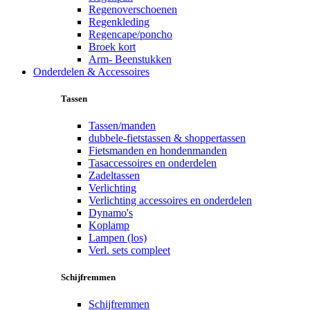
Regenoverschoenen
Regenkleding
Regencape/poncho
Broek kort
Arm- Beenstukken
Onderdelen & Accessoires
Tassen
Tassen/manden
dubbele-fietstassen & shoppertassen
Fietsmanden en hondenmanden
Tasaccessoires en onderdelen
Zadeltassen
Verlichting
Verlichting accessoires en onderdelen
Dynamo's
Koplamp
Lampen (los)
Verl. sets compleet
Schijfremmen
Schijfremmen