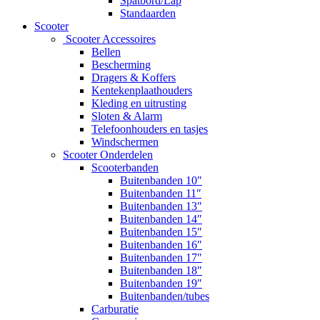
Spatbord/Lap
Standaarden
Scooter
Scooter Accessoires
Bellen
Bescherming
Dragers & Koffers
Kentekenplaathouders
Kleding en uitrusting
Sloten & Alarm
Telefoonhouders en tasjes
Windschermen
Scooter Onderdelen
Scooterbanden
Buitenbanden 10″
Buitenbanden 11″
Buitenbanden 13″
Buitenbanden 14″
Buitenbanden 15″
Buitenbanden 16″
Buitenbanden 17″
Buitenbanden 18″
Buitenbanden 19″
Buitenbanden/tubes
Carburatie