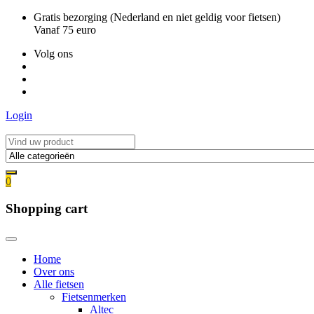
Ga
Gratis bezorging (Nederland en niet geldig voor fietsen)
naar
Vanaf 75 euro
de
Volg ons
inhoud
Login
0
Shopping cart
Home
Over ons
Alle fietsen
Fietsenmerken
Altec