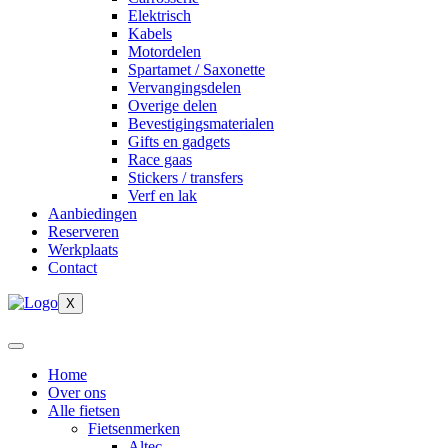
Elektrisch
Kabels
Motordelen
Spartamet / Saxonette
Vervangingsdelen
Overige delen
Bevestigingsmaterialen
Gifts en gadgets
Race gaas
Stickers / transfers
Verf en lak
Aanbiedingen
Reserveren
Werkplaats
Contact
X
Home
Over ons
Alle fietsen
Fietsenmerken
Altec