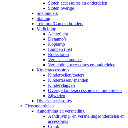
Sloten accessoires en onderdelen
Sloten overige
Snelbinders
Stalling
Telefoon/Camera houders
Verlichting
Achterlicht
Dynamo’s
Koplamp
Lampen (los)
Reflectoren
Verl. sets compleet
Verlichting accessoires en onderdelen
Kinderaccessoires
Kinderbellen/toeters
Kindertassen/-manden
Kindervlaggen
Overige kinderaccessoires en onderdelen
Zijwielen
Diverse accessoires
Fietsonderdelen
Aandrijving en versnelling
Aandrijving- en versnellingsonderdelen en
accessoires
Crank