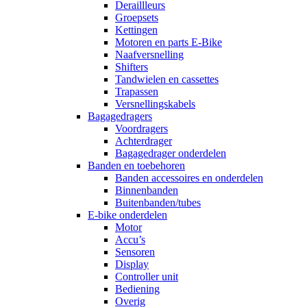
Deraillleurs
Groepsets
Kettingen
Motoren en parts E-Bike
Naafversnelling
Shifters
Tandwielen en cassettes
Trapassen
Versnellingskabels
Bagagedragers
Voordragers
Achterdrager
Bagagedrager onderdelen
Banden en toebehoren
Banden accessoires en onderdelen
Binnenbanden
Buitenbanden/tubes
E-bike onderdelen
Motor
Accu’s
Sensoren
Display
Controller unit
Bediening
Overig