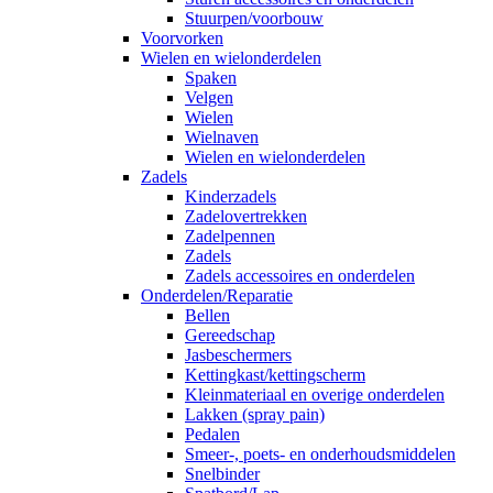
Stuurpen/voorbouw
Voorvorken
Wielen en wielonderdelen
Spaken
Velgen
Wielen
Wielnaven
Wielen en wielonderdelen
Zadels
Kinderzadels
Zadelovertrekken
Zadelpennen
Zadels
Zadels accessoires en onderdelen
Onderdelen/Reparatie
Bellen
Gereedschap
Jasbeschermers
Kettingkast/kettingscherm
Kleinmateriaal en overige onderdelen
Lakken (spray pain)
Pedalen
Smeer-, poets- en onderhoudsmiddelen
Snelbinder