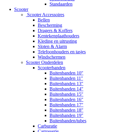
Standaarden
Scooter
Scooter Accessoires
Bellen
Bescherming
Dragers & Koffers
Kentekenplaathouders
Kleding en uitrusting
Sloten & Alarm
Telefoonhouders en tasjes
Windschermen
Scooter Onderdelen
Scooterbanden
Buitenbanden 10″
Buitenbanden 11″
Buitenbanden 13″
Buitenbanden 14″
Buitenbanden 15″
Buitenbanden 16″
Buitenbanden 17″
Buitenbanden 18″
Buitenbanden 19″
Buitenbanden/tubes
Carburatie
Carrosserie