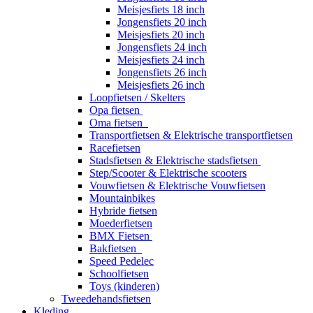
Meisjesfiets 18 inch
Jongensfiets 20 inch
Meisjesfiets 20 inch
Jongensfiets 24 inch
Meisjesfiets 24 inch
Jongensfiets 26 inch
Meisjesfiets 26 inch
Loopfietsen / Skelters
Opa fietsen
Oma fietsen
Transportfietsen & Elektrische transportfietsen
Racefietsen
Stadsfietsen & Elektrische stadsfietsen
Step/Scooter & Elektrische scooters
Vouwfietsen & Elektrische Vouwfietsen
Mountainbikes
Hybride fietsen
Moederfietsen
BMX Fietsen
Bakfietsen
Speed Pedelec
Schoolfietsen
Toys (kinderen)
Tweedehandsfietsen
Kleding