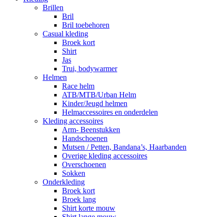
Brillen
Bril
Bril toebehoren
Casual kleding
Broek kort
Shirt
Jas
Trui, bodywarmer
Helmen
Race helm
ATB/MTB/Urban Helm
Kinder/Jeugd helmen
Helmaccessoires en onderdelen
Kleding accessoires
Arm- Beenstukken
Handschoenen
Mutsen / Petten, Bandana’s, Haarbanden
Overige kleding accessoires
Overschoenen
Sokken
Onderkleding
Broek kort
Broek lang
Shirt korte mouw
Shirt lange mouw