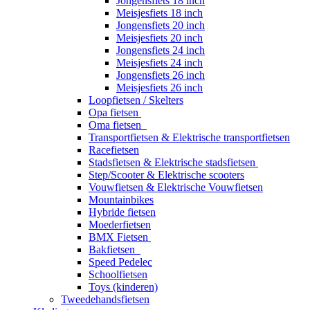
Jongensfiets 18 inch
Meisjesfiets 18 inch
Jongensfiets 20 inch
Meisjesfiets 20 inch
Jongensfiets 24 inch
Meisjesfiets 24 inch
Jongensfiets 26 inch
Meisjesfiets 26 inch
Loopfietsen / Skelters
Opa fietsen
Oma fietsen
Transportfietsen & Elektrische transportfietsen
Racefietsen
Stadsfietsen & Elektrische stadsfietsen
Step/Scooter & Elektrische scooters
Vouwfietsen & Elektrische Vouwfietsen
Mountainbikes
Hybride fietsen
Moederfietsen
BMX Fietsen
Bakfietsen
Speed Pedelec
Schoolfietsen
Toys (kinderen)
Tweedehandsfietsen