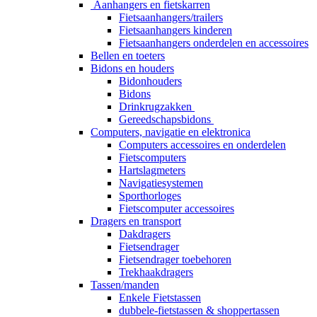
Aanhangers en fietskarren
Fietsaanhangers/trailers
Fietsaanhangers kinderen
Fietsaanhangers onderdelen en accessoires
Bellen en toeters
Bidons en houders
Bidonhouders
Bidons
Drinkrugzakken
Gereedschapsbidons
Computers, navigatie en elektronica
Computers accessoires en onderdelen
Fietscomputers
Hartslagmeters
Navigatiesystemen
Sporthorloges
Fietscomputer accessoires
Dragers en transport
Dakdragers
Fietsendrager
Fietsendrager toebehoren
Trekhaakdragers
Tassen/manden
Enkele Fietstassen
dubbele-fietstassen & shoppertassen