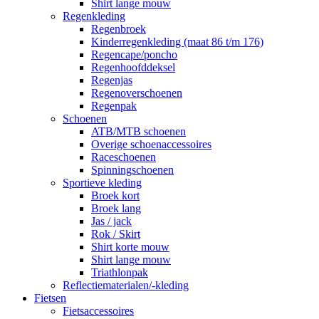
Shirt lange mouw
Regenkleding
Regenbroek
Kinderregenkleding (maat 86 t/m 176)
Regencape/poncho
Regenhoofddeksel
Regenjas
Regenoverschoenen
Regenpak
Schoenen
ATB/MTB schoenen
Overige schoenaccessoires
Raceschoenen
Spinningschoenen
Sportieve kleding
Broek kort
Broek lang
Jas / jack
Rok / Skirt
Shirt korte mouw
Shirt lange mouw
Triathlonpak
Reflectiematerialen/-kleding
Fietsen
Fietsaccessoires