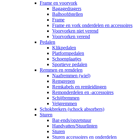
Frame en voorvork
Bagagedragers
Balhoofdstellen
Frame
Frame en vork onderdelen en accessoires
Voorvorken niet verend
Voorvorken verend
Pedalen
Klikpedalen
Platformpedalen
Schoenplaatjes
Sportieve pedalen
Remmen en remdelen
Naafremmen (wiel)
Remgrepen
Remkabels en remleidingen
Remonderdelen en -accessoires
Schijfremmen
Velgremmen
Schokbrekers (schock absorbers)
Sturen
Bar-ends/opzetstuur
Handvatten/Stuurlinten
Sturen
Sturen accessoires en onderdelen