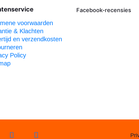
ntenservice
Facebook-recensies
emene voorwaarden
ntie & Klachten
rtijd en verzendkosten
ourneren
acy Policy
emap
Pri