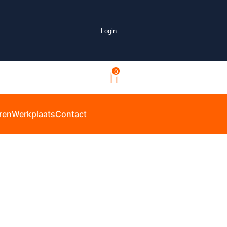
Login
0
ren
Werkplaats
Contact