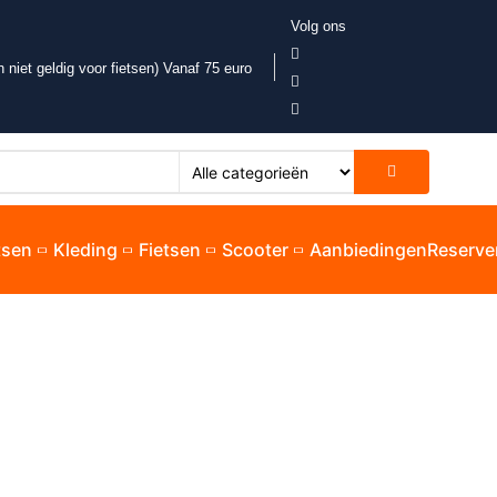
Volg ons
 niet geldig voor fietsen) Vanaf 75 euro
etsen
Kleding
Fietsen
Scooter
Aanbiedingen
Reserve