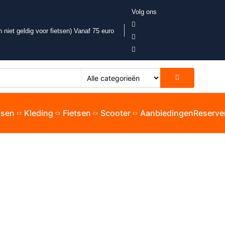
Volg ons
 niet geldig voor fietsen) Vanaf 75 euro
etsen
Kleding
Fietsen
Scooter
Aanbiedingen
Reserve