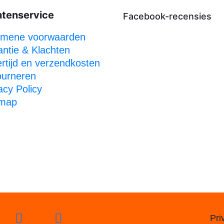
ntenservice
Facebook-recensies
emene voorwaarden
ntie & Klachten
rtijd en verzendkosten
ourneren
acy Policy
emap
Pri