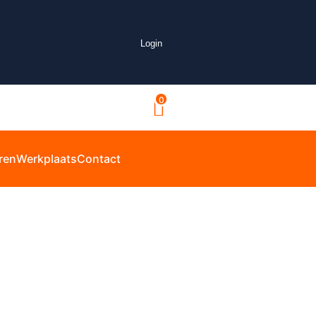
Login
0
ren
Werkplaats
Contact